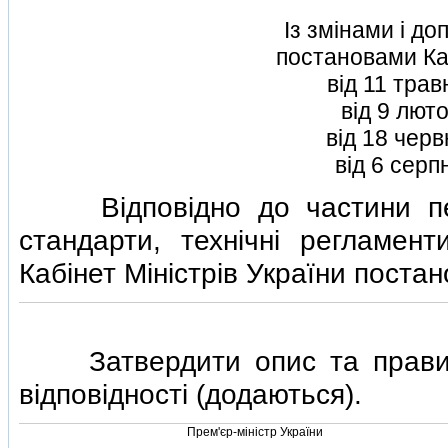
Iз змiнами i д
постановами Каб
вiд 11 тра
вiд 9 лют
вiд 18 чер
вiд 6 серп
Вiдповiдно до частини пе
стандарти, технiчнi регламент
Кабiнет Мiнiстрiв України постан
Затвердити опис та правила
вiдповiдностi (додаються).
Прем'єр-мiнiстр України