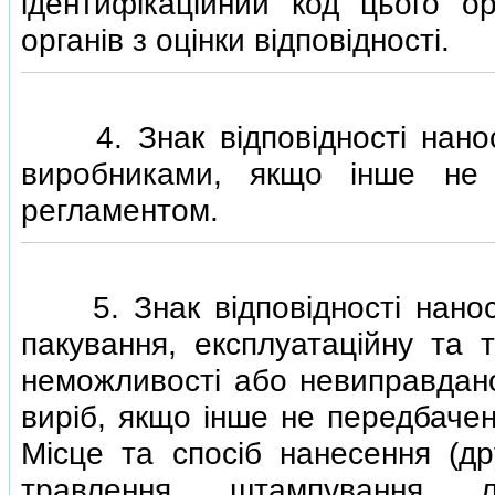
iдентифiкацiйний код цього о
органiв з оцiнки вiдповiдностi.
4. Знак вiдповiдностi наноси
виробниками, якщо iнше не 
регламентом.
5. Знак вiдповiдностi наносит
пакування, експлуатацiйну та 
неможливостi або невиправдано
вирiб, якщо iнше не передбачен
Мiсце та спосiб нанесення (др
травлення, штампування, л