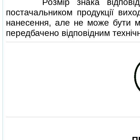
Розмiр знака вiдповiднос
постачальником продукцiї вихо
нанесення, але не може бути м
передбачено вiдповiдним технiч
П