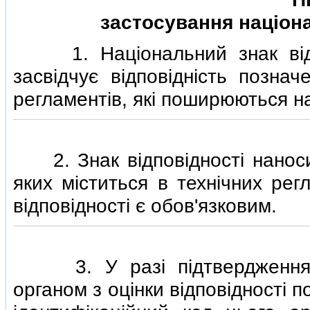
застосування нацiона
1. Нацiональний знак вiдповi
засвiдчує вiдповiднiсть познач
регламентiв, якi поширюються на
2. Знак вiдповiдностi наносить
яких мiститься в технiчних ре
вiдповiдностi є обов'язковим.
3. У разi пiдтвердження вi
органом з оцiнки вiдповiдностi п