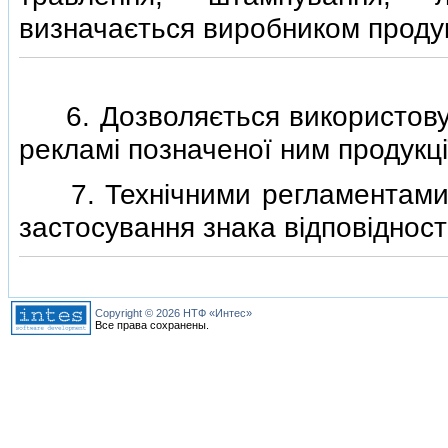
визначається виробником продук
6. Дозволяється використовува
рекламi позначеної ним продукцi
7. Технiчними регламентами 
застосування знака вiдповiдностi
Copyright © 2026 НТФ «Интес»
Все права сохранены.