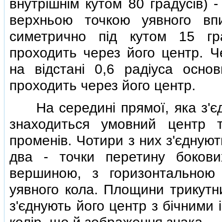
внутрiшнiм кутом 80 градусiв) 
верхньою точкою уявного впи
симетрично пiд кутом 15 гра
проходить через його центр. Ч
на вiдстанi 0,6 радiуса основ
проходить через його центр.
На серединi прямої, яка з'єд
знаходиться умовний центр т
променiв. Чотири з них з'єдную
два - точки перетину бокови
вершиною, з горизонтальною 
уявного кола. Площини трикутни
з'єднують його центр з бiчними