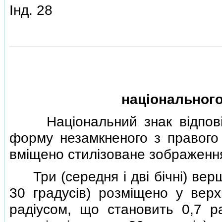
Iнд. 28
нацiонального
Нацiональний знак вiдповiдно
форму незамкненого з правого 
вмiщено стилiзоване зображенн
Три (середня i двi бiчнi) верш
30 градусiв) розмiщено у верх
радiусом, що становить 0,7 ра