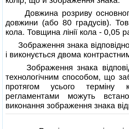
колiр, що й зображення знака.
Довжина розриву основного к
довжини (або 80 градусiв). Тов
кола. Товщина лiнiї кола - 0,05 р
Зображення знака вiдповiднос
i виконується двома контрастни
Зображення знака вiдповiдн
технологiчним способом, що заб
протягом усього термiну к
регламентами можуть встан
виконання зображення знака вiдп