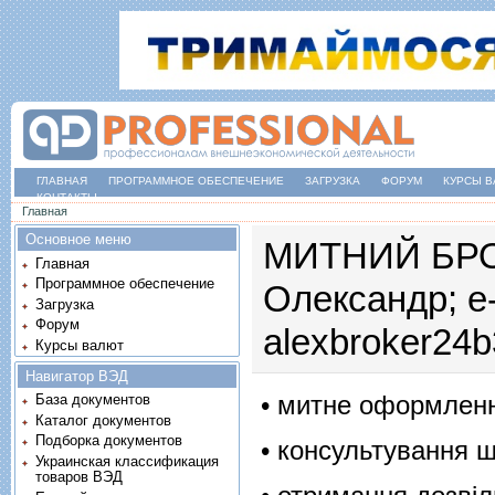
ГЛАВНАЯ
ПРОГРАММНОЕ ОБЕСПЕЧЕНИЕ
ЗАГРУЗКА
ФОРУМ
КУРСЫ В
КОНТАКТЫ
Вы здесь
Главная
Основное меню
МИТНИЙ БРОК
Главная
Программное обеспечение
Олександр; e-
Загрузка
Форум
alexbroker24
Курсы валют
Навигатор ВЭД
• митне оформленн
База документов
Каталог документов
Подборка документов
• консультування 
Украинская классификация
товаров ВЭД