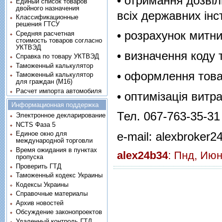
• отримання дозвіл
Единый список товаров
двойного назначения
всіх державних інс
Классификационные
решения ГТСУ
• розрахунок митни
Средняя расчетная
стоимость товаров согласно
УКТВЭД
• визначення коду 
Справка по товару УКТВЭД
Таможенный калькулятор
• оформлення това
Таможенный калькулятор
для граждан (M16)
Расчет импорта автомобиля
• оптимізація витра
Информационная поддержка
Тел. 067-763-35-3
Электронное декларирование
NCTS Фаза 5
e-mail:
alexbroker
Единое окно для
международной торговли
Время ожидания в пунктах
alex24b34
: Пнд, Июн
пропуска
Проверить ГТД
Таможенный кодекс Украины
Кодексы Украины
Справочные материалы
Архив новостей
Обсуждение законопроектов
Удаленный контроль ГТД