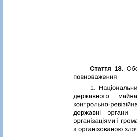
Стаття 18
. Об
повноваження
1. Нацiональний б
державного майн
контрольно-ревiзiй
державнi органи,
органiзацiями i гро
з органiзованою злоч