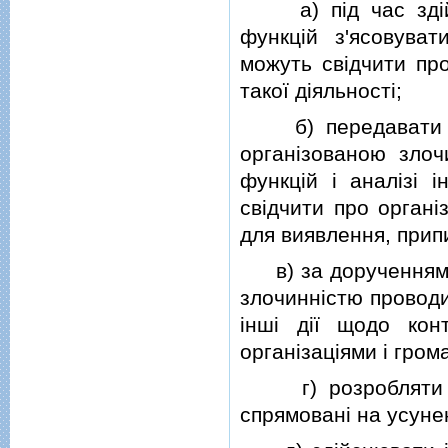
а) пiд час здiйсн
функцiй з'ясовуват
можуть свiдчити пр
такої дiяльностi;
б) передавати вiд
органiзованою злоч
функцiй i аналiзi 
свiдчити про органi
для виявлення, припи
в) за дорученням с
злочиннiстю проводит
iншi дiї щодо кон
органiзацiями i гром
г) розробляти пр
спрямованi на усуне