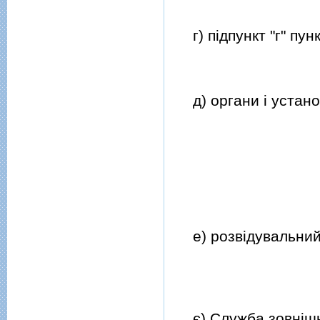
г) пiдпункт "г" пунк
д) органи i установ
е) розвiдувальний 
є) Служба зовнiшнь