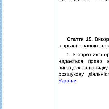
Стаття 15
. Вико
з органiзованою зло
1. У боротьбi з орг
надається право в
випадках та порядк
розшукову дiяльнi
України
.