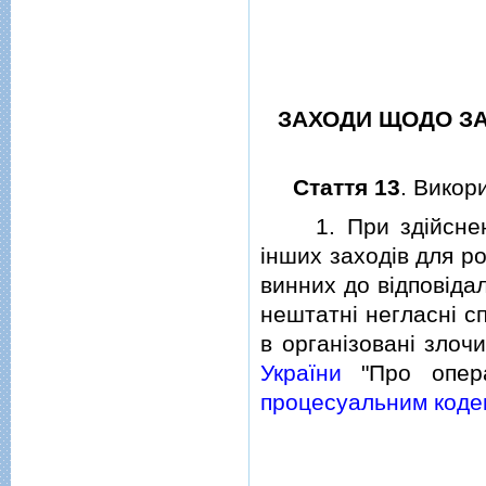
ЗАХОДИ ЩОДО З
Стаття 13
. Викор
1. При здiйсненнi
iнших заходiв для р
винних до вiдповiда
нештатнi негласнi сп
в органiзованi злоч
України
"Про опера
процесуальним коде