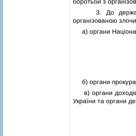
боротьби з органiзо
3. До державних 
органiзованою злочи
а) органи Нацiональ
б) органи прокурат
в) органи доходiв 
України та органи д