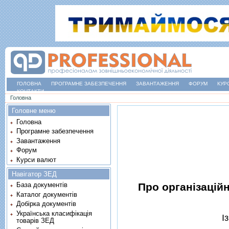
ГОЛОВНА
ПРОГРАМНЕ ЗАБЕЗПЕЧЕННЯ
ЗАВАНТАЖЕННЯ
ФОРУМ
КУР
КОНТАКТИ
Ви є тут
Головна
Головне меню
Головна
Програмне забезпечення
Завантаження
Форум
Курси валют
Навігатор ЗЕД
Про органiзацiй
База документів
Каталог документів
Добірка документів
Українська класифікація
I
товарів ЗЕД