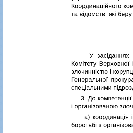
Координацiйного ком
та вiдомств, якi бер
У засiданнях Коо
Комiтету Верховної 
злочиннiстю i коруп
Генеральної прокур
спецiальними пiдроз
3. До компетенцiї К
i органiзованою зло
а) координацiя i сп
боротьбi з органiзо