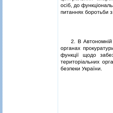
осiб, до функцiональ
питаннях боротьби з
2. В Автономнiй Рес
органах прокуратури
функцiї щодо забез
територiальних орга
безпеки України.