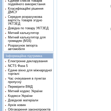
Єдиний список товарів
подвійного використання
Класифікаційні рішення
ДМСУ
Середня розрахункова
вартість товарів згідно
УКТЗЕД
Довідка по товару УКТЗЕД
Митний калькулятор
Митний калькулятор для
громадян (М16)
Розрахунок імпорта
автомобіля
Інформаційна підтримка
Електронне декларування
NCTS Фаза 5
Єдине вікно для міжнародної
торгівлі
Час очікування в пунктах
пропуску
Перевірити ВМД
Митний кодекс України
Кодекси України
Довідкові матеріали
Архів новин
Обговорення законопроектів