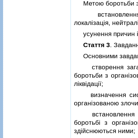
Метою боротьби з о
встановлення кон
локалiзацiя, нейтралi
усунення причин i у
Стаття 3
. Завдан
Основними завданн
створення загальн
боротьби з органiзо
лiквiдацiї;
визначення систе
органiзованою злочи
встановлення пов
боротьбi з органiз
здiйснюються ними;