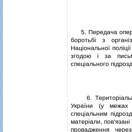
5. Передача операт
боротьбi з органi
Нацiональної полiцi
згодою i за письм
спецiального пiдрозд
6. Територiальнi 
України (у межах 
спецiальним пiдроз
матерiали, пов'язанi
провадження через