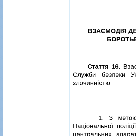
ВЗАЄМОДIЯ ДЕ
БОРОТЬБ
Стаття 16
. Вза
Служби безпеки У
злочиннiстю
1. З метою забе
Нацiональної полiц
центральних апара