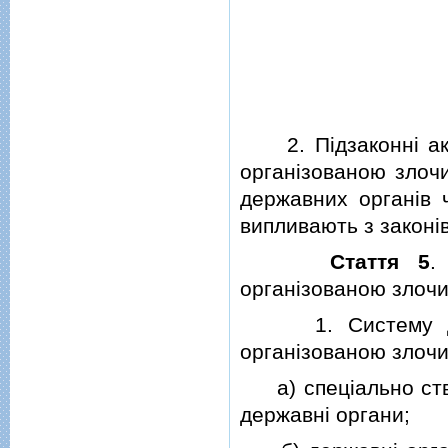
2. Пiдзаконнi акт
органiзованою злоч
державних органiв ч
випливають з законiв
Стаття 5
.
органiзованою злоч
1. Систему держа
органiзованою злочи
а) спецiально ство
державнi органи;