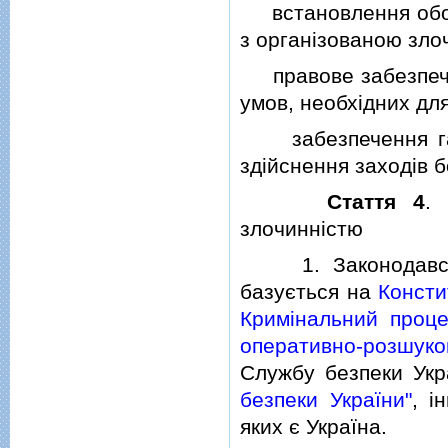
встановлення обов'
з органiзованою зло
правове забезпечен
умов, необхiдних дл
забезпечення гара
здiйснення заходiв 
Стаття 4
.
злочиннiстю
1. Законодавство
базується на
Консти
Кримiнальний проц
оперативно-розшуко
Службу безпеки Укра
безпеки України"
, i
яких є Україна.