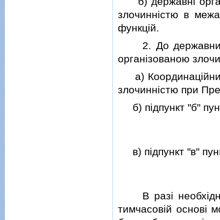
б) державнi органи
злочиннiстю в межа
функцiй.
2. До державних о
органiзованою злочи
а) Координацiйний к
злочиннiстю при Пре
б) пiдпункт "б" пун
в) пiдпункт "в" пун
В разi необхiднос
тимчасовiй основi м