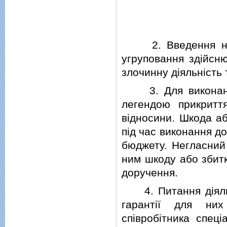
2. Введення негла
угруповання здiйсню
злочинну дiяльнiсть 
3. Для виконання 
легендою прикриття
вiдносини. Шкода аб
пiд час виконання д
бюджету. Негласний 
ним шкоду або збитк
доручення.
4. Питання дiяльнос
гарантiї для ни
спiвробiтника спецi