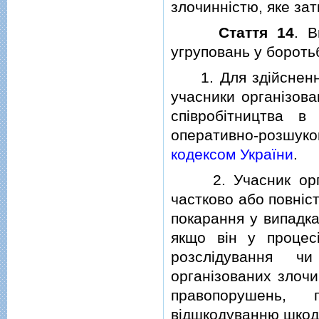
злочиннiстю, яке зат
Стаття 14
. В
угруповань у бороть
1. Для здiйснення 
учасники органiзов
спiвробiтництва в
оперативно-розшуко
кодексом України
.
2. Учасник орган
частково або повнiст
покарання у випадк
якщо вiн у процесi
розслiдування ч
органiзованих злоч
правопорушень, 
вiдшкодуванню шкод