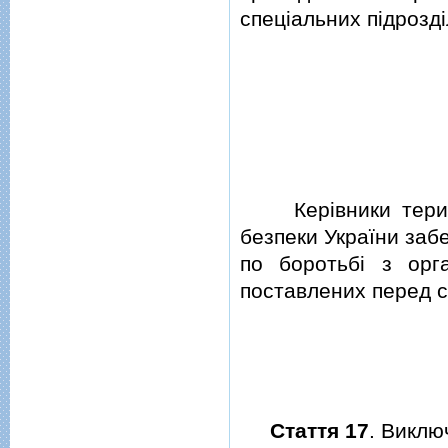
спецiальних пiдроздi
Керiвники територ
безпеки України заб
по боротьбi з орг
поставлених перед с
Стаття 17
. Виклю