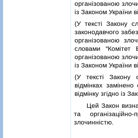
органiзованою злочин
iз Законом України в
(У текстi Закону с
законодавчого забез
органiзованою злоч
словами "Комiтет 
органiзованою злочин
iз Законом України в
(У текстi Закону 
вiдмiнках замiнено
вiдмiнку згiдно iз З
Цей Закон визнача
та органiзацiйно
злочиннiстю.