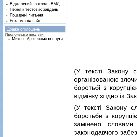
Віддалений контроль ВМД
Перелік тестових завдань
Поширені питання
Реклама на сайті
Дошка оголошень
Пропонуємо послуги:
Митно - брокерські послуги
(У текстi Закону 
органiзованою злочи
боротьбi з корупцi
вiдмiнку згiдно iз З
(У текстi Закону с
боротьби з корупцiє
замiнено словами
законодавчого забез