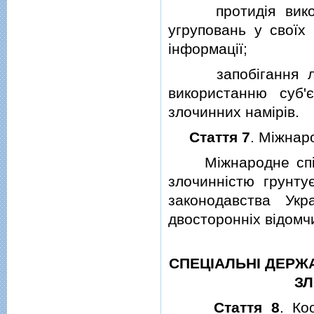
протидiя викорис
угруповань у своїх 
iнформацiї;
запобiгання лега
використанню суб'є
злочинних намiрiв.
Стаття 7
. Мiжнар
Мiжнародне спiвро
злочиннiстю грунту
законодавства Укр
двостороннiх вiдомч
СПЕЦIАЛЬНI ДЕРЖ
ЗЛ
Стаття 8
. Ко