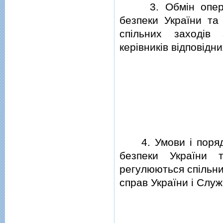
3. Обмiн операти
безпеки України та 
спiльних заходiв
керiвникiв вiдповiдни
4. Умови i порядо
безпеки України т
регулюються спiльни
справ України i Служ