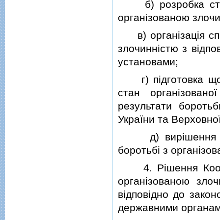
б) розробка страт
органiзованою злочи
в) органiзацiя спi
злочиннiстю з вiдп
установами;
г) пiдготовка щорi
стан органiзовано
результати бороть
України та Верховної
д) вирiшення пи
боротьбi з органiзо
4. Рiшення Коорди
органiзованою злоч
вiдповiдно до закон
державними органами