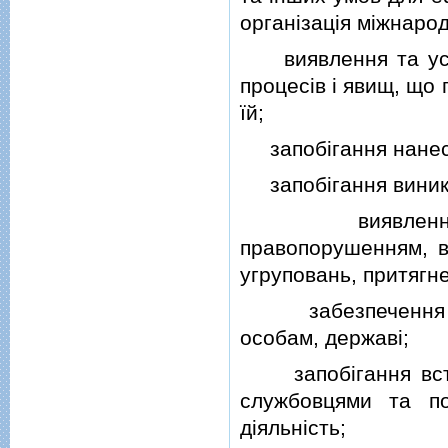
органiзацiя мiжнарод
виявлення та усун
процесiв i явищ, що
їй;
запобiгання нанесе
запобiгання виникн
виявлення, роз
правопорушенням, в
угруповань, притягне
забезпечення вi
особам, державi;
запобiгання встан
службовцями та п
дiяльнiсть;