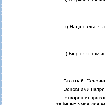
ж) Нацiональне ант
з) Бюро економiчно
Стаття 6
. Основн
Основними напрямам
створення правової
та iнших умов для е