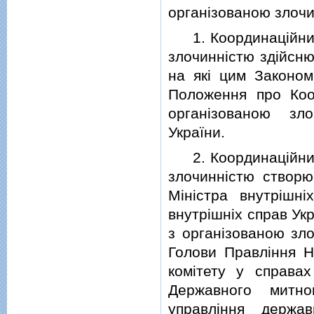
органiзованою злочи
1. Координацiйний к
злочиннiстю здiйсню
на якi цим Законом
Положення про Коор
органiзованою зл
України.
2. Координацiйний к
злочиннiстю створю
Мiнiстра внутрiшнi
внутрiшнiх справ Укр
з органiзованою зло
Голови Правлiння Н
комiтету у справа
Державного митно
управлiння держа