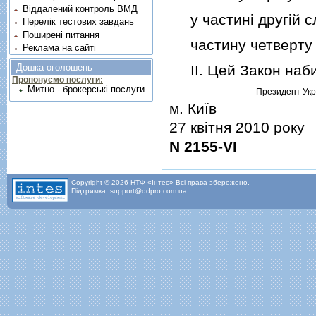
Віддалений контроль ВМД
у частинi другiй сл
Перелік тестових завдань
Поширені питання
частину четверту 
Реклама на сайті
II. Цей Закон набир
Дошка оголошень
Пропонуємо послуги:
Митно - брокерські послуги
Президент Укр
м. Київ
27 квiтня 2010 року
N 2155-VI
Copyright © 2026 НТФ «Інтес» Всі права збережено.
Підтримка: support@qdpro.com.ua