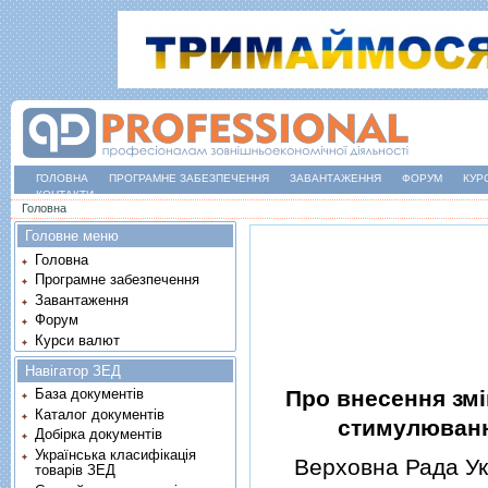
ГОЛОВНА
ПРОГРАМНЕ ЗАБЕЗПЕЧЕННЯ
ЗАВАНТАЖЕННЯ
ФОРУМ
КУР
КОНТАКТИ
Ви є тут
Головна
Головне меню
Головна
Програмне забезпечення
Завантаження
Форум
Курси валют
Навігатор ЗЕД
Про внесення змi
База документів
Каталог документів
стимулюванн
Добірка документів
Українська класифікація
Верховна Рада Укр
товарів ЗЕД