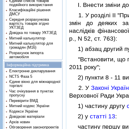
Єдиний список товарів
I. Внести змiни до 
подвійного використання
Класифікаційні рішення
1. У роздiлi II "Пр
ДМСУ
Середня розрахункова
змiн до деяких за
вартість товарів згідно
УКТЗЕД
наслiдкiв фiнансово
Довідка по товару УКТЗЕД
р., N 52, ст. 763):
Митний калькулятор
Митний калькулятор для
громадян (М16)
1) абзац другий пун
Розрахунок імпорта
автомобіля
"Встановити, що пун
Інформаційна підтримка
2011 року";
Електронне декларування
2) пункти 8 - 11 в
NCTS Фаза 5
Єдине вікно для міжнародної
торгівлі
2. У
Законi Украї
Час очікування в пунктах
Верховної Ради Україн
пропуску
Перевірити ВМД
1) частину другу
Митний кодекс України
Кодекси України
2) у
статтi 13
:
Довідкові матеріали
Архів новин
частину першу ви
Обговорення законопроектів