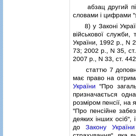
абзац другий пiсля
словами i цифрами "я
8) у Законi України
вiйськової служби, 
України, 1992 р., N 2
73; 2002 р., N 35, ст
2007 р., N 33, ст. 442
статтю 7 доповнити
має право на отрима
України
"Про загаль
призначається одна
розмiром пенсiї, на 
"Про пенсiйне забез
деяких iнших осiб", 
до
Закону України
страхування", яка в