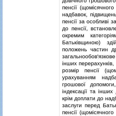
довiчного грошового
пенсiї (щомiсячного
надбавок, пiдвищень
пенсiї за особливi з
до пенсiї, встанов
окремим категорi
Батькiвщиною) здi
положень частин др
загальнообов'язков
iнших перерахункiв,
розмiр пенсiї (що
урахуванням надба
грошової допомоги
iндексацiї та iнших
крiм доплати до над
заслуги перед Бать
пенсiї (щомiсячного