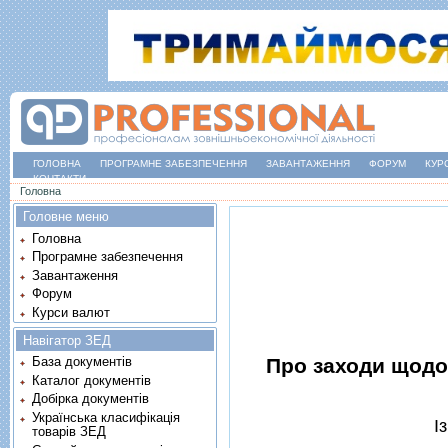
ГОЛОВНА
ПРОГРАМНЕ ЗАБЕЗПЕЧЕННЯ
ЗАВАНТАЖЕННЯ
ФОРУМ
КУР
КОНТАКТИ
Ви є тут
Головна
Головне меню
Головна
Програмне забезпечення
Завантаження
Форум
Курси валют
Навігатор ЗЕД
Про заходи щодо
База документів
Каталог документів
Добірка документів
Українська класифікація
I
товарів ЗЕД