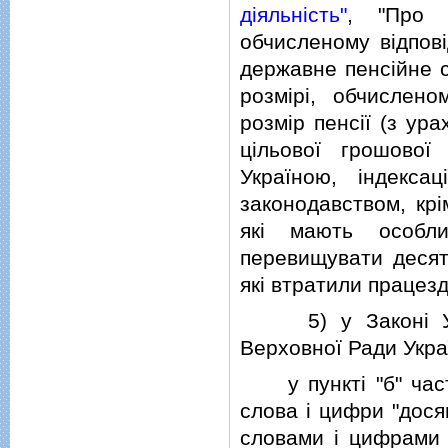
дiяльнiсть"
, "Про д
обчисленому вiдпов
державне пенсiйне с
розмiрi, обчислен
розмiр пенсiї (з ур
цiльової грошової
Україною, iндекса
законодавством, крi
якi мають особл
перевищувати десяти
якi втратили працезд
5) у Законi Укра
Верховної Ради України
у пунктi "б" частин
слова i цифри "досяг
словами i цифрами "