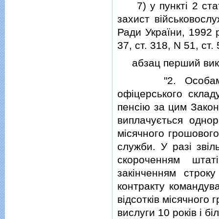
7) у пунктi 2 статт
захист вiйськовослу
Ради України, 1992 р.
37, ст. 318, N 51, ст. 
абзац перший викла
"2. Особам рядо
офiцерського склад
пенсiю за цим Закон
виплачується однор
мiсячного грошового
служби. У разi звiл
скороченням штат
закiнченням строк
контракту командув
вiдсоткiв мiсячного
вислуги 10 рокiв i бi