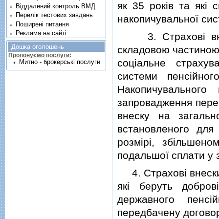
як 35 рокiв та якi 
Віддалений контроль ВМД
Перелік тестових завдань
накопичувальної сис
Поширені питання
Реклама на сайті
3. Страховi внес
Дошка оголошень
складовою частиною 
Пропонуємо послуги:
соцiальне страхув
Митно - брокерські послуги
системи пенсiйног
Накопичувального
запровадження перер
внеску на загальн
встановленого для 
розмiрi, збiльшено
подальшої сплати у 
4. Страховi внески 
якi беруть добров
державного пенсi
передбачену договор