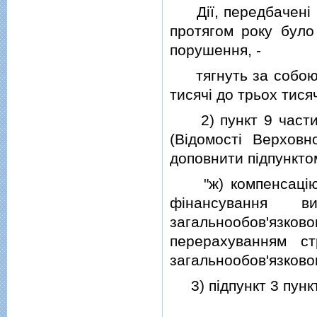
Дiї, передбаченi ча
протягом року було
порушення, -
тягнуть за собою н
тисячi до трьох тися
2) пункт 9 части
(Вiдомостi Верховн
доповнити пiдпунктом
"ж) компенсацiю д
фiнансування в
загальнообов'язково
перерахуванням ст
загальнообов'язково
3) пiдпункт 3 пункту