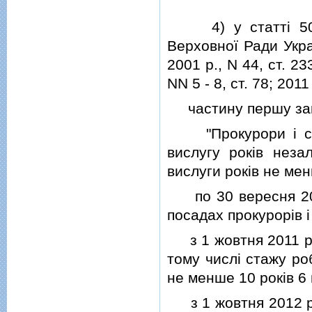
4) у статтi 5
Верховної Ради Украї
2001 р., N 44, ст. 233
NN 5 - 8, ст. 78; 2011 
частину першу замi
"Прокурори i слiд
вислугу рокiв неза
вислуги рокiв не ме
по 30 вересня 2011
посадах прокурорiв i
з 1 жовтня 2011 рок
тому числi стажу ро
не менше 10 рокiв 6 
з 1 жовтня 2012 рок