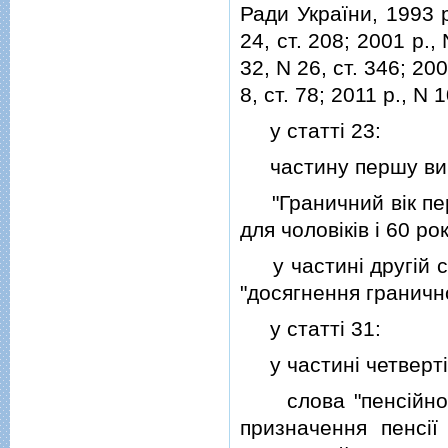
Ради України, 1993 р.
24, ст. 208; 2001 р., 
32, N 26, ст. 346; 200
8, ст. 78; 2011 р., N 1
у статтi 23:
частину першу викла
"Граничний вiк пер
для чоловiкiв i 60 рок
у частинi другiй сл
"досягнення граничн
у статтi 31:
у частинi четвертi
слова "пенсiйного 
призначення пенсiї