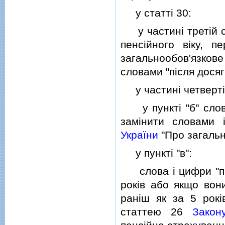
у статтi 30:
у частинi третiй сл
пенсiйного вiку, 
загальнообов'язко
словами "пiсля досяг
у частинi четвертi
у пунктi "б" слова 
замiнити словами
України
"Про загальн
у пунктi "в":
слова i цифри "пiсл
рокiв або якщо вон
ранiш як за 5 рокi
статтею 26
Закон