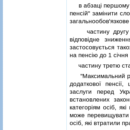
в абзацi першому ч
пенсiй" замiнити с
загальнообов'язкове
частину другу до
вiдповiдне зниженн
застосовується тако
на пенсiю до 1 сiчня
частину третю статт
"Максимальний розм
додаткової пенсiї, 
заслуги перед Укр
встановлених зако
категорiям осiб, як
може перевищувати 
осiб, якi втратили пр