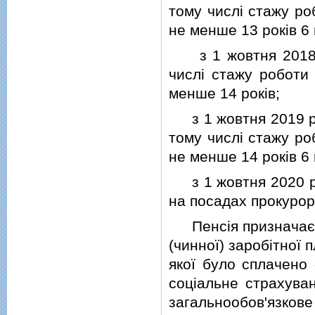
тому числi стажу ро
не менше 13 рокiв 6 
з 1 жовтня 2018 ро
числi стажу роботи 
менше 14 рокiв;
з 1 жовтня 2019 рок
тому числi стажу ро
не менше 14 рокiв 6 
з 1 жовтня 2020 рок
на посадах прокурорi
Пенсiя призначаєтьс
(чинної) заробiтної 
якої було сплачено
соцiальне страхуван
загальнообов'язков