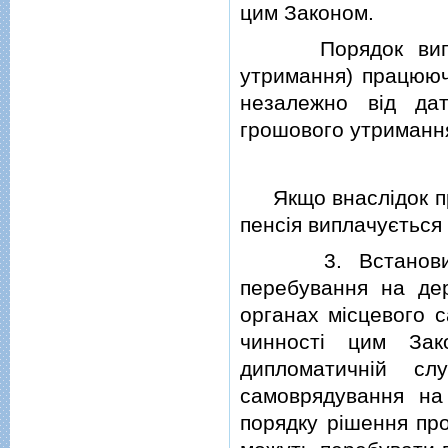
цим Законом.
Порядок виплати 
утримання) працююч
незалежно вiд дат
грошового утримання
Якщо внаслiдок при
пенсiя виплачується
3. Встановити, щ
перебування на дер
органах мiсцевого с
чинностi цим Зак
дипломатичнiй с
самоврядування на
порядку рiшення про