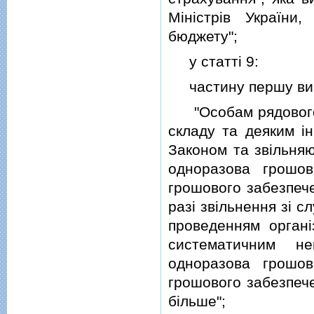
Мiнiстрiв України
бюджету";
у статтi 9:
частину першу викла
"Особам рядового, 
складу та деяким i
Законом та звiльняю
одноразова грошов
грошового забезпече
разi звiльнення зi с
проведенням органiз
систематичним не
одноразова грошов
грошового забезпече
бiльше";