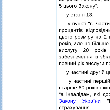
5 цього Закону";
у статтi 13:
у пунктi "в" частин
процентiв вiдповiд
цього розмiру на 2 
рокiв, але не бiльше
вислугу 20 рокiв
забезпечення iз збi
повний рiк вислуги п
у частинi другiй ци
у частинi першiй ст
старше 60 рокiв i ж
"а iнвалiдам, якi д
Закону України
"П
страхування";