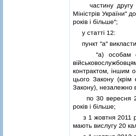
частину другу пiс
Мiнiстрiв України" 
рокiв i бiльше";
у статтi 12:
пункт "а" викласти в
"а) особам офiце
вiйськовослужбовця
контрактом, iншим ос
цього Закону (крiм 
Закону), незалежно в
по 30 вересня 201
рокiв i бiльше;
з 1 жовтня 2011 рок
мають вислугу 20 кал