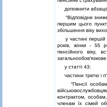
пенсiйне страхування
доповнити абзацом 
"Вiдповiдне знижен
першим цього пункт
збiльшення вiку вихо
у частинi першiй ст
рокiв, жiнки - 55 
пенсiйного вiку, 
загальнообов'язкове
у статтi 43:
частини третю i п'ят
"Пенсiї особам оф
вiйськовослужбовця
контрактом, особам
членам їх сiмей об