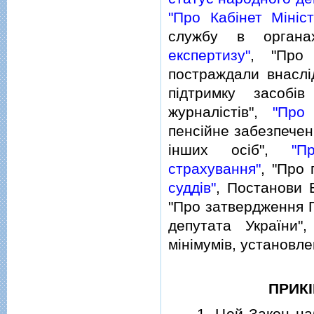
"Про Кабiнет Мiнiст
службу в органа
експертизу"
, "Про 
постраждали внаслi
пiдтримку засобi
журналiстiв",
"Про 
пенсiйне забезпеченн
iнших осiб",
"П
страхування"
, "Про
суддiв"
, Постанови 
"Про затвердження 
депутата України
мiнiмумiв, установле
ПРИКI
1. Цей Закон набир