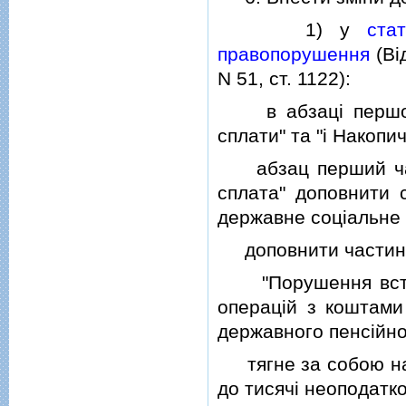
1) у
ста
правопорушення
(Вi
N 51, ст. 1122):
в абзацi першому 
сплати" та "i Накоп
абзац перший части
сплата" доповнити 
державне соцiальне 
доповнити частинам
"Порушення встано
операцiй з коштами
державного пенсiйно
тягне за собою нак
до тисячi неоподатк