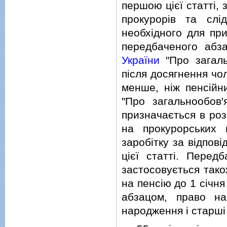
першою цiєї статтi,
прокурорiв та слi
необхiдного для при
передбаченого абз
України
"Про загаль
пiсля досягнення чол
менше, нiж пенсiйн
"Про загальнообов'
призначається в роз
на прокурорських 
заробiтку за вiдпов
цiєї статтi. Перед
застосовується тако
на пенсiю до 1 сiчня
абзацом, право н
народження i старшi 