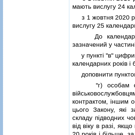
мають вислугу 24 кал
з 1 жовтня 2020 рок
вислугу 25 календарн
До календарної в
зазначений у частинi
у пунктi "в" цифри 
календарних рокiв i 
доповнити пунктом "
"г) особам офiце
вiйськовослужбовця
контрактом, iншим ос
цього Закону, якi 
складу пiдводних чо
вiд вiку в разi, якщ
20 рокiв i бiльше, з