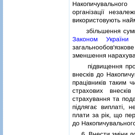
Накопичувального
органiзацiї незале
використовують най
збiльшення суми ф
Законом України
"
загальнообов'язков
зменшення нарахуван
пiдвищення протяг
внескiв до Накопичу
працiвникiв таким ч
страхових внескiв
страхування та пода
пiдлягає виплатi, 
плати за рiк, що пе
до Накопичувального
6. Внести змiни до 