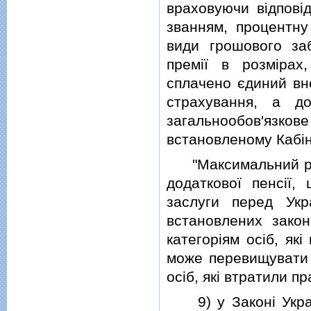
враховуючи вiдповiд
званням, процентну 
види грошового заб
премiї в розмiрах
сплачено єдиний вн
страхування, а д
загальнообов'язко
встановленому Кабiне
"Максимальний розм
додаткової пенсiї, 
заслуги перед Укр
встановлених зако
категорiям осiб, як
може перевищувати 
осiб, якi втратили пр
9) у Законi Україн