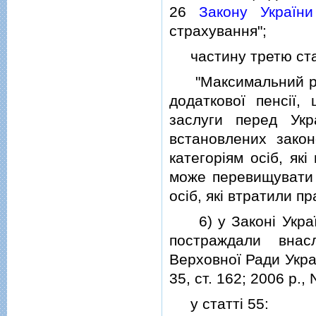
26
Закону України
страхування";
частину третю статт
"Максимальний розм
додаткової пенсiї, 
заслуги перед Укр
встановлених зако
категорiям осiб, як
може перевищувати 
осiб, якi втратили пр
6) у Законi України
постраждали внасл
Верховної Ради Україн
35, ст. 162; 2006 р., N
у статтi 55: