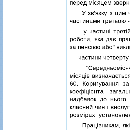
перед мiсяцем зверн
У зв'язку з цим ча
частинами третьою -
у частинi третiй с
роботи, яка дає пра
за пенсiєю або" вик
частини четверту i п
"Середньомiсячна
мiсяцiв визначаєтьс
60. Коригування за
коефiцiєнта загал
надбавок до нього 
класний чин i вислуг
розмiрах, установле
Працiвникам, якi н