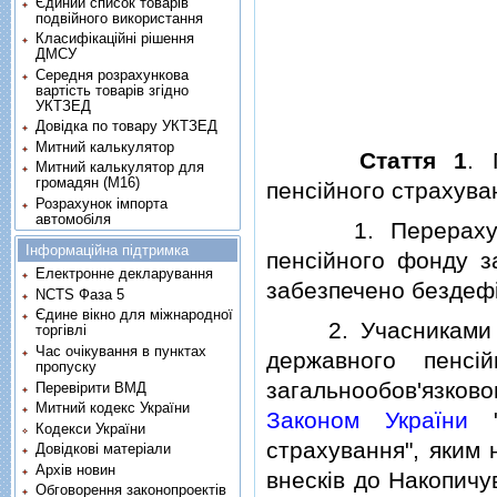
Єдиний список товарів
подвійного використання
Класифікаційні рішення
ДМСУ
Середня розрахункова
вартість товарів згідно
УКТЗЕД
Довідка по товару УКТЗЕД
Митний калькулятор
Стаття 1
. 
Митний калькулятор для
громадян (М16)
пенсiйного страхува
Розрахунок імпорта
автомобіля
1. Перерахуванн
Інформаційна підтримка
пенсiйного фонду з
Електронне декларування
забезпечено бездефi
NCTS Фаза 5
Єдине вікно для міжнародної
2. Учасниками нак
торгівлі
Час очікування в пунктах
державного пенсi
пропуску
загальнообов'язково
Перевірити ВМД
Митний кодекс України
Законом України
"П
Кодекси України
страхування", яким
Довідкові матеріали
Архів новин
внескiв до Накопичу
Обговорення законопроектів