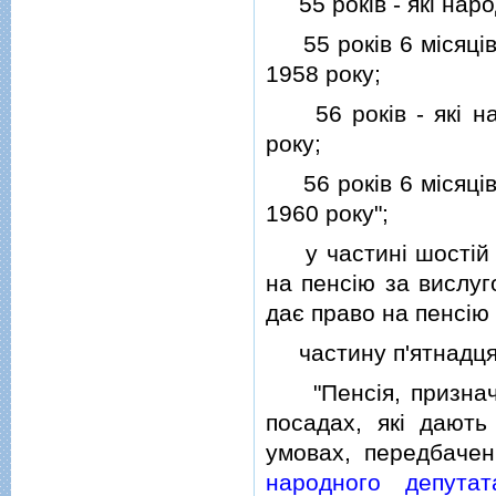
55 рокiв - якi наро
55 рокiв 6 мiсяцiв 
1958 року;
56 рокiв - якi нар
року;
56 рокiв 6 мiсяцiв 
1960 року";
у частинi шостiй с
на пенсiю за вислуг
дає право на пенсiю 
частину п'ятнадцяту
"Пенсiя, призначена
посадах, якi дають
умовах, передбаче
народного депутат