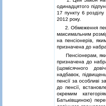
одинадцятого пiдпун
17 пункту 6 роздiлу 
2012 року.
2. Обмеження пенсi
максимальним розмi
на пенсiонерiв, яки
призначена до набра
Пенсiонерам, яким 
призначена до набра
(щомiсячного дов
надбавок, пiдвищень
пенсiї за особливi з
до пенсiї, встанов
окремим категорi
Батькiвщиною) пере