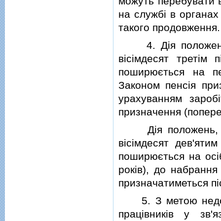
можуть перебувати в
на службi в органах
такого продовження.
4. Дiя положень,
вiсiмдесят третiм 
поширюється на пе
Законом пенсiя при
урахуванням заробi
призначення (попере
Дiя положень, пе
вiсiмдесят дев'ятим
поширюється на осiб,
рокiв), до набрання
призначатиметься пi
5. З метою недоп
працiвникiв у зв'