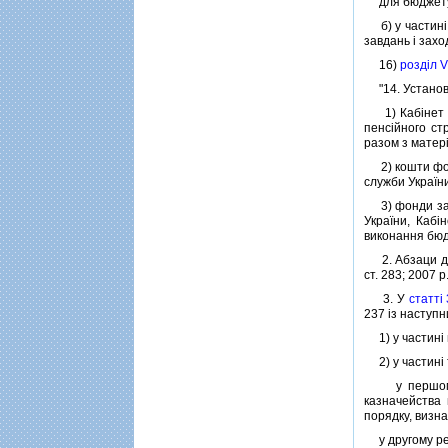
для бюджету м
б) у частинi 
завдань i захо
16)
роздiл V
"14. Установ
1) Кабiнет Мi
пенсiйного ст
разом з матер
2) кошти фонд
служби Україн
3) фонди зага
України, Кабi
виконання бюдж
2. Абзаци дру
ст. 283; 2007 р
3. У
статтi
237 iз наступн
1) у частинi п
2) у частинi 
у першому ре
казначейства 
порядку, визна
у другому реч