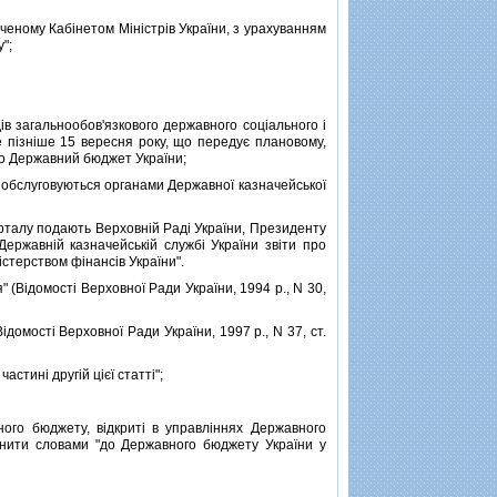
ченому Кабiнетом Мiнiстрiв України, з урахуванням
";
в загальнообов'язкового державного соцiального i
е пiзнiше 15 вересня року, що передує плановому,
ро Державний бюджет України;
 обслуговуються органами Державної казначейської
талу подають Верховнiй Радi України, Президенту
 Державнiй казначейськiй службi України звiти про
iстерством фiнансiв України".
 (Вiдомостi Верховної Ради України, 1994 р., N 30,
домостi Верховної Ради України, 1997 р., N 37, ст.
стинi другiй цiєї статтi";
го бюджету, вiдкритi в управлiннях Державного
мiнити словами "до Державного бюджету України у