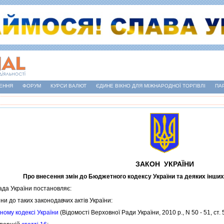
ЕННЯ
ФОРУМ
КУРСИ ВАЛЮТ
ЄДИНЕ ВІКНО ДЛЯ МІЖНАРОДНОЇ ТОРГІВЛІ
ПА
ЗАКОН УКРАЇНИ
Про внесення змiн до Бюджетного кодексу України та деяких iнших
а України постановляє:
и до таких законодавчих актiв України:
ому кодексi України
(Вiдомостi Верховної Ради України, 2010 р., N 50 - 51, ст. 