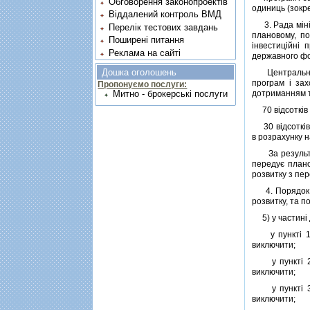
Обговорення законопроектів
одиниць (зокре
Віддалений контроль ВМД
3. Рада мiнiс
Перелік тестових завдань
плановому, по
Поширені питання
iнвестицiйнi 
Реклама на сайті
державного фо
Дошка оголошень
Центральний о
програм i зах
Пропонуємо послуги:
дотриманням т
Митно - брокерські послуги
70 вiдсоткiв к
30 вiдсоткiв 
в розрахунку н
За результата
передує плано
розвитку з пер
4. Порядок пi
розвитку, та п
5) у частинi 
у пунктi 12 
виключити;
у пунктi 23 
виключити;
у пунктi 38 
виключити;