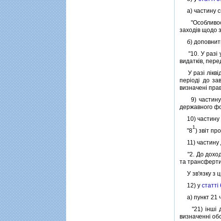
а) частину сь
"Особливостi
заходiв щодо з
б) доповнити 
"10. У разi у
видаткiв, пере
У разi лiквiд
перiодi до за
визначенi пра
9) частину
державного фо
10) частину 
1
"8
) звiт п
11) частину 
"2. До доходi
та трансферти
У зв'язку з ц
12) у
статтi
а) пункт 21 ча
"21) iншi до
визначеннi об