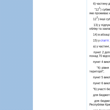
б) частину др
1
"12
) субв
яке проживає 
2
12
) iншi с
13) у пiдпунк
облiку та закл
14) в абзацi 
15) у
статтi
а) у частинi 
пункт 2 допов
понад 70 вiдсот
пункт 4 виклас
"4) рiвня заб
територiї";
пункт 5 викл
пункт 6 виклас
"6) участi бю
для бюджетiв 
для бюджету А
Республiки Кр