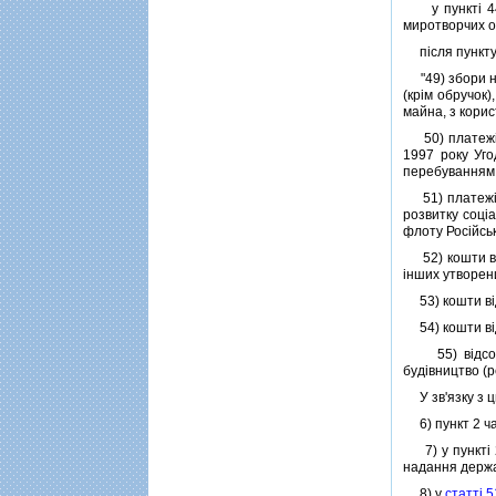
у пунктi 44 с
миротворчих о
пiсля пункту 
"49) збори на
(крiм обручок)
майна, з корис
50) платежi, 
1997 року Уго
перебуванням 
51) платежi, 
розвитку соцi
флоту Росiйськ
52) кошти вiд
iнших утворени
53) кошти вiд 
54) кошти вiд 
55) вiдсотки
будiвництво (
У зв'язку з ци
6) пункт 2 ча
7) у пунктi 
надання держа
8) у
статтi 5