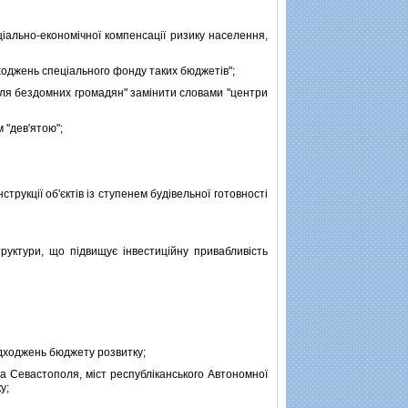
iально-економiчної компенсацiї ризику населення,
дходжень спецiального фонду таких бюджетiв";
для бездомних громадян" замiнити словами "центри
 "дев'ятою";
укцiї об'єктiв iз ступенем будiвельної готовностi
руктури, що пiдвищує iнвестицiйну привабливiсть
адходжень бюджету розвитку;
 Севастополя, мiст республiканського Автономної
у;