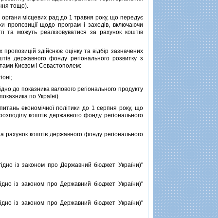
ння тощо).
i органи мiсцевих рад до 1 травня року, що передує
ки пропозицiї щодо програм i заходiв, включаючи
ттi та можуть реалiзовуватися за рахунок коштiв
пропозицiй здiйснює оцiнку та вiдбiр зазначених
штiв державного фонду регiонального розвитку з
стами Києвом i Севастополем:
iонi;
вiдно до показника валового регiонального продукту
показника по Українi).
итань економiчної полiтики до 1 серпня року, що
розподiлу коштiв державного фонду регiонального
за рахунок коштiв державного фонду регiонального
iдно iз законом про Державний бюджет України)"
iдно iз законом про Державний бюджет України)"
iдно iз законом про Державний бюджет України)"