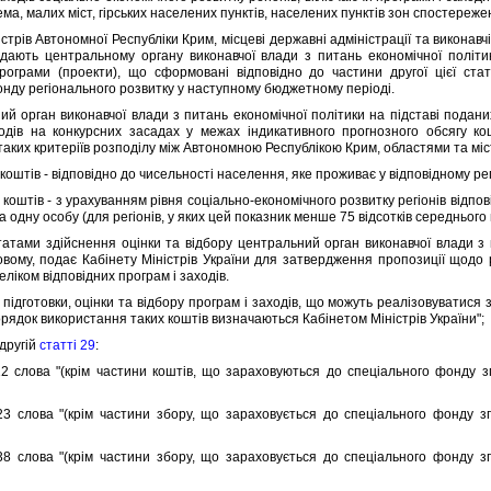
ма, малих мiст, гiрських населених пунктiв, населених пунктiв зон спостереже
трiв Автономної Республiки Крим, мiсцевi державнi адмiнiстрацiї та виконавч
дають центральному органу виконавчої влади з питань економiчної полiти
програми (проекти), що сформованi вiдповiдно до частини другої цiєї ста
нду регiонального розвитку у наступному бюджетному перiодi.
рган виконавчої влади з питань економiчної полiтики на пiдставi поданих 
одiв на конкурсних засадах у межах iндикативного прогнозного обсягу ко
аких критерiїв розподiлу мiж Автономною Республiкою Крим, областями та мi
оштiв - вiдповiдно до чисельностi населення, яке проживає у вiдповiдному рег
коштiв - з урахуванням рiвня соцiально-економiчного розвитку регiонiв вiдпо
а одну особу (для регiонiв, у яких цей показник менше 75 вiдсоткiв середнього 
ми здiйснення оцiнки та вiдбору центральний орган виконавчої влади з п
вому, подає Кабiнету Мiнiстрiв України для затвердження пропозицiї щодо 
елiком вiдповiдних програм i заходiв.
дготовки, оцiнки та вiдбору програм i заходiв, що можуть реалiзовуватися 
орядок використання таких коштiв визначаються Кабiнетом Мiнiстрiв України";
другiй
статтi 29
:
слова "(крiм частини коштiв, що зараховуються до спецiального фонду зг
слова "(крiм частини збору, що зараховується до спецiального фонду зг
слова "(крiм частини збору, що зараховується до спецiального фонду зг