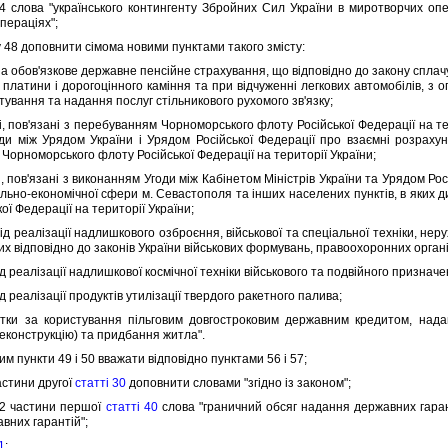
лова "українського контингенту Збройних Сил України в миротворчих опер
перацiях";
48 доповнити сiмома новими пунктами такого змiсту:
 обов'язкове державне пенсiйне страхування, що вiдповiдно до закону сплач
, платини i дорогоцiнного камiння та при вiдчуженнi легкових автомобiлiв, з
тування та надання послуг стiльникового рухомого зв'язку;
пов'язанi з перебуванням Чорноморського флоту Росiйської Федерацiї на тер
ди мiж Урядом України i Урядом Росiйської Федерацiї про взаємнi розрахун
Чорноморського флоту Росiйської Федерацiї на територiї України;
пов'язанi з виконанням Угоди мiж Кабiнетом Мiнiстрiв України та Урядом Росi
ально-економiчної сфери м. Севастополя та iнших населених пунктiв, в яких
ої Федерацiї на територiї України;
 реалiзацiї надлишкового озброєння, вiйськової та спецiальної технiки, нер
х вiдповiдно до законiв України вiйськових формувань, правоохоронних органi
реалiзацiї надлишкової космiчної технiки вiйськового та подвiйного призначе
реалiзацiї продуктiв утилiзацiї твердого ракетного палива;
 за користування пiльговим довгостроковим державним кредитом, нада
реконструкцiю) та придбання житла".
м пункти 49 i 50 вважати вiдповiдно пунктами 56 i 57;
стини другої
статтi 30
доповнити словами "згiдно iз законом";
2 частини першої
статтi 40
слова "граничний обсяг надання державних гаран
вних гарантiй";
1
: