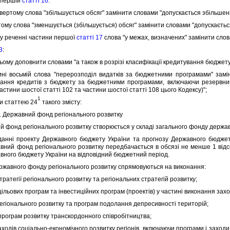
 першiй
статтi 16
:
ертому слова "збiльшується обсяг" замiнити словами "допускається збiльшенн
ому слова "зменшується (збiльшується) обсяг" замiнити словами "допускаєтьс
 реченнi частини першої
статтi 17
слова "у межах, визначених" замiнити слов
3
:
ому доповнити словами "а також в розрiзi класифiкацiї кредитування бюджету
 восьмiй слова "перерозподiл видаткiв за бюджетними програмами" замiн
ання кредитiв з бюджету за бюджетними програмами, включаючи резервний 
стини шостої статтi 102 та частини шостої статтi 108 цього Кодексу)";
1
 статтею 24
такого змiсту:
. Державний фонд регiонального розвитку
фонд регiонального розвитку створюється у складi загального фонду держа
i проекту Державного бюджету України та прогнозу Державного бюджету
вний фонд регiонального розвитку передбачається в обсязi не менше 1 вiдс
вного бюджету України на вiдповiдний бюджетний перiод.
авного фонду регiонального розвитку спрямовуються на виконання:
атегiї регiонального розвитку та регiональних стратегiй розвитку;
ьових програм та iнвестицiйних програм (проектiв) у частинi виконання заход
iонального розвитку та програм подолання депресивностi територiй;
грам розвитку транскордонного спiвробiтництва;
одiв соцiально-економiчного розвитку регiонiв, включаючи програми i заход