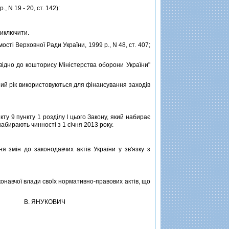
 N 19 - 20, ст. 142):
виключити.
тi Верховної Ради України, 1999 р., N 48, ст. 407;
iдно до кошторису Мiнiстерства оборони України"
ний рiк використовуються для фiнансування заходiв
ту 9 пункту 1 роздiлу I цього Закону, який набирає
i набирають чинностi з 1 сiчня 2013 року.
змiн до законодавчих актiв України у зв'язку з
навчої влади своїх нормативно-правових актiв, що
В. ЯНУКОВИЧ