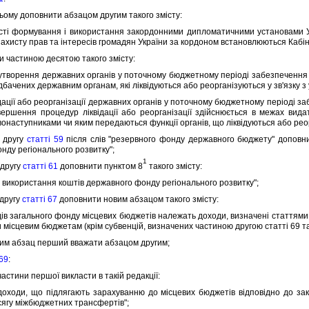
ому доповнити абзацом другим такого змiсту:
 формування i використання закордонними дипломатичними установами Ук
ахисту прав та iнтересiв громадян України за кордоном встановлюються Кабiне
частиною десятою такого змiсту:
творення державних органiв у поточному бюджетному перiодi забезпечення їх
дбачених державним органам, якi лiквiдуються або реорганiзуються у зв'язку 
ацiї або реорганiзацiї державних органiв у поточному бюджетному перiодi з
вершення процедур лiквiдацiї або реорганiзацiї здiйснюється в межах вида
вонаступниками чи яким передаються функцiї органiв, що лiквiдуються або рео
 другу
статтi 59
пiсля слiв "резервного фонду державного бюджету" доповн
нду регiонального розвитку";
1
другу
статтi 61
доповнити пунктом 8
такого змiсту:
ро використання коштiв державного фонду регiонального розвитку";
другу
статтi 67
доповнити новим абзацом такого змiсту:
в загального фонду мiсцевих бюджетiв належать доходи, визначенi статтями 6
 мiсцевим бюджетам (крiм субвенцiй, визначених частиною другою статтi 69 та
им абзац перший вважати абзацом другим;
 69
:
стини першої викласти в такiй редакцiї:
ходи, що пiдлягають зарахуванню до мiсцевих бюджетiв вiдповiдно до зак
сягу мiжбюджетних трансфертiв";