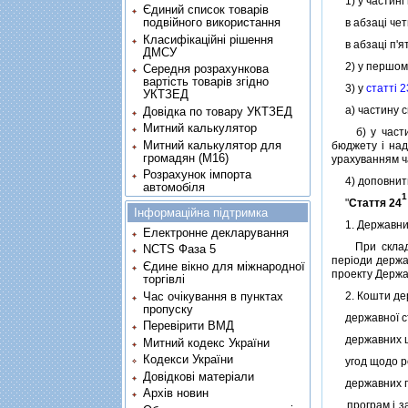
1) у частинi
Єдиний список товарів
подвійного використання
в абзацi четв
Класифікаційні рішення
в абзацi п'ят
ДМСУ
2) у першому
Середня розрахункова
вартість товарів згідно
3) у
статтi 2
УКТЗЕД
а) частину сь
Довідка по товару УКТЗЕД
Митний калькулятор
б) у частинi
Митний калькулятор для
бюджету i над
громадян (М16)
урахуванням ча
Розрахунок імпорта
4) доповнити
автомобіля
1
"
Стаття 24
Інформаційна підтримка
1. Державний 
Електронне декларування
При складанн
NCTS Фаза 5
перiоди держа
Єдине вікно для міжнародної
проекту Держа
торгівлі
Час очікування в пунктах
2. Кошти держ
пропуску
державної стр
Перевірити ВМД
державних цiл
Митний кодекс України
Кодекси України
угод щодо рег
Довідкові матеріали
державних про
Архів новин
програм i зах