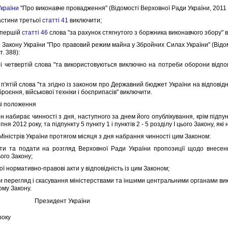
України
"Про виконавче провадження" (Вiдомостi Верховної Ради України, 2011 р.,
стини третьої
статтi 41
виключити;
 першiй
статтi 46
слова "за рахунок стягнутого з боржника виконавчого збору" 
Закону України "Про правовий режим майна у Збройних Силах України" (Вiдомос
т. 388):
четвертiй слова "та використовуються виключно на потреби оборони вiдпов
п'ятiй слова "та згiдно iз законом про Державний бюджет України на вiдповiд
зброєння, вiйськової технiки i боєприпасiв" виключити.
вi положення
набирає чинностi з дня, наступного за днем його опублiкування, крiм пiдпунк
пня 2012 року, та пiдпункту 5 пункту 1 i пунктiв 2 - 5 роздiлу I цього Закону, як
iнiстрiв України протягом мiсяця з дня набрання чинностi цим Законом:
та подати на розгляд Верховної Ради України пропозицiї щодо внесення 
ого Закону;
 нормативно-правовi акти у вiдповiднiсть iз цим Законом;
ерегляд i скасування мiнiстерствами та iншими центральними органами вико
ому Закону.
Президент України
року