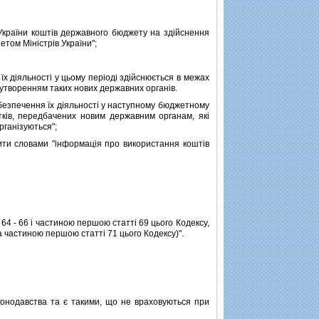
раїни коштiв державного бюджету на здiйснення
том Мiнiстрiв України";
 дiяльностi у цьому перiодi здiйснюється в межах
з утворенням таких нових державних органiв.
абезпечення їх дiяльностi у наступному бюджетному
ткiв, передбачених новим державним органам, якi
рганiзуються";
ити словами "iнформацiя про використання коштiв
4 - 66 i частиною першою статтi 69 цього Кодексу,
 частиною першою статтi 71 цього Кодексу)".
онодавства та є такими, що не враховуються при