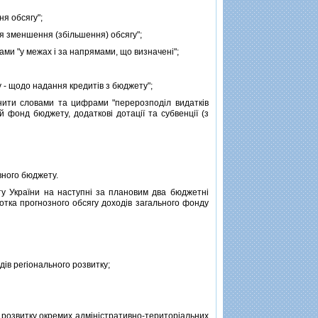
я обсягу";
я зменшення (збiльшення) обсягу";
ами "у межах i за напрямами, що визначенi";
 - щодо надання кредитiв з бюджету";
ити словами та цифрами "перерозподiл видаткiв
фонд бюджету, додатковi дотацiї та субвенцiї (з
вного бюджету.
 України на наступнi за плановим два бюджетнi
отка прогнозного обсягу доходiв загального фонду
iв регiонального розвитку;
и розвитку окремих адмiнiстративно-територiальних