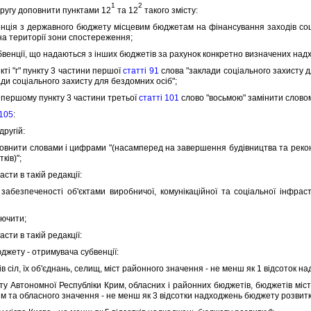
1
2
угу доповнити пунктами 12
та 12
такого змiсту:
енцiя з державного бюджету мiсцевим бюджетам на фiнансування заходiв соц
на територiї зони спостереження;
убвенцiї, що надаються з iнших бюджетiв за рахунок конкретно визначених на
тi "г" пункту 3 частини першої
статтi 91
слова "заклади соцiального захисту 
ади соцiального захисту для бездомних осiб";
першому пункту 3 частини третьої
статтi 101
слово "восьмою" замiнити словом
 105
:
другiй:
нити словами i цифрами "(насамперед на завершення будiвництва та реконстр
кiв)";
ти в такiй редакцiї:
езпеченостi об'єктами виробничої, комунiкацiйної та соцiальної iнфраст
ючити;
ти в такiй редакцiї:
джету - отримувача субвенцiї:
сiл, їх об'єднань, селищ, мiст районного значення - не менш як 1 вiдсоток н
втономної Республiки Крим, обласних i районних бюджетiв, бюджетiв мiста
им та обласного значення - не менш як 3 вiдсотки надходжень бюджету розвитк