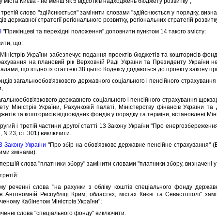
iста Києва - не менш як 5 вiдсоткiв надходжень бюджету розвитку";
третiй слово "здiйснюється" замiнити словами "здiйснюється у порядку, визна
дiв державної стратегiї регiонального розвитку, регiональних стратегiй розвитку
I
"Прикiнцевi та перехiднi положення" доповнити пунктом 14 такого змiсту:
ити, що:
нiстрiв України забезпечує подання проектiв бюджетiв та кошторисiв фондi
рахування на плановий рiк Верховнiй Радi України та Президенту України н
iалами, що згiдно iз статтею 38 цього Кодексу додаються до проекту закону п
iв загальнообов'язкового державного соцiального i пенсiйного страхування
и;
льнообов'язкового державного соцiального i пенсiйного страхування щоквар
нету Мiнiстрiв України, Рахунковiй палатi, Мiнiстерству фiнансiв України та
етiв та кошторисiв вiдповiдних фондiв у порядку та термiни, встановленi Мiн
гий i третiй частини другої статтi 13 Закону України "Про енергозбереження"
., N 23, ст. 301) виключити.
 3 Закону України
"Про збiр на обов'язкове державне пенсiйне страхування" (Вi
ими змiнами):
ершiй слова "платники збору" замiнити словами "платники збору, визначенi у ча
третiй:
ченнi слова "на рахунки з облiку коштiв спецiального фонду державно
в Автономнiй Республiцi Крим, областях, мiстах Києвi та Севастополi" за
ченому Кабiнетом Мiнiстрiв України";
еннi слова "спецiального фонду" виключити.