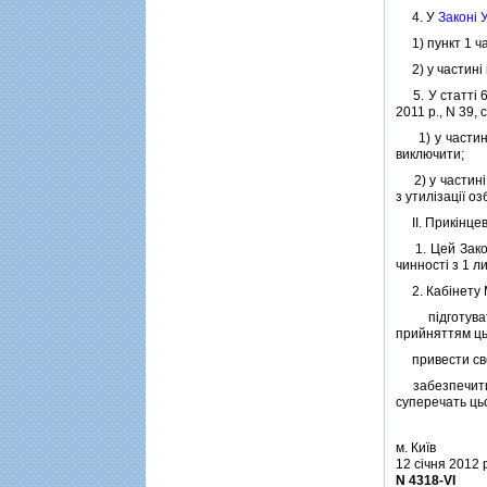
4. У
Законi 
1) пункт 1 ча
2) у частинi
5. У статтi 6 
2011 р., N 39, с
1) у частинi 
виключити;
2) у частинi 
з утилiзацiї о
II. Прикiнце
1. Цей Закон 
чинностi з 1 ли
2. Кабiнету М
пiдготувати 
прийняттям ць
привести свої
забезпечити п
суперечать ць
м. Київ
12 сiчня 2012 
N 4318-VI