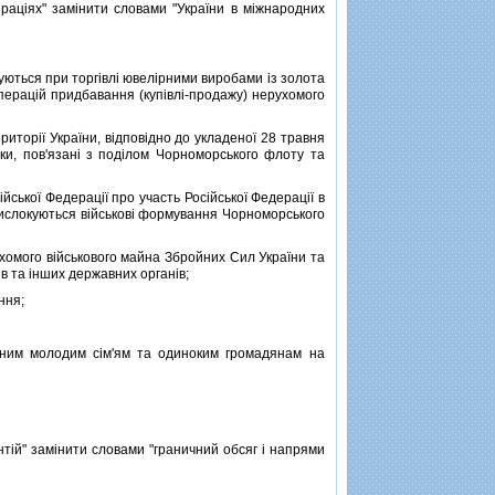
ацiях" замiнити словами "України в мiжнародних
уються при торгiвлi ювелiрними виробами iз золота
 операцiй придбавання (купiвлi-продажу) нерухомого
иторiї України, вiдповiдно до укладеної 28 травня
ки, пов'язанi з подiлом Чорноморського флоту та
йської Федерацiї про участь Росiйської Федерацiї в
 дислокуються вiйськовi формування Чорноморського
ухомого вiйськового майна Збройних Сил України та
в та iнших державних органiв;
ння;
ним молодим сiм'ям та одиноким громадянам на
тiй" замiнити словами "граничний обсяг i напрями