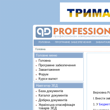
ГОЛОВНА
ПРОГРАМНЕ ЗАБЕЗПЕЧЕННЯ
ЗАВАНТАЖ
Ви є тут
Головна
Головне меню
Головна
Програмне забезпечення
Завантаження
Форум
Курси валют
Навігатор ЗЕД
База документів
Верховна Рад
Каталог документів
I. Внести змiн
Добірка документів
1. У
Бюджетн
Українська класифікація
товарів ЗЕД