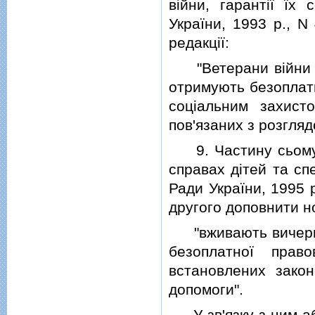
вiйни, гарантiї їх 
України, 1993 р., N 
редакцiї:
"Ветерани вiйни та
отримують безоплатн
соцiальним захист
пов'язаних з розгляд
9. Частину сьому с
справах дiтей та сп
Ради України, 1995 р.
другого доповнити н
"вживають вичерпни
безоплатної прав
встановлених зако
допомоги".
У зв'язку з цим абз