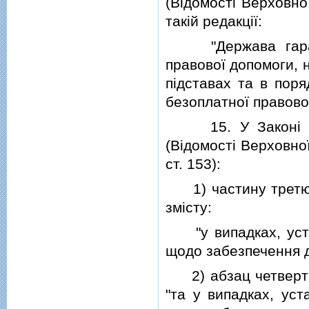
(Вiдомостi Верховної
такiй редакцiї:
"Держава гаранту
правової допомоги, н
пiдставах та в пор
безоплатної правово
15. У Законi Укр
(Вiдомостi Верховної 
ст. 153):
1) частину третю с
змiсту:
"у випадках, уста
щодо забезпечення д
2) абзац четвертий
"та у випадках, ус