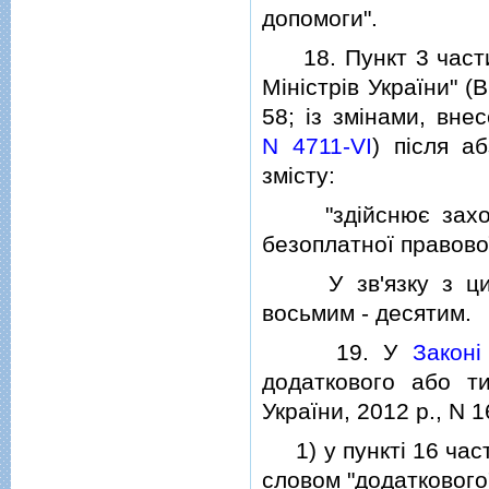
допомоги".
18. Пункт 3 части
Мiнiстрiв України" (
58; iз змiнами, вн
N 4711-VI
) пiсля а
змiсту:
"здiйснює заходи
безоплатної правово
У зв'язку з цим 
восьмим - десятим.
19. У
Законi
додаткового або ти
України, 2012 р., N 16
1) у пунктi 16 част
словом "додаткового