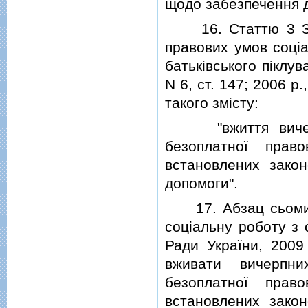
щодо забезпечення д
16. Статтю 3 Зако
правових умов соцiа
батькiвського пiклув
N 6, ст. 147; 2006 р
такого змiсту:
"вжиття вичерпн
безоплатної прав
встановлених зако
допомоги".
17. Абзац сьомий 
соцiальну роботу з 
Ради України, 2009
вживати вичерпн
безоплатної прав
встановлених зако