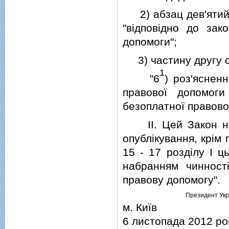
2) абзац дев'ятий 
"вiдповiдно до зак
допомоги";
3) частину другу ст
1
"6
) роз'яснен
правової допомог
безоплатної правово
II. Цей Закон наб
опублiкування, крiм п
15 - 17 роздiлу I ц
набранням чинностi
правову допомогу".
Президент Укр
м. Київ
6 листопада 2012 ро