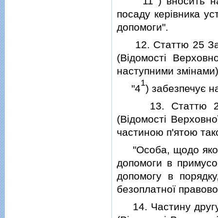
11
) вносить н
посаду керiвника ус
допомоги".
12. Статтю 25 Закон
(Вiдомостi Верховно
наступними змiнами)
1
"4
) забезпечує н
13. Статтю 22 За
(Вiдомостi Верховно
частиною п'ятою тако
"Особа, щодо якої 
допомоги в примусо
допомогу в порядк
безоплатної правової
14. Частину другу с