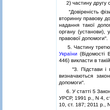
2) частину другу ст
"Довiренiсть фiзич
вторинну правову до
надання такої доп
органу (установи),
правової допомоги".
5. Частину трет
України
(Вiдомостi В
446) викласти в такiй
"3. Пiдстави i по
визначаються зако
допомоги".
6. У статтi 5 Закон
УРСР, 1991 р., N 4, с
10, ст. 187; 2011 р., N