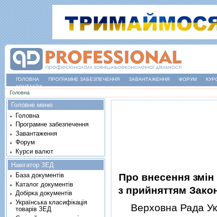
ГОЛОВНА
ПРОГРАМНЕ ЗАБЕЗПЕЧЕННЯ
ЗАВАНТАЖЕННЯ
ФОРУМ
КУР
КОНТАКТИ
Ви є тут
Головна
Головне меню
Головна
Програмне забезпечення
Завантаження
Форум
Курси валют
Навігатор ЗЕД
Про внесення змiн 
База документів
Каталог документів
з прийняттям Зако
Добірка документів
Українська класифікація
Верховна Рада Укр
товарів ЗЕД