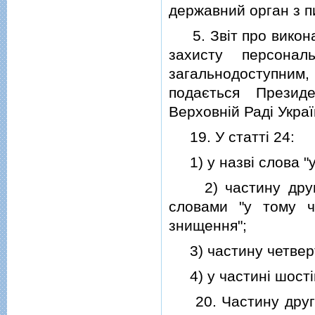
державний орган з п
5. Звiт про викона
захисту персона
загальнодоступним,
подається Президе
Верховнiй Радi Украї
19. У статтi 24:
1) у назвi слова "у
2) частину другу п
словами "у тому ч
знищення";
3) частину четверт
4) у частинi шостiй
20. Частину другу 