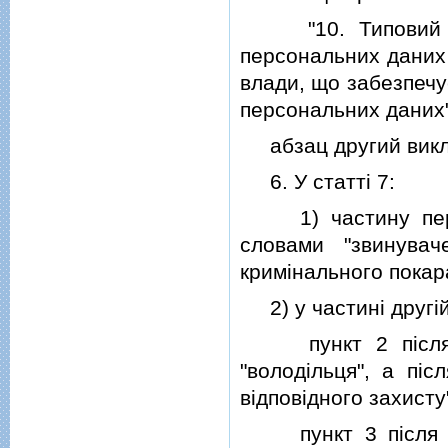
"10. Типовий пор
персональних даних
влади, що забезпечу
персональних даних"
абзац другий викл
6. У статтi 7:
1) частину першу 
словами "звинува
кримiнального покар
2) у частинi другiй
пункт 2 пiсля сл
"володiльця", а пiс
вiдповiдного захисту
пункт 3 пiсля слi