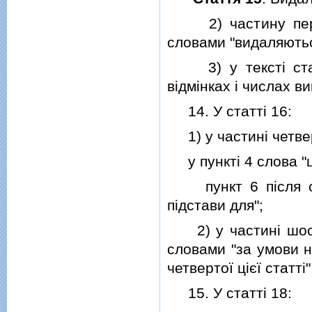
2) частину першу
словами "видаляютьс
3) у текстi статт
вiдмiнках i числах в
14. У статтi 16:
1) у частинi четвер
у пунктi 4 слова "ц
пункт 6 пiсля сло
пiдстави для";
2) у частинi шостi
словами "за умови н
четвертої цiєї статтi"
15. У статтi 18: