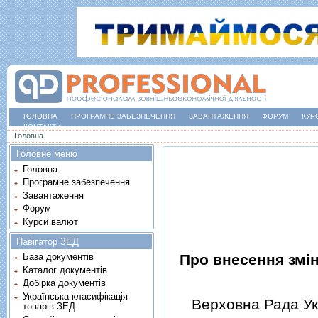
ГОЛОВНА
ПРОГРАМНЕ ЗАБЕЗПЕЧЕННЯ
ЗАВАНТАЖЕННЯ
ФОРУМ
КУР
КОНТАКТИ
Ви є тут
Головна
Головне меню
Головна
Програмне забезпечення
Завантаження
Форум
Курси валют
Навігатор ЗЕД
Про внесення змiн
База документів
Каталог документів
Добірка документів
Українська класифікація
Верховна Рада Укр
товарів ЗЕД