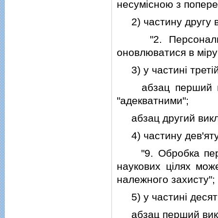
несумiсною з попере
2) частину другу ви
"2. Персональнi 
оновлюватися в мiру
3) у частинi третiй
абзац перший пiсл
"адекватними";
абзац другий викл
4) частину дев'яту 
"9. Обробка персо
наукових цiлях мож
належного захисту";
5) у частинi десят
абзац перший викла