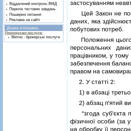
застосуванням неавт
Віддалений контроль ВМД
Перелік тестових завдань
Цей Закон не поши
Поширені питання
Реклама на сайті
даних, яка здiйснює
побутових потреб.
Дошка оголошень
Пропонуємо послуги:
Митно - брокерські послуги
Положення цього З
персональних дани
працiвником, у тому
забезпечення баланс
правом на самовира
2. У статтi 2:
1) в абзацi третьом
2) абзац п'ятий вик
"згода суб'єкта пе
фiзичної особи (за 
на обробку її персо