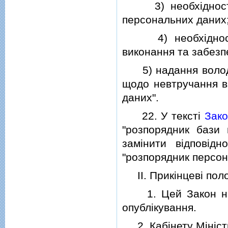
3) необхiдностi з
персональних даних
4) необхiдностi з
виконання та забезп
5) надання володiл
щодо невтручання в 
даних".
22. У текстi
Зако
"розпорядник бази 
замiнити вiдповiд
"розпорядник персона
II. Прикiнцевi пол
1. Цей Закон наби
опублiкування.
2. Кабiнету Мiнiстр