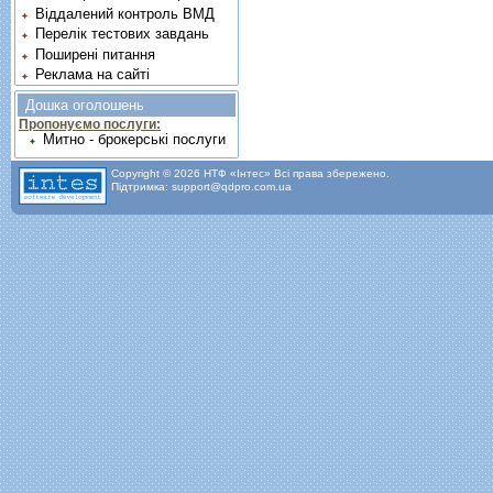
Віддалений контроль ВМД
Перелік тестових завдань
Поширені питання
Реклама на сайті
Дошка оголошень
Пропонуємо послуги:
Митно - брокерські послуги
Copyright © 2026 НТФ «Інтес» Всі права збережено.
Підтримка: support@qdpro.com.ua