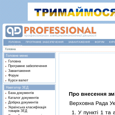
ГОЛОВНА
ПРОГРАМНЕ ЗАБЕЗПЕЧЕННЯ
ЗАВАНТАЖЕННЯ
ФОРУМ
КУР
КОНТАКТИ
Ви є тут
Головна
Головне меню
Головна
Програмне забезпечення
Завантаження
Форум
Курси валют
Навігатор ЗЕД
Про внесення зм
База документів
Каталог документів
Верховна Рада Укр
Добірка документів
Українська класифікація
товарів ЗЕД
1. У пунктi 1 та аб