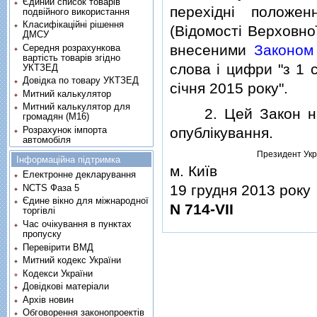
Єдиний список товарів
перехiднi положе
подвійного використання
Класифікаційні рішення
(Вiдомостi Верховної
ДМСУ
внесеними
Законом
Середня розрахункова
вартість товарів згідно
слова i цифри "з 1 
УКТЗЕД
Довідка по товару УКТЗЕД
сiчня 2015 року".
Митний калькулятор
Митний калькулятор для
2. Цей Закон наби
громадян (М16)
Розрахунок імпорта
опублiкування.
автомобіля
Президент Укр
Інформаційна підтримка
м. Київ
Електронне декларування
19 грудня 2013 року
NCTS Фаза 5
Єдине вікно для міжнародної
N 714-VII
торгівлі
Час очікування в пунктах
пропуску
Перевірити ВМД
Митний кодекс України
Кодекси України
Довідкові матеріали
Архів новин
Обговорення законопроектів