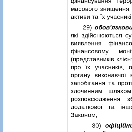
фiнансування теро
масового знищення, а
активи та їх учасникi
29)
обов'язков
якi здiйснюються су
виявлення фiнанс
фiнансовому монiт
(представникiв клiєн
про їх учасникiв, 
органу виконавчої 
запобiгання та прот
злочинним шляхом
розповсюдження з
додаткової та iнш
Законом;
30)
офiцiйн