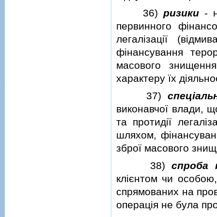
36)
ризики
- н
первинного фiнанс
легалiзацiї (вiдм
фiнансування теро
масового знищення
характеру їх дiяльнос
37)
спецiаль
виконавчої влади, щ
та протидiї легалiз
шляхом, фiнансува
зброї масового знищ
38)
спроба 
клiєнтом чи особою, 
спрямованих на пров
операцiя не була про