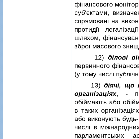
фiнансового монiтори
суб'єктами, визначе
спрямованi на викон
протидiї легалiзац
шляхом, фiнансува
зброї масового знищ
12)
дiловi в
первинного фiнансов
(у тому числi публiч
13)
дiячi, що
органiзацiях
, - п
обiймають або обiйм
в таких органiзацiя
або виконують будь-я
числi в мiжнародни
парламентських а