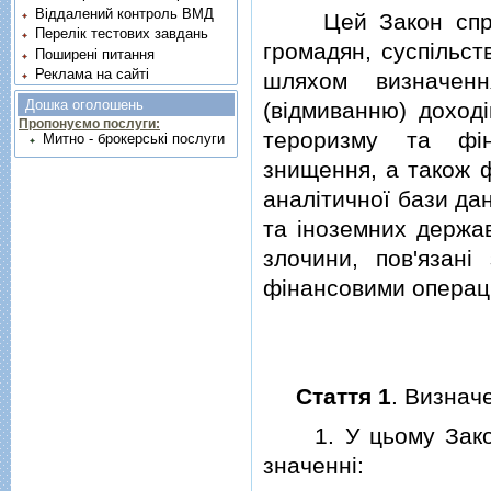
Віддалений контроль ВМД
Цей Закон спрямо
Перелік тестових завдань
громадян, суспiльст
Поширені питання
Реклама на сайті
шляхом визначенн
Дошка оголошень
(вiдмиванню) доход
Пропонуємо послуги:
тероризму та фiн
Митно - брокерські послуги
знищення, а також 
аналiтичної бази да
та iноземних держав
злочини, пов'язан
фiнансовими операц
Стаття 1
. Визнач
1. У цьому Законi
значеннi: