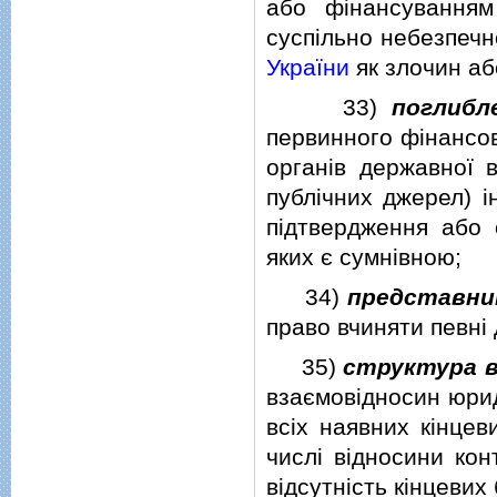
або фiнансуванням
суспiльно небезпечн
України
як злочин аб
33)
поглибл
первинного фiнансов
органiв державної 
публiчних джерел) i
пiдтвердження або 
яких є сумнiвною;
34)
представни
право вчиняти певнi д
35)
структура 
взаємовiдносин юрид
всiх наявних кiнцев
числi вiдносини ко
вiдсутнiсть кiнцевих