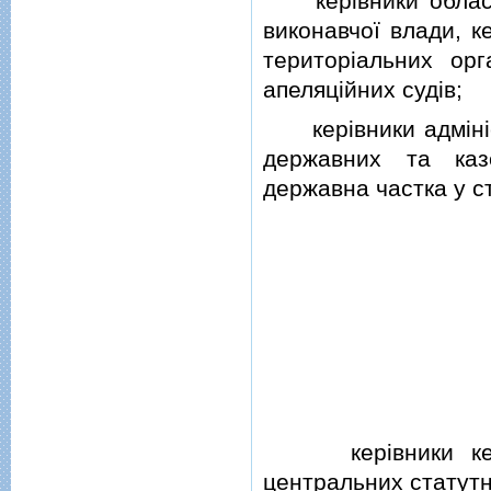
керiвники обласни
виконавчої влади, к
територiальних орг
апеляцiйних судiв;
керiвники адмiнiст
державних та казе
державна частка у ст
керiвники керiвн
центральних статутн