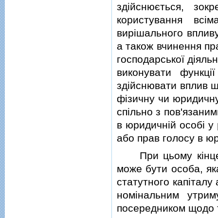
здiйснюється, зок
користування всi
вирiшального впливу
а також вчинення пр
господарської дiяльн
виконувати функцi
здiйснювати вплив ш
фiзичну чи юридичну
спiльно з пов'язани
в юридичнiй особi у 
або прав голосу в юр
При цьому кiнцеви
може бути особа, як
статутного капiталу 
номiнальним утрим
посередником щодо т