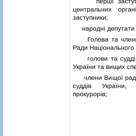
першi заступники
центральних орган
заступники;
народнi депутати 
Голова та члени П
Ради Нацiонального 
голови та суддi К
України та вищих спе
члени Вищої ради п
суддiв України, ч
прокурорiв;