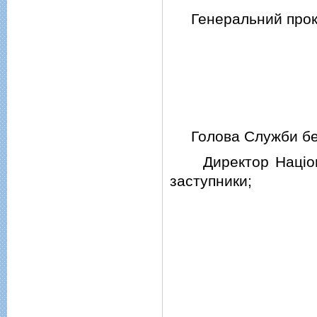
Генеральний прокур
Голова Служби безп
Директор Нацiонал
заступники;