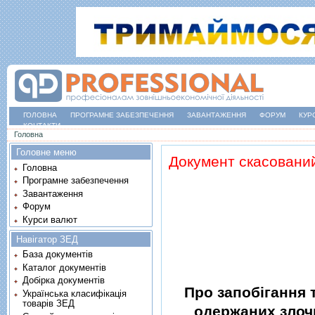
ГОЛОВНА
ПРОГРАМНЕ ЗАБЕЗПЕЧЕННЯ
ЗАВАНТАЖЕННЯ
ФОРУМ
КУР
КОНТАКТИ
Ви є тут
Головна
Головне меню
Документ скасовани
Головна
Програмне забезпечення
Завантаження
Форум
Курси валют
Навігатор ЗЕД
База документів
Каталог документів
Добірка документів
Про запобiгання т
Українська класифікація
товарів ЗЕД
одержаних злоч