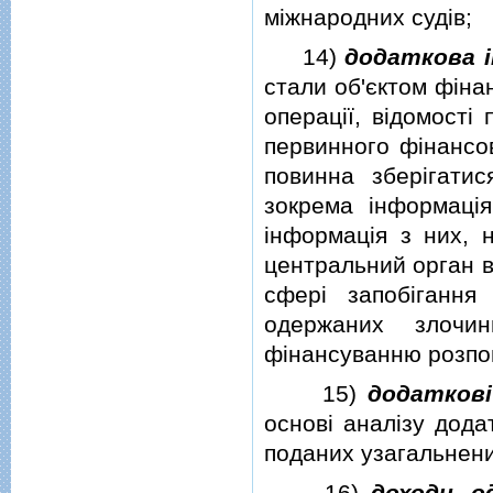
мiжнародних судiв;
14)
додаткова 
стали об'єктом фiнан
операцiї, вiдомостi
первинного фiнансов
повинна зберiгатис
зокрема iнформацiя
iнформацiя з них, 
центральний орган в
сферi запобiгання 
одержаних злочи
фiнансуванню розпо
15)
додатковi
основi аналiзу дода
поданих узагальнени
16)
доходи, 