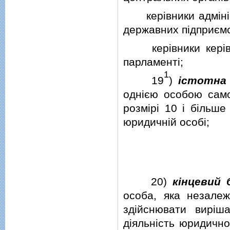
керiвники адмiнiст
державних пiдприємс
керiвники керiвни
парламентi;
1
19
)
iстотна
однiєю особою само
розмiрi 10 i бiльше
юридичнiй особi;
20)
кiнцевий 
особа, яка незале
здiйснювати вирiш
дiяльнiсть юридично