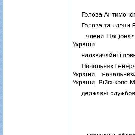
Голова Антимонопол
Голова та члени Ра
члени Нацiонально
України;
надзвичайнi i повн
Начальник Генерал
України, начальни
України, Вiйськово-
державнi службовцi,