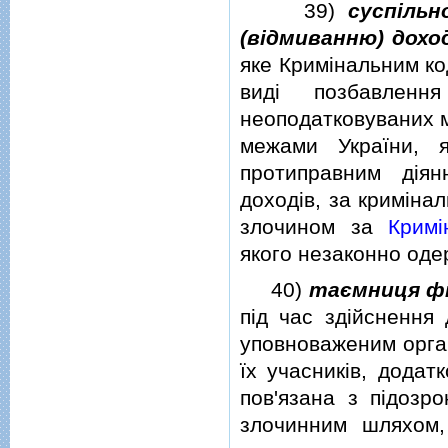
39)
суспiльн
(вiдмиванню) дохо
яке Кримiнальним ко
видi позбавлен
неоподатковуваних м
межами України, 
протиправним дiян
доходiв, за кримiна
злочином за
Кримi
якого незаконно оде
40)
таємниця фi
пiд час здiйснення
уповноваженим орган
їх учасникiв, додат
пов'язана з пiдозро
злочинним шляхом,