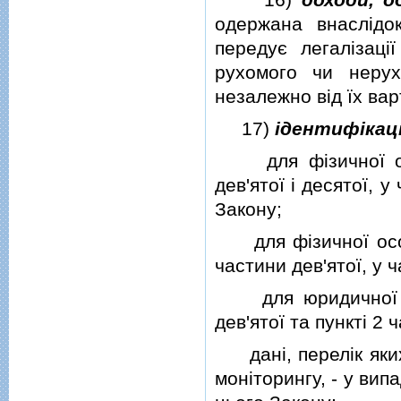
одержана внаслiдо
передує легалiзацi
рухомого чи неру
незалежно вiд їх вар
17)
iдентифiкацi
для фiзичної особ
дев'ятої i десятої, 
Закону;
для фiзичної особи 
частини дев'ятої, у 
для юридичної осо
дев'ятої та пунктi 2 
данi, перелiк яких
монiторингу, - у ви