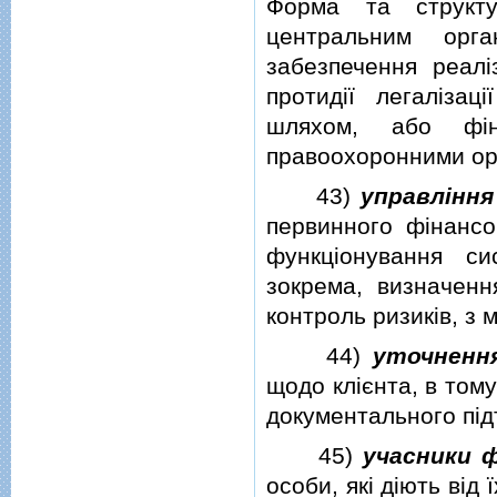
Форма та структу
центральним орг
забезпечення реалi
протидiї легалiзац
шляхом, або фiн
правоохоронними ор
43)
управлiння
первинного фiнансо
функцiонування си
зокрема, визначення
контроль ризикiв, з 
44)
уточнення
щодо клiєнта, в том
документального пiдт
45)
учасники ф
особи, якi дiють вiд 