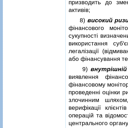
призводить до зме
активiв;
8)
високий риз
фiнансового монiт
сукупностi визначени
використання суб'
легалiзацiї (вiдмив
або фiнансування т
9)
внутрiшнiй
виявлення фiнанс
фiнансовому монiтор
проведеннi оцiнки ри
злочинним шляхом,
верифiкацiї клiєнтi
операцiй та вiдомос
центрального органу