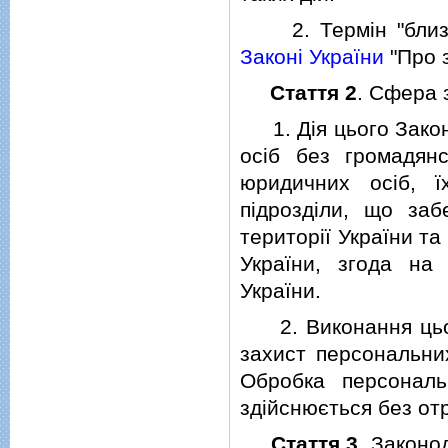
2. Термiн "близьк
Законi України
"Про з
Стаття 2
. Сфера 
1. Дiя цього Закону
осiб без громадянс
юридичних осiб, ї
пiдроздiли, що за
територiї України та
України, згода на
України.
2. Виконання цьо
захист персональни
Обробка персональ
здiйснюється без от
Стаття 3
. Законо