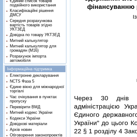
Єдиний список товарів
подвійного використання
фiнансуванню 
Класифікаційні рішення
ДМСУ
I
Середня розрахункова
вартість товарів згідно
УКТЗЕД
Довідка по товару УКТЗЕД
Митний калькулятор
Митний калькулятор для
громадян (М16)
Розрахунок імпорта
автомобіля
Інформаційна підтримка
Електронне декларування
NCTS Фаза 5
Єдине вікно для міжнародної
торгівлі
Час очікування в пунктах
Через 30 днiв i
пропуску
адмiнiстрацiєю Укр
Перевірити ВМД
Митний кодекс України
Єдиного державного
Кодекси України
України" до цього К
Довідкові матеріали
Архів новин
22 § 1 роздiлу 4 Зак
Обговорення законопроектів