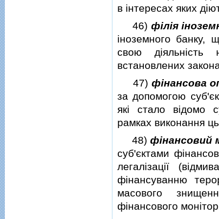
в iнтересах яких дiют
46)
фiлiя iнозем
iноземного банку, 
свою дiяльнiсть 
встановлених закона
47)
фiнансова о
за допомогою суб'єк
якi стало вiдомо с
рамках виконання ць
48)
фiнансовий 
суб'єктами фiнансов
легалiзацiї (вiдм
фiнансуванню теро
масового знищен
фiнансового монiтор