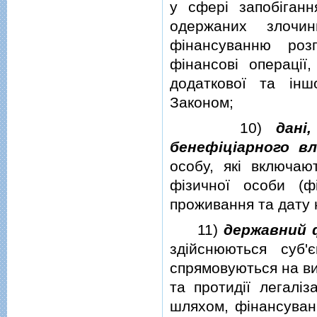
у сферi запобiгання
одержаних злочи
фiнансуванню роз
фiнансовi операцiї
додаткової та iнш
Законом;
10)
данi
бенефiцiарного вл
особу, якi включают
фiзичної особи (фi
проживання та дату
11)
державний 
здiйснюються суб'
спрямовуються на ви
та протидiї легалiз
шляхом, фiнансува