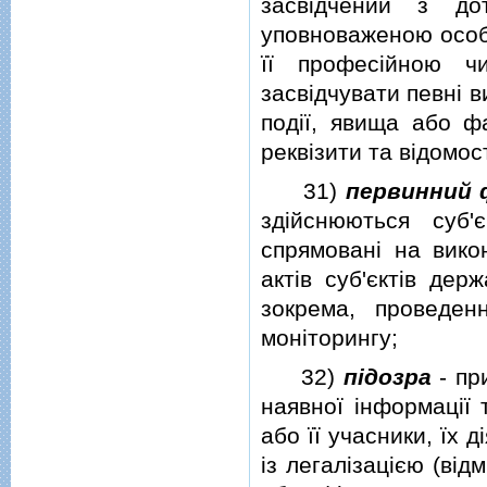
засвiдчений з до
уповноваженою особо
її професiйною ч
засвiдчувати певнi в
подiї, явища або ф
реквiзити та вiдомост
31)
первинний 
здiйснюються суб'
спрямованi на вико
актiв суб'єктiв дер
зокрема, проведен
монiторингу;
32)
пiдозра
- пр
наявної iнформацiї 
або її учасники, їх 
iз легалiзацiєю (вi