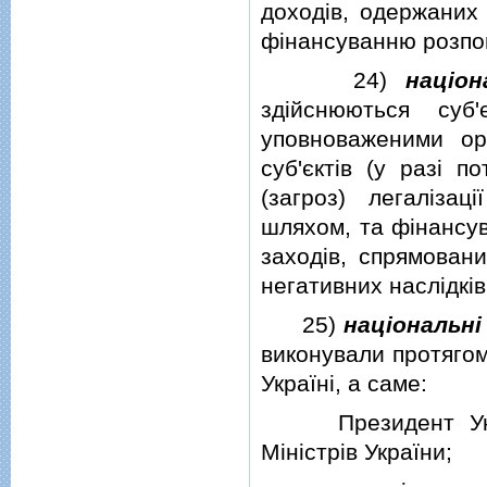
доходiв, одержаних
фiнансуванню розпо
24)
нацiон
здiйснюються суб'
уповноваженими ор
суб'єктiв (у разi п
(загроз) легалiзац
шляхом, та фiнансув
заходiв, спрямован
негативних наслiдкiв
25)
нацiональнi 
виконували протягом 
Українi, а саме:
Президент Україн
Мiнiстрiв України;