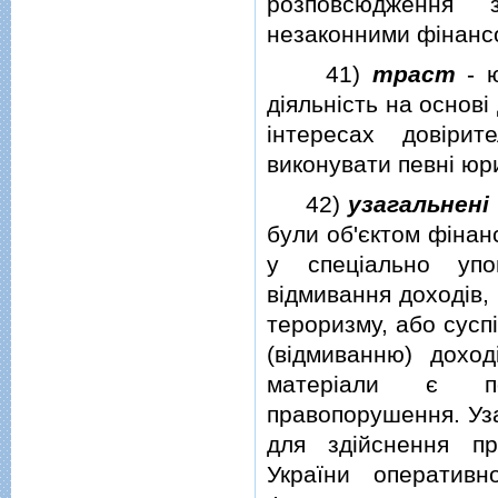
розповсюдження 
незаконними фiнанс
41)
траст
- ю
дiяльнiсть на основi 
iнтересах довiри
виконувати певнi юри
42)
узагальненi
були об'єктом фiнан
у спецiально упо
вiдмивання доходiв
тероризму, або сусп
(вiдмиванню) дохо
матерiали є по
правопорушення. Уза
для здiйснення п
України оперативно