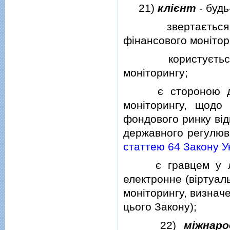
21)
клiєнт
- будь
звертається за 
фiнансового монiтор
користується по
монiторингу;
є стороною догов
монiторингу, щодо 
фондового ринку вiд
державного регулюва
статтею 64 Закону У
є гравцем у лоте
електронне (вiртуал
монiторингу, визначен
цього Закону);
22)
мiжнаро