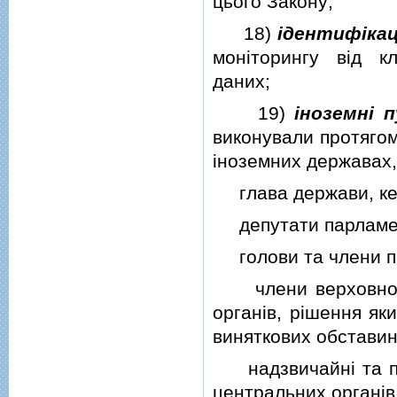
цього Закону;
18)
iдентифiкац
монiторингу вiд кл
даних;
19)
iноземнi п
виконували протягом 
iноземних державах,
глава держави, керi
депутати парламе
голови та члени пр
члени верховного 
органiв, рiшення як
виняткових обставин
надзвичайнi та пов
центральних органiв 