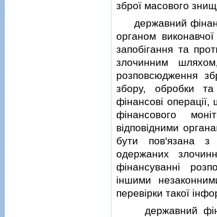
зброї масового знищ
державний фiнансо
органом виконавчої
запобiгання та прот
злочинним шляхом
розповсюдження збр
збору, обробки та
фiнансовi операцiї,
фiнансового мон
вiдповiдними органа
бути пов'язана з 
одержаних злочин
фiнансуваннi роз
iншими незаконним
перевiрки такої iнфо
державний фiнанс