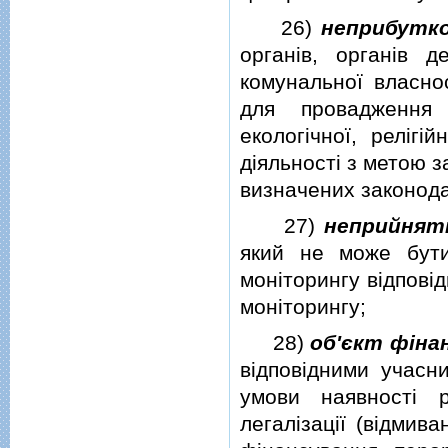
26)
неприбутков
органiв, органiв 
комунальної власно
для провадження н
екологiчної, релiгiй
дiяльностi з метою 
визначених законода
27)
неприйнят
який не може бути
монiторингу вiдповi
монiторингу;
28)
об'єкт фiна
вiдповiдними учасни
умови наявностi 
легалiзацiї (вiдмив