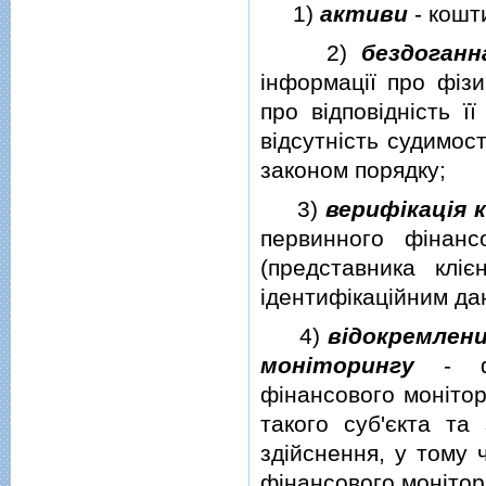
1)
активи
- кошти
2)
бездоганн
iнформацiї про фiз
про вiдповiднiсть ї
вiдсутнiсть судимос
законом порядку;
3)
верифiкацiя 
первинного фiнансо
(представника клi
iдентифiкацiйним да
4)
вiдокремлени
монiторингу
- фiл
фiнансового монiто
такого суб'єкта та
здiйснення, у тому 
фiнансового монiтор