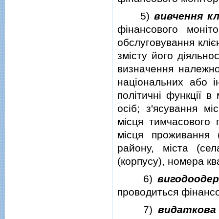
5)
вивчення к
фiнансового монiто
обслуговування клiє
змiсту його дiяльно
визначення належнос
нацiональних або iн
полiтичнi функцiї в
осiб; з'ясування м
мiсця тимчасового 
мiсця проживання (
району, мiста (сел
(корпусу), номера кв
6)
вигодоодер
проводиться фiнансо
7)
видаткова 