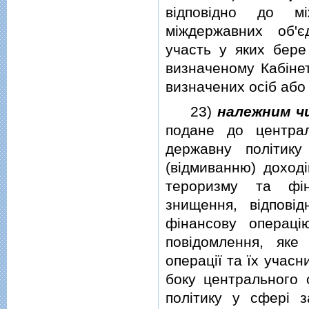
вiдповiдно до м
мiждержавних об'є
участь у яких бере
визначеному Кабiнет
визначених осiб або
23)
належним ч
подане до централ
державну полiтику
(вiдмиванню) доход
тероризму та фiн
знищення, вiдповi
фiнансову операцi
повiдомлення, яке
операцiї та їх учасн
боку центрального 
полiтику у сферi за