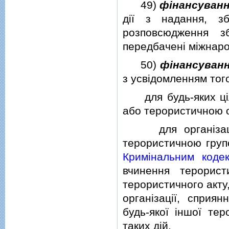
49)
фiнансуванн
дiї з надання, з
розповсюдження з
передбаченi мiжнарод
50)
фiнансуван
з усвiдомленням того
для будь-яких цiл
або терористичною о
для органiзацiї,
терористичною груп
Кримiнальним коде
вчинення терорист
терористичного акту
органiзацiї, сприя
будь-якої iншої тер
таких дiй.