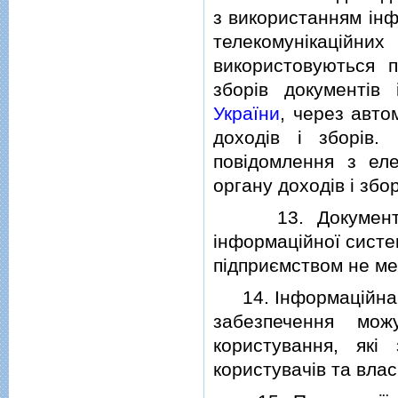
з використанням iнф
телекомунiкацiйн
використовуються 
зборiв документiв
України
, через авт
доходiв i зборiв.
повiдомлення з ел
органу доходiв i збор
13. Документи, в
iнформацiйної систем
пiдприємством не ме
14. Iнформацiйна с
забезпечення мож
користування, як
користувачiв та влас