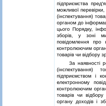
пiдприємства пред'
можливої перевiрки,
(iнспектування) тов
органом до iнформац
цього Порядку, iнф
зборiв, у зонi м
повiдомлення про 
контролюючим органо
товарiв чи вiдбору зр
За наявностi розб
(iнспектування) 
пiдприємством i к
електронному повi
контролюючим органо
товарiв чи вiдбору 
органу доходiв i зб