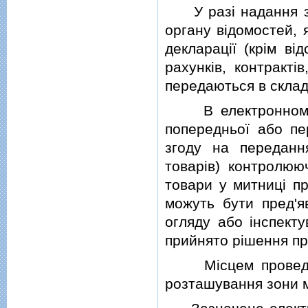
У разi надання зг
органу вiдомостей, 
декларацiї (крiм вi
рахункiв, контрактi
передаються в склад
В електронному по
попередньої або пе
згоду на передання
товарiв) контролюю
товари у митницi пр
можуть бути пред'я
огляду або iнспект
прийнято рiшення про
Мiсцем проведенн
розташування зони 