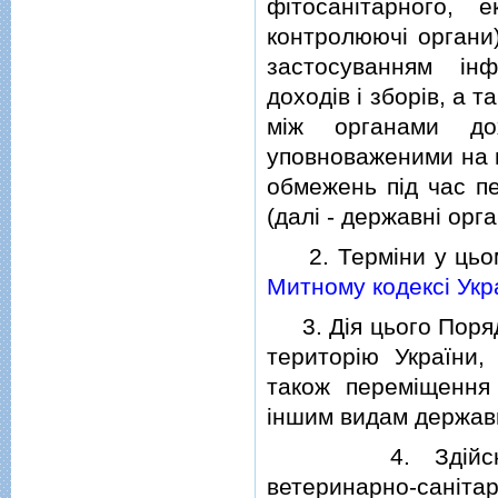
фiтосанiтарного, е
контролюючi органи)
застосуванням iнф
доходiв i зборiв, а
мiж органами до
уповноваженими на 
обмежень пiд час п
(далi - державнi орга
2. Термiни у цьому
Митному кодексi Укр
3. Дiя цього Порядк
територiю України,
також перемiщення 
iншим видам держав
4. Здiйснення д
ветеринарно-санi