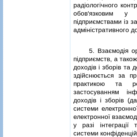
радiологiчного конт
обов'язковим у 
пiдприємствами iз з
адмiнiстративного д
5. Взаємодiя орган
пiдприємств, а тако
доходiв i зборiв та
здiйснюється за пр
практикою та ре
застосуванням iнф
доходiв i зборiв (д
системи електронної
електронної взаємод
у разi iнтеграцiї
системи конфiденцiйн