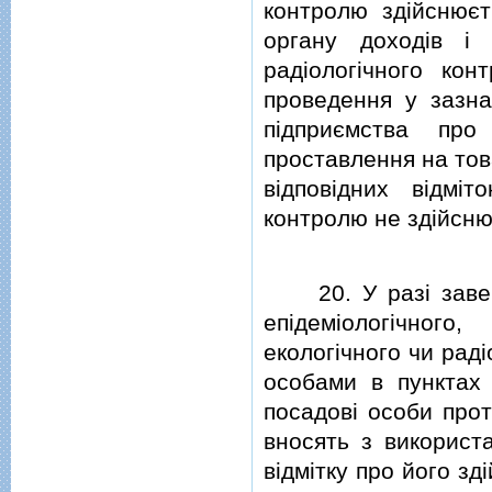
контролю здiйснюєт
органу доходiв i 
радiологiчного кон
проведення у зазна
пiдприємства про
проставлення на тов
вiдповiдних вiдмi
контролю не здiйсню
20. У разi заверш
епiдемiологiчного
екологiчного чи рад
особами в пунктах 
посадовi особи про
вносять з використ
вiдмiтку про його з