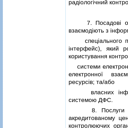
радiологiчний контр
7. Посадовi особ
взаємодiють з iнфо
спецiального прог
iнтерфейс), який 
користування контр
системи електронної
електронної взає
ресурсiв; та/або
власних iнформа
системою ДФС.
8. Послуги елек
акредитованому цен
контролюючих орган