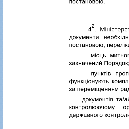
постановою.
2
4
. Мiнiстер
документи, необхiдн
постановою, перелiк
мiсць митного оф
зазначений Порядок
пунктiв пропуску
функцiонують компл
за перемiщенням рад
документiв та/або 
контролюючому ор
державного контрол