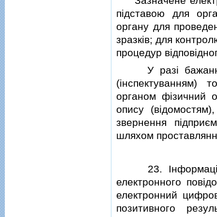
Зазначене електрон
пiдставою для орга
органу для проведен
зразкiв; для контро
процедур вiдповiдно
У разi бажання п
(iнспектуванням) 
органом фiзичний ог
опису (вiдомостям)
звернення пiдприє
шляхом проставляння
23. Iнформацiйна
електронного повiдо
електронний цифров
позитивного резул