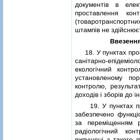
документiв в еле
проставлення кон
(товаротранспортни
штампiв не здiйснює
Ввезення
18. У пунктах проп
санiтарно-епiдемiол
екологiчний контр
установленому по
контролю, результа
доходiв i зборiв до 
19. У пунктах про
забезпечено функцi
за перемiщенням р
радiологiчний ко
випущенi з такого 