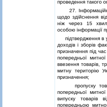
проведення такого ог
27. Iнформацiйна 
щодо здiйснення вi
нiж через 15 хви
особою iнформацiї п
пiдтвердження в у
доходiв i зборiв фа
призначення пiд час
попередньої митної 
ввезення товарiв, т
митну територiю Ук
призначення;
пропуску товарiв
попередньої митної 
випуску товарiв 
попередньою митно