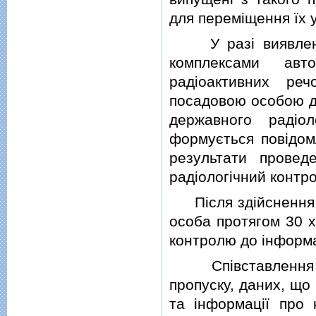
для перемiщення їх 
У разi виявлення
комплексами авт
радiоактивних ре
посадовою особою д
державного радiол
формується повiдомл
результати провед
радiологiчний контро
Пiсля здiйснення р
особа протягом 30 х
контролю до iнформа
Спiвставлення вiд
пропуску, даних, що 
та iнформацiї про 