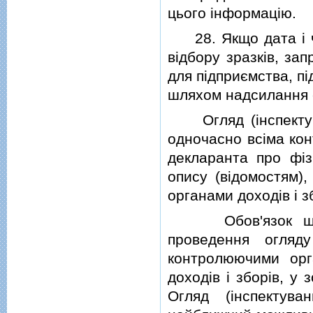
цього iнформацiю.
28. Якщо дата i ча
вiдбору зразкiв, за
для пiдприємства, пi
шляхом надсилання 
Огляд (iнспектуван
одночасно всiма ко
декларанта про фiз
опису (вiдомостям),
органами доходiв i з
Обов'язок щодо 
проведення огляду
контролюючими орг
доходiв i зборiв, у
Огляд (iнспектув