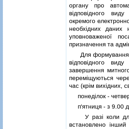
органу про автом
вiдповiдного вид
окремого електронно
необхiдних даних 
уповноваженої по
призначення та адмi
Для формування iн
вiдповiдного вид
завершення митног
перемiщуються чере
час (крiм вихiдних, с
понедiлок - четвер -
п'ятниця - з 9.00 до
У разi коли для с
встановлено iнший 