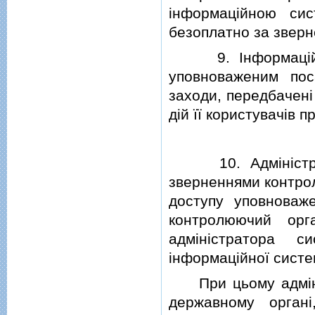
iнформацiйною сис
безоплатно за зверн
9. Iнформацiйна 
уповноваженим пос
заходи, передбаченi
дiй її користувачiв п
10. Адмiнiстрато
зверненнями контрол
доступу уповноваж
контролюючий орг
адмiнiстратора с
iнформацiйної систе
При цьому адмiнiс
державному органi