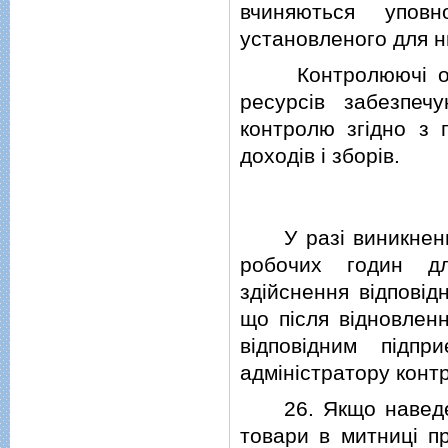
вчиняються упов
установленого для н
Контролюючi орга
ресурсiв забезпеч
контролю згiдно з г
доходiв i зборiв.
У разi виникнення 
робочих годин д
здiйснення вiдповiд
що пiсля вiдновлен
вiдповiдним пiдпр
адмiнiстратору конт
26. Якщо наведенi 
товари в митницi п