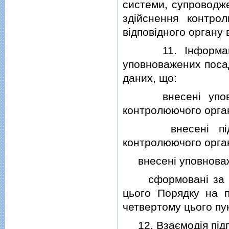
системи, супроводж
здiйснення контро
вiдповiдного органу 
11. Iнформацiйн
уповноважених посад
даних, що:
внесенi уповнов
контролюючого орга
внесенi пiдприє
контролюючого орга
внесенi уповноваже
сформованi за доп
цього Порядку на п
четвертому цього пун
12. Взаємодiя пiдп