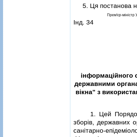
5. Ця постанова наб
Прем'єр-мiнiстр 
Iнд. 34
iнформацiйного о
державними органа
вiкна" з використ
1. Цей Порядок ви
зборiв, державних о
санiтарно-епiде