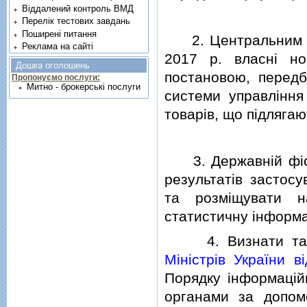
Віддалений контроль ВМД
Перелік тестових завдань
Поширені питання
2. Центральним ор
Реклама на сайті
2017 р. власнi но
Дошка оголошень
постановою, перед
Пропонуємо послуги:
Митно - брокерські послуги
системи управлiння
товарiв, що пiдляга
3. Державнiй фiска
результатiв застос
та розмiщувати н
статистичну iнформа
4. Визнати тако
Мiнiстрiв України 
Порядку iнформацiй
органами за допомо