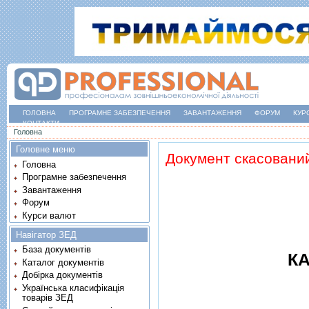
ГОЛОВНА
ПРОГРАМНЕ ЗАБЕЗПЕЧЕННЯ
ЗАВАНТАЖЕННЯ
ФОРУМ
КУР
КОНТАКТИ
Ви є тут
Головна
Головне меню
Документ скасовани
Головна
Програмне забезпечення
Завантаження
Форум
Курси валют
Навігатор ЗЕД
База документів
КА
Каталог документів
Добірка документів
Українська класифікація
товарів ЗЕД