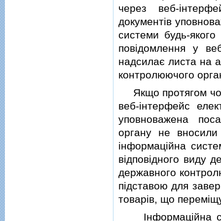
через веб-iнтерф
документiв уповнова
системи будь-якого
повiдомлення у веб
надсилає листа на а
контролюючого орга
Якщо протягом чоти
веб-iнтерфейс елек
уповноважена пос
органу не вносили 
iнформацiйна систе
вiдповiдного виду д
державного контрол
пiдставою для заве
товарiв, що перемiщ
Iнформацiйна сис