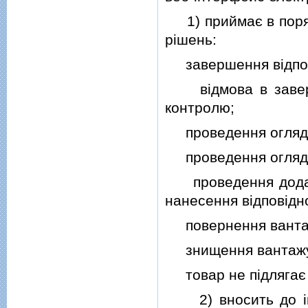
1) приймає в поряд
рiшень:
завершення вiдповi
вiдмова в заверше
контролю;
проведення огляду 
проведення огляду (
проведення додатко
нанесення вiдповiдн
повернення вантажу
знищення вантаж
товар не пiдлягає 
2) вносить до iнф