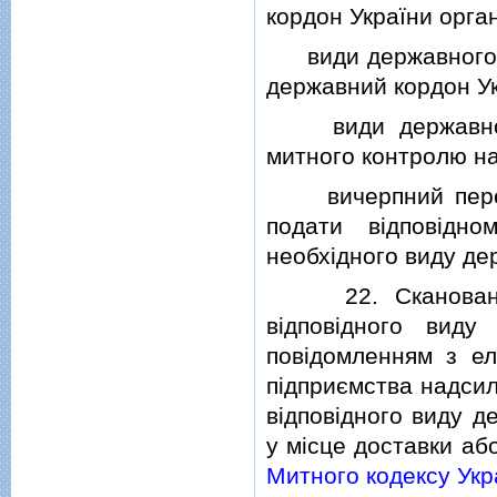
кордон України орган
види державного ко
державний кордон Ук
види державного 
митного контролю на 
вичерпний перелiк
подати вiдповiдн
необхiдного виду де
22. Сканованi ко
вiдповiдного вид
повiдомленням з е
пiдприємства надсил
вiдповiдного виду д
у мiсце доставки або
Митного кодексу Укр