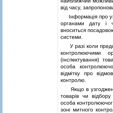
найближчий можливий
вiд часу, запропоно
Iнформацiя про узг
органами дату i ч
вноситься посадовою
системи.
У разi коли предста
контролюючими о
(iнспектування) тов
особа контролюючо
вiдмiтку про вiдмо
контролю.
Якщо в узгодженi ч
товарiв чи вiдбору
особа контролюючого 
зонi митного контр