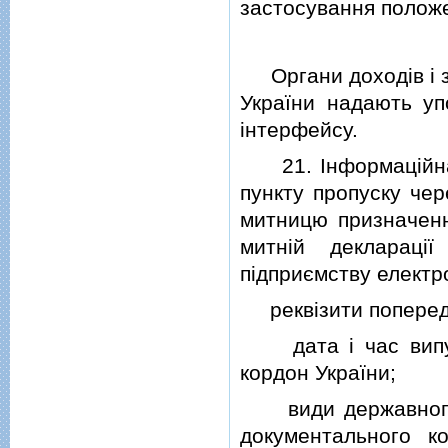
застосування положе
Органи доходiв i зб
України надають у
iнтерфейсу.
21. Iнформацiйна с
пункту пропуску че
митницю призначенн
митнiй декларацi
пiдприємству електр
реквiзити попереднь
дата i час випуск
кордон України;
види державного к
документального к