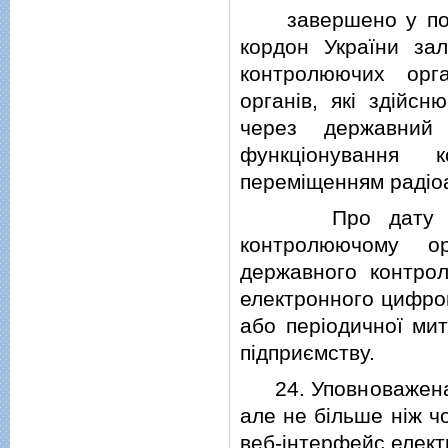
завершено у повно
кордон України за
контролюючих орг
органiв, якi здiйсн
через державний
функцiонування 
перемiщенням радiоа
Про дату i час
контролюючому ор
державного контрол
електронного цифров
або перiодичної мит
пiдприємству.
24. Уповноважена 
але не бiльше нiж ч
веб-iнтерфейс елект