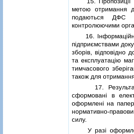
15. Пропозицiї пр
метою отримання д
подаються ДФС че
контролюючими орг
16. Iнформацiйна 
пiдприємствами докум
зборiв, вiдповiдно 
та експлуатацiю маг
тимчасового зберiга
також для отримання
17. Результати з
сформованi в елек
оформленi на папер
нормативно-правов
силу.
У разi оформлення