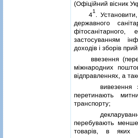
(Офiцiйний вiсник Укр
1
4
. Установити
державного санiтар
фiтосанiтарного, 
застосуванням iнф
доходiв i зборiв при
ввезення (пересил
мiжнародних пошто
вiдправленнях, а так
вивезення за меж
перетинають митн
транспорту;
декларування то
перебувають менше
товарiв, в яких 