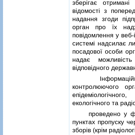
зберiгає отриманi
вiдомостi з попере
надання згоди пiдп
орган про їх над
повiдомлення у веб-
системi надсилає л
посадової особи ор
надає можливiсть
вiдповiдного держав
Iнформацiйна си
контролюючого орг
епiдемiологiчного
екологiчного та радi
проведено у форм
пунктах пропуску че
зборiв (крiм радiоло