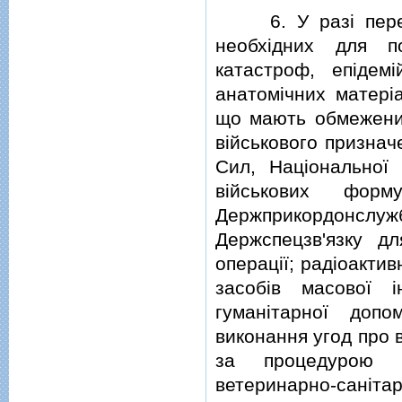
6. У разi перемi
необхiдних для по
катастроф, епiдем
анатомiчних матерiа
що мають обмежений
вiйськового признач
Сил, Нацiональної 
вiйськових форм
Держприкордон
Держспецзв'язку д
операцiї; радiоактив
засобiв масової i
гуманiтарної доп
виконання угод про 
за процедурою МД
ветеринарно-сан