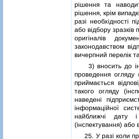
рiшення та наводи
рiшення, крiм випад
разi необхiдностi п
або вiдбору зразкiв
оригiналiв докум
законодавством вiд
вичерпний перелiк та
3) вносить до iнф
проведення огляду (
приймається вiдпов
такого огляду (iнс
наведенi пiдприємс
iнформацiйної сис
найближчi дату 
(iнспектування) або 
25. У разi коли пр