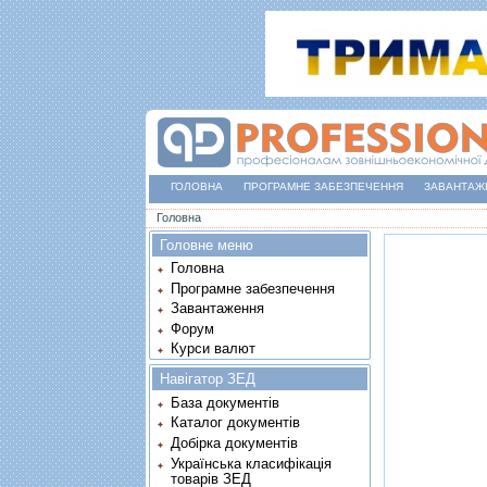
ГОЛОВНА
ПРОГРАМНЕ ЗАБЕЗПЕЧЕННЯ
ЗАВАНТАЖ
Ви є тут
Головна
Головне меню
Головна
Програмне забезпечення
Завантаження
Форум
Курси валют
Навігатор ЗЕД
База документів
Каталог документів
Добірка документів
Українська класифікація
товарів ЗЕД