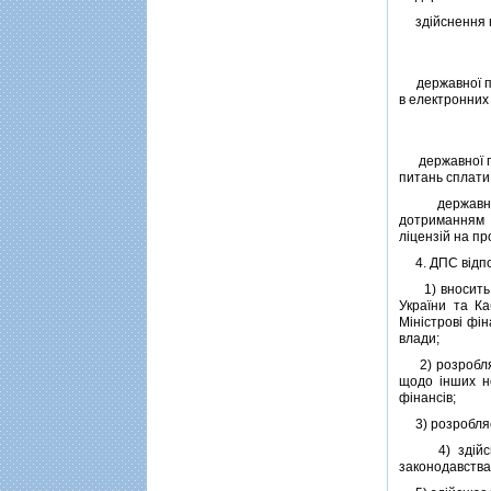
здiйснення ко
державної пол
в електронних 
державної пол
питань сплати
державної по
дотриманням п
лiцензiй на пр
4. ДПС вiдпов
1) вносить в 
України та Ка
Мiнiстровi фi
влади;
2) розробляє 
щодо iнших н
фiнансiв;
3) розробляє 
4) здiйснює 
законодавства