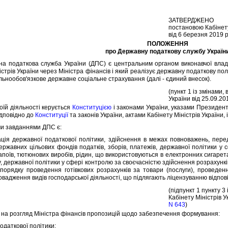
ЗАТВЕРДЖЕНО
постановою Кабiнету
вiд 6 березня 2019 р
ПОЛОЖЕННЯ
про Державну податкову службу Україн
одаткова служба України (ДПС) є центральним органом виконавчої влади, 
стрiв України через Мiнiстра фiнансiв i який реалiзує державну податкову пол
льнообов'язкове державне соцiальне страхування (далi - єдиний внесок).
(пункт 1 iз змiнами,
України вiд 25.09.20
їй дiяльностi керується
Конституцiєю
i законами України, указами Президент
дповiдно до
Конституцiї
та законiв України, актами Кабiнету Мiнiстрiв України
 завданнями ДПС є:
я державної податкової полiтики, здiйснення в межах повноважень, пере
ержавних цiльових фондiв податкiв, зборiв, платежiв, державної полiтики у
апоїв, тютюнових виробiв, рiдин, що використовуються в електронних сигарета
, державної полiтики у сферi контролю за своєчаснiстю здiйснення розрахункi
орядку проведення готiвкових розрахункiв за товари (послуги), проведен
овадження видiв господарської дiяльностi, що пiдлягають лiцензуванню вiдпов
(пiдпункт 1 пункту 3
Кабiнету Мiнiстрiв У
N 643
)
а розгляд Мiнiстра фiнансiв пропозицiй щодо забезпечення формування:
даткової полiтики;