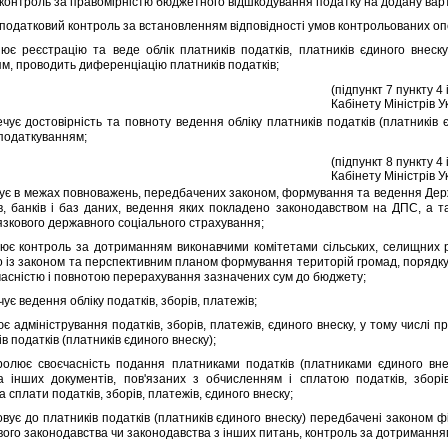
онтроль за правомiрнiстю бюджетного вiдшкодування податку на додану варт
одатковий контроль за встановленням вiдповiдностi умов контрольованих опе
еєстрацiю та веде облiк платникiв податкiв, платникiв єдиного внеску, о
м, проводить диференцiацiю платникiв податкiв;
(пiдпункт 7 пункту 4
Кабiнету Мiнiстрiв У
 достовiрнiсть та повноту ведення облiку платникiв податкiв (платникiв єди
оподаткуванням;
(пiдпункт 8 пункту 4
Кабiнету Мiнiстрiв У
 в межах повноважень, передбачених законом, формування та ведення Держав
в, банкiв i баз даних, ведення яких покладено законодавством на ДПС, а т
язкового державного соцiального страхування;
 контроль за дотриманням виконавчими комiтетами сiльських, селищних р
о iз законом та перспективним планом формування територiй громад, порядку п
єчаснiстю i повнотою перерахування зазначених сум до бюджету;
є ведення облiку податкiв, зборiв, платежiв;
адмiнiстрування податкiв, зборiв, платежiв, єдиного внеску, у тому числi п
iв податкiв (платникiв єдиного внеску);
є своєчаснiсть подання платниками податкiв (платниками єдиного внеску
а iнших документiв, пов'язаних з обчисленням i сплатою податкiв, зборiв,
 сплати податкiв, зборiв, платежiв, єдиного внеску;
є до платникiв податкiв (платникiв єдиного внеску) передбаченi законом ф
вого законодавства чи законодавства з iнших питань, контроль за дотримання