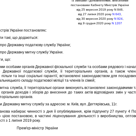
Iз змiнами i доповненнями, внесеними
постановами Кабiнету Мiнiстрiв України
вiд 25 вересня 2019 року N 846,
вiд 27 липня 2020 року
N 643
,
вiд 30 вересня 2020 року
N 924
,
вiд 9 грудня 2020 року
N 1207
трiв України постановляє:
 такi, що додаються:
о Державну податкову службу України;
о Державну митну службу України.
и, що:
 особами органiв Державної фiскальної служби та особами рядового i начальн
 Державної податкової служби, її територiальних органiв, а також член
 пiльги та iншi соцiальнi гарантiї, встановленi законодавством для посадови
альницького складу податкової мiлiцiї та членiв їх сiмей;
а служба, її територiальнi органи виконують встановленi законодавчими т
органiв доходiв i зборiв до внесення до таких актiв вiдповiдних змiн у ча
иторiальних органiв.
Державну митну службу за адресою: м. Київ, вул. Дегтярiвська, 11г.
ва набирає чинностi з дня її опублiкування, крiм пiдпункту 27 пункту 4 П
 цiєю постановою, в частинi лiцензування дiяльностi з виробництва, оптово
тi з 1 липня 2019 року.
Прем'єр-мiнiстр України