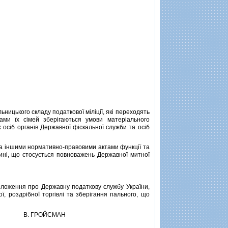
ицького складу податкової мiлiцiї, якi переходять
ами їх сiмей зберiгаються умови матерiального
х осiб органiв Державної фiскальної служби та осiб
а iншими нормативно-правовими актами функцiї та
стинi, що стосується повноважень Державної митної
оложення про Державну податкову службу України,
ї, роздрiбної торгiвлi та зберiгання пального, що
В. ГРОЙСМАН