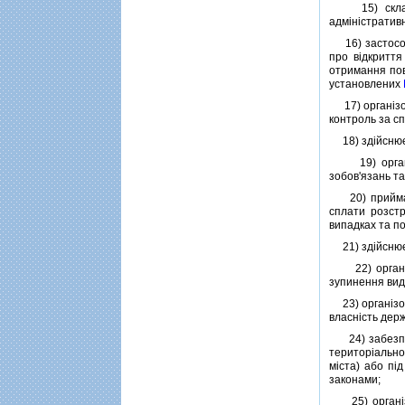
15) складає 
адмiнiстратив
16) застосову
про вiдкриття
отримання пов
установлених
17) органiзов
контроль за с
18) здiйснює 
19) органiзо
зобов'язань та
20) приймає р
сплати розстр
випадках та п
21) здiйснює 
22) органiзо
зупинення вида
23) органiзов
власнiсть держ
24) забезпеч
територiально
мiста) або пi
законами;
25) органiзов