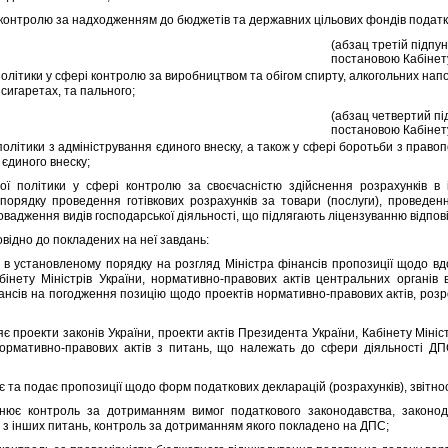
нтролю за надходженням до бюджетiв та державних цiльових фондiв податкiв
(абзац третiй пiдпун
постановою Кабiнету
iтики у сферi контролю за виробництвом та обiгом спирту, алкогольних напо
сигаретах, та пального;
(абзац четвертий пiд
постановою Кабiнету
iтики з адмiнiстрування єдиного внеску, а також у сферi боротьби з право
 єдиного внеску;
лiтики у сферi контролю за своєчаснiстю здiйснення розрахункiв в iн
орядку проведення готiвкових розрахункiв за товари (послуги), проведен
овадження видiв господарської дiяльностi, що пiдлягають лiцензуванню вiдповi
iдно до покладених на неї завдань:
установленому порядку на розгляд Мiнiстра фiнансiв пропозицiї щодо вдо
бiнету Мiнiстрiв України, нормативно-правових актiв центральних органiв 
нансiв на погодження позицiю щодо проектiв нормативно-правових актiв, розр
проекти законiв України, проекти актiв Президента України, Кабiнету Мiнiстр
ормативно-правових актiв з питань, що належать до сфери дiяльностi ДПС
та подає пропозицiї щодо форм податкових декларацiй (розрахункiв), звiтност
контроль за дотриманням вимог податкового законодавства, законода
 з iнших питань, контроль за дотриманням якого покладено на ДПС;