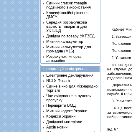
Єдиний список товарів
подвійного використання
Класифікаційні рішення
ДМСУ
Середня розрахункова
вартість товарів згідно
Кабiнет Мiнiс
УКТЗЕД
Довідка по товару УКТЗЕД
1. Затвердити
Митний калькулятор
Положення пр
Митний калькулятор для
Положення пр
громадян (М16)
Розрахунок імпорта
2. Установит
автомобіля
за посадовими
Інформаційна підтримка
на службу до
забезпечення,
Електронне декларування
рядового i нач
NCTS Фаза 5
Державна митн
Єдине вікно для міжнародної
повноваження 
торгівлі
служби, її тер
Час очікування в пунктах
пропуску
3. Розмiстити 
Перевірити ВМД
4. Ця постано
Митний кодекс України
затвердженого
Кодекси України
набирає чиннос
Довідкові матеріали
Архів новин
Iнд. 67