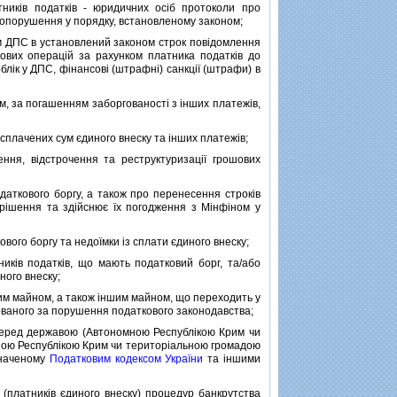
икiв податкiв - юридичних осiб протоколи про
вопорушення у порядку, встановленому законом;
м ДПС в установлений законом строк повiдомлення
кових операцiй за рахунком платника податкiв до
лiк у ДПС, фiнансовi (штрафнi) санкцiї (штрафи) в
, за погашенням заборгованостi з iнших платежiв,
плачених сум єдиного внеску та iнших платежiв;
я, вiдстрочення та реструктуризацiї грошових
ткового боргу, а також про перенесення строкiв
 рiшення та здiйснює їх погодження з Мiнфiном у
ого боргу та недоїмки iз сплати єдиного внеску;
iв податкiв, що мають податковий борг, та/або
ного внеску;
ним майном, а також iншим майном, що переходить у
скованого за порушення податкового законодавства;
перед державою (Автономною Республiкою Крим чи
ною Республiкою Крим чи територiальною громадою
изначеному
Податковим кодексом України
та iншими
(платникiв єдиного внеску) процедур банкрутства