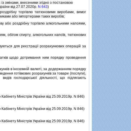
4 iз змiнами, внесеними згiдно з постановою
країни вiд 27.07.2020р.
N 643
)
оздрiбну торгiвлю тютюновими виробами, вимог
иками або iмпортерами таких виробiв;
у або роздрiбну торгiвлю алкогольними напоями,
, обiгом спирту, алкогольних напоїв, тютюнових
уються для реєстрацiї розрахункових операцiй за
даткiв щодо дотримання ним порядку проведення
нкiв в iноземнiй валютi, за додержанням порядку
едення готiвкових розрахункiв за товари (послуги),
видiв господарської дiяльностi, що пiдлягають
 Кабiнету Мiнiстрiв України вiд 25.09.2019р. N 846)
 Кабiнету Мiнiстрiв України вiд 25.09.2019р. N 846)
 Кабiнету Мiнiстрiв України вiд 25.09.2019р. N 846)