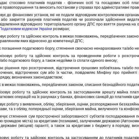
стосовно платникiв податкiв - фiзичних осiб та посадових осiб платн
нi правопорушення та виносить постанови у справах про адмiнiстративнi пра
є до фiнансових установ, якi не подали вiдповiдним контролюючим органа
 або закриття рахункiв платникiв податкiв чи розпочали здiйснення видат
iдомлення вiдповiдного територiального органу ДПС про взяття рахунка на об
Податковим кодексом України
розмiрах;
ує роботу та здiйснює контроль в межах повноважень, передбачених законом
правлянням яких вiднесено до компетенцiї ДПС;
погашення податкового боргу, стягнення своєчасно ненарахованих та/або нес
вує роботу та здiйснює контроль за проведенням роботи з розстроченн
/або податкового боргу, а також недоїмки iз сплати єдиного внеску;
iшення про розстрочення, вiдстрочення грошових зобов'язань та/або пода
очених, вiдстрочених сум або їх частки, повiдомляє Мiнфiну про прийнятi
орядку, визначених законодавством;
в межах повноважень, передбачених законом, списання безнадiйного податков
вує роботу та здiйснює контроль за застосуванням арешту майна платник
ткових операцiй на їх рахунках у банках, фiнансових санкцiй до платникiв єди
ує роботу з виявлення, облiку, зберiгання, оцiнки, розпорядження безхазяй
ави, та з облiку, попередньої оцiнки, зберiгання майна, вилученого та конфi
ує стягнення сум простроченої заборгованостi суб'єктiв господарювання 
ю громадою мiста) за кредитами (позиками), залученими державою (Автоном
д державнi (мiсцевi) гарантiї, а також за кредитами з бюджету в порядку, в
ує роботу та здiйснює контроль за застосуванням до платникiв податкiв 