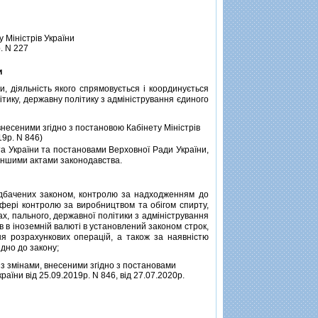
 Мiнiстрiв України
. N 227
и
дiяльнiсть якого спрямовується i координується
iтику, державну полiтику з адмiнiстрування єдиного
 внесеними згiдно з постановою Кабiнету Мiнiстрiв
19р. N 846)
а України та постановами Верховної Ради України,
, iншими актами законодавства.
дбачених законом, контролю за надходженням до
 сферi контролю за виробництвом та обiгом спирту,
х, пального, державної полiтики з адмiнiстрування
в в iноземнiй валютi в установлений законом строк,
ня розрахункових операцiй, а також за наявнiстю
iдно до закону;
 iз змiнами, внесеними згiдно з постановами
країни вiд 25.09.2019р. N 846, вiд 27.07.2020р.