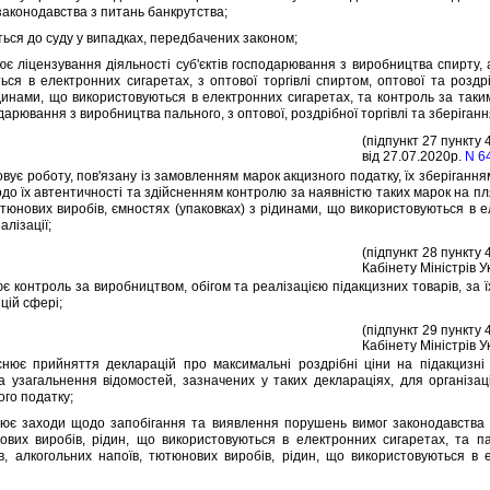
законодавства з питань банкрутства;
ся до суду у випадках, передбачених законом;
лiцензування дiяльностi суб'єктiв господарювання з виробництва спирту, а
ься в електронних сигаретах, з оптової торгiвлi спиртом, оптової та розд
динами, що використовуються в електронних сигаретах, та контроль за таки
одарювання з виробництва пального, з оптової, роздрiбної торгiвлi та зберiган
(пiдпункт 27 пункту 
вiд 27.07.2020р.
N 6
ує роботу, пов'язану iз замовленням марок акцизного податку, їх зберiганн
до їх автентичностi та здiйсненням контролю за наявнiстю таких марок на пл
ютюнових виробiв, ємностях (упаковках) з рiдинами, що використовуються в е
алiзацiї;
(пiдпункт 28 пункту 
Кабiнету Мiнiстрiв У
контроль за виробництвом, обiгом та реалiзацiєю пiдакцизних товарiв, за ї
цiй сферi;
(пiдпункт 29 пункту 
Кабiнету Мiнiстрiв У
 прийняття декларацiй про максимальнi роздрiбнi цiни на пiдакцизнi т
а узагальнення вiдомостей, зазначених у таких декларацiях, для органiза
ого податку;
 заходи щодо запобiгання та виявлення порушень вимог законодавства у 
ових виробiв, рiдин, що використовуються в електронних сигаретах, та п
в, алкогольних напоїв, тютюнових виробiв, рiдин, що використовуються в 