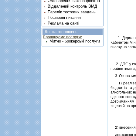
Обговорення законопроектів
Віддалений контроль ВМД
Перелік тестових завдань
Поширені питання
Реклама на сайті
Дошка оголошень
Пропонуємо послуги:
1. Державна п
Митно - брокерські послуги
Кабiнетом Мiнi
внеску на зага
2. ДПС у сво
прийнятими вi
3. Основними
1) реалiзацi
бюджетiв та д
алкогольних н
єдиного внеску
дотриманням п
лiцензiй на пр
2) внесення н
державної по