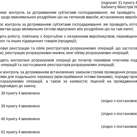
(пiдпункт 31 пункту 
Кабiнету Мiнiстрiв У
 контроль за дотриманням суб'єктами господарювання, якi провадять р
 щодо максимальних роздрiбних цiн на тютюновi вироби, встановлених виробн
контроль за дотриманням суб'єктами господарювання, якi провадять оптов
вства щодо мiнiмальних оптово-вiдпускних або роздрiбних цiн на такi напої;
 роботу, пов'язану з боротьбою з незаконним виробництвом, перемiщенням
ого та iнших пiдакцизних товарiв (продукцiї);
ує реєстрацiю та облiк реєстраторiв розрахункових операцiй, що застосов
и), реєстрацiю розрахункових книжок, книг облiку розрахункових операцiй;
ь контрольнi розрахунковi операцiї до початку перевiрки платника по
 операцiй та застосування реєстраторiв розрахункових операцiй;
контроль за дотриманням встановлених законом строкiв проведення розраху
iвки для подальшого переказу (крiм приймання готiвки банками), порядку пров
озрахункових операцiй, а також за наявнiстю лiцензiй на провадження 
iдповiдно до закону;
38 пункту 4 виключено
(згiдно з постановою
39 пункту 4 виключено
(згiдно з постановою
40 пункту 4 виключено
(згiдно з постановою
41 пункту 4 виключено