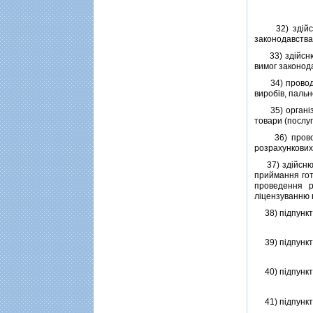
32) здiйснює
законодавства
33) здiйснює 
вимог законода
34) проводить
виробiв, пальн
35) органiзов
товари (послуг
36) проводит
розрахункових
37) здiйснює 
приймання гот
проведення р
лiцензуванню в
38) пiдпункт 
39) пiдпункт 
40) пiдпункт 
41) пiдпункт 