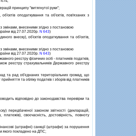
iсть;
рацiй принципу "витягнутої руки";
б'єктiв оподаткування та об'єктiв, пов'язаних з
 iз змiнами, внесеними згiдно з постановою
країни вiд 27.07.2020р.
N 643
)
ного внеску), об'єктiв оподаткування та об'єктiв,
 iз змiнами, внесеними згiдно з постановою
країни вiд 27.07.2020р.
N 643
)
ного реєстру фiзичних осiб - платникiв податкiв,
акож реєстру страхувальникiв Державного реєстру
ад та рад об'єднаних територiальних громад, що
рийняття та облiку податкiв i зборiв вiд платникiв
роводить вiдповiдно до законодавства перевiрки та
) передбаченої законом звiтностi (декларацiй,
 платежiв), своєчаснiсть, достовiрнiсть, повноту
iнансовi (штрафнi) санкцiї (штрафи) за порушення
м якого покладено на ДПС;