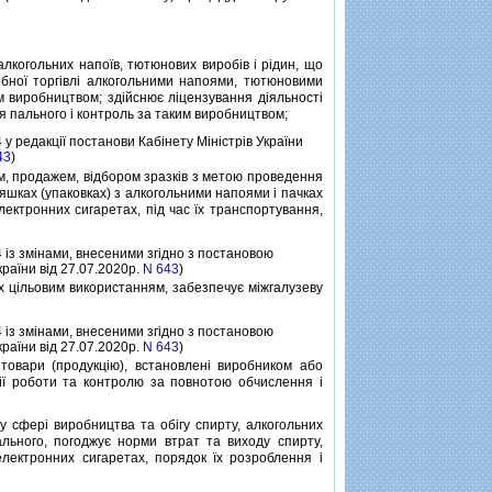
лкогольних напоїв, тютюнових виробiв i рiдин, що
рiбної торгiвлi алкогольними напоями, тютюновими
м виробництвом; здiйснює лiцензування дiяльностi
ня пального i контроль за таким виробництвом;
4 у редакцiї постанови Кабiнету Мiнiстрiв України
43
)
ям, продажем, вiдбором зразкiв з метою проведення
яшках (упаковках) з алкогольними напоями i пачках
лектронних сигаретах, пiд час їх транспортування,
4 iз змiнами, внесеними згiдно з постановою
країни вiд 27.07.2020р.
N 643
)
х цiльовим використанням, забезпечує мiжгалузеву
4 iз змiнами, внесеними згiдно з постановою
країни вiд 27.07.2020р.
N 643
)
овари (продукцiю), встановленi виробником або
цiї роботи та контролю за повнотою обчислення i
сферi виробництва та обiгу спирту, алкогольних
ального, погоджує норми втрат та виходу спирту,
електронних сигаретах, порядок їх розроблення i