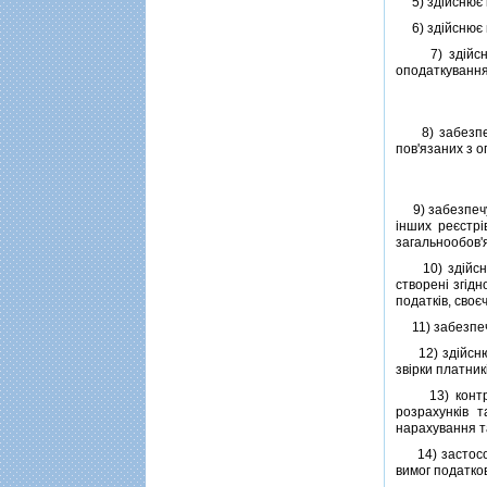
5) здiйснює к
6) здiйснює п
7) здiйснює р
оподаткування
8) забезпечує
пов'язаних з 
9) забезпечує
iнших реєстрi
загальнообов'
10) здiйснює
створенi згiдн
податкiв, сво
11) забезпечу
12) здiйснює 
звiрки платник
13) контролю
розрахункiв т
нарахування та
14) застосову
вимог податко