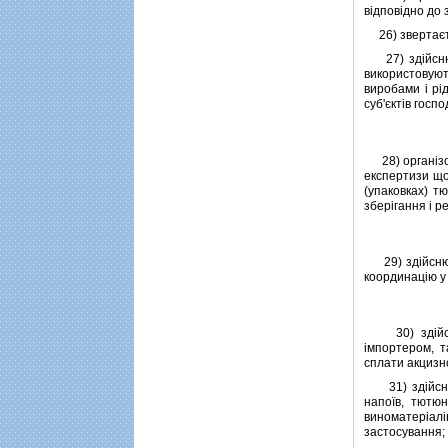
вiдповiдно до 
26) звертаєть
27) здiйснює 
використовуют
виробами i рi
суб'єктiв госп
28) органiзов
експертизи що
(упаковках) т
зберiгання i ре
29) здiйснює 
координацiю у 
30) здiйснює
iмпортером, т
сплати акцизн
31) здiйснює
напоїв, тютюн
виноматерiалi
застосування;