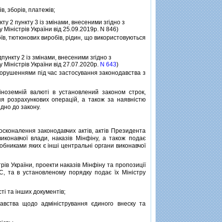
, зборiв, платежiв;
кту 2 пункту 3 iз змiнами, внесеними згiдно з
 Мiнiстрiв України вiд 25.09.2019р. N 846)
їв, тютюнових виробiв, рiдин, що використовуються
пункту 2 iз змiнами, внесеними згiдно з
 Мiнiстрiв України вiд 27.07.2020р.
N 643
)
порушеннями пiд час застосування законодавства з
оземнiй валютi в установлений законом строк,
ня розрахункових операцiй, а також за наявнiстю
дно до закону.
сконалення законодавчих актiв, актiв Президента
виконавчої влади, наказiв Мiнфiну, а також подає
обниками яких є iншi центральнi органи виконавчої
iв України, проекти наказiв Мiнфiну та пропозицiї
, та в установленому порядку подає їх Мiнiстру
i та iнших документiв;
вства щодо адмiнiстрування єдиного внеску та