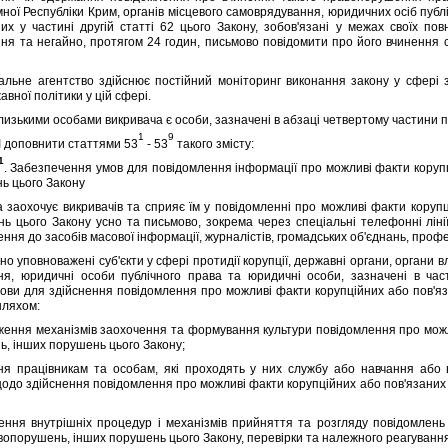
ної Республiки Крим, органiв мiсцевого самоврядування, юридичних осiб публi
них у частинi другiй статтi 62 цього Закону, зобов'язанi у межах своїх п
я та негайно, протягом 24 годин, письмово повiдомити про його вчинення с
не агентство здiйснює постiйний монiторинг виконання закону у сферi за
вної полiтики у цiй сферi.
зькими особами викривача є особи, зазначенi в абзацi четвертому частини пе
1
9
I доповнити статтями 53
- 53
такого змiсту:
1
. Забезпечення умов для повiдомлення iнформацiї про можливi факти коруп
ь цього Закону
охочує викривачiв та сприяє їм у повiдомленнi про можливi факти корупц
ь цього Закону усно та письмово, зокрема через спецiальнi телефоннi лiнiї,
ня до засобiв масової iнформацiї, журналiстiв, громадських об'єднань, профе
 уповноваженi суб'єкти у сферi протидiї корупцiї, державнi органи, органи в
я, юридичнi особи публiчного права та юридичнi особи, зазначенi в част
ови для здiйснення повiдомлення про можливi факти корупцiйних або пов'я
шляхом:
ня механiзмiв заохочення та формування культури повiдомлення про можли
, iнших порушень цього Закону;
рацiвникам та особам, якi проходять у них службу або навчання або в
щодо здiйснення повiдомлення про можливi факти корупцiйних або пов'язаних
я внутрiшнiх процедур i механiзмiв прийняття та розгляду повiдомлень 
вопорушень, iнших порушень цього Закону, перевiрки та належного реагування