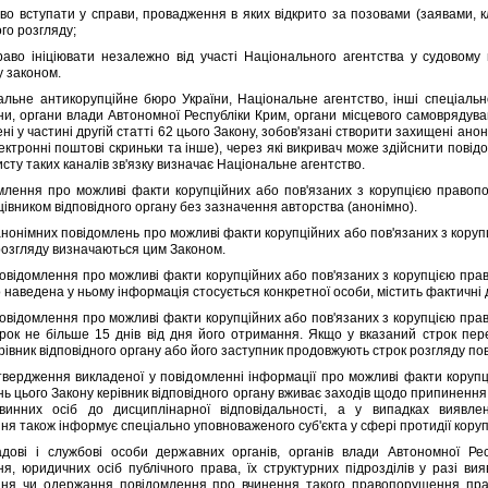
вступати у справи, провадження в яких вiдкрито за позовами (заявами, кл
ого розгляду;
 iнiцiювати незалежно вiд участi Нацiонального агентства у судовому п
 законом.
е антикорупцiйне бюро України, Нацiональне агентство, iншi спецiально у
ни, органи влади Автономної Республiки Крим, органи мiсцевого самоврядува
нi у частинi другiй статтi 62 цього Закону, зобов'язанi створити захищенi анон
електроннi поштовi скриньки та iнше), через якi викривач може здiйснити повi
сту таких каналiв зв'язку визначає Нацiональне агентство.
ння про можливi факти корупцiйних або пов'язаних з корупцiєю правопо
цiвником вiдповiдного органу без зазначення авторства (анонiмно).
нiмних повiдомлень про можливi факти корупцiйних або пов'язаних з коруп
 розгляду визначаються цим Законом.
домлення про можливi факти корупцiйних або пов'язаних з корупцiєю прав
 наведена у ньому iнформацiя стосується конкретної особи, мiстить фактичнi д
домлення про можливi факти корупцiйних або пов'язаних з корупцiєю прав
трок не бiльше 15 днiв вiд дня його отримання. Якщо у вказаний строк пер
iвник вiдповiдного органу або його заступник продовжують строк розгляду пов
рдження викладеної у повiдомленнi iнформацiї про можливi факти корупцi
ь цього Закону керiвник вiдповiдного органу вживає заходiв щодо припинення
винних осiб до дисциплiнарної вiдповiдальностi, а у випадках виявле
я також iнформує спецiально уповноваженого суб'єкта у сферi протидiї корупц
i службовi особи державних органiв, органiв влади Автономної Респу
я, юридичних осiб публiчного права, їх структурних пiдроздiлiв у разi ви
ня чи одержання повiдомлення про вчинення такого правопорушення працi