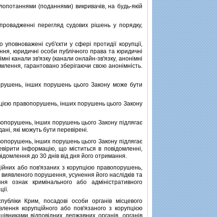
опотаннями (поданнями) викривачiв, на будь-якiй
ровадженнi перегляд судових рiшень у порядку,
повноваженi суб'єкти у сферi протидiї корупцiї,
ння, юридичнi особи публiчного права та юридичнi
iмнi канали зв'язку (канали онлайн-зв'язку, анонiмнi
домлення, гарантовано зберiгаючи свою анонiмнiсть.
рушень, iнших порушень цього Закону може бути
цiєю правопорушень, iнших порушень цього Закону
опорушень, iнших порушень цього Закону пiдлягає
анi, якi можуть бути перевiренi.
опорушень, iнших порушень цього Закону пiдлягає
евiрити iнформацiю, що мiститься в повiдомленнi,
iдомлення до 30 днiв вiд дня його отримання.
йних або пов'язаних з корупцiєю правопорушень,
 виявленого порушення, усунення його наслiдкiв та
ння ознак кримiнального або адмiнiстративного
iї.
блiки Крим, посадовi особи органiв мiсцевого
явлення корупцiйного або пов'язаного з корупцiєю
вниками вiдповiдних державних органiв, органiв