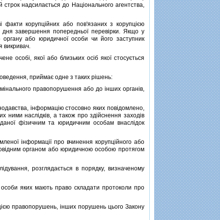
 строк надсилається до Нацiонального агентства,
факти корупцiйних або пов'язаних з корупцiєю
з дня завершення попередньої перевiрки. Якщо у
о органу або юридичної особи чи його заступник
я викривач.
е особi, якої або близьких осiб якої стосується
оведення, приймає одне з таких рiшень:
мiнального правопорушення або до iнших органiв,
нодавства, iнформацiю стосовно яких повiдомлено,
 ними наслiдкiв, а також про здiйснення заходiв
авданої фiзичним та юридичним особам внаслiдок
леної iнформацiї про вчинення корупцiйного або
дповiдним органом або юридичною особою протягом
ування, розглядається в порядку, визначеному
особи яких мають право складати протоколи про
iєю правопорушень, iнших порушень цього Закону