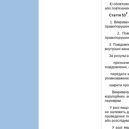
4) обов'язков
або пов'язани
2
Стаття 53
1. Викривач с
правопорушень,
2. Повiдомл
правопорушенн
3. Повiдомлен
внутрiшнi кана
За результата
призначити п
повiдомленнi, 
передати мате
уповноважених
закрити прова
Викривачу на
корупцiйних 
перевiрки.
У разi якщо о
не належить д
проведення по
або розслiдува
У разi якщо о