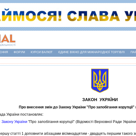
ЕННЯ
ФОРУМ
КУРСИ ВАЛЮТ
ЄДИНЕ ВІКНО ДЛЯ МІЖНАРОДНОЇ ТОРГІВЛІ
ПА
ЗАКОН УКРАЇНИ
Про внесення змiн до Закону України "Про запобiгання корупцiї"
а України постановляє:
о
Закону України
"Про запобiгання корупцiї" (Вiдомостi Верховної Ради України, 
ршу статтi 1 доповнити абзацами вiсiмнадцятим - двадцять першим такого зм