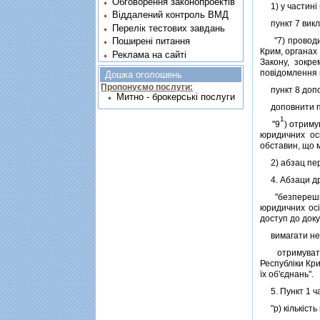
Обговорення законопроектів
1) у частинi 
Віддалений контроль ВМД
пункт 7 виклас
Перелік тестових завдань
"7) проводити
Поширені питання
Крим, органах
Реклама на сайті
Закону, зокре
повiдомлення 
Дошка оголошень
Пропонуємо послуги:
пункт 8 допов
Митно - брокерські послуги
доповнити п
1
"9
) отриму
юридичних осi
обставин, що 
2) абзац перши
4. Абзаци друг
"безперешкодн
юридичних осi
доступ до доку
вимагати необ
отримувати в 
Республiки Кри
їх об'єднань".
5. Пункт 1 част
"р) кiлькiсть 