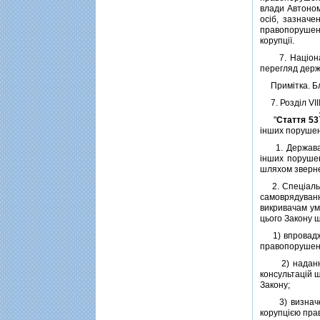
влади Автоном
осiб, зазначе
правопорушенн
корупцiї.
7. Нацiональ
перегляд держа
Примiтка. Бли
7. Роздiл VII
"
Стаття 53
iнших порушен
1. Держава за
iнших порушен
шляхом звернен
2. Спецiально
самоврядуванн
викривачам ум
цього Закону 
1) впроваджен
правопорушень
2) надання п
консультацiй 
Закону;
3) визначенн
корупцiєю пра