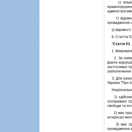
с) кiлькiсть
правопорушен
адмiнiстратив
т) вiдомостi
провадження щ
у) вiдомостi п
6. Статтю 53 
"
Стаття 53
.
1. Викривачi,
2. За наявнос
факти корупцi
застосованi пр
забезпечення б
3. Для захист
України "Про 
Нацiональне а
1) здiйснює п
оспорюванi п
свободи та iн
2) має право 
iнтересах яко
3) має право
провадження в