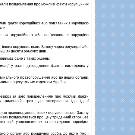
налiв повiдомлення про можливi факти корупцiйних
ивi факти корупцiйних або пов'язаних з корупцiєю
али.
я корупцiйного або пов'язаного з корупцiєю
 iнших порушень цього Закону через регулярнi або
льш як десяти робочих днiв.
приймає одне з таких рiшень:
цiї у разi пiдтвердження фактiв, викладених у
мiнального правопорушення або до iнших органiв,
ьним процесуальним кодексом України;
вiрки за його повiдомленням про можливi факти
у триденний строк з дня завершення вiдповiдної
цiєю правопорушень, iнших порушень цього Закону
кривач повiдомляється про це у триденний строк без
них осiб, уповноважених на проведення перевiрки
ого органу або юридичної особи, до якого (якої)