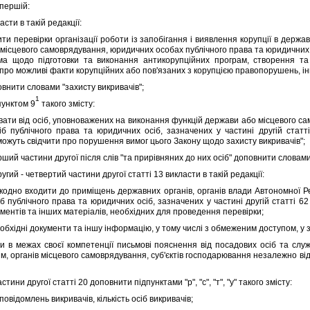
першiй:
ти в такiй редакцiї:
 перевiрки органiзацiї роботи iз запобiгання i виявлення корупцiї в держа
 мiсцевого самоврядування, юридичних особах публiчного права та юридичних о
ма щодо пiдготовки та виконання антикорупцiйних програм, створення та 
про можливi факти корупцiйних або пов'язаних з корупцiєю правопорушень, iнш
нити словами "захисту викривачiв";
1
унктом 9
такого змiсту:
вати вiд осiб, уповноважених на виконання функцiй держави або мiсцевого сам
б публiчного права та юридичних осiб, зазначених у частинi другiй статт
можуть свiдчити про порушення вимог цього Закону щодо захисту викривачiв";
й частини другої пiсля слiв "та прирiвняних до них осiб" доповнити словами 
ий - четвертий частини другої статтi 13 викласти в такiй редакцiї:
о входити до примiщень державних органiв, органiв влади Автономної Рес
б публiчного права та юридичних осiб, зазначених у частинi другiй статтi 6
ментiв та iнших матерiалiв, необхiдних для проведення перевiрки;
хiднi документи та iншу iнформацiю, у тому числi з обмеженим доступом, у зв
межах своєї компетенцiї письмовi пояснення вiд посадових осiб та служб
м, органiв мiсцевого самоврядування, суб'єктiв господарювання незалежно вiд
ини другої статтi 20 доповнити пiдпунктами "р", "с", "т", "у" такого змiсту:
повiдомлень викривачiв, кiлькiсть осiб викривачiв;