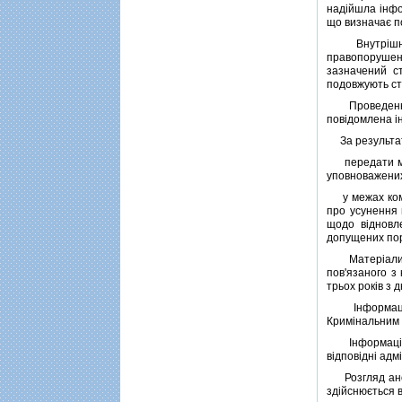
надiйшла iнфо
що визначає п
Внутрiшня (с
правопорушен
зазначений с
подовжують ст
Проведення вн
повiдомлена i
За результата
передати мате
уповноважених
у межах компе
про усунення 
щодо вiдновл
допущених по
Матерiали поп
пов'язаного з
трьох рокiв з 
Iнформацiя п
Кримiнальним 
Iнформацiя п
вiдповiднi ад
Розгляд анонi
здiйснюється 