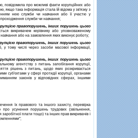
ою, повiдомила про можливi факти корупцiйних або
, якщо така iнформацiя стала їй вiдома у зв'язку з
женням нею служби чи навчання або її участю у
, проходження служби чи навчання;
корупцiєю правопорушень, iнших порушень цього
ється викривачем керiвнику або уповноваженому
и навчання або на замовлення яких виконує роботу;
корупцiєю правопорушень, iнших порушень цього
 у тому числi через засоби масової iнформацiї,
корупцiєю правопорушень, iнших порушень цього
ьному агентству з питань запобiгання корупцiї,
няття рiшень з питань, щодо яких розкривається
ми суб'єктами у сферi протидiї корупцiї, органами
риманням законiв у вiдповiдних сферах, iншими
ення їх правового та iншого захисту, перевiрка
ю про усунення порушень трудових (звiльнення,
 заробiтної плати тощо) та iнших прав викривачiв i
iдомленнями";