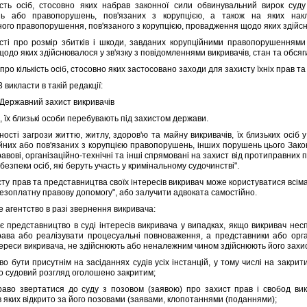
 осiб, стосовно яких набрав законної сили обвинувальний вирок суду
ь або правопорушень, пов'язаних з корупцiєю, а також на яких накл
ного правопорушення, пов'язаного з корупцiєю, провадження щодо яких здiйсн
 про розмiр збиткiв i шкоди, завданих корупцiйними правопорушеннями 
одо яких здiйснювалося у зв'язку з повiдомленнями викривачiв, стан та обсяги
ро кiлькiсть осiб, стосовно яких застосовано заходи для захисту їхнiх прав та 
викласти в такiй редакцiї:
 Державний захист викривачiв
 їх близькi особи перебувають пiд захистом держави.
тi загрози життю, житлу, здоров'ю та майну викривачiв, їх близьких осiб у
йних або пов'язаних з корупцiєю правопорушень, iнших порушень цього Зак
авовi, органiзацiйно-технiчнi та iншi спрямованi на захист вiд протиправних
езпеки осiб, якi беруть участь у кримiнальному судочинствi".
у прав та представництва своїх iнтересiв викривач може користуватися всiм
безоплатну правову допомогу", або залучити адвоката самостiйно.
гентство в разi звернення викривача:
редставництво в судi iнтересiв викривача у випадках, якщо викривач нес
рава або реалiзувати процесуальнi повноваження, а представники або орг
тереси викривача, не здiйснюють або неналежним чином здiйснюють його захи
бути присутнiм на засiданнях судiв усiх iнстанцiй, у тому числi на закрити
го судовий розгляд оголошено закритим;
 звертатися до суду з позовом (заявою) про захист прав i свобод викри
 яких вiдкрито за його позовами (заявами, клопотаннями (поданнями);