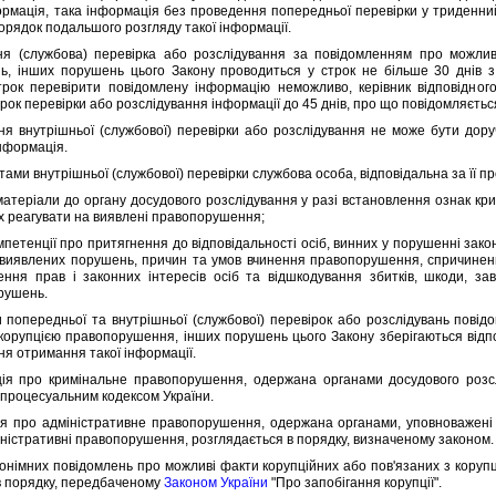
рмацiя, така iнформацiя без проведення попередньої перевiрки у триденний
орядок подальшого розгляду такої iнформацiї.
лужбова) перевiрка або розслiдування за повiдомленням про можливi 
ь, iнших порушень цього Закону проводиться у строк не бiльше 30 днiв 
трок перевiрити повiдомлену iнформацiю неможливо, керiвник вiдповiдног
рок перевiрки або розслiдування iнформацiї до 45 днiв, про що повiдомляєтьс
утрiшньої (службової) перевiрки або розслiдування не може бути доручен
нформацiя.
ми внутрiшньої (службової) перевiрки службова особа, вiдповiдальна за її пр
рiали до органу досудового розслiдування у разi встановлення ознак кри
 реагувати на виявленi правопорушення;
тенцiї про притягнення до вiдповiдальностi осiб, винних у порушеннi зако
виявлених порушень, причин та умов вчинення правопорушення, спричинених
ення прав i законних iнтересiв осiб та вiдшкодування збиткiв, шкоди, з
рушень.
ередньої та внутрiшньої (службової) перевiрок або розслiдувань повiдом
 корупцiєю правопорушення, iнших порушень цього Закону зберiгаються вi
дня отримання такої iнформацiї.
ро кримiнальне правопорушення, одержана органами досудового розслiд
процесуальним кодексом України.
ро адмiнiстративне правопорушення, одержана органами, уповноваженi 
мiнiстративнi правопорушення, розглядається в порядку, визначеному законом.
мних повiдомлень про можливi факти корупцiйних або пов'язаних з корупц
в порядку, передбаченому
Законом України
"Про запобiгання корупцiї".