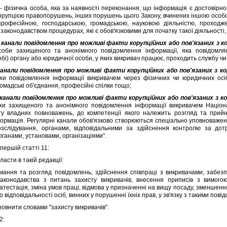
- фiзична особа, яка за наявностi переконання, що iнформацiя є достовiрн
корупцiєю правопорушень, iнших порушень цього Закону, вчинених iншою особою
 професiйною, господарською, громадською, науковою дiяльнiстю, проход
законодавством процедурах, якi є обов'язковими для початку такої дiяльностi
 канали повiдомлення про можливi факти корупцiйних або пов'язаних з 
оби захищеного та анонiмного повiдомлення iнформацiї, яка повiдомля
обi) органу або юридичної особи, у яких викривач працює, проходить службу ч
канали повiдомлення про можливi факти корупцiйних або пов'язаних з 
и повiдомлення iнформацiї викривачем через фiзичних чи юридичних осiб,
ромадськi об'єднання, професiйнi спiлки тощо;
 канали повiдомлення про можливi факти корупцiйних або пов'язаних з 
и захищеного та анонiмного повiдомлення iнформацiї викривачем Нацiонал
кту владних повноважень, до компетенцiї якого належить розгляд та прий
формацiя. Регулярнi канали обов'язково створюються спецiально уповноважени
озслiдування, органами, вiдповiдальними за здiйснення контролю за дот
ганами, установами, органiзацiями".
першiй статтi 11:
асти в такiй редакцiї:
я та розгляд повiдомлень, здiйснення спiвпрацi з викривачами, забезпеч
аконодавства з питань захисту викривачiв, внесення приписiв з вимого
тестацiя, змiна умов працi, вiдмова у призначеннi на вищу посаду, зменшення
 вiдповiдальностi осiб, винних у порушеннi їхнiх прав, у зв'язку з такими пов
внити словами "захисту викривачiв".
2: