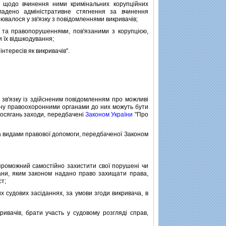
 щодо вчинення ними кримiнальних корупцiйних
адено адмiнiстративне стягнення за вчинення
ювалося у зв'язку з повiдомленнями викривачiв;
та правопорушеннями, пов'язаними з корупцiєю,
 їх вiдшкодування;
iнтересiв як викривачiв".
 зв'язку iз здiйсненим повiдомленням про можливi
ону правоохоронними органами до них можуть бути
 посягань заходи, передбаченi
Законом України
"Про
а видами правової допомоги, передбаченої Законом
проможний самостiйно захистити свої порушенi чи
ани, яким законом надано право захищати права,
ст;
х судових засiданнях, за умови згоди викривача, в
вачiв, брати участь у судовому розглядi справ,