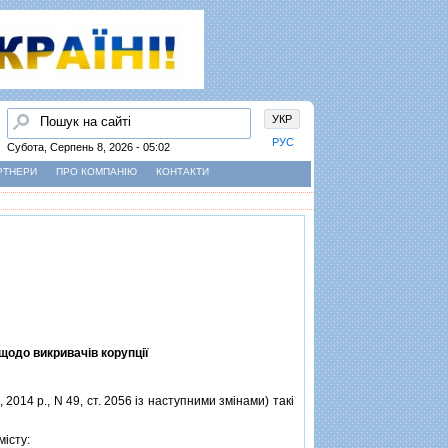
Пошук
УКР
РУС
Субота, Серпень 8, 2026 - 05:02
РТНЕРИ
ПРО КОМПАНІЮ
КОНТАКТИ
 щодо викривачiв корупцiї
2014 р., N 49, ст. 2056 iз наступними змiнами) такi
iсту: