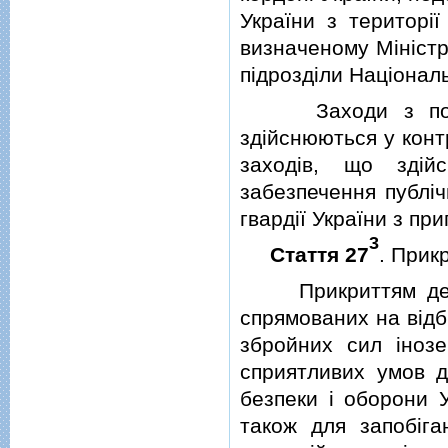
України з територi
визначеному Мiнiстр
пiдроздiли Нацiональ
Заходи з посиле
здiйснюються у кон
заходiв, що здiй
забезпечення публiч
гвардiї України з п
3
Стаття 27
. Прик
Прикриттям держав
спрямованих на вiдб
збройних сил iноз
сприятливих умов д
безпеки i оборони У
також для запобiг