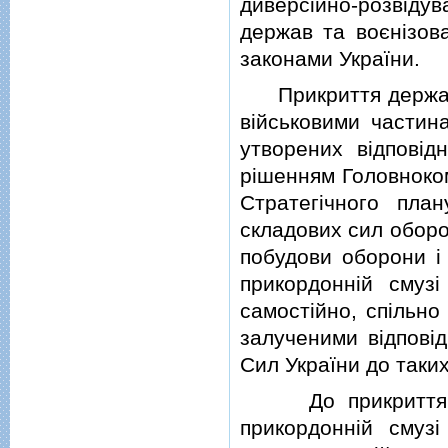
диверсiйно-розвiд
держав та воєнiзов
законами України.
Прикриття державно
вiйськовими частин
утворених вiдповiд
рiшенням Головноком
Стратегiчного пла
складових сил оборон
побудови оборони i
прикордоннiй смуз
самостiйно, спiльно
залученими вiдповi
Сил України до таких
До прикриття дер
прикордоннiй смуз