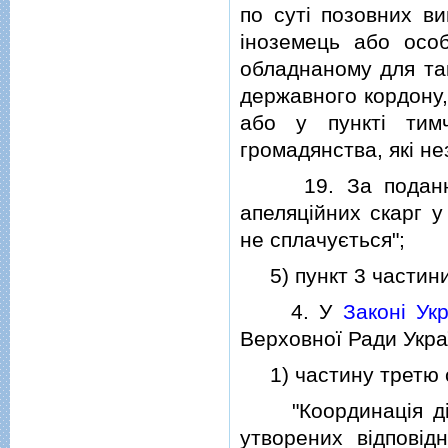
по сутi позовних в
iноземець або осо
обладнаному для так
державного кордону,
або у пунктi тим
громадянства, якi не
19. За подання д
апеляцiйних скарг у
не сплачується";
5) пункт 3 частини
4. У
Законi Ук
Верховної Ради Украї
1) частину третю ста
"Координацiя дiял
утворених вiдповiд