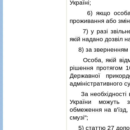
Українi;
6) якщо особа по
проживання або змiн
7) у разi звiльненн
якiй надано дозвiл н
8) за зверненням ос
Особа, якiй вiдмо
рiшення протягом 1
Державної прикор
адмiнiстративного с
За необхiдностi вi
України можуть з
обмеження на в'їзд,
смузi";
5) статтю 27 допов