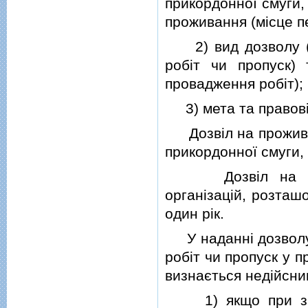
прикордонної смуги, 
проживання (мiсце пе
2) вид дозволу (на
робiт чи пропуск) 
провадження робiт);
3) мета та правовi 
Дозвiл на проживан
прикордонної смуги,
Дозвiл на перебу
органiзацiй, розташ
один рiк.
У наданнi дозволу 
робiт чи пропуск у 
визнається недiйсни
1) якщо при звер