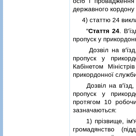
осiб i провадження
державного кордону 
4) статтю 24 виклас
"
Стаття 24
. В'ї
пропуск у прикордон
Дозвiл на в'їзд, 
пропуск у прикор
Кабiнетом Мiнiстрi
прикордонної служби
Дозвiл на в'їзд, п
пропуск у прикорд
протягом 10 робоч
зазначаються:
1) прiзвище, iм'я т
громадянство (пi