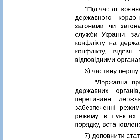
"Пiд час дiї воєнно
державного кордо
загонами чи загон
служби України, зал
конфлiкту на держа
конфлiкту, вiдсiчi
вiдповiдними органа
6) частину першу с
"Державна прикор
державних органi
перетинаннi держ
забезпеченнi режим
режиму в пунктах 
порядку, встановлено
7) доповнити стат