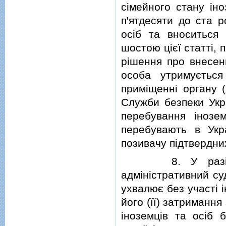
сiмейного стану iн
п'ятдесяти до ста р
осiб та вноситься
шостою цiєї статтi, 
рiшення про внесен
особа утримуєтьс
примiщеннi органу (
Служби безпеки Укра
перебування iнозе
перебувають в Укр
позивачу пiдтвердни
8. У разi невн
адмiнiстративний су
ухвалює без участi 
його (її) затриманн
iноземцiв та осiб 