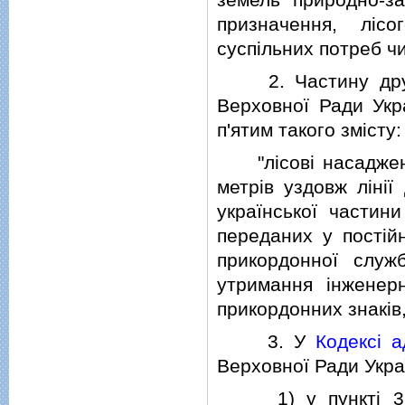
призначення, лiсо
суспiльних потреб чи
2. Частину другу 
Верховної Ради Укра
п'ятим такого змiсту:
"лiсовi насадженн
метрiв уздовж лiнiї
української частин
переданих у постiй
прикордонної служ
утримання iнженерн
прикордонних знакiв,
3. У
Кодексi а
Верховної Ради Україн
1) у пунктi 3 ч