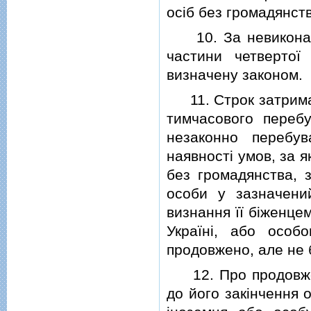
осiб без громадянств
10. За невиконання
частини четвертої 
визначену законом.
11. Строк затриманн
тимчасового перебу
незаконно перебув
наявностi умов, за 
без громадянства, 
особи у зазначени
визнання її бiженце
Українi, або особ
продовжено, але не б
12. Про продовженн
до його закiнчення 