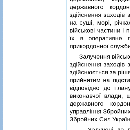
державного кордо
здiйснення заходiв 
на сушi, морi, рiчк
вiйськовi частини i
їх в оперативне п
прикордонної служби
Залучення вiйськови
здiйснення заходiв 
здiйснюється за рiш
прийнятим на пiдста
вiдповiдно до план
виконавчої влади, 
державного кордо
управлiння Збройни
Збройних Сил Україн
Залученi до поси