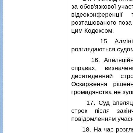
за обов'язкової учас
вiдеоконференцi
розташованого поза 
цим Кодексом.
15. Адмiнiстрат
розглядаються судом
16. Апеляцiйнi с
справах, визнач
десятиденний стр
Оскарження рiшен
громадянства не зуп
17. Суд апеляцiйн
строк пiсля закi
повiдомленням учасн
18. На час розгляд