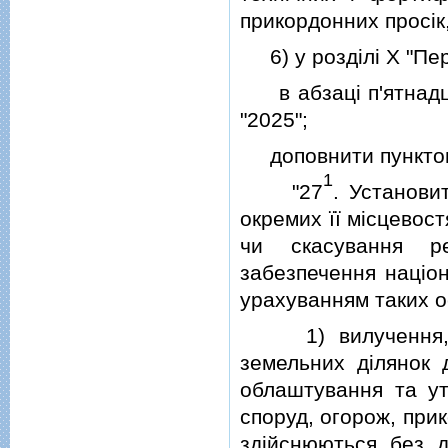
прикордонних просiк,
6) у роздiлi X "Пер
в абзацi п'ятнадця
"2025";
доповнити пункто
1
"27
. Установи
окремих її мiсцевос
чи скасування р
забезпечення нацiон
урахуванням таких о
1) вилучення, вс
земельних дiлянок 
облаштування та ут
споруд, огорож, прик
здiйснюються без д