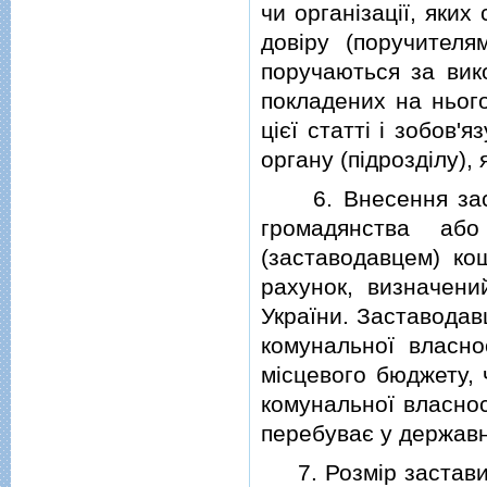
чи органiзацiї, яки
довiру (поручителя
поручаються за вик
покладених на нього
цiєї статтi i зобов'
органу (пiдроздiлу),
6. Внесення заста
громадянства а
(заставодавцем) ко
рахунок, визначени
України. Заставода
комунальної власно
мiсцевого бюджету, 
комунальної власнос
перебуває у державн
7. Розмiр застави 