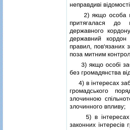
неправдивi вiдомостi
2) якщо особа про
притягалася до в
державного кордону
державний кордон
правил, пов'язаних 
поза митним контрол
3) якщо особi забо
без громадянства вiд
4) в iнтересах забе
громадського поря
злочинною спiльно
злочинного впливу;
5) в iнтересах за
законних iнтересiв 