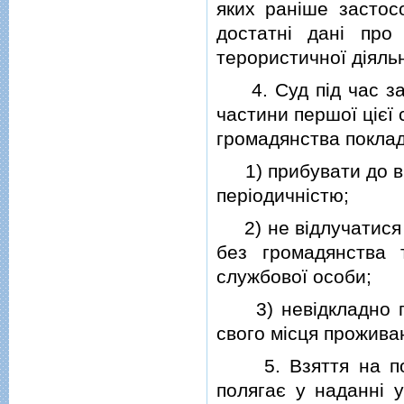
яких ранiше застос
достатнi данi про
терористичної дiяльн
4. Суд пiд час зас
частини першої цiєї 
громадянства покладе
1) прибувати до ви
перiодичнiстю;
2) не вiдлучатися з
без громадянства 
службової особи;
3) невiдкладно по
свого мiсця прожива
5. Взяття на пору
полягає у наданнi 