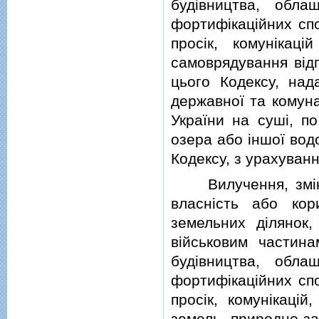
будiвництва, обла
фортифiкацiйних спо
просiк, комунiкац
самоврядування вiд
цього Кодексу, над
державної та комуна
України на сушi, по
озера або iншої вод
Кодексу, з урахуванн
Вилучення, змiна 
власнiсть або ко
земельних дiлянок,
вiйськовим частин
будiвництва, обла
фортифiкацiйних спо
просiк, комунiкацiй
земель природно-з