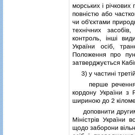
морських i рiчкових
повнiстю або частк
чи об'єктами природ
технiчних засобiв
контроль, iншi ви
України осiб, тра
Положення про пун
затверджується Кабiн
3) у частинi третiй 
перше речення до
кордону України з 
шириною до 2 кiломе
доповнити другим р
Мiнiстрiв України 
щодо заборони вiльн