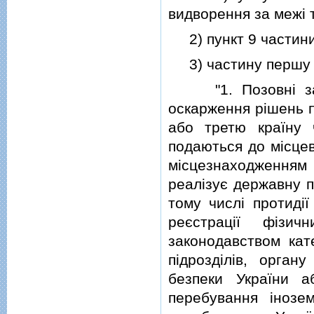
видворення за межi т
2) пункт 9 частини
3) частину перш
"1. Позовнi заяв
оскарження рiшень п
або третю країну 
подаються до мiсцев
мiсцезнаходження
реалiзує державну пол
тому числi протидiї
реєстрацiї фiзи
законодавством кате
пiдроздiлiв, орга
безпеки України а
перебування iнозе