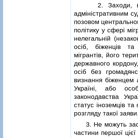
2. Заходи, визна
адмiнiстративним су
позовом центральног
полiтику у сферi мiгр
нелегальнiй (незако
осiб, бiженцiв та
мiгрантiв, його тер
державного кордону,
осiб без громадян
визнання бiженцем 
Українi, або ос
законодавства Укр
статус iноземцiв та
розгляду такої заяви
3. Не можуть засто
частини першої цiєї 