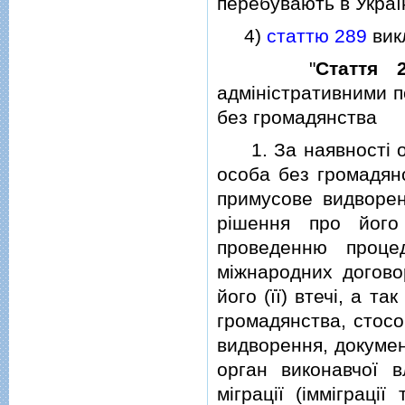
перебувають в Україн
4)
статтю 289
викл
"
Стаття 
адмiнiстративними п
без громадянства
1. За наявностi об
особа без громадянс
примусове видворен
рiшення про його
проведенню проце
мiжнародних догово
його (її) втечi, а т
громадянства, стосо
видворення, докумен
орган виконавчої 
мiграцiї (iммiграцiї