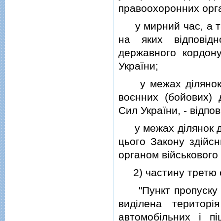
правоохоронних орга
у мирний час, а та
на яких вiдповiд
державного кордон
України;
у межах дiлянок д
воєнних (бойових) 
Сил України, - вiдп
у межах дiлянок дер
цього Закону здiйсн
органом вiйськового
2) частину третю ста
"Пункт пропуску че
видiлена територi
автомобiльних i п