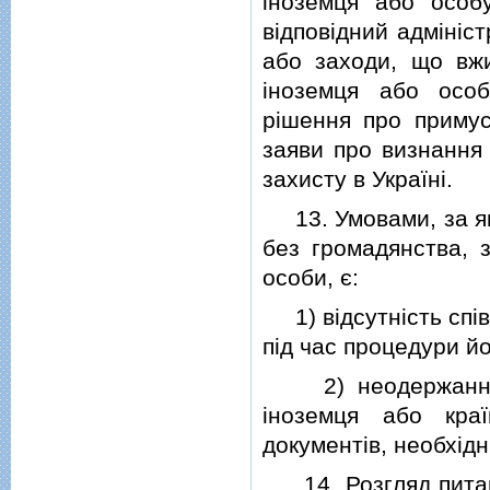
iноземця або особу
вiдповiдний адмiнiс
або заходи, що вжи
iноземця або особ
рiшення про примус
заяви про визнання
захисту в Українi.
13. Умовами, за як
без громадянства, 
особи, є:
1) вiдсутнiсть спiв
пiд час процедури йог
2) неодержання iн
iноземця або кра
документiв, необхiдн
14. Розгляд питань