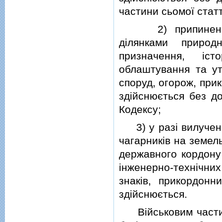
частини сьомої статт
2) припинення п
дiлянками природ
призначення, iст
облаштування та ут
споруд, огорож, прик
здiйснюється без до
Кодексу;
3) у разi вилучення
чагарникiв на земел
державного кордону
iнженерно-технiчних
знакiв, прикордонни
здiйснюється.
Вiйськовим частин