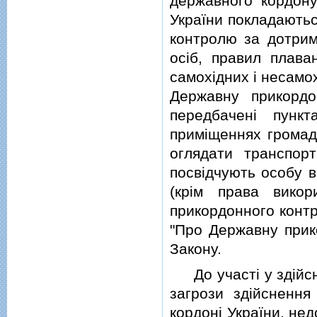
державного кордону
України покладаються
контролю за дотрим
осiб, правил плава
самохiдних i несамох
Державну прикордо
передбаченi пунк
примiщеннях громадя
оглядати транспор
посвiдчують особу во
(крiм права викор
прикордонного контр
"Про Державну прико
Закону.
До участi у здiйснен
загрози здiйсненн
кордонi України, не