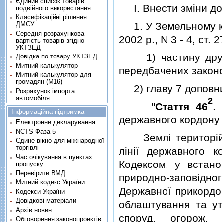
Єдиний список товарів
I. Внести змiни до 
подвійного використання
Класифікаційні рішення
1. У Земельному код
ДМСУ
Середня розрахункова
2002 р., N 3 - 4, ст. 2
вартість товарів згідно
УКТЗЕД
1) частину другу
Довідка по товару УКТЗЕД
Митний калькулятор
передбачених закон
Митний калькулятор для
громадян (М16)
2) главу 7 доповни
Розрахунок імпорта
автомобіля
2
"
Стаття 46
.
Інформаційна підтримка
державного кордону 
Електронне декларування
NCTS Фаза 5
Землi територiй т
Єдине вікно для міжнародної
торгівлі
лiнiї державного 
Час очікування в пунктах
Кодексом, у встано
пропуску
Перевірити ВМД
природно-заповiдн
Митний кодекс України
Державної прикордон
Кодекси України
Довідкові матеріали
облаштування та ут
Архів новин
споруд, огорож, 
Обговорення законопроектів