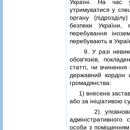
Українi. На час 
утримуватися у спе
органу (пiдроздiл
безпеки України, 
перебування iнозе
перебувають в Україн
9. У разi невикон
обов'язкiв, покладе
статтi, чи вчинення
державний кордон а
громадянства:
1) внесена застава 
або за iнiцiативою с
2) уповноважени
адмiнiстративного
особи з помiщенням 