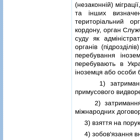
(незаконнiй) мiграцi
та iнших визначен
територiальний ор
кордону, орган Служ
суду як адмiнiстра
органiв (пiдроздiлi
перебування iнозе
перебувають в Укра
iноземця або особи б
1) затримання з 
примусового видворе
2) затримання з 
мiжнародних договор
3) взяття на поруки
4) зобов'язання вн