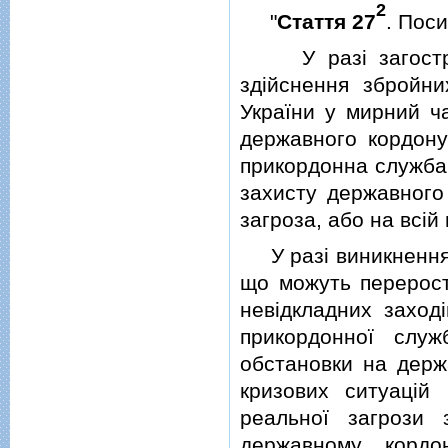
2
"
Стаття 27
. Пос
У разi загострен
здiйснення збройн
України у мирний ч
державного кордону
прикордонна служба 
захисту державного 
загроза, або на всiй
У разi виникнення с
що можуть перерости
невiдкладних заход
прикордонної служ
обстановки на держ
кризових ситуацiй в
реальної загрози 
державному кордо