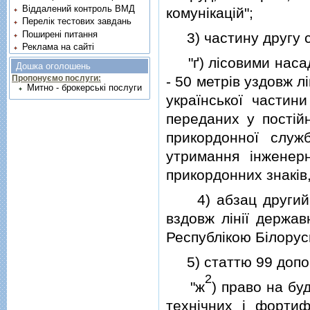
Віддалений контроль ВМД
комунiкацiй";
Перелік тестових завдань
Поширені питання
3) частину другу ста
Реклама на сайті
"ґ) лiсовими насад
Дошка оголошень
- 50 метрiв уздовж л
Пропонуємо послуги:
Митно - брокерські послуги
української частин
переданих у постiй
прикордонної служ
утримання iнженерн
прикордонних знакiв,
4) абзац другий ча
вздовж лiнiї держав
Республiкою Бiлорусь
5) статтю 99 допов
2
"ж
) право на бу
технiчних i фортиф