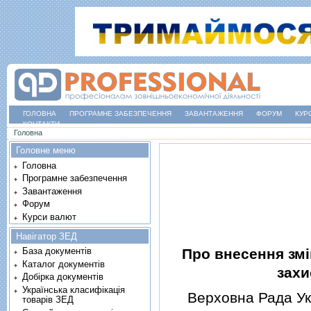
ГОЛОВНА
ПРОГРАМНЕ ЗАБЕЗПЕЧЕННЯ
ЗАВАНТАЖЕННЯ
ФОРУМ
КУР
КОНТАКТИ
Ви є тут
Головна
Головне меню
Головна
Програмне забезпечення
Завантаження
Форум
Курси валют
Навігатор ЗЕД
Про внесення змi
База документів
Каталог документів
захи
Добірка документів
Українська класифікація
Верховна Рада Укр
товарів ЗЕД