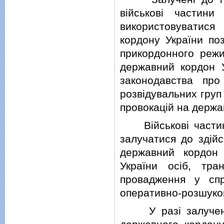
вiйськовi частин
використовуватис
кордону України по
прикордонного режи
державний кордон У
законодавства про
розвiдувальних груп
провокацiй на держа
Вiйськовi частини
залучатися до здiй
державний кордон 
України осiб, тра
провадження у спр
оперативно-розшуков
У разi залучення