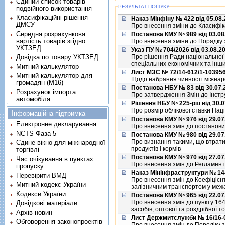
Єдиний список товарів
РЕЗУЛЬТАТ ПОШУКУ
подвійного використання
Класифікаційні рішення
Наказ Мінфіну № 422 від 05.08
ДМСУ
Про внесення змiни до Класифiка
Середня розрахункова
Постанова КМУ № 989 від 03.08
вартість товарів згідно
Про внесення змiни до Порядку 
УКТЗЕД
Указ ПУ № 704/2026 від 03.08.2
Довідка по товару УКТЗЕД
Про рiшення Ради нацiональної 
спецiальних економiчних та iнши
Митний калькулятор
Лист МЗС № 72/14-612/1-103956
Митний калькулятор для
Щодо набрання чинностi мiжна
громадян (М16)
Постанова НБУ № 83 від 30.07.
Розрахунок імпорта
Про затвердження Змiн до Iнстру
автомобіля
Рішення НБУ № 225-рш від 30.0
Про розмiр облiкової ставки Нац
Інформаційна підтримка
Постанова КМУ № 976 від 29.07
Електронне декларування
Про внесення змiн до постанови К
NCTS Фаза 5
Постанова КМУ № 980 від 29.07
Про визнання такими, що втратил
Єдине вікно для міжнародної
продуктiв i кормiв
торгівлі
Постанова КМУ № 970 від 27.07
Час очікування в пунктах
Про внесення змiн до Регламенту
пропуску
Наказ Мiнiнфраструктури № 144
Перевірити ВМД
Про внесення змiн до Коефiцiєн
Митний кодекс України
залiзничним транспортом у межах
Кодекси України
Постанова КМУ № 965 від 22.07
Про внесення змiн до пункту 164
Довідкові матеріали
засобiв, оптової та роздрiбної т
Архів новин
Лист Держмитслужби № 16/16-01
Обговорення законопроектів