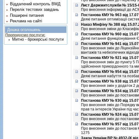
Про внесення змiн до Перелiку 
Віддалений контроль ВМД
Лист Держмитслужби № 15/15-01
Перелік тестових завдань
Про внесення iнформацiї до АС
Постанова КМУ № 963 від 17.07
Поширені питання
Деякi питання оптимiзацiї систе
Реклама на сайті
Наказ Мінфіну № 388 від 15.07
Про внесення змiни до Класифi
Дошка оголошень
Постанова КМУ № 960 від 15.07
Пропонуємо послуги:
Деякi питання функцiонування Є
Митно - брокерські послуги
Постанова КМУ № 941 від 15.07
Про внесення змiн до Лiцензiйн
вантажiв та небезпечних вiдход
Постанова КМУ № 921 від 15.07
Про внесення змiн до пункту 5 П
здiйснення прикордонного та мит
Постанова КМУ № 954 від 15.07
Деякi питання набуття та позбав
Постанова КМУ № 938 від 15.07
Про внесення змiн у додаток 2 до
Постанова КМУ № 934 від 15.07
Про внесення змiн до постанови 
Постанова КМУ № 930 від 15.07
Про внесення змiн до Порядку в
прав та iнтересiв України пiд ча
Постанова КМУ № 924 від 15.07
Про внесення змiн до постанови К
Постанова КМУ № 957 від 15.07
Про внесення змiн до постанов Ка
1275
Закон України ВР № 4932-IX від