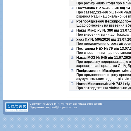
Про ратифiкацiю Угоди про вiльн
Постанова ВР № 4930-IX від 14
Про затвердження рiшення Ради 
рiшення Ради нацiональної безпе
Розпорядження Держпродспожи
Щодо обмежень на ввезення в Ук
Наказ Мінфіну № 380 від 13.07
Про внесення змiни до Порядку
Указ ПУ № 596/2026 від 13.07.2
Про продовження строку дiї воєн
Постанова НБУ № 79 від 13.07.
Про внесення змiн до постанови
Наказ МОЗ № 945 від 11.07.202
Про державну перереєстрацiю лiк
зареєстрованi органами США, Бри
Повідомлення Міжвідком. міжнар
Про продовження строку проведе
акумулювальних водонагрiвачiв 
Наказ Мінекономіки № 7421 від
Про затвердження мiнiмально доп
Copyright © 2026 НТФ «Інтес» Всі права збережено.
Підтримка: support@qdpro.com.ua