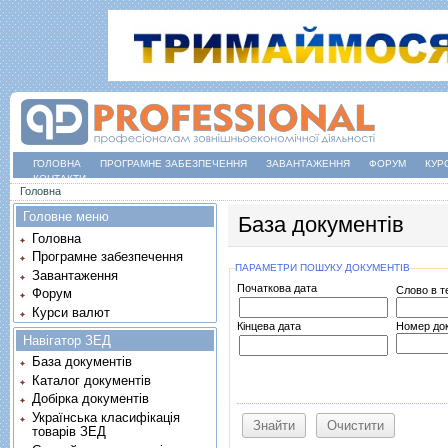
ГОЛОВНА
ПРОГРАМНЕ ЗАБЕЗПЕЧЕННЯ
ЗАВАНТАЖЕННЯ
ФОРУМ
КУР
КОНТАКТИ
Ви є тут
Головна
Головне меню
База документів
Головна
Програмне забезпечення
ПАРАМЕТРИ ПОШУКУ ДОКУМЕНТІВ
Завантаження
Початкова дата
Слово в т
Форум
Date
Курси валют
Кінцева дата
Номер до
Навігатор ЗЕД
Date
База документів
Каталог документів
Добірка документів
Українська класифікація
товарів ЗЕД