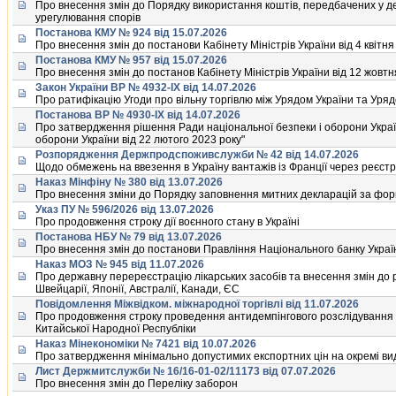
Про внесення змiн до Порядку використання коштiв, передбачених у де
урегулювання спорiв
Постанова КМУ № 924 від 15.07.2026
Про внесення змiн до постанови Кабiнету Мiнiстрiв України вiд 4 квiтня
Постанова КМУ № 957 від 15.07.2026
Про внесення змiн до постанов Кабiнету Мiнiстрiв України вiд 12 жовтня
Закон України ВР № 4932-IX від 14.07.2026
Про ратифiкацiю Угоди про вiльну торгiвлю мiж Урядом України та Уряд
Постанова ВР № 4930-IX від 14.07.2026
Про затвердження рiшення Ради нацiональної безпеки i оборони Україн
оборони України вiд 22 лютого 2023 року"
Розпорядження Держпродспоживслужби № 42 від 14.07.2026
Щодо обмежень на ввезення в Україну вантажiв iз Францiї через реєст
Наказ Мінфіну № 380 від 13.07.2026
Про внесення змiни до Порядку заповнення митних декларацiй за фор
Указ ПУ № 596/2026 від 13.07.2026
Про продовження строку дiї воєнного стану в Українi
Постанова НБУ № 79 від 13.07.2026
Про внесення змiн до постанови Правлiння Нацiонального банку Україн
Наказ МОЗ № 945 від 11.07.2026
Про державну перереєстрацiю лiкарських засобiв та внесення змiн до р
Швейцарiї, Японiї, Австралiї, Канади, ЄС
Повідомлення Міжвідком. міжнародної торгівлі від 11.07.2026
Про продовження строку проведення антидемпiнгового розслiдування 
Китайської Народної Республiки
Наказ Мінекономіки № 7421 від 10.07.2026
Про затвердження мiнiмально допустимих експортних цiн на окремi вид
Лист Держмитслужби № 16/16-01-02/11173 від 07.07.2026
Про внесення змiн до Перелiку заборон