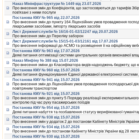
Наказ Мiнiнфраструктури № 1449 від 23.07.2026
Про внесення змiн до Коефiцiєнтiв, що застосовуються до тарифiв Збi
пов'язанi з ними послуги
Постанова КМУ № 965 від 22.07.2026
Про внесення змiн до пункту 164 Лiцензiйних умов провадження господар
лiкарськими засобами, iмпорту лiкарських засобiв
Лист Держмитслужби № 16/16-01-02/12247 від 20.07.2026
Про внесення змiн до Перелiку заборон
Лист Держмитслужби № 15/15-01-03/12161 від 17.07.2026
Про внесення iнформацiї до АСМО та розмiщення її на офiцiйному ве
Постанова КМУ № 963 від 17.07.2026
Деякi питання оптимiзацiї системи центральних органiв виконавчої вла
Наказ Мінфіну № 388 від 15.07.2026
Про внесення змiни до Класифiкатора видiв надходжень бюджету, що
Постанова КМУ № 960 від 15.07.2026
Деякi питання функцiонування Єдиної державної електронної системи 
Постанова КМУ № 941 від 15.07.2026
Про внесення змiн до Лiцензiйних умов провадження господарської дiя
повiтряним транспортом
Постанова КМУ № 921 від 15.07.2026
Про внесення змiн до пункту 5 Порядку реалiзацiї експериментального
контролю пiд час руху пасажирських поїздiв
Постанова КМУ № 954 від 15.07.2026
Деякi питання набуття та позбавлення статусу верифiкованої гуманiтар
Постанова КМУ № 938 від 15.07.2026
Про внесення змiн у додаток 2 до постанови Кабiнету Мiнiстрiв України
Постанова КМУ № 934 від 15.07.2026
Про внесення змiн до постанови Кабiнету Мiнiстрiв України вiд 28 люто
Постанова КМУ № 930 від 15.07.2026