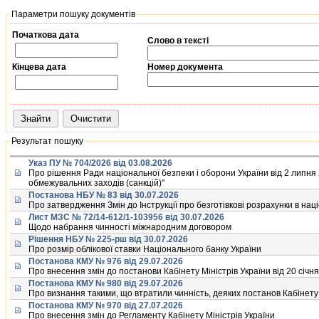
Параметри пошуку документів
Початкова дата
Слово в тексті
Date
Кінцева дата
Номер документа
Date
Результат пошуку
Указ ПУ № 704/2026 від 03.08.2026
Про рiшення Ради нацiональної безпеки i оборони України вiд 2 липня
обмежувальних заходiв (санкцiй)"
Постанова НБУ № 83 від 30.07.2026
Про затвердження Змiн до Iнструкцiї про безготiвковi розрахунки в нац
Лист МЗС № 72/14-612/1-103956 від 30.07.2026
Щодо набрання чинностi мiжнародним договором
Рішення НБУ № 225-рш від 30.07.2026
Про розмiр облiкової ставки Нацiонального банку України
Постанова КМУ № 976 від 29.07.2026
Про внесення змiн до постанови Кабiнету Мiнiстрiв України вiд 20 сiчня
Постанова КМУ № 980 від 29.07.2026
Про визнання такими, що втратили чиннiсть, деяких постанов Кабiнету М
Постанова КМУ № 970 від 27.07.2026
Про внесення змiн до Регламенту Кабiнету Мiнiстрiв України