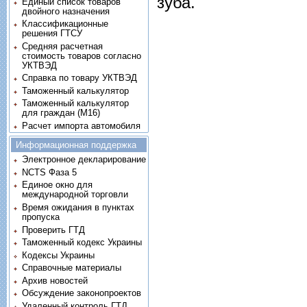
зуба.
Единый список товаров
двойного назначения
Классификационные
решения ГТСУ
Средняя расчетная
стоимость товаров согласно
УКТВЭД
Справка по товару УКТВЭД
Таможенный калькулятор
Таможенный калькулятор
для граждан (M16)
Расчет импорта автомобиля
Информационная поддержка
Электронное декларирование
NCTS Фаза 5
Единое окно для
международной торговли
Время ожидания в пунктах
пропуска
Проверить ГТД
Таможенный кодекс Украины
Кодексы Украины
Справочные материалы
Архив новостей
Обсуждение законопроектов
Удаленный контроль ГТД