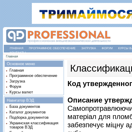
ГЛАВНАЯ
ПРОГРАММНОЕ ОБЕСПЕЧЕНИЕ
ЗАГРУЗКА
ФОРУМ
КУРСЫ В
КОНТАКТЫ
Вы здесь
Главная
Основное меню
Классификац
Главная
Программное обеспечение
Загрузка
Код утвержденног
Форум
Курсы валют
Описание утвержд
Навигатор ВЭД
Самопротравлюючий
База документов
Каталог документов
матеріал для пломб
Подборка документов
Украинская классификация
забезпечує міцну а
товаров ВЭД