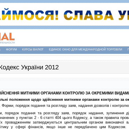
А
ФОРУМ
КУРСЫ ВАЛЮТ
ЕДИНОЕ ОКНО ДЛЯ МЕЖДУНАРОДНОЙ ТОРГОВЛИ
Кодекс України 2012
 ЗДIЙСНЕННЯ МИТНИМИ ОРГАНАМИ КОНТРОЛЮ ЗА ОКРЕМИМИ ВИДАМ
гальнi положення щодо здiйснення митними органами контролю за 
. Форми, порядок подання та розгляду заяв, надання дозволiв i контролю
рядок подання та розгляду заяв, порядок надання, зупинення дiї
азначених у пунктах 2 - 6 статтi 404 цього Кодексу, а також правила про
їх провадженням затверджуються центральним органом виконавчої в
iтику у сферi фiнансiв, якщо iнше не передбачено цим Кодексом. В