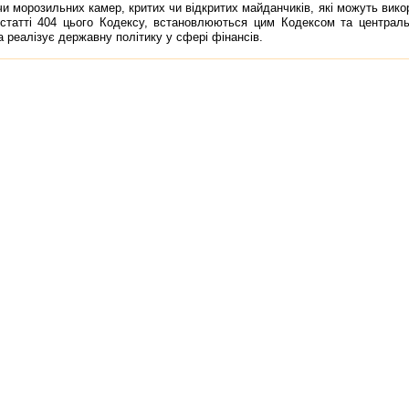
и морозильних камер, критих чи вiдкритих майданчикiв, якi можуть вико
 статтi 404 цього Кодексу, встановлюються цим Кодексом та централ
 реалiзує державну полiтику у сферi фiнансiв.