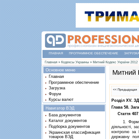
ГЛАВНАЯ
ПРОГРАММНОЕ ОБЕСПЕЧЕНИЕ
ЗАГРУЗК
Вы здесь
Главная
»
Кодексы Украины
»
Митний Кодекс України 2012
Основное меню
Митний 
Главная
Программное обеспечение
Загрузка
<< Предыдущая
Форум
Курсы валют
Роздiл XV.
Глава 58. За
Навигатор ВЭД
Стаття 407
База документов
Каталог документов
1. Форми, по
Подборка документов
дiяльностi, з
контролю за 
Украинская классификация
товаров ВЭД
державну пол