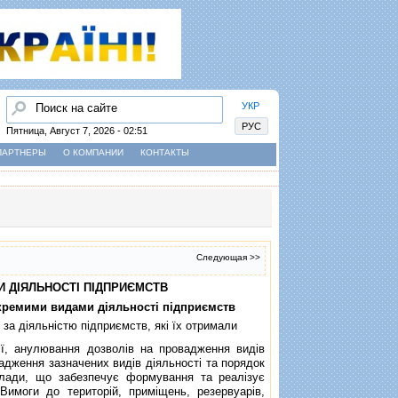
Найти
УКР
РУС
Пятница, Август 7, 2026 - 02:51
ПАРТНЕРЫ
О КОМПАНИИ
КОНТАКТЫ
Следующая >>
И ДIЯЛЬНОСТI ПIДПРИЄМСТВ
окремими видами дiяльностi пiдприємств
 за дiяльнiстю пiдприємств, якi їх отримали
, анулювання дозволiв на провадження видiв
вадження зазначених видiв дiяльностi та порядок
лади, що забезпечує формування та реалiзує
имоги до територiй, примiщень, резервуарiв,