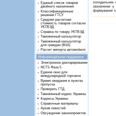
холодильних ч
Единый список товаров
зазначених у
двойного назначения
формування та
Классификационные
решения ГТСУ
Средняя расчетная
стоимость товаров согласно
УКТВЭД
Справка по товару УКТВЭД
Таможенный калькулятор
Таможенный калькулятор
для граждан (M16)
Расчет импорта автомобиля
Информационная поддержка
Электронное декларирование
NCTS Фаза 5
Единое окно для
международной торговли
Время ожидания в пунктах
пропуска
Проверить ГТД
Таможенный кодекс Украины
Кодексы Украины
Справочные материалы
Архив новостей
Обсуждение законопроектов