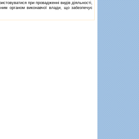
ристовуватися при провадженнi видiв дiяльностi,
ьним органом виконавчої влади, що забезпечує