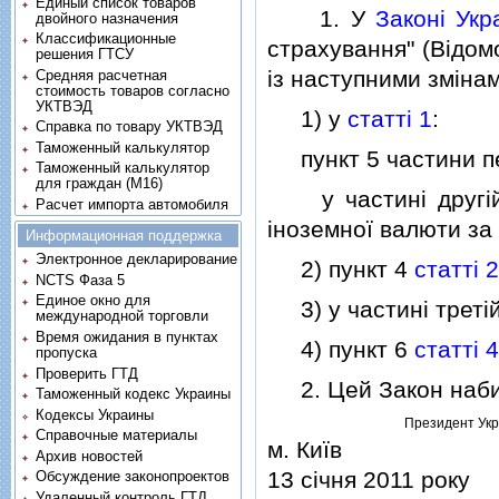
Единый список товаров
1. У
Законi Укр
двойного назначения
Классификационные
страхування" (Вiдомо
решения ГТСУ
iз наступними змiнам
Средняя расчетная
стоимость товаров согласно
УКТВЭД
1) у
статтi 1
:
Справка по товару УКТВЭД
Таможенный калькулятор
пункт 5 частини пе
Таможенный калькулятор
для граждан (M16)
у частинi другiй с
Расчет импорта автомобиля
iноземної валюти за
Информационная поддержка
Электронное декларирование
2) пункт 4
статтi 2
NCTS Фаза 5
Единое окно для
3) у частинi третi
международной торговли
Время ожидания в пунктах
4) пункт 6
статтi 4
пропуска
Проверить ГТД
2. Цей Закон набира
Таможенный кодекс Украины
Кодексы Украины
Президент Укр
Справочные материалы
м. Київ
Архив новостей
13 сiчня 2011 року
Обсуждение законопроектов
Удаленный контроль ГТД