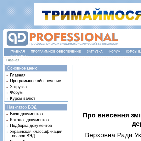
ГЛАВНАЯ
ПРОГРАММНОЕ ОБЕСПЕЧЕНИЕ
ЗАГРУЗКА
ФОРУМ
КУРСЫ В
КОНТАКТЫ
Вы здесь
Главная
Основное меню
Главная
Программное обеспечение
Загрузка
Форум
Курсы валют
Навигатор ВЭД
Про внесення змi
База документов
Каталог документов
де
Подборка документов
Украинская классификация
Верховна Рада Укр
товаров ВЭД