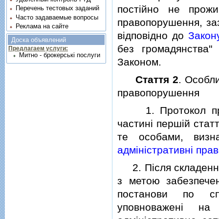
постiйно не прожи
Перечень тестовых заданий
Часто задаваемые вопросы
правопорушення, заз
Реклама на сайте
вiдповiдно до
Закон
Доска объявлений
без громадянства"
Предлагаем услуги:
Митно - брокерські послуги
Законом.
Стаття 2
. Особл
правопорушення
1. Протокол про а
частинi першiй стат
те особами, виз
адмiнiстративнi пр
2. Пiсля складення
з метою забезпече
постанови по сп
уповноваженi на