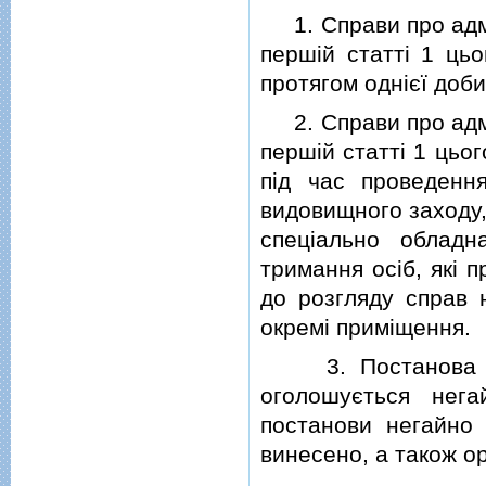
1. Справи про адмiн
першiй статтi 1 цьо
протягом однiєї доби
2. Справи про адмiн
першiй статтi 1 цьог
пiд час проведенн
видовищного заходу,
спецiально обладн
тримання осiб, якi п
до розгляду справ 
окремi примiщення.
3. Постанова по 
оголошується нега
постанови негайно п
винесено, а також ор