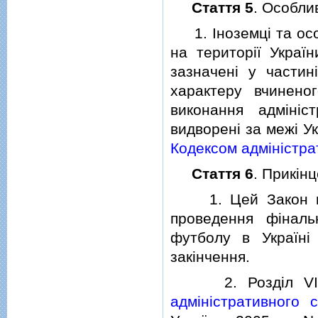
Стаття 5
. Особли
1. Iноземцi та особ
на територiї Украї
зазначенi у частин
характеру вчинено
виконання адмiнiс
видворенi за межi У
Кодексом адмiнiстра
Стаття 6
. Прикiн
1. Цей Закон наб
проведення фiнал
футболу в Українi
закiнчення.
2. Роздiл VII "П
адмiнiстративного 