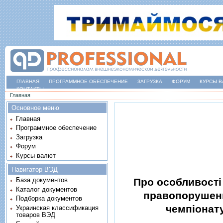
ГЛАВНАЯ
ПРОГРАММНОЕ ОБЕСПЕЧЕНИЕ
ЗАГРУЗКА
ФОРУМ
КУРСЫ В
КОНТАКТЫ
Вы здесь
Главная
Основное меню
Главная
Программное обеспечение
Загрузка
Форум
Курсы валют
Навигатор ВЭД
Про особливостi
База документов
Каталог документов
правопорушенн
Подборка документов
чемпiонату
Украинская классификация
товаров ВЭД