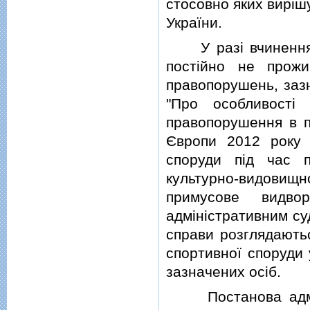
стосовно яких вирiш
України.
У разi вчинення i
постiйно не прожи
правопорушень, зазн
"Про особливостi
правопорушення в п
Європи 2012 року з
споруди пiд час 
культурно-видови
примусове видвор
адмiнiстративним су
справи розглядають
спортивної споруди
зазначених осiб.
Постанова адмiнi