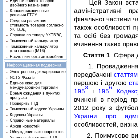
Единый список товаров
Цей Закон встано
двойного назначения
адмiнiстративнi п
Классификационные
решения ГТСУ
фiнальної частини ч
Средняя расчетная
стоимость товаров согласно
також особливостi п
УКТВЭД
та осiб без громадя
Справка по товару УКТВЭД
Таможенный калькулятор
вчинення таких пра
Таможенный калькулятор
для граждан (M16)
Стаття 1
. Сфера 
Расчет импорта автомобиля
1. Провадження у 
Информационная поддержка
Электронное декларирование
передбаченi
статтям
NCTS Фаза 5
першою i другою
ст
Единое окно для
3
6
международной торговли
195
i
195
Кодексу
Время ожидания в пунктах
пропуска
вчиненi в перiод п
Проверить ГТД
2012 року з футбол
Таможенный кодекс Украины
Кодексы Украины
України про адмi
Справочные материалы
особливостей, визна
Архив новостей
Обсуждение законопроектов
2. Примусове видво
Удаленный контроль ГТД