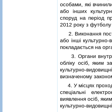
особами, якi вчинил
або iнших культурн
споруд на перiод п
2012 року з футболу 
2. Виконання поста
або iншi культурно-
покладається на орг
3. Органи внутрiш
облiку осiб, яким з
культурно-видовищ
визначеному законом
4. У мiсцях проход
спецiальнi електр
виявлення осiб, яким
культурно-видовищнi