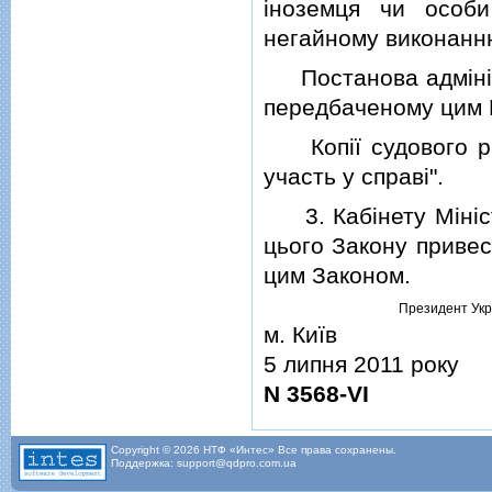
iноземця чи особи
негайному виконанн
Постанова адмiнiст
передбаченому цим 
Копiї судового рiш
участь у справi".
3. Кабiнету Мiнiстр
цього Закону привест
цим Законом.
Президент Укр
м. Київ
5 липня 2011 року
N 3568-VI
Copyright © 2026 НТФ «Интес» Все права сохранены.
Поддержка: support@qdpro.com.ua