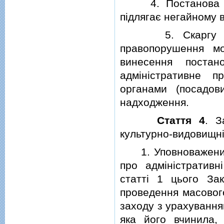
4. Постанова по 
пiдлягає негайному 
5. Скаргу на по
правопорушення м
винесення поста
адмiнiстративне п
органами (посадов
надходження.
Стаття 4
. З
культурно-видовищнi
1. Уповноважений о
про адмiнiстративн
статтi 1 цього Зак
проведення масовог
заходу з урахування
яка його вчинила,