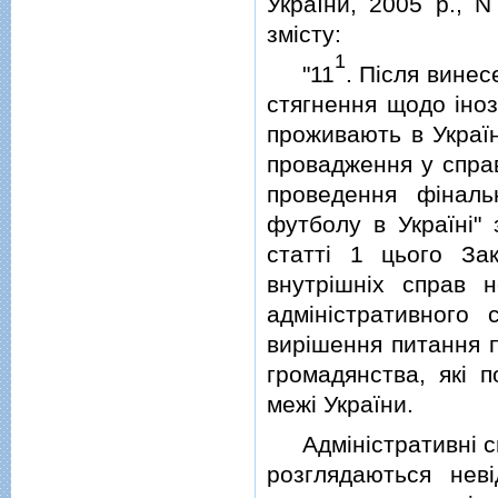
України, 2005 р., N
змiсту:
1
"11
. Пiсля вине
стягнення щодо iноз
проживають в Україн
провадження у справ
проведення фiнал
футболу в Українi"
статтi 1 цього Зак
внутрiшнiх справ н
адмiнiстративного
вирiшення питання 
громадянства, якi п
межi України.
Адмiнiстративнi сп
розглядаються нев