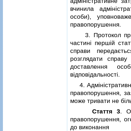
адмiнiстративне за
вчинила адмiнiстр
особи), уповноваж
правопорушення.
3. Протокол про а
частинi першiй ста
справи передаєтьс
розглядати справу
доставлення особ
вiдповiдальностi.
4. Адмiнiстративне
правопорушення, заз
може тривати не бiл
Стаття 3
. О
правопорушення, ог
до виконання