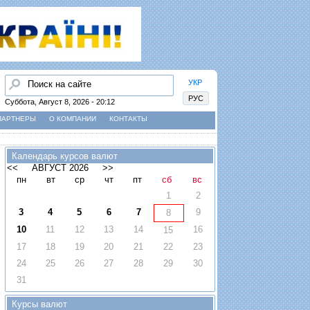
Найти
УКР
РУС
Суббота, Август 8, 2026 - 20:12
ПАРТНЕРЫ
О КОМПАНИИ
КОНТАКТЫ
Календарь курсов валют
<<
АВГУСТ 2026
>>
пн
вт
ср
чт
пт
сб
вс
1
2
3
4
5
6
7
9
8
10
11
12
13
14
16
15
17
18
19
20
21
22
23
24
25
26
27
28
29
30
31
Курсы валют