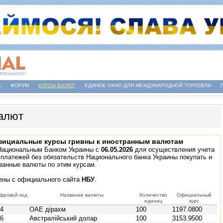
А
ФОРУМ
КУРСЫ ВАЛЮТ
ЕДИНОЕ ОКНО ДЛЯ МЕЖДУНАРОДНОЙ ТОРГОВЛИ
алют
ициальные курсы гривны к иностранным валютам
Национальным Банком Украины с
06.05.2026
для осуществления учета
платежей без обязательств Национального банка Украины покупать и
занные валюты по этим курсам.
ены с
официального сайта
НБУ
.
фровой код
Название валюты
Количество
Официальный
единиц
курс
84
ОАЕ дірахм
100
1197.0800
36
Австралійський долар
100
3153.9500