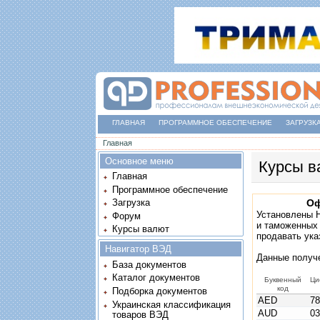
ГЛАВНАЯ
ПРОГРАММНОЕ ОБЕСПЕЧЕНИЕ
ЗАГРУЗК
Вы здесь
Главная
Основное меню
Курсы в
Главная
Программное обеспечение
Загрузка
Оф
Установлены 
Форум
и таможенных 
Курсы валют
продавать ука
Навигатор ВЭД
Данные получ
База документов
Каталог документов
Буквенный
Ци
код
Подборка документов
AED
7
Украинская классификация
AUD
0
товаров ВЭД