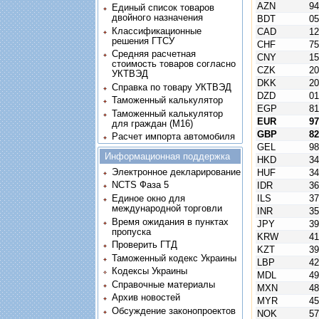
AZN
9
Единый список товаров
двойного назначения
BDT
0
Классификационные
CAD
1
решения ГТСУ
CHF
7
Средняя расчетная
CNY
1
стоимость товаров согласно
CZK
2
УКТВЭД
DKK
2
Справка по товару УКТВЭД
DZD
0
Таможенный калькулятор
EGP
8
Таможенный калькулятор
EUR
9
для граждан (M16)
GBP
8
Расчет импорта автомобиля
GEL
9
Информационная поддержка
HKD
3
Электронное декларирование
HUF
3
NCTS Фаза 5
IDR
3
Единое окно для
ILS
3
международной торговли
INR
3
Время ожидания в пунктах
JPY
3
пропуска
KRW
4
Проверить ГТД
KZT
3
Таможенный кодекс Украины
LBP
4
Кодексы Украины
MDL
4
Справочные материалы
MXN
4
Архив новостей
MYR
4
Обсуждение законопроектов
NOK
5