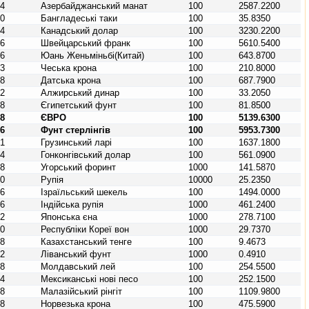
44
Азербайджанський манат
100
2587.2200
50
Бангладеські таки
100
35.8350
24
Канадський долар
100
3230.2200
56
Швейцарський франк
100
5610.5400
56
Юань Женьміньбі(Китай)
100
643.8700
03
Чеська крона
100
210.8000
08
Датська крона
100
687.7900
12
Алжирський динар
100
33.2050
18
Єгипетський фунт
100
81.8500
78
ЄВРО
100
5139.6300
26
Фунт стерлінгів
100
5953.7300
81
Грузинський ларі
100
1637.1800
44
Гонконгівський долар
100
561.0900
48
Угорський форинт
1000
141.5870
60
Рупія
10000
25.2350
76
Ізраїльський шекель
100
1494.0000
56
Індійська рупія
1000
461.2400
92
Японська єна
1000
278.7100
10
Республіки Кореї вон
1000
29.7370
98
Казахстанський тенге
100
9.4673
22
Ліванський фунт
1000
0.4910
98
Молдавський лей
100
254.5500
84
Мексиканські нові песо
100
252.1500
58
Малазійський рінгіт
100
1109.9800
78
Норвезька крона
100
475.5900