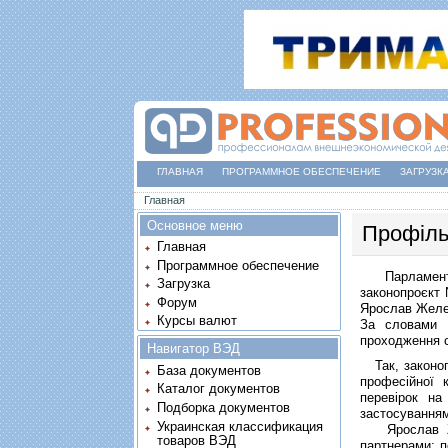
ГЛАВНАЯ
ПРОГРАММНОЕ ОБЕСПЕЧЕНИЕ
ЗАГРУЗК
Вы здесь
Главная
Основное меню
Профіль
Главная
Программное обеспечение
Парламентськ
Загрузка
законопроєкт 
Форум
Ярослав Желез
Курсы валют
За словами Г
проходження с
Навигатор ВЭД
Так, законоп
База документов
професійної 
Каталог документов
перевірок на
Подборка документов
застосуванням
Украинская классификация
Ярослав Жел
товаров ВЭД
партнерами: п