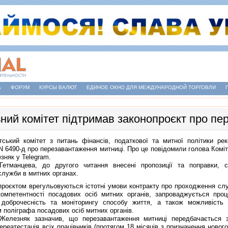
А
ФОРУМ
КУРСЫ ВАЛЮТ
ЕДИНОЕ ОКНО ДЛЯ МЕЖДУНАРОДНОЙ ТОРГОВЛИ
ний комітет підтримав законопроєкт про пе
ий комітет з питань фінансів, податкової та митної політики рек
N 6490-д
про перезавантаження митниці. Про це повідомили голова Комі
няк у Telegram.
етманцева, до другого читання внесені пропозиції та поправки, 
лужби в митних органах.
роєктом врегульовуються істотні умови контракту про проходження слу
компетентності посадових осіб митних органів, запроваджується проц
 доброчесність та моніторингу способу життя, а також можливість п
 поліграфа посадових осіб митних органів.
езняк зазначив, що перезавантаження митниці передбачається з
ереатестація всіх працівників (протягом 18 місяців з призначення ново