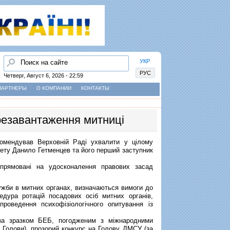
Найти
УКР
РУС
Четверг, Август 6, 2026 - 22:59
ПАРТНЕРЫ
О КОМПАНИИ
КОНТАКТЫ
резавантаження митниці
омендував Верховній Раді ухвалити у цілому
тету
Данило Гетменцев та його перший заступник
спрямовані на удосконалення правових засад
жби в митних органах, визначаються вимоги до
едура ротацій посадових осіб митних органів,
роведення психофізіологічного опитування із
а зразком БЕБ, погодженим з міжнародними
го Голови), прозорий конкурс на Голову ДМСУ (за