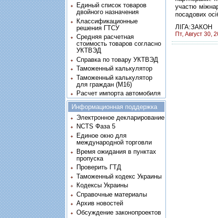
Единый список товаров
участю міжнар
двойного назначения
посадових осі
Классификационные
ЛІГА:ЗАКОН
решения ГТСУ
Пт, Август 30, 
Средняя расчетная
стоимость товаров согласно
УКТВЭД
Справка по товару УКТВЭД
Таможенный калькулятор
Таможенный калькулятор
для граждан (M16)
Расчет импорта автомобиля
Информационная поддержка
Электронное декларирование
NCTS Фаза 5
Единое окно для
международной торговли
Время ожидания в пунктах
пропуска
Проверить ГТД
Таможенный кодекс Украины
Кодексы Украины
Справочные материалы
Архив новостей
Обсуждение законопроектов