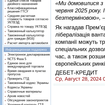
Единый список товаров
«Ми домовилися з 
двойного назначения
Классификационные
червня 2025 року. 
решения ГТСУ
Средняя расчетная
безтерміновою»,
—
стоимость товаров согласно
УКТВЭД
Як нагадав Прем’єр
Справка по товару УКТВЭД
Таможенный калькулятор
лібералізація вант
Таможенный калькулятор
для граждан (M16)
компанії можуть т
Расчет импорта автомобиля
спеціальних дозвол
Информационная поддержка
Электронное декларирование
час, а також розши
NCTS Фаза 5
європейських ринкі
Единое окно для
международной торговли
Время ожидания в пунктах
ДЕБЕТ-КРЕДИТ
пропуска
Ср, Август 28, 2024 
Проверить ГТД
Таможенный кодекс Украины
Кодексы Украины
Справочные материалы
Архив новостей
Обсуждение законопроектов
Удаленный контроль ГТД