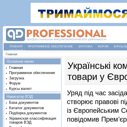
ГЛАВНАЯ
ПРОГРАММНОЕ ОБЕСПЕЧЕНИЕ
ЗАГРУЗКА
ФОРУМ
КУРСЫ В
КОНТАКТЫ
Вы здесь
Главная
Основное меню
Українські ко
Главная
Программное обеспечение
товари у Євр
Загрузка
Форум
Курсы валют
Уряд під час засід
Навигатор ВЭД
створює правові пі
База документов
Каталог документов
із Європейським С
Подборка документов
повідомив Прем’єр
Украинская классификация
товаров ВЭД