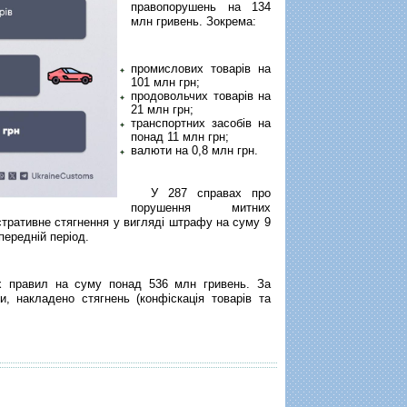
правопорушень на 134
млн гривень. Зокрема:
промислових товарів на
101 млн грн;
продовольчих товарів на
21 млн грн;
транспортних засобів на
понад 11 млн грн;
валюти на 0,8 млн грн.
У 287 справах про
порушення митних
стративне стягнення у вигляді штрафу на суму 9
передній період.
 правил на суму понад 536 млн гривень. За
, накладено стягнень (конфіскація товарів та