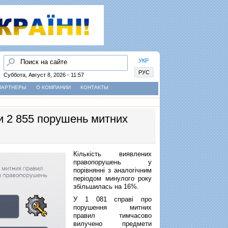
Найти
УКР
РУС
Суббота, Август 8, 2026 - 11:57
ПАРТНЕРЫ
О КОМПАНИИ
КОНТАКТЫ
ли 2 855 порушень митних
Кількість виявлених
правопорушень у
порівнянні з аналогічним
періодом минулого року
збільшилась на 16%.
У 1 081 справі про
порушення митних
правил тимчасово
вилучено предмети