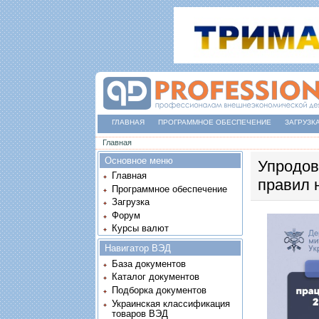
ГЛАВНАЯ
ПРОГРАММНОЕ ОБЕСПЕЧЕНИЕ
ЗАГРУЗК
Вы здесь
Главная
Основное меню
Упродов
Главная
правил н
Программное обеспечение
Загрузка
Форум
Курсы валют
Навигатор ВЭД
База документов
Каталог документов
Подборка документов
Украинская классификация
товаров ВЭД