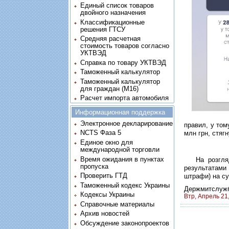
Единый список товаров
двойного назначения
Классификационные
решения ГТСУ
Средняя расчетная
стоимость товаров согласно
УКТВЭД
Справка по товару УКТВЭД
Таможенный калькулятор
Таможенный калькулятор
для граждан (M16)
Расчет импорта автомобиля
Информационная поддержка
Электронное декларирование
правил, у том
NCTS Фаза 5
млн грн, стяг
Единое окно для
международной торговли
Время ожидания в пунктах
На розгляд 
пропуска
результатами
Проверить ГТД
штрафи) на су
Таможенный кодекс Украины
Держмитслуж
Кодексы Украины
Втр, Апрель 21
Справочные материалы
Архив новостей
Обсуждение законопроектов