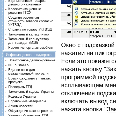
Единый список товаров
двойного назначения
Классификационные
решения ГТСУ
Средняя расчетная
стоимость товаров согласно
УКТВЭД
Справка по товару УКТВЭД
Таможенный калькулятор
Таможенный калькулятор
для граждан (M16)
Окно с подсказкой
Расчет импорта автомобиля
нажатии на пиктог
Информационная поддержка
Если это покажетс
Электронное декларирование
NCTS Фаза 5
нажать кнопку "
За
Единое окно для
международной торговли
программой подска
Время ожидания в пунктах
пропуска
всплывающем меню
Проверить ГТД
Таможенный кодекс Украины
отключения подска
Кодексы Украины
включать вывод сн
Справочные материалы
Архив новостей
нажата кнопка "
За
Обсуждение законопроектов
Удаленный контроль ГТД