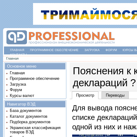
ГЛАВНАЯ
ПРОГРАММНОЕ ОБЕСПЕЧЕНИЕ
ЗАГРУЗКА
ФОРУМ
КУРСЫ В
КОНТАКТЫ
Вы здесь
Главная
Основное меню
Пояснения к 
Главная
Программное обеспечение
деклараций ?
Загрузка
Форум
Главные вкладки
Просмотр
(активная вкладка)
Переводы
Курсы валют
Навигатор ВЭД
Для вывода поясн
База документов
списке деклараций
Каталог документов
Подборка документов
одной из них и на
Украинская классификация
товаров ВЭД