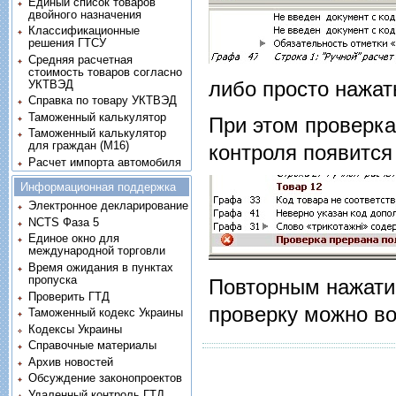
Единый список товаров
двойного назначения
Классификационные
решения ГТСУ
Средняя расчетная
стоимость товаров согласно
либо просто нажа
УКТВЭД
Справка по товару УКТВЭД
Таможенный калькулятор
При этом проверка
Таможенный калькулятор
для граждан (M16)
контроля появится
Расчет импорта автомобиля
Информационная поддержка
Электронное декларирование
NCTS Фаза 5
Единое окно для
международной торговли
Время ожидания в пунктах
пропуска
Повторным нажати
Проверить ГТД
проверку можно в
Таможенный кодекс Украины
Кодексы Украины
Справочные материалы
Архив новостей
Обсуждение законопроектов
Удаленный контроль ГТД