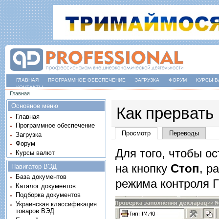
ГЛАВНАЯ
ПРОГРАММНОЕ ОБЕСПЕЧЕНИЕ
ЗАГРУЗКА
ФОРУМ
КУРСЫ В
КОНТАКТЫ
Вы здесь
Главная
Основное меню
Как прервать
Главная
Программное обеспечение
Главные вкладки
Просмотр
(активная вкладка)
Переводы
Загрузка
Форум
Для того, чтобы о
Курсы валют
на кнопку
Стоп
, р
Навигатор ВЭД
База документов
режима контроля 
Каталог документов
Подборка документов
Украинская классификация
товаров ВЭД