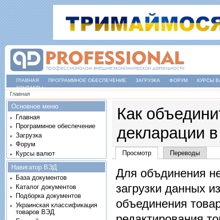
ГЛАВНАЯ
ПРОГРАММНОЕ ОБЕСПЕЧЕНИЕ
ЗАГРУЗКА
ФОРУМ
КУРСЫ В
КОНТАКТЫ
Вы здесь
Главная
Основное меню
Как объедини
Главная
Программное обеспечение
декларации в 
Загрузка
Форум
Главные вкладки
Просмотр
(активная вкладка)
Переводы
Курсы валют
Навигатор ВЭД
Для объдинения не
База документов
загрузки данных и
Каталог документов
Подборка документов
объединения товар
Украинская классификация
товаров ВЭД
редактирования т