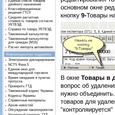
Единый список товаров
двойного назначения
основном окне ред
Классификационные
решения ГТСУ
кнопку
9-
Товары н
Средняя расчетная
стоимость товаров согласно
УКТВЭД
Справка по товару УКТВЭД
Таможенный калькулятор
Таможенный калькулятор
для граждан (M16)
Расчет импорта автомобиля
Информационная поддержка
Электронное декларирование
NCTS Фаза 5
Единое окно для
международной торговли
В окне
Товары в 
Время ожидания в пунктах
пропуска
вопрос об удалени
Проверить ГТД
Таможенный кодекс Украины
нужно объединить.
Кодексы Украины
товаров для удале
Справочные материалы
Архив новостей
"контроляируется" 
Обсуждение законопроектов
Удаленный контроль ГТД