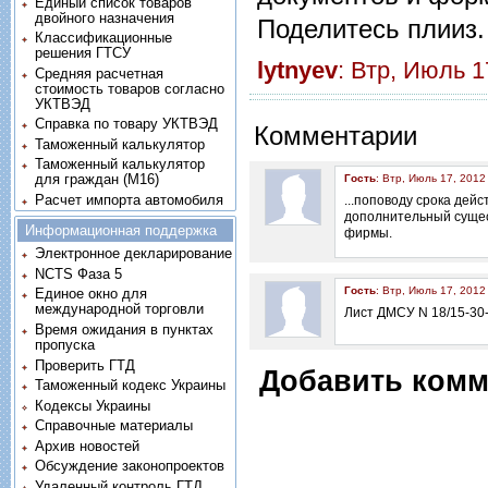
Единый список товаров
двойного назначения
Поделитесь плииз
Классификационные
решения ГТСУ
lytnyev
: Втр, Июль 
Средняя расчетная
стоимость товаров согласно
УКТВЭД
Справка по товару УКТВЭД
Комментарии
Таможенный калькулятор
Таможенный калькулятор
для граждан (M16)
Гость
: Втр, Июль 17, 2012
Расчет импорта автомобиля
...поповоду срока дейс
дополнительный сущес
Информационная поддержка
фирмы.
Электронное декларирование
NCTS Фаза 5
Гость
: Втр, Июль 17, 2012
Единое окно для
международной торговли
Лист ДМСУ N 18/15-30-
Время ожидания в пунктах
пропуска
Проверить ГТД
Добавить комм
Таможенный кодекс Украины
Кодексы Украины
Справочные материалы
Архив новостей
Обсуждение законопроектов
Удаленный контроль ГТД