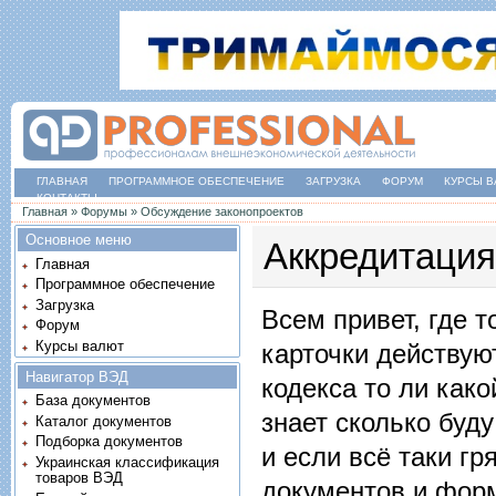
ГЛАВНАЯ
ПРОГРАММНОЕ ОБЕСПЕЧЕНИЕ
ЗАГРУЗКА
ФОРУМ
КУРСЫ В
КОНТАКТЫ
Вы здесь
Главная
»
Форумы
»
Обсуждение законопроектов
Основное меню
Аккредитация
Главная
Программное обеспечение
Загрузка
Всем привет, где т
Форум
Курсы валют
карточки действую
Навигатор ВЭД
кодекса то ли как
База документов
знает сколько буд
Каталог документов
Подборка документов
и если всё таки гр
Украинская классификация
товаров ВЭД
документов и форм