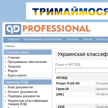
ГЛАВНАЯ
ПРОГРАММНОЕ ОБЕСПЕЧЕНИЕ
ЗАГРУЗКА
ФОРУМ
КУРСЫ В
КОНТАКТЫ
Вы здесь
Главная
Основное меню
Украинская классиф
Главная
Программное обеспечение
Пошук в УКТЗЕД
Загрузка
Форум
Курсы валют
УКТЗЕД
Навигатор ВЭД
Розділ VI (28-38)
Продукцi
База документов
Група 29
Органiчнi
Каталог документов
[29K]
ПРОВIТА
Подборка документов
Украинская классификация
товаров ВЭД
- 2936
Провiтам