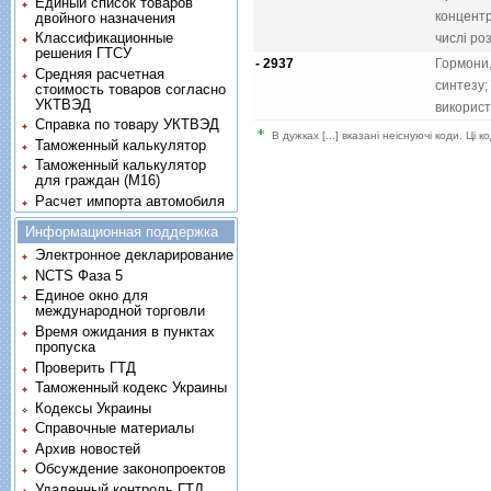
Единый список товаров
концентр
двойного назначения
Классификационные
числi ро
решения ГТСУ
- 2937
Гормони,
Средняя расчетная
синтезу;
стоимость товаров согласно
УКТВЭД
використ
Справка по товару УКТВЭД
В дужках [...] вказані неіснуючі коди. Ці
Таможенный калькулятор
Таможенный калькулятор
для граждан (M16)
Расчет импорта автомобиля
Информационная поддержка
Электронное декларирование
NCTS Фаза 5
Единое окно для
международной торговли
Время ожидания в пунктах
пропуска
Проверить ГТД
Таможенный кодекс Украины
Кодексы Украины
Справочные материалы
Архив новостей
Обсуждение законопроектов
Удаленный контроль ГТД