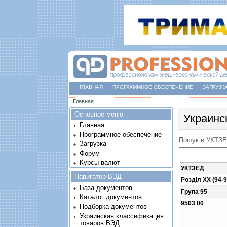
ГЛАВНАЯ
ПРОГРАММНОЕ ОБЕСПЕЧЕНИЕ
ЗАГРУЗК
Вы здесь
Главная
Основное меню
Украинс
Главная
Программное обеспечение
Пошук в УКТЗ
Загрузка
Форум
Курсы валют
УКТЗЕД
Навигатор ВЭД
Розділ XX (94-9
База документов
Група 95
Каталог документов
9503 00
Подборка документов
Украинская классификация
товаров ВЭД