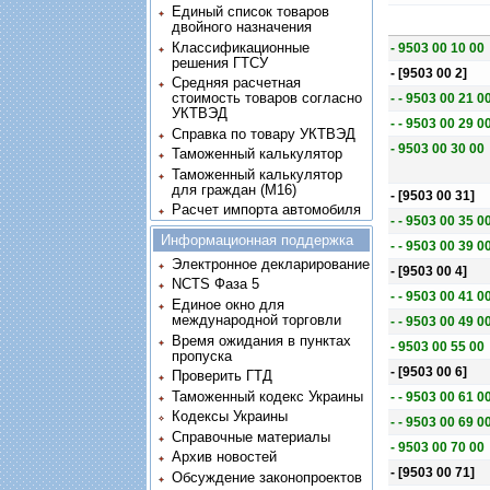
Единый список товаров
двойного назначения
Классификационные
- 9503 00 10 00
решения ГТСУ
- [9503 00 2]
Средняя расчетная
стоимость товаров согласно
- - 9503 00 21 0
УКТВЭД
- - 9503 00 29 0
Справка по товару УКТВЭД
- 9503 00 30 00
Таможенный калькулятор
Таможенный калькулятор
для граждан (M16)
- [9503 00 31]
Расчет импорта автомобиля
- - 9503 00 35 0
Информационная поддержка
- - 9503 00 39 0
Электронное декларирование
- [9503 00 4]
NCTS Фаза 5
- - 9503 00 41 0
Единое окно для
международной торговли
- - 9503 00 49 0
Время ожидания в пунктах
- 9503 00 55 00
пропуска
- [9503 00 6]
Проверить ГТД
Таможенный кодекс Украины
- - 9503 00 61 0
Кодексы Украины
- - 9503 00 69 0
Справочные материалы
- 9503 00 70 00
Архив новостей
- [9503 00 71]
Обсуждение законопроектов