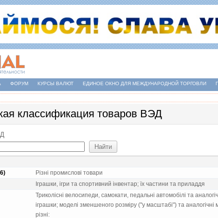
А
ФОРУМ
КУРСЫ ВАЛЮТ
ЕДИНОЕ ОКНО ДЛЯ МЕЖДУНАРОДНОЙ ТОРГОВЛИ
кая классификация товаров ВЭД
ЕД
6)
Рiзнi промисловi товари
Iграшки, iгри та спортивний iнвентар; їх частини та приладдя
Триколiснi велосипеди, самокати, педальнi автомобiлi та аналогiчн
iграшки; моделi зменшеного розмiру ("у масштабi") та аналогiчнi м
рiзнi: