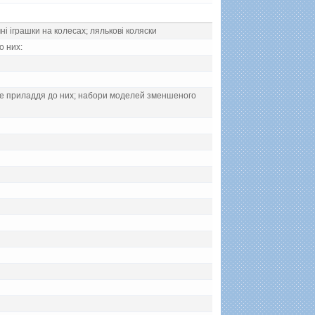
нi iграшки на колесах; ляльковi коляски
о них:
нше приладдя до них; набори моделей зменшеного