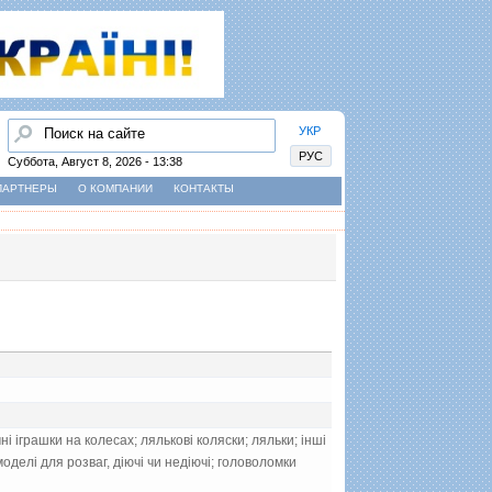
Найти
УКР
РУС
Суббота, Август 8, 2026 - 13:38
ПАРТНЕРЫ
О КОМПАНИИ
КОНТАКТЫ
i iграшки на колесах; ляльковi коляски; ляльки; iншi
оделi для розваг, дiючi чи недiючi; головоломки