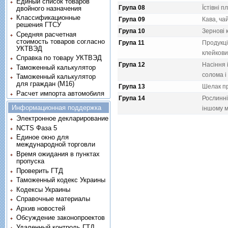
Единый список товаров
Група 08
Їстiвнi 
двойного назначения
Классификационные
Група 09
Кава, ча
решения ГТСУ
Група 10
Зерновi 
Средняя расчетная
стоимость товаров согласно
Група 11
Продукцi
УКТВЭД
клейков
Справка по товару УКТВЭД
Група 12
Насiння 
Таможенный калькулятор
солома i
Таможенный калькулятор
для граждан (M16)
Група 13
Шелак пр
Расчет импорта автомобиля
Група 14
Рослиннi
Информационная поддержка
iншому м
Электронное декларирование
NCTS Фаза 5
Единое окно для
международной торговли
Время ожидания в пунктах
пропуска
Проверить ГТД
Таможенный кодекс Украины
Кодексы Украины
Справочные материалы
Архив новостей
Обсуждение законопроектов
Удаленный контроль ГТД