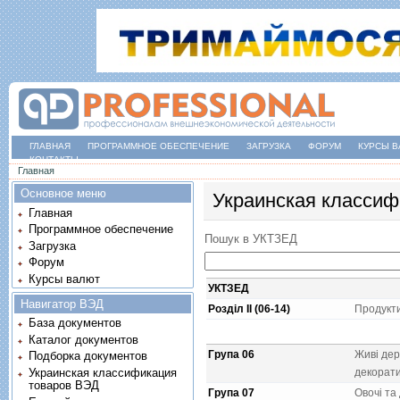
ГЛАВНАЯ
ПРОГРАММНОЕ ОБЕСПЕЧЕНИЕ
ЗАГРУЗКА
ФОРУМ
КУРСЫ В
КОНТАКТЫ
Вы здесь
Главная
Основное меню
Украинская классиф
Главная
Программное обеспечение
Пошук в УКТЗЕД
Загрузка
Форум
Курсы валют
УКТЗЕД
Навигатор ВЭД
Розділ II (06-14)
Продукт
База документов
Каталог документов
Група 06
Живi дер
Подборка документов
Украинская классификация
декорат
товаров ВЭД
Група 07
Овочi та 