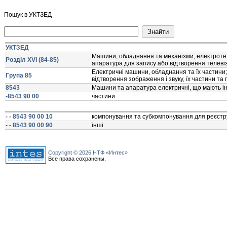
Пошук в УКТЗЕД
УКТЗЕД
Машини, обладнання та механiзми; електротех
Розділ XVI (84-85)
апаратура для запису або вiдтворення телевiз
Електричнi машини, обладнання та їх частини;
Група 85
вiдтворення зображення i звуку, їх частини та
8543
Машини та апаратура електричнi, що мають iнди
-8543 90 00
частини:
- - 8543 90 00 10
компонування та субкомпонування для реєструв
- - 8543 90 00 90
iншi
Copyright © 2026 НТФ «Интес»
Все права сохранены.