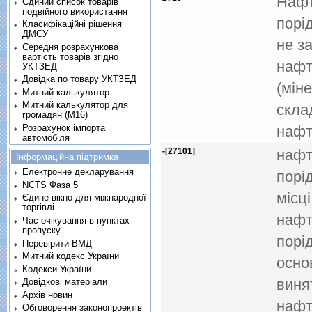
Нафт
Єдиний список товарів
подвійного використання
порiд
Класифікаційні рішення
ДМСУ
не з
Середня розрахункова
вартість товарів згідно
нафт
УКТЗЕД
Довідка по товару УКТЗЕД
(мiн
Митний калькулятор
Митний калькулятор для
скла
громадян (М16)
Розрахунок імпорта
нафт
автомобіля
-[27101]
нафт
Інформаційна підтримка
Електронне декларування
порiд
NCTS Фаза 5
мiсц
Єдине вікно для міжнародної
торгівлі
нафт
Час очікування в пунктах
пропуску
порi
Перевірити ВМД
Митний кодекс України
осно
Кодекси України
виня
Довідкові матеріали
Архів новин
нафт
Обговорення законопроектів