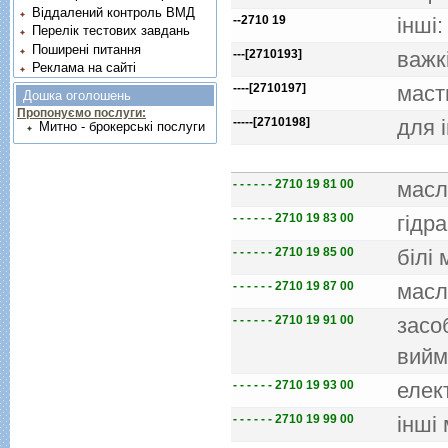
Віддалений контроль ВМД
--2710 19
iншi:
Перелік тестових завдань
Поширені питання
---[2710193]
важк
Реклама на сайті
----[2710197]
маст
Дошка оголошень
Пропонуємо послуги:
-----[2710198]
для 
Митно - брокерські послуги
- - - - - - 2710 19 81 00
масл
- - - - - - 2710 19 83 00
гiдр
- - - - - - 2710 19 85 00
бiлi
- - - - - - 2710 19 87 00
масл
- - - - - - 2710 19 91 00
засо
вийм
- - - - - - 2710 19 93 00
елек
- - - - - - 2710 19 99 00
iншi