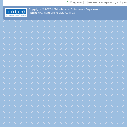
В дужках [...] вказані неіснуючі коди. Ці
Copyright © 2026 НТФ «Інтес» Всі права збережено.
Підтримка: support@qdpro.com.ua