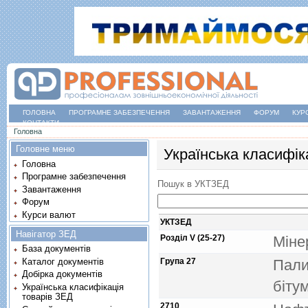
ГОЛОВНА
ПРОГРАМНЕ ЗАБЕЗПЕЧЕННЯ
ЗАВАНТАЖЕННЯ
ФОРУМ
КУР
КОНТАКТИ
Ви є тут
Головна
Головне меню
Українська класифік
Головна
Програмне забезпечення
Пошук в УКТЗЕД
Завантаження
Форум
Курси валют
УКТЗЕД
Навігатор ЗЕД
Розділ V (25-27)
Мiне
База документів
Каталог документів
Група 27
Пали
Добірка документів
бiту
Українська класифікація
товарів ЗЕД
2710