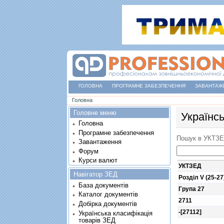
ГОЛОВНА
ПРОГРАМНЕ ЗАБЕЗПЕЧЕННЯ
ЗАВАНТАЖ
Ви є тут
Головна
Головне меню
Українс
Головна
Програмне забезпечення
Пошук в УКТЗ
Завантаження
Форум
Курси валют
УКТЗЕД
Навігатор ЗЕД
Розділ V (25-27
База документів
Група 27
Каталог документів
2711
Добірка документів
-[27112]
Українська класифікація
товарів ЗЕД