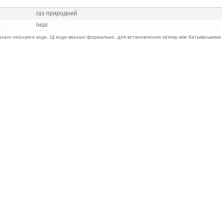
0
газ природний
0
iншi
казані неіснуючі коди. Ці коди вказані формально, для встановлення зв'язку між батьківськими