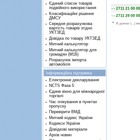
Єдиний список товарів
подвійного використання
- - 2711 21 00 0
Класифікаційні рішення
- - 2711 29 00 0
ДМСУ
Середня розрахункова
В дужках [...] в
вартість товарів згідно
УКТЗЕД
Довідка по товару УКТЗЕД
Митний калькулятор
Митний калькулятор для
громадян (М16)
Розрахунок імпорта
автомобіля
Інформаційна підтримка
Електронне декларування
NCTS Фаза 5
Єдине вікно для міжнародної
торгівлі
Час очікування в пунктах
пропуску
Перевірити ВМД
Митний кодекс України
Кодекси України
Довідкові матеріали
Архів новин