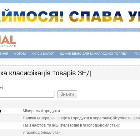
ЕННЯ
ФОРУМ
КУРСИ ВАЛЮТ
ЄДИНЕ ВІКНО ДЛЯ МІЖНАРОДНОЇ ТОРГІВЛІ
ПА
ька класифікація товарів ЗЕД
ЕД
)
Мiнеральнi продукти
Палива мiнеральнi; нафта i продукти її перегонки; бiтумiнознi ре
Гази нафтовi та iншi вуглеводнi в газоподiбному станi:
у газоподiбному станi: