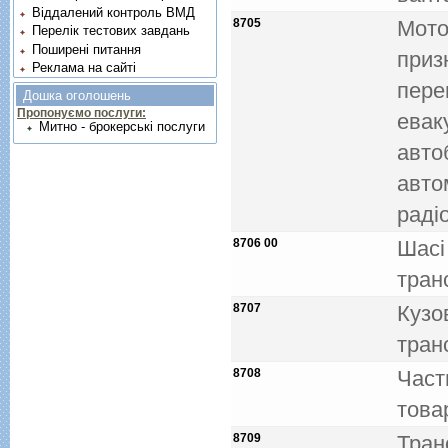
Віддалений контроль ВМД
8705
Мото
Перелік тестових завдань
Поширені питання
приз
Реклама на сайті
пере
Дошка оголошень
Пропонуємо послуги:
евак
Митно - брокерські послуги
авто
авто
радiо
8706 00
Шасi
тран
8707
Кузо
тран
8708
Част
това
8709
Тран