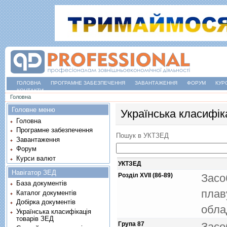
ГОЛОВНА
ПРОГРАМНЕ ЗАБЕЗПЕЧЕННЯ
ЗАВАНТАЖЕННЯ
ФОРУМ
КУР
КОНТАКТИ
Ви є тут
Головна
Головне меню
Українська класифік
Головна
Програмне забезпечення
Пошук в УКТЗЕД
Завантаження
Форум
Курси валют
УКТЗЕД
Навігатор ЗЕД
Розділ XVII (86-89)
Засо
База документів
плав
Каталог документів
Добірка документів
обла
Українська класифікація
товарів ЗЕД
Група 87
Засо