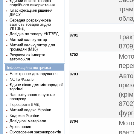
Єдиний список товарів
подвійного використання
трам
Класифікаційні рішення
ДМСУ
обла
Середня розрахункова
вартість товарів згідно
УКТЗЕД
Довідка по товару УКТЗЕД
8701
Трак
Митний калькулятор
8709)
Митний калькулятор для
громадян (М16)
Розрахунок імпорта
8702
Мото
автомобіля
пере
Інформаційна підтримка
Електронне декларування
8703
Авто
NCTS Фаза 5
приз
Єдине вікно для міжнародної
торгівлі
(крi
Час очікування в пунктах
пропуску
8702
Перевірити ВМД
Митний кодекс України
фург
Кодекси України
Довідкові матеріали
8704
Мото
Архів новин
вант
Обговорення законопроектів