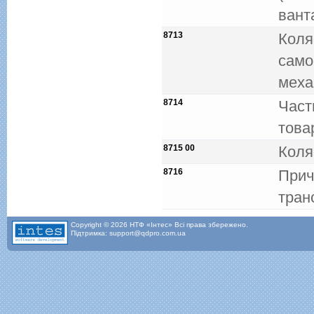
вант
8713
Коля
само
меха
8714
Част
това
8715 00
Коляс
8716
Прич
тран
Copyright © 2026 НТФ «Інтес» Всі права збережено.
Підтримка: support@qdpro.com.ua