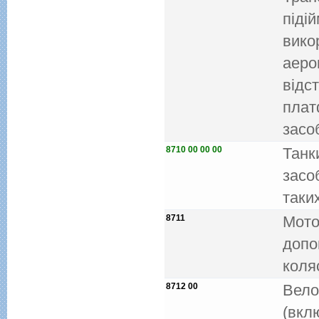
пiдi
вико
аеро
вiдс
плат
засоб
8710 00 00 00
Танк
засо
таки
8711
Мото
допо
коля
8712 00
Вело
(вкл