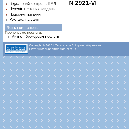
N 2921-VI
Віддалений контроль ВМД
Перелік тестових завдань
Поширені питання
Реклама на сайті
Дошка оголошень
Пропонуємо послуги:
Митно - брокерські послуги
Copyright © 2026 НТФ «Інтес» Всі права збережено.
Підтримка: support@qdpro.com.ua