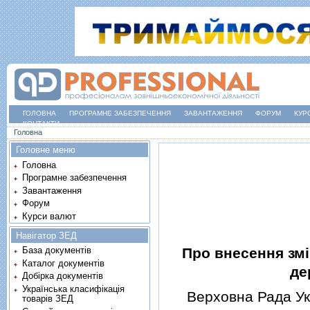
ГОЛОВНА
ПРОГРАМНЕ ЗАБЕЗПЕЧЕННЯ
ЗАВАНТАЖЕННЯ
ФОРУМ
КУР
КОНТАКТИ
Ви є тут
Головна
Головне меню
Головна
Програмне забезпечення
Завантаження
Форум
Курси валют
Навігатор ЗЕД
Про внесення змi
База документів
Каталог документів
де
Добірка документів
Українська класифікація
Верховна Рада Укр
товарів ЗЕД