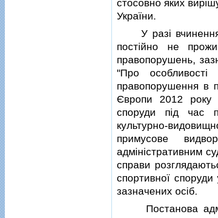
стосовно яких вирiш
України.
У разi вчинення i
постiйно не прожи
правопорушень, зазн
"Про особливостi
правопорушення в п
Європи 2012 року з
споруди пiд час 
культурно-видови
примусове видвор
адмiнiстративним су
справи розглядають
спортивної споруди
зазначених осiб.
Постанова адмiнi