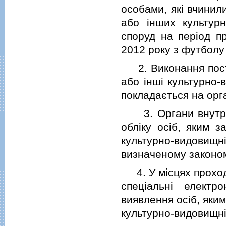
особами, якi вчинил
або iнших культурн
споруд на перiод п
2012 року з футболу 
2. Виконання поста
або iншi культурно-
покладається на орг
3. Органи внутрiш
облiку осiб, яким з
культурно-видовищ
визначеному законом
4. У мiсцях проход
спецiальнi електр
виявлення осiб, яким
культурно-видовищнi