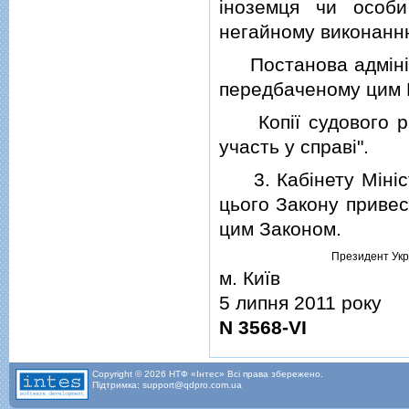
iноземця чи особи
негайному виконанн
Постанова адмiнiст
передбаченому цим 
Копiї судового рiш
участь у справi".
3. Кабiнету Мiнiстр
цього Закону привест
цим Законом.
Президент Укр
м. Київ
5 липня 2011 року
N 3568-VI
Copyright © 2026 НТФ «Інтес» Всі права збережено.
Підтримка: support@qdpro.com.ua