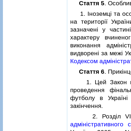
Стаття 5
. Особли
1. Iноземцi та особ
на територiї Украї
зазначенi у частин
характеру вчинено
виконання адмiнiс
видворенi за межi У
Кодексом адмiнiстра
Стаття 6
. Прикiн
1. Цей Закон наб
проведення фiнал
футболу в Українi
закiнчення.
2. Роздiл VII "П
адмiнiстративного 