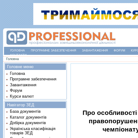
ГОЛОВНА
ПРОГРАМНЕ ЗАБЕЗПЕЧЕННЯ
ЗАВАНТАЖЕННЯ
ФОРУМ
КУР
КОНТАКТИ
Ви є тут
Головна
Головне меню
Головна
Програмне забезпечення
Завантаження
Форум
Курси валют
Навігатор ЗЕД
Про особливостi
База документів
Каталог документів
правопорушенн
Добірка документів
чемпiонату
Українська класифікація
товарів ЗЕД