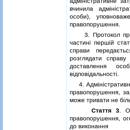
адмiнiстративне за
вчинила адмiнiстр
особи), уповноваж
правопорушення.
3. Протокол про а
частинi першiй ста
справи передаєтьс
розглядати справу
доставлення особ
вiдповiдальностi.
4. Адмiнiстративне
правопорушення, заз
може тривати не бiл
Стаття 3
. О
правопорушення, ог
до виконання