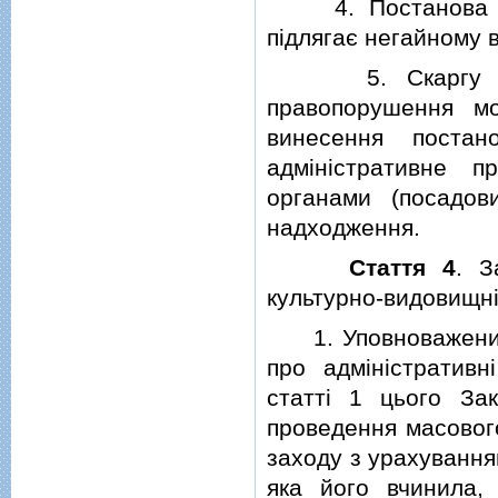
4. Постанова по 
пiдлягає негайному 
5. Скаргу на по
правопорушення м
винесення поста
адмiнiстративне п
органами (посадов
надходження.
Стаття 4
. З
культурно-видовищнi
1. Уповноважений о
про адмiнiстративн
статтi 1 цього Зак
проведення масовог
заходу з урахування
яка його вчинила,