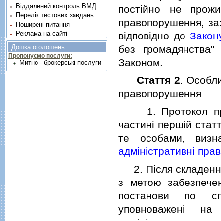
Віддалений контроль ВМД
постiйно не прожи
Перелік тестових завдань
правопорушення, заз
Поширені питання
Реклама на сайті
вiдповiдно до
Закон
без громадянства"
Дошка оголошень
Пропонуємо послуги:
Законом.
Митно - брокерські послуги
Стаття 2
. Особл
правопорушення
1. Протокол про а
частинi першiй стат
те особами, виз
адмiнiстративнi пр
2. Пiсля складення
з метою забезпече
постанови по сп
уповноваженi на