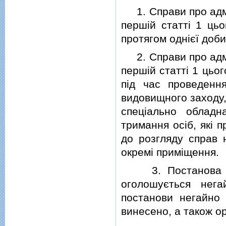
1. Справи про адмiн
першiй статтi 1 цьо
протягом однiєї доби
2. Справи про адмiн
першiй статтi 1 цьог
пiд час проведенн
видовищного заходу,
спецiально обладн
тримання осiб, якi п
до розгляду справ 
окремi примiщення.
3. Постанова по 
оголошується нега
постанови негайно п
винесено, а також ор