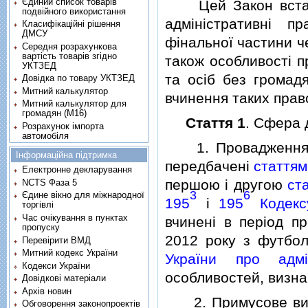
Єдиний список товарів
Цей Закон встано
подвійного використання
адмiнiстративнi п
Класифікаційні рішення
ДМСУ
фiнальної частини ч
Середня розрахункова
вартість товарів згідно
також особливостi п
УКТЗЕД
та осiб без громадя
Довідка по товару УКТЗЕД
Митний калькулятор
вчинення таких пра
Митний калькулятор для
громадян (М16)
Стаття 1
. Сфера 
Розрахунок імпорта
автомобіля
1. Провадження у 
Інформаційна підтримка
передбаченi
статтям
Електронне декларування
першою i другою
ст
NCTS Фаза 5
3
6
Єдине вікно для міжнародної
195
i
195
Кодексу
торгівлі
Час очікування в пунктах
вчиненi в перiод п
пропуску
2012 року з футбол
Перевірити ВМД
Митний кодекс України
України про адмi
Кодекси України
особливостей, визна
Довідкові матеріали
Архів новин
2. Примусове видво
Обговорення законопроектів