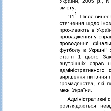
України, 2005 р., N
змiсту:
1
"11
. Пiсля вине
стягнення щодо iноз
проживають в Україн
провадження у справ
проведення фiнал
футболу в Українi"
статтi 1 цього Зак
внутрiшнiх справ н
адмiнiстративного
вирiшення питання 
громадянства, якi п
межi України.
Адмiнiстративнi сп
розглядаються нев