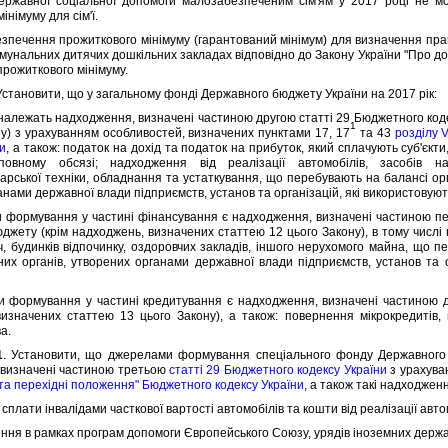
вної соцiальної допомоги малозабезпеченим сiм'ям у 2017 роцi не мож
iнiмуму для сiм'ї.
ечення прожиткового мiнiмуму (гарантований мiнiмум) для визначення права
мунальних дитячих дошкiльних закладах вiдповiдно до Закону України "Про дош
прожиткового мiнiмуму.
 Установити, що у загальному фондi Державного бюджету України на 2017 рiк:
лежать надходження, визначенi частиною другою статтi 29 Бюджетного кодек
1
ну) з урахуванням особливостей, визначених пунктами 17, 17
та 43
роздiлу 
ни
, а також: податок на дохiд та податок на прибуток, який сплачують суб'єкт
овному обсязi; надходження вiд реалiзацiї автомобiлiв, засобiв на
дарської технiки, обладнання та устаткування, що перебувають на балансi ор
анами державної влади пiдприємств, установ та органiзацiй, якi використову
рмування у частинi фiнансування є надходження, визначенi частиною 
джету (крiм надходжень, визначених статтею 12 цього Закону), в тому числi
, будинкiв вiдпочинку, оздоровчих закладiв, iншого нерухомого майна, що п
их органiв, утворених органами державної влади пiдприємств, установ та о
рмування у частинi кредитування є надходження, визначенi частиною 
изначених статтею 13 цього Закону), а також: повернення мiкрокредитiв,
а.
1
. Установити, що джерелами формування спецiального фонду Державного б
 визначенi частиною третьою
статтi 29 Бюджетного кодексу України
з урахува
 та перехiднi положення" Бюджетного кодексу України
, а також такi надходжен
плати iнвалiдами часткової вартостi автомобiлiв та кошти вiд реалiзацiї авто
я в рамках програм допомоги Європейського Союзу, урядiв iноземних держав