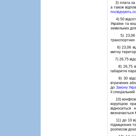
3) плата за п
а також вiдпо
посвiдчують ос
4) 50 вiдсотк
України та ко
земельних дiл
5) 23,06 вiд
транспортних 
6) 23,06 вiдс
митну територ
7) 26,75 вiдс
8) 26,75 вiдс
габаритнi пар
9) 30 вiдсотк
втрачених або
до
Закону Укр
її спецiальний 
10) конфiсков
корупцiєю пра
вiдноситься 
визначається К
11) до 10 вiд
пiдакцизних то
розписом дохо