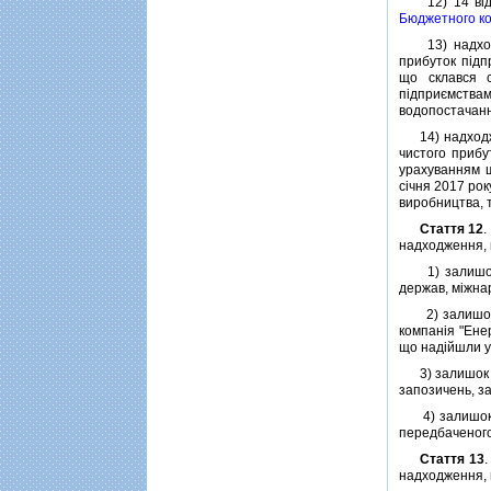
12) 14 вiдсо
Бюджетного ко
13) надходжен
прибуток пiдп
що склався с
пiдприємствам
водопостачанн
14) надходжен
чистого прибу
урахуванням ш
сiчня 2017 рок
виробництва, 
Стаття 12
.
надходження,
1) залишок к
держав, мiжна
2) залишок к
компанiя "Ене
що надiйшли у
3) залишок ко
запозичень, за
4) залишок ко
передбаченог
Стаття 13
.
надходження,