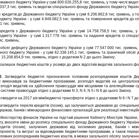
вного бюджету України у сумi 800.026.255,8 тис. гривень, у тому числi вида
.337,3 тис. гривень та видатки спецiального фонду Державного бюджету України 
едитiв до Державного бюджету України у сумi 6.206.862,6 тис. гривень, у т
джету України - у сумi 4.949.082,5 тис. гривень та повернення кредитiв до 
1 тис. гривень;
тiв з Державного бюджету України у сумi 14.758.758,5 тис. гривень, у т
джету України - у сумi 1.317.778 тис. гривень та надання кредитiв iз спецi
ис. гривень;
яг дефiциту Державного бюджету України у сумi 77.547.000 тис. гривень, у
ого бюджету України - у сумi 62.338.145,1 тис. гривень та граничний обся
i 15.208.854,9 тис. гривень, згiдно з додатком N 2 до цього Закону;
ишок бюджетних коштiв у розмiрi до двох вiдсоткiв видаткiв загального фо
2
. Затвердити бюджетнi призначення головним розпорядникам коштiв Дер
х виконавцiв за бюджетними програмами, розподiл видаткiв на централiзо
зподiл видаткiв на здiйснення правосуддя мiж мiсцевими та апеляцiйними с
системи правосуддя згiдно з додатками N 3, N 4, N 5 i N 8 до цього Закону.
атвердити на 2017 рiк мiжбюджетнi трансферти згiдно з додатками N 6 i N 7 до
Затвердити перелiк кредитiв (позик), що залучаються державою до спецiальн
держав, банкiв i мiжнародних фiнансових органiзацiй для реалiзацiї iнвестицiйн
iстерству фiнансiв України на пiдставi рiшення Кабiнету Мiнiстрiв України,
у, вносити змiни до розпису спецiального фонду Державного бюджету Україн
едитiв (позик), залучених державою вiд iноземних держав, банкiв i мiж
 проектiв, та витрат за вiдповiдними бюджетними програмами, а також пере
ловних розпорядникiв бюджетних коштiв, в межах загального обсягу залучення 