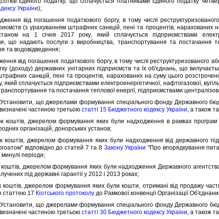
ткiв єдиного податку, що сплачується платниками єдиного податку четвер
дексу України
);
ня вiд погашення податкового боргу, в тому числi реструктуризованого а
риємств (з урахуванням штрафних санкцiй, пенi та процентiв, нарахованих на
таном на 1 сiчня 2017 року, який сплачується пiдприємствами електрое
и, що надають послуги з виробництва, транспортування та постачання теп
я та водовiдведення;
ня вiд погашення податкового боргу, в тому числi реструктуризованого або 
тку (доходу) державних унiтарних пiдприємств та їх об'єднань, що вилучаєт
трафних санкцiй, пенi та процентiв, нарахованих на суму цього розстрочено
у, який сплачується пiдприємствами електроенергетичної, нафтогазової, вугiл
транспортування та постачання теплової енергiї, пiдприємствами централiзо
 Установити, що джерелами формування спецiального фонду Державного бюдж
 визначенi частиною третьою
статтi 15 Бюджетного кодексу України
, а також т
оштiв, джерелом формування яких були надходження в рамках програм д
родних органiзацiй, донорських установ;
оштiв, джерелом формування яких були надходження вiд державного пiд
ргоатом" вiдповiдно до статей 7 та 8
Закону України
"Про впорядкування питан
 минулi перiоди;
штiв, джерелом формування яких були надходження Державного агентства а
лучених пiд державнi гарантiї у 2012 i 2013 роках;
штiв, джерелом формування яких були кошти, отриманi вiд продажу частин в
о статтею 17
Кiотського протоколу
до Рамкової конвенцiї Органiзацiї Об'єднани
 Установити, що джерелами формування спецiального фонду Державного бюдж
 визначенi частиною третьою
статтi 30 Бюджетного кодексу України
, а також т