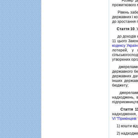
Розмiр держа
прожиткового м
Рiвень забезп
державних i ко
до зростання 
Стаття 10
.
до доходiв на
11 цього Зако
кодексу Украї
лотерей, у п
сiльськогоспо
утворених орг
джерелами фо
державного бю
державних дач
iнших державн
бюджету;
джерелами фо
надходжень, в
пiдприємництв
Стаття 1
надходження,
VI "Прикiнцевi
1) кошти вiд с
2) надходженн