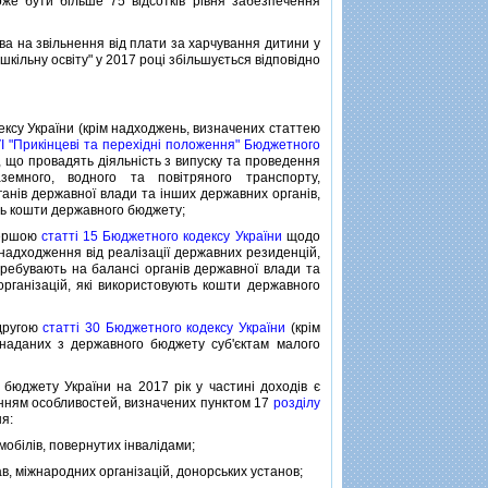
е бути бiльше 75 вiдсоткiв рiвня забезпечення
 на звiльнення вiд плати за харчування дитини у
кiльну освiту" у 2017 роцi збiльшується вiдповiдно
су України (крiм надходжень, визначених статтею
VI "Прикiнцевi та перехiднi положення" Бюджетного
и, що провадять дiяльнiсть з випуску та проведення
земного, водного та повiтряного транспорту,
ганiв державної влади та iнших державних органiв,
ють кошти державного бюджету;
першою
статтi 15 Бюджетного кодексу України
щодо
 надходження вiд реалiзацiї державних резиденцiй,
еребувають на балансi органiв державної влади та
рганiзацiй, якi використовують кошти державного
другою
статтi 30 Бюджетного кодексу України
(крiм
 наданих з державного бюджету суб'єктам малого
юджету України на 2017 рiк у частинi доходiв є
нням особливостей, визначених пунктом 17
роздiлу
ня:
мобiлiв, повернутих iнвалiдами;
, мiжнародних органiзацiй, донорських установ;