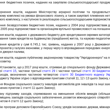
 бюджетних позичок, наданих на закупiвлю сiльськогосподарської продукц
я коштiв, наданих Мiнiстерству аграрної полiтики та продовольства
му комплексi на умовах фiнансового лiзингу, а також закупiвлi племiнних нете
ого комплексу, з наступною їх реалiзацiєю сiльськогосподарським пiдприємств
я безвiдсоткових бюджетних позик, наданих у 2004 роцi пiдприємствам д
 2005 роцi пiдприємствам та органiзацiям вугiльної промисловостi на погашен
 коштiв, наданих з державного бюджету для кредитування окремих категорiй
ання таких кредитiв на будiвництво (придбання) житла, та науково-педагогiчних
 кредитiв у сумi 6.745,1 тис. гривень, наданих у 2007 роцi з Державног
проектiв у галузях економiки, у першу чергу iз впровадження передових енерг
х джерел палива;
 коштiв, наданих публiчному акцiонерному товариству "Укргiдроенерго" на пов
озвитку.
 Установити, що у 2017 роцi кошти, отриманi до спецiального фонду Державно
ьої
статтi 15
, частини третьої
статтi 29
i частини третьої
статтi 30 Бюджетно
аходiв, визначених частиною четвертою
статтi 30 Бюджетного кодексу Ук
жету України згiдно з вiдповiдними пунктами статей 11, 12 i 13 цього Закону,
Фондом соцiального захисту iнвалiдiв автомобiлiв для iнвалiдiв та iншi захо
ених пунктом 1 статтi 11 цього Закону);
пiдтримку заходiв, спрямованих на зменшення обсягiв викидiв (збiльшенн
мiщень закладiв соцiального забезпечення, розвиток мiжнародного спiвробiт
ктом 4 статтi 12 цього Закону);
 програм допомоги Європейського Союзу, урядiв iноземних держав, мiжнарод