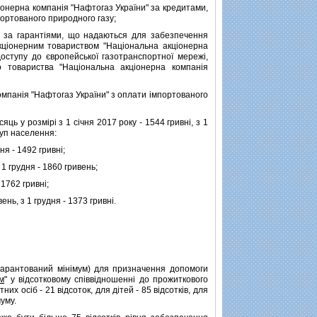
онерна компанiя "Нафтогаз України" за кредитами,
портованого природного газу;
 за гарантiями, що надаються для забезпечення
акцiонерним товариством "Нацiональна акцiонерна
оступу до європейської газотранспортної мережi,
го товариства "Нацiональна акцiонерна компанiя
мпанiя "Нафтогаз України" з оплати iмпортованого
ць у розмiрi з 1 сiчня 2017 року - 1544 гривнi, з 1
руп населення:
ня - 1492 гривнi;
 1 грудня - 1860 гривень;
 1762 гривнi;
ень, з 1 грудня - 1373 гривнi.
(гарантований мiнiмум) для призначення допомоги
м
" у вiдсотковому спiввiдношеннi до прожиткового
х осiб - 21 вiдсоток, для дiтей - 85 вiдсоткiв, для
муму.