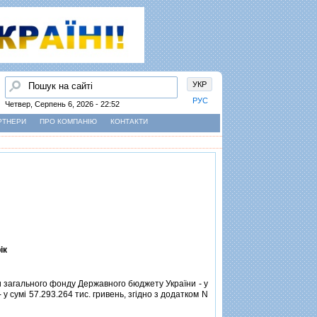
Пошук
УКР
РУС
Четвер, Серпень 6, 2026 - 22:52
РТНЕРИ
ПРО КОМПАНІЮ
КОНТАКТИ
iк
и загального фонду Державного бюджету України - у
у сумi 57.293.264 тис. гривень, згiдно з додатком N