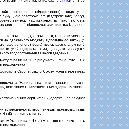
тої групи (як виняток iз положень
статей 64
i
69
бо розстроченого (вiдстроченого), з податку на
 суму цього розстроченого (вiдстроченого) боргу),
нергетичної, нафтогазової, вугiльної галузей,
лової енергiї, пiдприємствами централiзованого
розстроченого (вiдстроченого), iз сплати частини
ься до державного бюджету вiдповiдно до закону (з
го (вiдстроченого) боргу), що склався станом на 1
ьної галузей, пiдприємствами, що надають послуги з
ваного водопостачання та водовiдведення.
ету України на 2017 рiк у частинi фiнансування є
акi надходження:
опомоги Європейського Союзу, урядiв iноземних
приємства "Нацiональна атомна енергогенеруюча
ь, пов'язаних iз забезпеченням ядерної безпеки",
втомобiльних дорiг України, одержанi за рахунок
становленої кiлькостi викидiв парникових газiв,
х Нацiй про змiну клiмату.
ету України на 2017 рiк у частинi кредитування є
акi надходження: