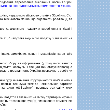
идбання, перевезення, зберiгання i носiння зброї,
кументи, що пiдтверджують громадянство України,
технiки, нерухомого вiйськового майна Збройних Сил
го вiйськового майна, що пiдлягають реалiзацiї, та
сотка акцизного податку з вироблених в Українi
а 26,75 вiдсотка акцизного податку з ввезених на
нших самохiдних машин i механiзмiв, ваговi або
вного збору за оформлення (у тому числi замiсть
iдчують особу чи її спецiальний статус вiдповiдно
жують громадянство України, посвiдчують особу чи
ям суду за вчинення корупцiйного та пов'язаного з
 позики, вся сума яких за номiнальною вартiстю
за цими облiгацiями), порядок розподiлу яких
ий податок з ввезених на митну територiю України
країни товарiв (продукцiї)), визначеного помiсячним
раїни;