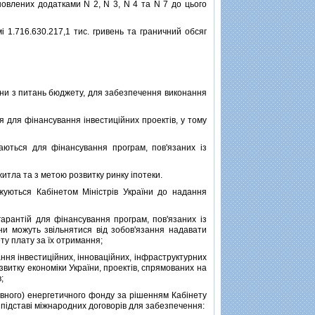
ановлених додатками N 2, N 3, N 4 та N 7 до цього
 1.716.630.217,1 тис. гривень та граничний обсяг
їни з питань бюджету, для забезпечення виконання
 для фiнансування iнвестицiйних проектiв, у тому
ються для фiнансування програм, пов'язаних iз
тла та з метою розвитку ринку iпотеки.
ються Кабiнетом Мiнiстрiв України до надання
антiй для фiнансування програм, пов'язаних iз
ни можуть звiльнятися вiд зобов'язання надавати
у плату за їх отримання;
ня iнвестицiйних, iнновацiйних, iнфраструктурних
звитку економiки України, проектiв, спрямованих на
;
вного) енергетичного фонду за рiшенням Кабiнету
 пiдставi мiжнародних договорiв для забезпечення: