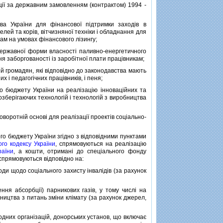
iї за державним замовленням (контрактом) 1994 -
 України для фiнансової пiдтримки заходiв в
лей та корiв, вiтчизняної технiки i обладнання для
ам на умовах фiнансового лiзингу;
ержавної форми власностi паливно-енергетичного
ня заборгованостi iз заробiтної плати працiвникам;
 громадян, якi вiдповiдно до законодавства мають
 i педагогiчних працiвникiв, i пеня;
о бюджету України на реалiзацiю iнновацiйних та
озберiгаючих технологiй i технологiй з виробництва
оротнiй основi для реалiзацiї проектiв соцiально-
го бюджету України згiдно з вiдповiдними пунктами
го кодексу України
, спрямовуються на реалiзацiю
раїни
, а кошти, отриманi до спецiального фонду
 спрямовуються вiдповiдно на:
ди щодо соцiального захисту iнвалiдiв (за рахунок
я абсорбцiї) парникових газiв, у тому числi на
ництва з питань змiни клiмату (за рахунок джерел,
них органiзацiй, донорських установ, що включає