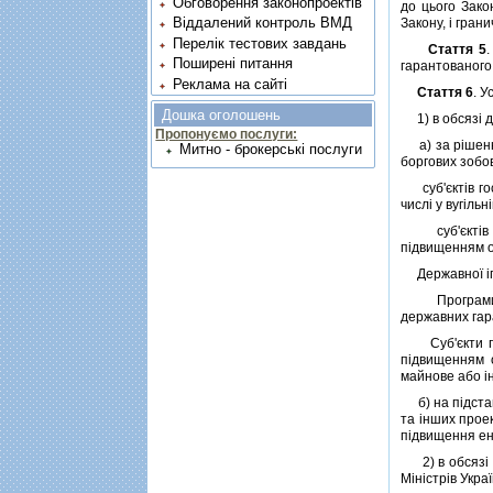
Обговорення законопроектів
до цього Зако
Віддалений контроль ВМД
Закону, i гран
Перелік тестових завдань
Стаття 5
Поширені питання
гарантованого 
Реклама на сайті
Стаття 6
. У
Дошка оголошень
1) в обсязi до
Пропонуємо послуги:
а) за рiшення
Митно - брокерські послуги
боргових зобов
суб'єктiв гос
числi у вугiль
суб'єктiв го
пiдвищенням об
Державної iпо
Програми, по
державних гар
Суб'єкти гос
пiдвищенням о
майнове або i
б) на пiдстав
та iнших проек
пiдвищення ен
2) в обсязi д
Мiнiстрiв Укра