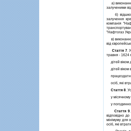
а) виконання 
залученими вi
б) вiдшкодув
залучення кре
компанiя "Наф
транспортува
"Нафтогаз Укр
в) виконання 
вiд європейськ
Стаття 7
. 
травня - 1624 
дiтей вiком до 
дiтей вiком вi
працездатних о
осiб, якi втра
Стаття 8
. У
у мiсячному ро
у погодинному 
Стаття 9
вiдповiдно до
мiнiмуму для о
осiб, якi втра