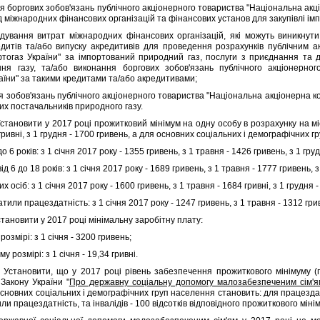
боргових зобов'язань публiчного акцiонерного товариства "Нацiональна акцi
д мiжнародних фiнансових органiзацiй та фiнансових установ для закупiвлi iм
ання витрат мiжнародних фiнансових органiзацiй, якi можуть виникнути
дитiв та/або випуску акредитивiв для проведення розрахункiв публiчним 
тогаз України" за iмпортований природний газ, послуги з приєднання та д
ння газу, та/або виконання боргових зобов'язань публiчного акцiонерно
аїни" за такими кредитами та/або акредитивами;
зобов'язань публiчного акцiонерного товариства "Нацiональна акцiонерна ко
их постачальникiв природного газу.
Установити у 2017 роцi прожитковий мiнiмум на одну особу в розрахунку на мiся
гривнi, з 1 грудня - 1700 гривень, а для основних соцiальних i демографiчних г
6 рокiв: з 1 сiчня 2017 року - 1355 гривень, з 1 травня - 1426 гривень, з 1 груд
д 6 до 18 рокiв: з 1 сiчня 2017 року - 1689 гривень, з 1 травня - 1777 гривень, з
сiб: з 1 сiчня 2017 року - 1600 гривень, з 1 травня - 1684 гривнi, з 1 грудня -
тили працездатнiсть: з 1 сiчня 2017 року - 1247 гривень, з 1 травня - 1312 грив
становити у 2017 роцi мiнiмальну заробiтну плату:
змiрi: з 1 сiчня - 3200 гривень;
розмiрi: з 1 сiчня - 19,34 гривнi.
. Установити, що у 2017 роцi рiвень забезпечення прожиткового мiнiмуму 
 Закону України "
Про державну соцiальну допомогу малозабезпеченим сiм'я
сновних соцiальних i демографiчних груп населення становить: для працездатни
тили працездатнiсть, та iнвалiдiв - 100 вiдсоткiв вiдповiдного прожиткового мiнi