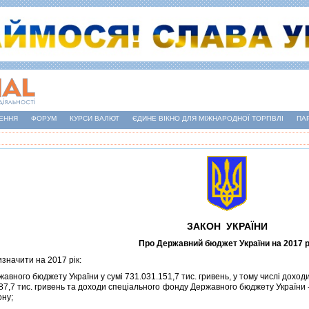
ЕННЯ
ФОРУМ
КУРСИ ВАЛЮТ
ЄДИНЕ ВІКНО ДЛЯ МІЖНАРОДНОЇ ТОРГІВЛІ
ПА
ЗАКОН УКРАЇНИ
Про Державний бюджет України на 2017 р
изначити на 2017 рiк:
ного бюджету України у сумi 731.031.151,7 тис. гривень, у тому числi доход
87,7 тис. гривень та доходи спецiального фонду Державного бюджету України - 
ону;