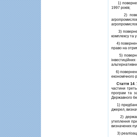
1) повернення
1997 рокiв;
2) поверненн
агропромислово
агропромислов
3) поверненн
комплексу та у
4) повернення
право на отрим
5) повернення
iнвестицiйних 
альтернативни
6) повернення
економiчного р
Стаття 14
.
частини трет
програм та з
Державного бюд
1) придбання 
джерел, визнач
2) державну 
утеплення при
визначених пун
3) реалiзацiю