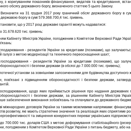
ну, з коригуванням показникiв фiнансування, видаткiв та кредитування, вст
ичного обсягу державного боргу, визначеного статтею 5 цього Закону.
. Визначити на 31 грудня 2017 року граничний обсяг державного боргу в сумi
державою боргу в сумi 579.368.700,4 тис. гривень.
становити, що у 2017 роцi державнi гарантiї можуть надаватися:
 31.678.620 тис. гривень:
м Кабiнету Мiнiстрiв України, погодженим з Комiтетом Верховної Ради Укра
'язань:
подарювання - резидентiв України за кредитами (позиками), що залучаються
нiй галузi з метою модернiзацiї та технiчного переоснащення шахт;
сподарювання - резидентiв України за кредитами (позиками), що залуча
ороноздатностi i безпеки держави (в обсязi до 7.000.000 тис. гривень);
течної установи за зовнiшнiми запозиченнями для будiвництва доступного жи
в'язанi з пiдвищенням обороноздатностi i безпеки держави, затверджу
антiй.
подарювання, щодо яких приймається рiшення про надання державних гар
бороноздатностi i безпеки держави, за рiшенням Кабiнету Мiнiстрiв Украї
нше забезпечення виконання зобов'язань та сплачувати до державного бюджет
i мiжнародних договорiв України за такими можливими напрямами: фiнансуван
тiв розвитку, якi мають стратегiчне значення та реалiзацiя яких сприятиме ро
ергоефективностi та змiцнення конкурентних переваг українських пiдприємств
о 700.000 тис. доларiв США з метою доформування стабiлiзацiйного (резер
їни, погодженим з Комiтетом Верховної Ради України з питань бюджету, або на