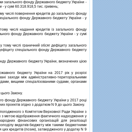
тки загального фонду Державного бюджету України -
- у сумi 60.318.918,5 тис. гривень;
ому числi повернення кредитiв до загального фонду
спецiального фонду Державного бюджету України - у
ому числi надання кредитiв iз загального фонду
ального фонду Державного бюджету України - у сумi
 тому числi граничний обсяг дефiциту загального
г дефiциту спецiального фонду Державного бюджету
нду Державного бюджету України, визначених цiєю
жавного бюджету України на 2017 рiк у розрiзi
ванi заходи мiж адмiнiстративно-територiальними
удами, вищими спецiалiзованими судами, органами
 цього Закону.
ого фонду Державного бюджету України у 2017 роцi
их проектiв згiдно з додатком N 9 до цього Закону.
 погодженого з Комiтетом Верховної Ради України з
и з метою вiдображення фактичного надходження у
народних фiнансових органiзацiй для реалiзацiї
розподiлу видаткiв бюджету мiж такими бюджетними
цих кредитiв (позик), затвердженого у додатку N 9