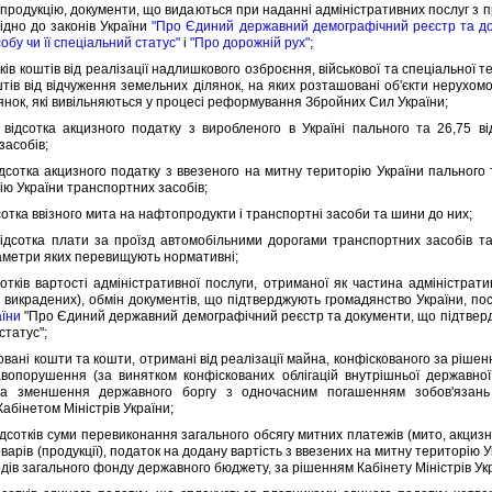
родукцiю, документи, що видаються при наданнi адмiнiстративних послуг з пр
вiдно до законiв України
"Про Єдиний державний демографiчний реєстр та до
обу чи її спецiальний статус"
i
"Про дорожнiй рух"
;
iв коштiв вiд реалiзацiї надлишкового озброєння, вiйськової та спецiальної 
штiв вiд вiдчуження земельних дiлянок, на яких розташованi об'єкти нерухомо
янок, якi вивiльняються у процесi реформування Збройних Сил України;
сотка акцизного податку з виробленого в Українi пального та 26,75 вiд
засобiв;
отка акцизного податку з ввезеного на митну територiю України пального т
iю України транспортних засобiв;
отка ввiзного мита на нафтопродукти i транспортнi засоби та шини до них;
отка плати за проїзд автомобiльними дорогами транспортних засобiв та i
аметри яких перевищують нормативнi;
iв вартостi адмiнiстративної послуги, отриманої як частина адмiнiстрати
 викрадених), обмiн документiв, що пiдтверджують громадянство України, посв
аїни
"Про Єдиний державний демографiчний реєстр та документи, що пiдтверд
статус";
анi кошти та кошти, отриманi вiд реалiзацiї майна, конфiскованого за рiшенн
вопорушення (за винятком конфiскованих облiгацiй внутрiшньої державної
на зменшення державного боргу з одночасним погашенням зобов'язань 
абiнетом Мiнiстрiв України;
соткiв суми перевиконання загального обсягу митних платежiв (мито, акцизн
варiв (продукцiї), податок на додану вартiсть з ввезених на митну територiю У
дiв загального фонду державного бюджету, за рiшенням Кабiнету Мiнiстрiв Ук