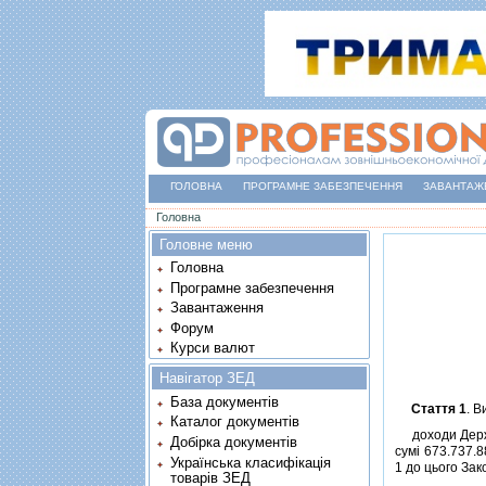
ГОЛОВНА
ПРОГРАМНЕ ЗАБЕЗПЕЧЕННЯ
ЗАВАНТАЖ
Ви є тут
Головна
Головне меню
Головна
Програмне забезпечення
Завантаження
Форум
Курси валют
Навігатор ЗЕД
База документів
Стаття 1
. В
Каталог документів
доходи Держав
Добірка документів
сумi 673.737.8
Українська класифікація
1 до цього Зак
товарів ЗЕД