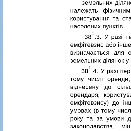
земельних дiлянок, 
належать фiзичним
користування та ст
населених пунктiв.
1
38
.3. У разi 
емфiтевзис або iнше
визначається для о
земельних дiлянок у
1
38
.4. У разi п
тому числi оренди,
вiднесену до сiльс
орендаря, користу
емфiтевзису) до iн
умовах (в тому числ
року та за умови д
законодавства, мi