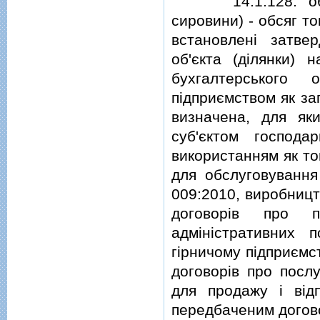
"14.1.128. обсяг
сировини) - обсяг то
встановленi затве
об'єкта (дiлянки) 
бухгалтерського 
пiдприємством як за
визначена, для яки
суб'єктом господа
використанням як то
для обслуговування
009:2010, виробницт
договорiв про 
адмiнiстративних 
гiрничому пiдприємс
договорiв про посл
для продажу i вiдп
передбаченим догов