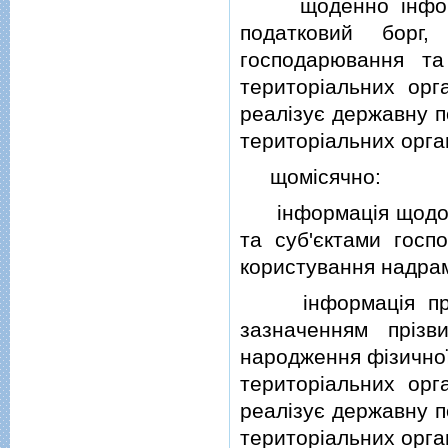
щоденно iнформац
податковий борг,
господарювання та
територiальних орг
реалiзує державну по
територiальних орган
щомiсячно:
iнформацiя щодо сп
та суб'єктами госп
користування надра
iнформацiя про фi
зазначенням прiзв
народження фiзичної 
територiальних орг
реалiзує державну по
територiальних орган