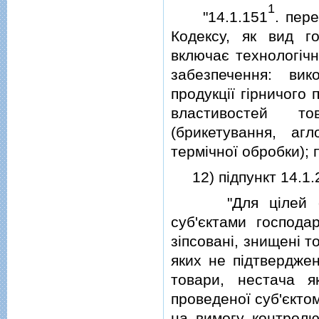
1
"14.1.151
. пер
Кодексу, як вид го
включає технологiчн
забезпечення: ви
продукцiї гiрничого
властивостей то
(брикетування, аг
термiчної обробки); 
12) пiдпункт 14.1.2
"Для цiлей опода
суб'єктами господар
зiпсованi, знищенi 
яких не пiдтверджен
товари, нестача я
проведеної суб'єктом
на вимогу контролюю