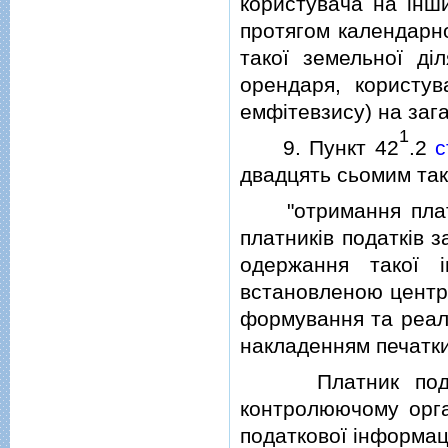
користувача на iнш
протягом календарно
такої земельної дi
орендаря, користу
емфiтевзису) на зага
1
9. Пункт 42
.2
с
двадцять сьомим так
"отримання платни
платникiв податкiв 
одержання такої 
встановленою центр
формування та реалi
накладенням печатк
Платник податкi
контролюючому орга
податкової iнформацi