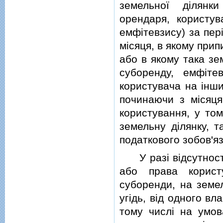
земельної дiлянк
орендаря, користу
емфiтевзису) за пер
мiсяця, в якому прип
або в якому така зе
суборенду, емфiте
користувача на iнши
починаючи з мiсяця
користування, у том
земельну дiлянку, т
податкового зобов'яз
У разi вiдсутностi
або права корист
суборенди, на земел
угiдь, вiд одного в
тому числi на умов