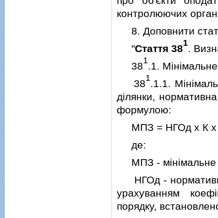
про об'єкти опода
контролюючих органi
8. Доповнити стат
1
"
Стаття 38
. Виз
1
38
.1. Мiнiмальн
1
38
.1.1. Мiнiма
дiлянки, нормативна
формулою:
МПЗ = НГОд х К х М
де:
МПЗ - мiнiмальне п
НГОд - нормативна 
урахуванням коефi
порядку, встановлен