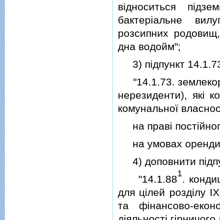
вiдноситься пiдзе
бактерiальне вил
розсипних родовищ, 
дна водойм";
3) пiдпункт 14.1.73 
"14.1.73. землекори
нерезиденти), якi 
комунальної власнос
на правi постiйног
на умовах оренди
4) доповнити пiдпу
1
"14.1.88
. конди
для цiлей роздiлу IX
та фiнансово-екон
дiяльностi гiрничого