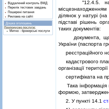
"12.4.5. надан
Віддалений контроль ВМД
Перелік тестових завдань
мiсцезнаходженням
Поширені питання
дiлянок у натурi (на
Реклама на сайті
пiдставi рiшень ор
Дошка оголошень
таких документiв:
Пропонуємо послуги:
Митно - брокерські послуги
документа, що по
України (паспорта г
реєстрацiйного номе
кадастрового плану
органiзацiї територiї
сертифiката на прав
Така iнформацiя на
формою, затверджени
2. У пунктi 14.1
ст