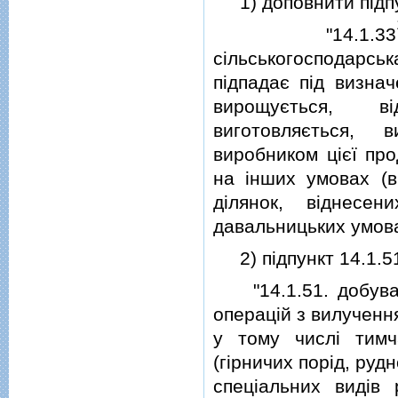
1) доповнити пiдпу
"14.1.33
сiльськогосподарсь
пiдпадає пiд визна
вирощується, вi
виготовляється, 
виробником цiєї про
на iнших умовах (в
дiлянок, вiднесе
давальницьких умова
2) пiдпункт 14.1.51 
"14.1.51. добуванн
операцiй з вилученн
у тому числi тимч
(гiрничих порiд, руд
спецiальних видiв