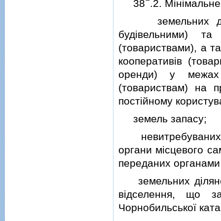
38
.2. Мiнiмальн
земельних дiлян
будiвельними) та
(товариствами), а т
кооперативiв (товар
оренди) у межах
(товариствам) на п
постiйному користув
земель запасу;
невитребуваних зе
органи мiсцевого са
переданих органами 
земельних дiлянок 
вiдселення, що за
Чорнобильської кат