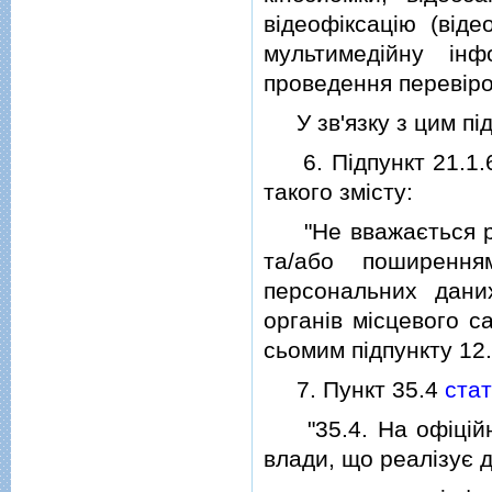
вiдеофiксацiю (вiде
мультимедiйну iнф
проведення перевiро
У зв'язку з цим пiд
6. Пiдпункт 21.1.6
такого змiсту:
"Не вважається ро
та/або поширення
персональних дан
органiв мiсцевого с
сьомим пiдпункту 12.
7. Пункт 35.4
стат
"35.4. На офiцiйно
влади, що реалiзує 