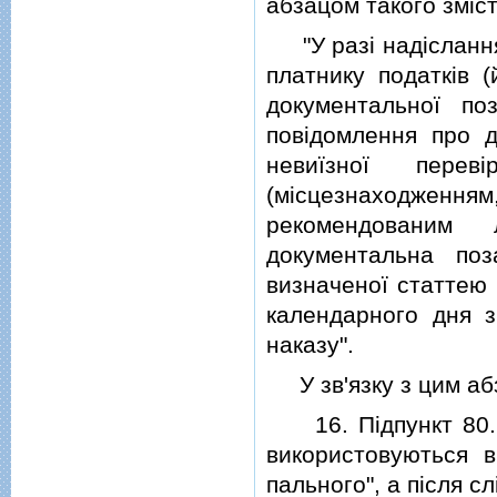
абзацом такого змiст
"У разi надiслання 
платнику податкiв (
документальної по
повiдомлення про д
невиїзної пере
(мiсцезнаходженн
рекомендованим
документальна поз
визначеної статтею 
календарного дня з
наказу".
У зв'язку з цим абз
16. Пiдпункт 80.2
використовуються в
пального", а пiсля сл