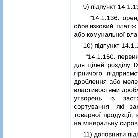
9) пiдпункт 14.1.136
"14.1.136. орендна
обов'язковий платi
або комунальної вла
10) пiдпункт 14.1.15
"14.1.150. первинн
для цiлей роздiлу I
гiрничого пiдприємс
дроблення або меле
властивостями дробл
утворень iз заст
сортування, якi з
товарної продукцiї,
на мiнеральну сирови
11) доповнити пiдп