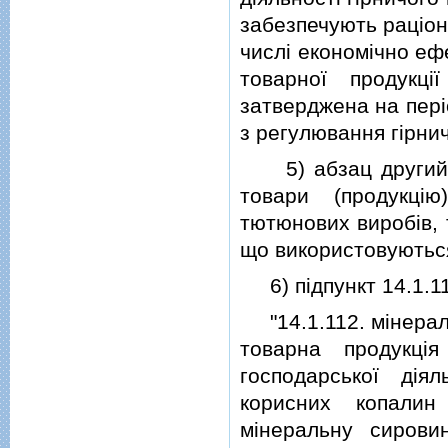
забезпечують рацiон
числi економiчно еф
товарної продукцi
затверджена на перi
з регулювання гiрнич
5) абзац другий пiд
товари (продукцi
тютюнових виробiв, 
що використовуються
6) пiдпункт 14.1.112
"14.1.112. мiнераль
товарна продукцi
господарської дiя
корисних копалин
мiнеральну сирови