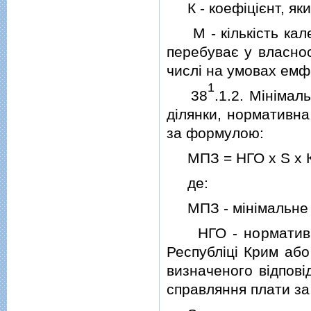
К - коефiцiєнт, яки
М - кiлькiсть кален
перебуває у власнос
числi на умовах емфi
1
38
.1.2. Мiнiма
дiлянки, нормативна
за формулою:
МПЗ = НГО х S х К 
де:
МПЗ - мiнiмальне п
НГО - нормативна 
Республiцi Крим або
визначеного вiдповi
справляння плати за