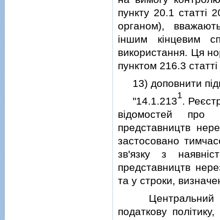
пункту 20.1 статтi 
органом), вважаю
iншим кiнцевим с
використання. Ця но
пунктом 216.3 статтi
13) доповнити пiдп
1
"14.1.213
. Реєст
вiдомостей про 
представництв нере
застосовано тимчас
зв'язку з наявнi
представництв нере
та у строки, визначе
Центральний орга
податкову полiтику