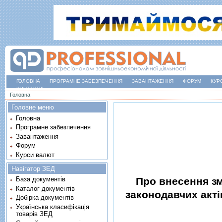
ГОЛОВНА
ПРОГРАМНЕ ЗАБЕЗПЕЧЕННЯ
ЗАВАНТАЖЕННЯ
ФОРУМ
КУР
КОНТАКТИ
Ви є тут
Головна
Головне меню
Головна
Програмне забезпечення
Завантаження
Форум
Курси валют
Навігатор ЗЕД
Про внесення зм
База документів
Каталог документів
законодавчих актi
Добірка документів
Українська класифікація
товарів ЗЕД