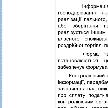
iнформацiя щод
господарювання, як
реалiзацiї пального
або зберiгання п
реалiзується iншим
власного спожива
роздрiбної торгiвлi 
Форма такої iн
встановлюються ц
забезпечує формуван
Контролюючий орга
iнформацiї, передба
зазначення платнико
про сплату податкi
контролюючим орган