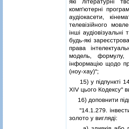
якi лiтературнi т
комп'ютернi програм
аудiокасети, кiне
телевiзiйного мовле
iншi аудiовiзуальнi 
будь-якi зареєстрова
права iнтелектуаль
модель, формулу, 
iнформацiю щодо пр
(ноу-хау)";
15) у пiдпунктi 14.
XIV цього Кодексу" 
16) доповнити пiдпу
"14.1.279. iнвестиц
золото у виглядi:
а) зливкiв або пл