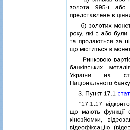
золота 995-ї або
представлене в цiнн
б) золотих монет 9
року, якi є або бул
та продаються за цi
що мiститься в монет
Ринковою вартiстю
банкiвських мета
України на стор
Нацiонального банку
3. Пункт 17.1
стат
"17.1.17. вiдкрито 
що мають функцiї ф
кiнозйомки, вiдеоз
вiдеофiксацiю (вiде