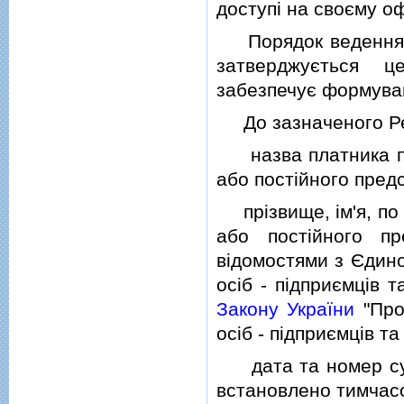
доступi на своєму оф
Порядок ведення Реє
затверджується ц
забезпечує формуван
До зазначеного Реє
назва платника под
або постiйного пред
прiзвище, iм'я, по 
або постiйного пр
вiдомостями з Єдино
осiб - пiдприємцiв 
Закону України
"Про
осiб - пiдприємцiв т
дата та номер судо
встановлено тимчасо