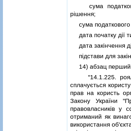
сума податкового
рiшення;
сума податкового б
дата початку дiї т
дата закiнчення дi
пiдстави для закiнч
14) абзац перший пi
"14.1.225. роялтi
сплачується користу
прав на користь орг
Закону України "
правовласникiв у с
отриманий як винаг
використання об'єкта