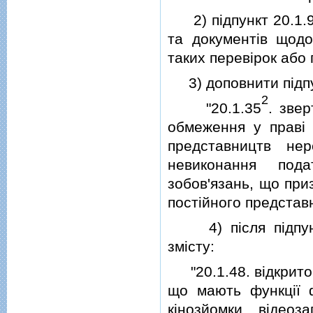
2) пiдпункт 20.1.9
та документiв щодо 
таких перевiрок або 
3) доповнити пiдпу
2
"20.1.35
. зве
обмеження у правi 
представництв нер
невиконання под
зобов'язань, що при
постiйного представ
4) пiсля пiдпункт
змiсту:
"20.1.48. вiдкрито 
що мають функцiї ф
кiнозйомки, вiдеоз