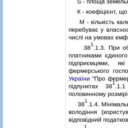
S - площа земельної
К - коефiцiєнт, що 
М - кiлькiсть кален
перебуває у власнос
числi на умовах емфi
1
38
.1.3. При о
платниками єдиного
пiдприємцями, як
фермерського госпо
України
"Про фермерс
1
пiдпунктах 38
.1.
половинному розмiрi
1
38
.1.4. Мiнiмал
володiння (корист
вiдповiдний податкови
1