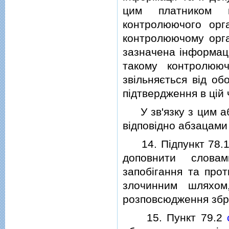
цим платником п
контролюючого орг
контролюючому орга
зазначена iнформацi
такому контролююч
звiльняється вiд об
пiдтвердження в цiй 
У зв'язку з цим аб
вiдповiдно абзацами
14. Пiдпункт 78.1.
доповнити словам
запобiгання та прот
злочинним шляхом
розповсюдження збр
15. Пункт 79.2