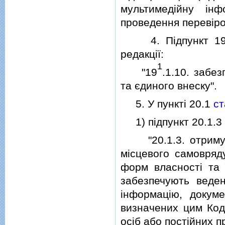
мультимедiйну iнф
проведення перевiро
4. Пiдпункт 1
редакцiї:
1
"19
.1.10. забез
та єдиного внеску".
5. У пунктi 20.1
ст
1) пiдпункт 20.1.3 в
"20.1.3. отримува
мiсцевого самовряду
форм власностi та ї
забезпечують веден
iнформацiю, докуме
визначених цим Код
осiб або постiйних 