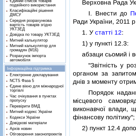
Єдиний список товарів
Верховна Рада Укр
подвійного використання
Класифікаційні рішення
I. Внести до
П
ДМСУ
Ради України, 2011 р.,
Середня розрахункова
вартість товарів згідно
УКТЗЕД
1. У
статтi 12
:
Довідка по товару УКТЗЕД
Митний калькулятор
1) у пунктi 12.3:
Митний калькулятор для
громадян (М16)
абзаци сьомий i вос
Розрахунок імпорта
автомобіля
"Звiтнiсть у розрi
Інформаційна підтримка
органом за запитом
Електронне декларування
днiв з моменту отри
NCTS Фаза 5
Єдине вікно для міжнародної
торгівлі
Порядок надання зв
Час очікування в пунктах
мiсцевого самовря
пропуску
Перевірити ВМД
виконавчої влади, 
Митний кодекс України
фiнансову полiтику";
Кодекси України
Довідкові матеріали
2) пункт 12.4 допов
Архів новин
Обговорення законопроектів