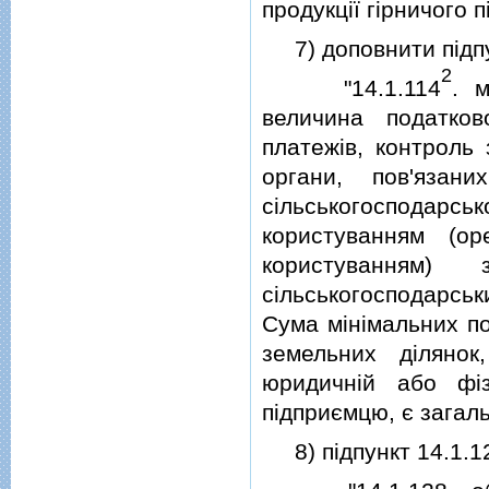
продукцiї гiрничого 
7) доповнити пiдпу
2
"14.1.114
. м
величина податков
платежiв, контроль
органи, пов'язан
сiльськогосподар
користуванням (ор
користуванням)
сiльськогосподарськи
Сума мiнiмальних по
земельних дiляно
юридичнiй або фiз
пiдприємцю, є загал
8) пiдпункт 14.1.128