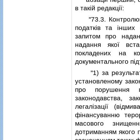
в такiй редакцiї:
"73.3. Контролююч
податкiв та iнших 
запитом про надан
надання якої вста
покладених на ко
документального пiд
"1) за результатам
установленому закон
про порушення пл
законодавства, за
легалiзацiї (вiдм
фiнансуванню теро
масового знищен
дотриманням якого п