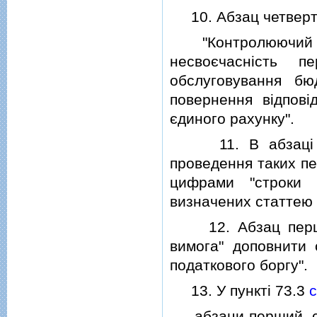
10. Абзац четверти
"Контролюючий орга
несвоєчаснiсть п
обслуговування бю
повернення вiдповi
єдиного рахунку".
11. В абзацi тр
проведення таких пе
цифрами "строки п
визначених статтею 
12. Абзац перши
вимога" доповнити
податкового боргу".
13. У пунктi 73.3
с
абзаци перший, сьо