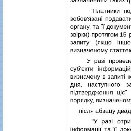
зазначенням таких фа
"Платники податк
зобов'язанi подават
органу, та її докуме
звiрки) протягом 15
запиту (якщо iнш
визначеному статтею
У разi проведення
суб'єкти iнформацi
визначену в запитi 
дня, наступного 
пiдтвердження цiєї
порядку, визначеном
пiсля абзацу двадц
"У разi отриманн
iнформацiї та її до