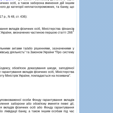
iзичних осiб, а також заборона вчинення дiй iншим
ного до категорiї неплатоспроможних, та банку, що
 р., N 48, ст. 436):
ння вкладiв фiзичних осiб, Мiнiстерства фiнансiв
1
iв України, визначених частиною першою статтi 266
льними актами та/або рiшеннями, зазначеними у
кiвську дiяльнiсть" та Законом України "Про систему
одексу, обов'язок доказування шкоди, заподiяної
гарантування вкладiв фiзичних осiб, Мiнiстерства
ету Мiнiстрiв України, покладається на позивача".
повноваженої особи Фонду гарантування вкладiв
влення заборони або обов'язку вчиняти певнi дiї,
ня вкладiв фiзичних осiб або Фонду гарантування
бо лiквiдацiї банку, а також iншим особам пiд час