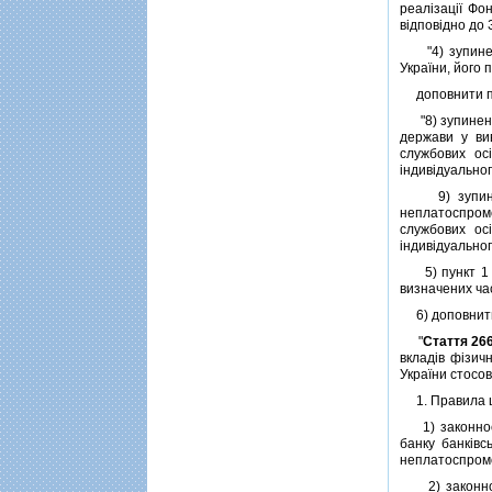
реалiзацiї Фо
вiдповiдно до 
"4) зупинення
України, його 
доповнити пун
"8) зупинення
держави у ви
службових ос
iндивiдуальног
9) зупинення
неплатоспромо
службових ос
iндивiдуальног
5) пункт 1 
визначених ча
6) доповнити
"
Стаття 26
вкладiв фiзичн
України стосов
1. Правила цi
1) законностi
банку банкiвс
неплатоспромо
2) законностi