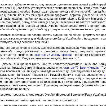
ається забезпечення позову шляхом зупинення тимчасової адмiнiстрацiї а
яти певнi дiї, обов'язку утримуватися вiд вчинення певних дiй Фонду гарантув
уповноваженим особам Фонду гарантування вкладiв фiзичних осiб, при здiйснен
я дiї рiшень Кабiнету Мiнiстрiв України про участь держави у виведеннi непл
фiнансiв України, прийнятих на виконання таких рiшень Кабiнету Мiнiстрiв Ук
в та фондового ринку, прийнятих у процесi виведення неплатоспроможного
трiв України, Мiнiстерства фiнансiв України, Нацiональної комiсiї з цiнних па
або обов'язку вчиняти дiї, обов'язку утримуватися вiд вчинення певних дiй, що
ється забезпечення позову шляхом зупинення дiї рiшень (нормативно-правов
, а також встановлення для Нацiонального банку України, його посадових та с
 утримуватися вiд вчинення певних дiй.
ється забезпечення позову шляхом заборони вiдповiдачу вчиняти певнi дiї, 
никiв або кредиторiв неплатоспроможного банку, банку, щодо якого прийнято
нку з пiдстав, визначених
статтею 77 Закону України
"Про банки i банкiвську 
 таких банкiв або Фонду гарантування вкладiв фiзичних осiб.
тиви) або грошовi кошти клiєнта неплатоспроможного банку або банку,
цензiї та лiквiдацiю банку з пiдстав, визначених
статтею 77 Закону України
"Про
ого власникiв), на якi судом накладено арешт до дня вiднесення банку д
iдкликання банкiвської лiцензiї та лiквiдацiю банку з пiдстав, визначених
с
крiм лiквiдацiї банку за рiшенням його власникiв), можуть бути переданi п
м про систему гарантування вкладiв фiзичних осiб порядку з письмовим пов
 iнтересах якої накладено арешт. При цьому переданi майно (активи) або гр
ро накладення арешту".
ькому процесуальному кодексi України (Вiдомостi Верховної Ради України, 2017
оповнити частинами третьою i четвертою такого змiсту:
пособом захисту прав осiб, якi є (були) учасниками банку i права та i