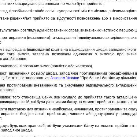
ння яких оскаржуване рiшення/акт не могло бути прийнято;
иднi розбiжностi та/або логiчнi суперечностi мiж кiлькiсними, якiсними оцiнк
не рiшення/акт прийнято за вiдсутностi повноважень або з використанням
ультатами розгляду адмiнiстративних справ, визначених частиною першою цiє
ротиправним (незаконним) та скасування iндивiдуального акта/рiшення, визн
;
з вiдповiдача (вiдповiдачiв) коштiв на вiдшкодування шкоди, заподiяної йог
кщо така вимога заявлена позивачем одночасно з вимогою про визнан
о акта/рiшення;
задоволеннi позовних вимог (повнiстю або частково).
тi визначення розмiру шкоди, заподiяної протиправними (незаконними) i
 цiєї статтi, встановлюються
Законом України
"Про банки i банкiвську дiяльнiст
протиправним (незаконним) та скасування iндивiдуального акта/рiшення,
положень:
ює того становища банку, яке iснувало до прийняття такого акта/рiшення
новища/прав осiб, якi були учасниками банку на момент прийняття такого акта
ти пiдставою для визнання недiйсними, нечинними, протиправними та скасува
типравною бездiяльностi, прийнятих, вчинених або допущених у процедур
у;
є будь-яких прав осiб, якi були учасниками банку на момент прийняття так
 заподiяної шкоди.