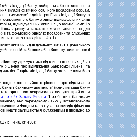
бо лiквiдацiї банку, заборони або встановлення
ання вкладiв фiзичних осiб, його посадовим особам,
нi тимчасової адмiнiстрацiї чи лiквiдацiї банку, а
атоспроможного банку з ринку, iндивiдуальних актiв
раїни, iндивiдуальних актiв Нацiональної комiсiї з
 банку з ринку, а також шляхом встановлення для
перiв та фондового ринку, їх посадових та службових
 випливають з таких рiшень/актiв.
их актiв чи iндивiдуальних актiв) Нацiонального
лужбових осiб заборони або обов'язку вчиняти певнi
обов'язку утримуватися вiд вчинення певних дiй за
 рiшення про вiдкликання банкiвської лiцензiї та
дiяльнiсть" (крiм лiквiдацiї банку за рiшенням його
 щодо якого прийнято рiшення про вiдкликання
 банки i банкiвську дiяльнiсть" (крiм лiквiдацiї банку
о категорiї неплатоспроможних або дня прийняття
таттею 77 Закону України
"Про банки i банкiвську
риймаючому або перехiдному банку у встановленому
iдомленням Фондом гарантування вкладiв фiзичних
ошовi кошти залишаються обтяженими вiдповiдно до
 р., N 48, ст. 436):
нтереси яких були порушенi внаслiдок виведення