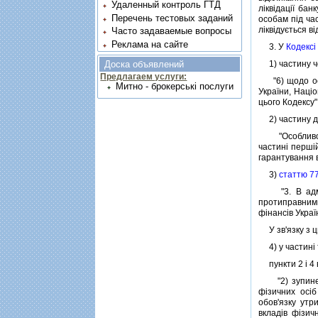
Удаленный контроль ГТД
лiквiдацiї ба
Перечень тестовых заданий
особам пiд ча
лiквiдується в
Часто задаваемые вопросы
Реклама на сайте
3. У
Кодексi
1) частину ч
Доска объявлений
Предлагаем услуги:
"6) щодо оска
Митно - брокерські послуги
України, Нацiо
цього Кодексу"
2) частину д
"Особливостi
частинi першiй
гарантування в
3)
статтю 7
"3. В адмiнi
протиправними
фiнансiв Украї
У зв'язку з ц
4) у частинi 
пункти 2 i 4 в
"2) зупиненн
фiзичних осiб
обов'язку утр
вкладiв фiзич