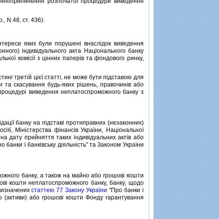
ня/припинення розпочатої процедури виведення
, N 48, ст. 436):
нтереси яких були порушенi внаслiдок виведення
онного) iндивiдуального акта Нацiонального банку
льної комiсiї з цiнних паперiв та фондового ринку,
нi третiй цiєї статтi, не може бути пiдставою для
 та скасування будь-яких рiшень, правочинiв або
 процедурi виведення неплатоспроможного банку з
дацiї банку на пiдставi протиправних (незаконних)
осiб, Мiнiстерства фiнансiв України, Нацiональної
i на дату прийняття таких iндивiдуальних актiв або
о банки i банкiвську дiяльнiсть" та Законом України
жного банку, а також на майно або грошовi кошти
шовi кошти неплатоспроможного банку, банку, щодо
 визначених
статтею 77 Закону України
"Про банки i
йно (активи) або грошовi кошти Фонду гарантування