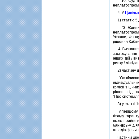
10. Суд не м
неплатоспромож
4. У
Цивiльн
1) статтю 5 д
"3. Єдиним с
неплатоспромо
України, Фонду
рiшення Кабiне
4. Визнання п
застосування 
iнших дiй / в
ринку / лiквiдац
2) частину др
"Особливостi 
iндивiдуальни
комiсiї з цiнн
рiшень, вiдпов
"Про систему г
3) у статтi 1
у першому реч
Фонду гаранту
якого прийнято
банкiвську дi
вкладiв фiзичн
частини шосту 