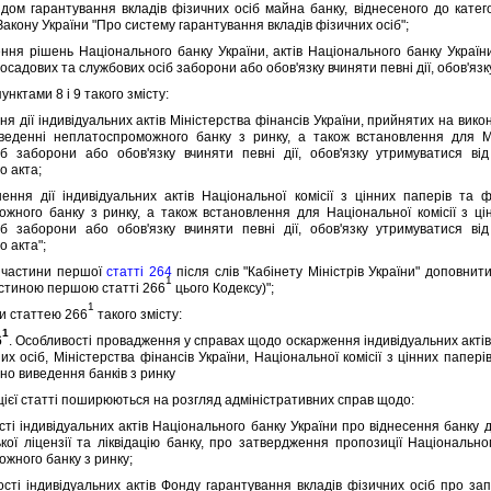
ндом гарантування вкладiв фiзичних осiб майна банку, вiднесеного до катег
Закону України "Про систему гарантування вкладiв фiзичних осiб";
 рiшень Нацiонального банку України, актiв Нацiонального банку України
посадових та службових осiб заборони або обов'язку вчиняти певнi дiї, обов'яз
ктами 8 i 9 такого змiсту:
 дiї iндивiдуальних актiв Мiнiстерства фiнансiв України, прийнятих на викон
веденнi неплатоспроможного банку з ринку, а також встановлення для Мi
iб заборони або обов'язку вчиняти певнi дiї, обов'язку утримуватися в
о акта;
 дiї iндивiдуальних актiв Нацiональної комiсiї з цiнних паперiв та ф
жного банку з ринку, а також встановлення для Нацiональної комiсiї з цiн
iб заборони або обов'язку вчиняти певнi дiї, обов'язку утримуватися в
о акта";
частини першої
статтi 264
пiсля слiв "Кабiнету Мiнiстрiв України" доповнити
1
стиною першою статтi 266
цього Кодексу)";
1
 статтею 266
такого змiсту:
1
6
. Особливостi провадження у справах щодо оскарження iндивiдуальних актi
их осiб, Мiнiстерства фiнансiв України, Нацiональної комiсiї з цiнних папер
но виведення банкiв з ринку
єї статтi поширюються на розгляд адмiнiстративних справ щодо:
 iндивiдуальних актiв Нацiонального банку України про вiднесення банку д
ької лiцензiї та лiквiдацiю банку, про затвердження пропозицiї Нацiональн
жного банку з ринку;
 iндивiдуальних актiв Фонду гарантування вкладiв фiзичних осiб про запр