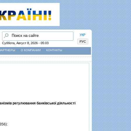
Найти
УКР
РУС
Суббота, Август 8, 2026 - 05:03
ПАРТНЕРЫ
О КОМПАНИИ
КОНТАКТЫ
нiзмiв регулювання банкiвської дiяльностi
356):