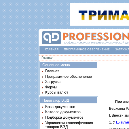
ГЛАВНАЯ
ПРОГРАММНОЕ ОБЕСПЕЧЕНИЕ
ЗАГРУЗК
Вы здесь
Главная
Основное меню
Главная
Программное обеспечение
Загрузка
Форум
Курсы валют
Навигатор ВЭД
Про вне
База документов
Верховна Рад
Каталог документов
I. Внести змiн
Подборка документов
1. У
Цивiльн
Украинская классификация
товаров ВЭД