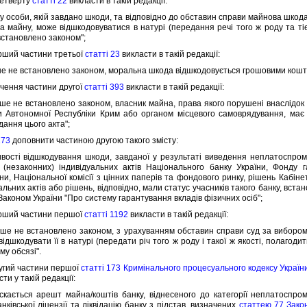
етверту
статтi 22
викласти в такiй редакцiї:
 особи, якiй завдано шкоди, та вiдповiдно до обставин справи майнова шкода 
а майну, може вiдшкодовуватися в натурi (передання речi того ж роду та тi
встановлено законом";
ший частини третьої
статтi 23
викласти в такiй редакцiї:
 не встановлено законом, моральна шкода вiдшкодовується грошовими кошта
ення частини другої
статтi 393
викласти в такiй редакцiї:
 не встановлено законом, власник майна, права якого порушенi внаслiдок 
 Автономної Республiки Крим або органом мiсцевого самоврядування, має 
дання цього акта";
173
доповнити частиною другою такого змiсту:
тi вiдшкодування шкоди, завданої у результатi виведення неплатоспроможно
(незаконних) iндивiдуальних актiв Нацiонального банку України, Фонду г
ни, Нацiональної комiсiї з цiнних паперiв та фондового ринку, рiшень Кабiне
альних актiв або рiшень, вiдповiдно, мали статус учасникiв такого банку, вст
 Законом України "Про систему гарантування вкладiв фiзичних осiб";
ший частини першої
статтi 1192
викласти в такiй редакцiї:
 не встановлено законом, з урахуванням обставин справи суд за вибором 
вiдшкодувати її в натурi (передати рiч того ж роду i такої ж якостi, полаго
му обсязi".
гий частини першої
статтi 173 Кримiнального процесуального кодексу Україн
асти у такiй редакцiї:
ться арешт майна/коштiв банку, вiднесеного до категорiї неплатоспром
нкiвської лiцензiї та лiквiдацiю банку з пiдстав, визначених
статтею 77 Зако