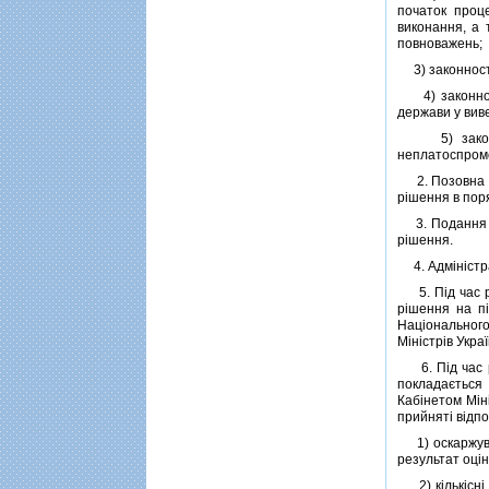
початок проце
виконання, а 
повноважень;
3) законностi
4) законностi
держави у вив
5) законност
неплатоспромо
2. Позовна за
рiшення в пор
3. Подання по
рiшення.
4. Адмiнiстра
5. Пiд час ро
рiшення на пi
Нацiонального
Мiнiстрiв Укра
6. Пiд час ро
покладається 
Кабiнетом Мiнi
прийнятi вiдпо
1) оскаржуван
результат оцiн
2) кiлькiснi,