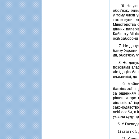
"6. Не допуск
обов'язку вчин
у тому числi 
також зупиненн
Мiнiстерства 
цiнних паперi
Кабiнету Мiнiс
осiб заборони 
7. Не допуска
банку України
дiї, обов'язку
8. Не допуска
позовами влас
лiквiдацiю ба
власникiв), до
9. Майно (ак
банкiвської лi
за рiшенням й
рiшення про в
дiяльнiсть" (
законодавство
осiб особи, в
ухвали суду п
5. У Господарс
1) статтю 5 д
"3. Єдиним с