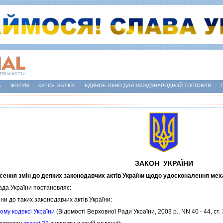
А
ФОРУМ
КУРСЫ ВАЛЮТ
ЕДИНОЕ ОКНО ДЛЯ МЕЖДУНАРОДНОЙ ТОРГОВЛИ
ЗАКОН УКРАЇНИ
сення змiн до деяких законодавчих актiв України щодо удосконалення меха
а України постановляє:
и до таких законодавчих актiв України:
ому кодексi України
(Вiдомостi Верховної Ради України, 2003 р., NN 40 - 44, ст. 