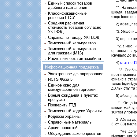
1) частину ч
Единый список товаров
двойного назначения
"4. На вимогу
шкода, завдан
Классификационные
якщо iнше не 
решения ГТСУ
Средняя расчетная
2) абзац пер
стоимость товаров согласно
"3. Якщо iнше
УКТВЭД
Справка по товару УКТВЭД
3) перше реч
Таможенный калькулятор
"2. Якщо iнше
Таможенный калькулятор
органом влади
для граждан (M16)
iснувало до ви
Расчет импорта автомобиля
4)
статтю 1
Информационная поддержка
"2. Особливос
Электронное декларирование
протиправних 
фiнансiв Украї
NCTS Фаза 5
таких iндивiду
Единое окно для
дiяльнiсть" та
международной торговли
Время ожидания в пунктах
5) абзац пер
пропуска
"1. Якщо iнше
Проверить ГТД
шкоди майну, 
Таможенный кодекс Украины
збитки у повно
Кодексы Украины
2. Абзац дру
Справочные материалы
3, ст. 88) викл
Архив новостей
"Не допускає
Обсуждение законопроектов
вiдкликання ба