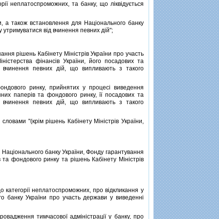
орiї неплатоспроможних, та банку, що лiквiдується
, а також встановлення для Нацiонального банку
ку утримуватися вiд вчинення певних дiй";
ання рiшень Кабiнету Мiнiстрiв України про участь
нiстерства фiнансiв України, його посадових та
iд вчинення певних дiй, що випливають з такого
ондового ринку, прийнятих у процесi виведення
них паперiв та фондового ринку, її посадових та
iд вчинення певних дiй, що випливають з такого
 словами "(крiм рiшень Кабiнету Мiнiстрiв України,
в Нацiонального банку України, Фонду гарантування
iв та фондового ринку та рiшень Кабiнету Мiнiстрiв
о категорiї неплатоспроможних, про вiдкликання у
ого банку України про участь держави у виведеннi
овадження тимчасової адмiнiстрацiї у банку, про