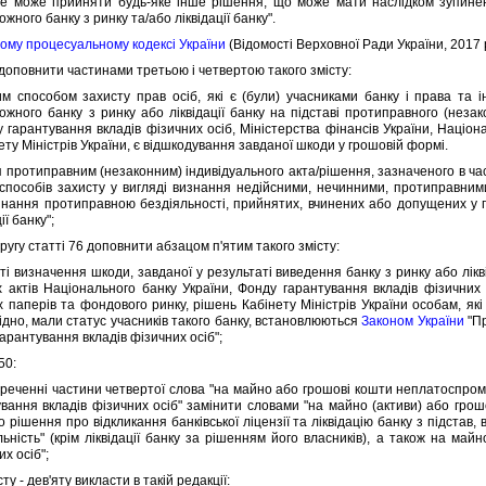
оже прийняти будь-яке iнше рiшення, що може мати наслiдком зупинен
ного банку з ринку та/або лiквiдацiї банку".
ому процесуальному кодексi України
(Вiдомостi Верховної Ради України, 2017 р.
оповнити частинами третьою i четвертою такого змiсту:
пособом захисту прав осiб, якi є (були) учасниками банку i права та i
жного банку з ринку або лiквiдацiї банку на пiдставi протиправного (незак
 гарантування вкладiв фiзичних осiб, Мiнiстерства фiнансiв України, Нацiона
ту Мiнiстрiв України, є вiдшкодування завданої шкоди у грошовiй формi.
ротиправним (незаконним) iндивiдуального акта/рiшення, зазначеного в части
способiв захисту у виглядi визнання недiйсними, нечинними, протиправними
изнання протиправною бездiяльностi, прийнятих, вчинених або допущених у
iї банку";
угу статтi 76 доповнити абзацом п'ятим такого змiсту:
визначення шкоди, завданої у результатi виведення банку з ринку або лiквi
х актiв Нацiонального банку України, Фонду гарантування вкладiв фiзичних 
их паперiв та фондового ринку, рiшень Кабiнету Мiнiстрiв України особам, як
iдно, мали статус учасникiв такого банку, встановлюються
Законом України
"Пр
арантування вкладiв фiзичних осiб";
50:
еннi частини четвертої слова "на майно або грошовi кошти неплатоспромо
вання вкладiв фiзичних осiб" замiнити словами "на майно (активи) або гро
 рiшення про вiдкликання банкiвської лiцензiї та лiквiдацiю банку з пiдстав,
яльнiсть" (крiм лiквiдацiї банку за рiшенням його власникiв), а також на ма
их осiб";
- дев'яту викласти в такiй редакцiї: