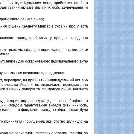
х iнших iндивiдуальних актiв, прийнятих на його
антування вкладiв фiзичних осiб, делегування їм
проможного банку з ринку;
ння рiшень Кабiнету Мiнiстрiв України про участь
ндового ринку, прийнятих у процесi виведення
ом трьох мiсяцiв з дня оприлюднення такого акта/
лягає.
зупиняють дiю оскаржуваного iндивiдуального акта/
ку загального позовного провадження.
д перевiряє, чи прийнятий iндивiдуальний акт або
 законами України, якi визначають повноваження
сiї з цiнних паперiв та фондового ринку, Кабiнету
д використовує як пiдставу для власної оцiнки та
аїни, Фондом гарантування вкладiв фiзичних осiб,
х паперiв та фондового ринку, на пiдставi яких були
о прийняття (порушення, яке iстотно вплинуло на
/або не враховують суттєвих обставин (фактiв), за