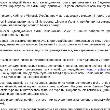
дури лiквiдацiї банку, про затвердження плану врегулювання та будь-яки
також iндивiдуальних актiв щодо призначення уповноважених осiб Фонду гар
 рiшень Кабiнету Мiнiстрiв України про участь держави у виведеннi неплатос
 iндивiдуальних актiв Мiнiстерства фiнансiв України, прийнятих на викона
еденнi неплатоспроможного банку з ринку;
i iндивiдуальних актiв Нацiональної комiсiї з цiнних паперiв та фо
жного банку з ринку.
ява про оскарження iндивiдуального акта/рiшення подається до суду протяг
ядку, визначеному законом. Зазначений строк є граничним i поновленню не пiд
зовної заяви, а також вiдкриття провадження в адмiнiстративнiй справi не 
тивнi справи, визначенi частиною першою цiєї статтi, розглядаються у поряд
згляду адмiнiстративних справ, визначених частиною першою цiєї статтi, су
дставi, у межах повноважень та у спосiб, що передбаченi
Конституцiєю
та
 банку України, Фонду гарантування вкладiв фiзичних осiб, Нацiональної комi
їни та Мiнiстерства фiнансiв України.
згляду адмiнiстративних справ, визначених частиною першою цiєї статтi, су
на кiлькiснi, якiснi оцiнки та висновки, зробленi Нацiональним банком Укр
стрiв України, Мiнiстерством фiнансiв України, Нацiональною комiсiєю з цiнни
вiднi рiшення, крiм випадкiв, якщо:
е рiшення/акт прийнято з iстотним порушенням встановленого порядку йог
ки);
 якiснi оцiнки та висновки ґрунтуються на очевидно помилкових вiдомостях та