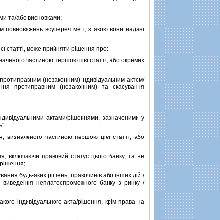
ами та/або висновками;
 повноважень всупереч метi, з якою вони наданi
ї статтi, може прийняти рiшення про:
аченого частиною першою цiєї статтi, або окремих
о протиправним (незаконним) iндивiдуальним актом/
ня протиправним (незаконним) та скасування
ндивiдуальними актами/рiшеннями, зазначеними у
ь".
 визначеного частиною першою цiєї статтi, або
, включаючи правовий статус цього банку, та не
/рiшення;
ння будь-яких рiшень, правочинiв або iнших дiй /
i виведення неплатоспроможного банку з ринку /
ого iндивiдуального акта/рiшення, крiм права на