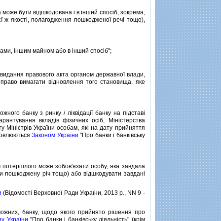
може бути вiдшкодована i в iнший спосiб, зокрема,
єї ж якостi, полагодження пошкодженої речi тощо),
ми, iншим майном або в iнший спосiб";
видання правового акта органом державної влади,
право вимагати вiдновлення того становища, яке
го банку з ринку / лiквiдацiї банку на пiдставi
арантування вкладiв фiзичних осiб, Мiнiстерства
ту Мiнiстрiв України особам, якi на дату прийняття
ановлюються
Законом України
"Про банки i банкiвську
потерпiлого може зобов'язати особу, яка завдала
дити пошкоджену рiч тощо) або вiдшкодувати завданi
и
(Вiдомостi Верховної Ради України, 2013 р., NN 9 -
ожних, банку, щодо якого прийнято рiшення про
ну України
"Про банки i банкiвську дiяльнiсть" (крiм