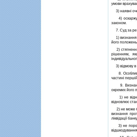
умови врахува
3) наявнi очев
4) оскаржува
законом.
7. Суд за рез
1) визнання п
його положень
2) стягнення 
рiшенням, я
iндивiдуальног
3) вiдмову в 
8. Особливос
частинi першiй
9. Визнання 
окремих його 
1) не вiдновл
вiдновлює ста
2) не може бу
визнання про
лiквiдацiї банк
3) не породжу
вiдшкодування