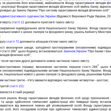
нку за рiшенням його власникiв), майна/коштiв Фонду гарантування вкладiв ф
с реалiзацiї Фондом гарантування вкладiв фiзичних осiб майна банку, вiднесе
iдповiдно до Закону України "Про систему гарантування вкладiв фiзичних осiб".
 адмiнiстративного судочинства України
(Вiдомостi Верховної Ради України, 2017
етверту
статтi 12
доповнити пунктом 6 такого змiсту:
рження iндивiдуальних актiв Нацiонального банку України, Фонду гарантува
нальної комiсiї з цiнних паперiв та фондового ринку, рiшень Кабiнету Мiнiстр
;
ругу
статтi 72
доповнити абзацом п'ятим такого змiсту:
 визначення шкоди, заподiяної протиправними (незаконними) iндивiдуа
1
 статтi 266
цього Кодексу, встановлюються
Законом України
"Про банки i бан
кладiв фiзичних осiб";
7
пiсля частини другої доповнити новою частиною такого змiсту:
1
стративних справах, визначених частиною першою статтi 266
цього К
 (незаконними) iндивiдуальними актами Нацiонального банку України, Фонду 
ни, Нацiональної комiсiї з цiнних паперiв та фондового ринку, рiшеннями Кабiн
им частини третю - п'яту вважати вiдповiдно частинами четвертою - шостою;
третiй
статтi 151
:
икласти в такiй редакцiї:
я рiшень Фонду гарантування вкладiв фiзичних осiб щодо призначення у
 та щодо здiйснення тимчасової адмiнiстрацiї або лiквiдацiї банку, встано
имуватися вiд вчинення певних дiй уповноваженiй особi Фонду гарантуван
них осiб, його посадовим особам при здiйсненнi тимчасової адмiнiстрацiї а