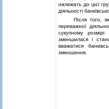
належать до цiєї гр
дiяльностi банкiвськ
Пiсля того, як гр
переважної дiяльнос
сукупному розмiрi
зменшилася i стано
вважатися банкiвс
зменшення.