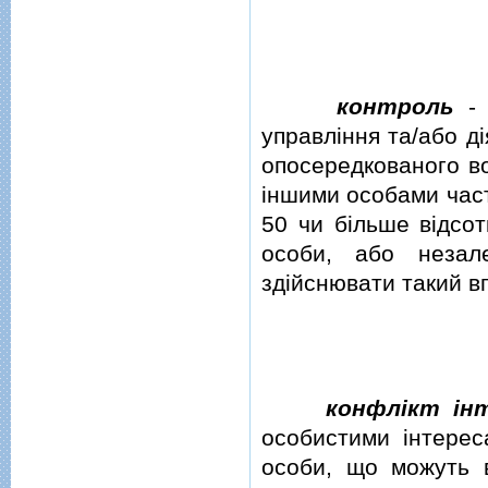
контроль
управлiння та/або д
опосередкованого во
iншими особами част
50 чи бiльше вiдсот
особи, або незал
здiйснювати такий в
конфлiкт iнт
особистими iнтерес
особи, що можуть 