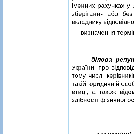
iменних рахунках у 
зберiгання або без
вкладнику вiдповiдн
визначення термi
дiлова репу
України, про вiдповi
тому числi керiвник
такiй юридичнiй особ
етицi, а також вiдо
здiбностi фiзичної о