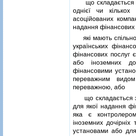
що складається з м
однiєї чи кiлькох 
асоцiйованих компа
надання фiнансових 
якi мають спiльног
українських фiнанс
фiнансових послуг є
або iноземних до
фiнансовими устано
переважним видом 
переважною, або
що складається з н
для якої надання фi
яка є контролером
iноземних дочiрнiх 
установами або для