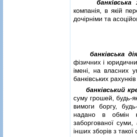
банкiвська
компанiя, в якiй пе
дочiрнiми та асоцiйо
банкiвська дi
фiзичних i юридични
iменi, на власних у
банкiвських рахункiв
банкiвський к
суму грошей, будь-я
вимоги боргу, будь
надано в обмiн н
заборгованої суми, 
iнших зборiв з такої 