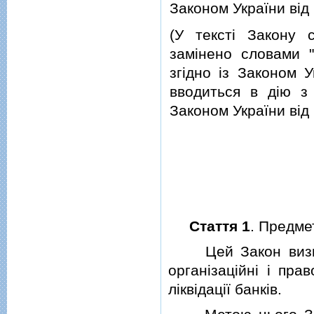
Законом України вiд 
(У текстi Закону с
замiнено словами "
згiдно iз Законом 
вводиться в дiю з 
Законом України вiд
Стаття 1
. Предме
Цей Закон визнача
органiзацiйнi i прав
лiквiдацiї банкiв.