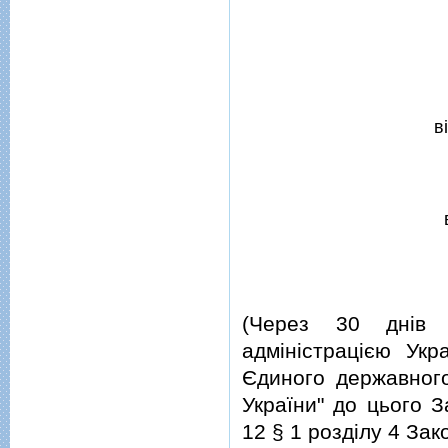
в
(Через 30 днiв 
адмiнiстрацiєю Укр
Єдиного державного
України" до цього З
12 § 1 роздiлу 4 Зак