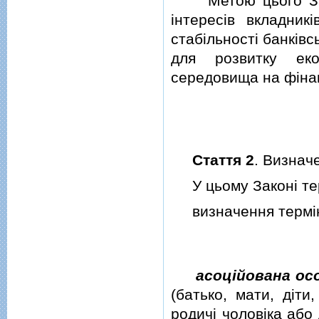
Метою цього Зако
iнтересiв вкладникi
стабiльностi банкiв
для розвитку еко
середовища на фiна
Стаття 2
. Визнач
У цьому Законi тер
визначення термiну
асоцiйована ос
(батько, мати, дiти
родичi чоловiка або