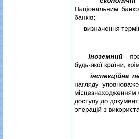
економiчн
Нацiональним банко
банкiв;
визначення термi
iноземний
- по
будь-якої країни, крi
iнспекцiйна п
нагляду уповноваж
мiсцезнаходженням 
доступу до документi
операцiй з використ