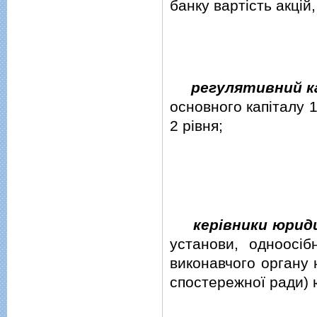
банку вартiсть акцiй
регулятивний к
основного капiталу 1
2 рiвня;
керiвники юриди
установи, одноосiб
виконавчого органу 
спостережної ради) 