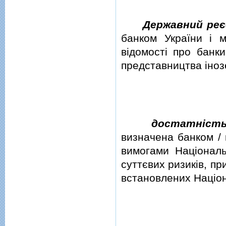
Державний реє
банком України i м
вiдомостi про банки
представництва iнозе
достатнiсть
визначена банком / 
вимогами Нацiональ
суттєвих ризикiв, пр
встановлених Нацiон