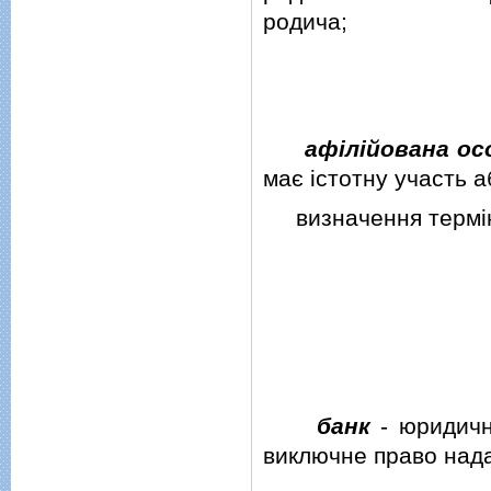
родича;
афiлiйована ос
має iстотну участь а
визначення термiну
банк
-
юридична
виключне право нада