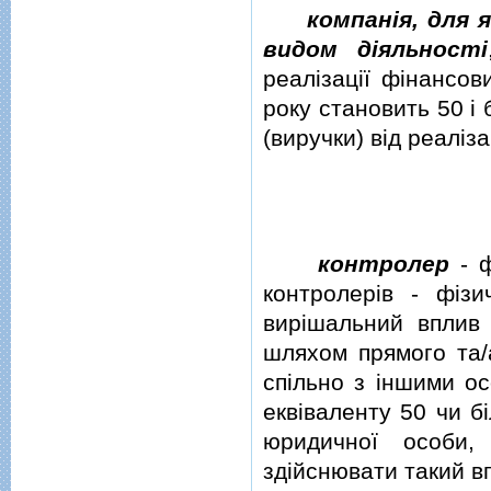
компанiя, для 
видом дiяльностi
реалiзацiї фiнансов
року становить 50 i 
(виручки) вiд реалiзац
контролер
- ф
контролерiв - фiз
вирiшальний вплив 
шляхом прямого та/
спiльно з iншими ос
еквiваленту 50 чи бi
юридичної особи,
здiйснювати такий в