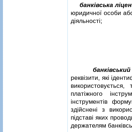
банкiвська лiцен
юридичної особи або
дiяльностi;
банкiвськи
реквiзити, якi iденти
використовується, 
платiжного iнстр
iнструментiв форму
здiйсненi з викори
пiдставi яких прово
держателям банкiвсь