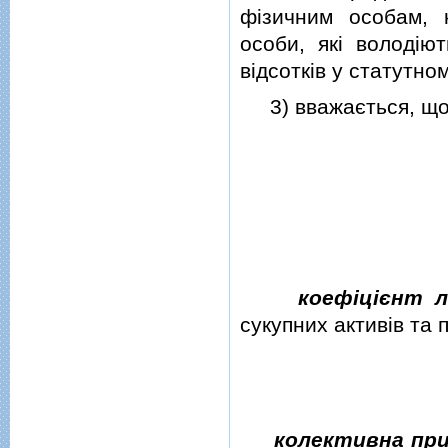
фiзичним особам, 
особи, якi володiют
вiдсоткiв у статутно
3) вважається, що п
коефiцiєнт 
сукупних активiв та
колективна пр