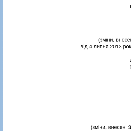
(змiни, внесе
вiд 4 липня 2013 рок
(змiни, внесенi 