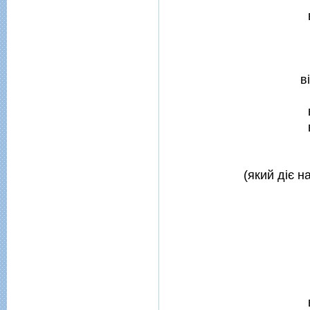
в
(який дiє н