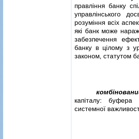
правлiння банку спi
управлiнського дос
розумiння всiх аспек
якi банк може нараж
забезпечення ефек
банку в цiлому з у
законом, статутом б
комбiнован
капiталу: буфера 
системної важливост