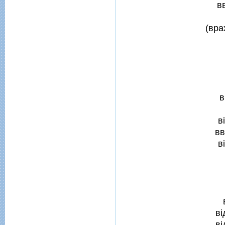
в
(вра
в
в
вв
в
вi
вi