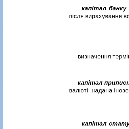
капiтал банку
пiсля вирахування вс
визначення термiну
капiтал припис
валютi, надана iнозе
капiтал стат