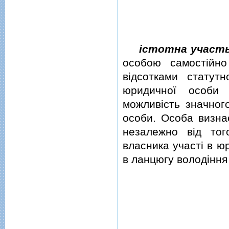
iстотна участ
особою самостiйн
вiдсотками статутн
юридичної особи 
можливiсть значног
особи. Особа визнає
незалежно вiд тог
власника участi в ю
в ланцюгу володiння