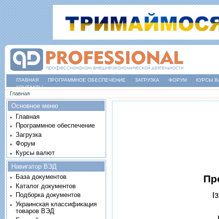
ГЛАВНАЯ
ПРОГРАММНОЕ ОБЕСПЕЧЕНИЕ
ЗАГРУЗКА
ФОРУМ
КУРСЫ В
КОНТАКТЫ
Вы здесь
Главная
Основное меню
Главная
Программное обеспечение
Загрузка
Форум
Курсы валют
Навигатор ВЭД
Пр
База документов
Каталог документов
I
Подборка документов
Украинская классификация
товаров ВЭД