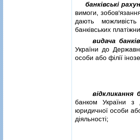
банкiвськi раху
вимоги, зобов'язання
дають можливiсть
банкiвських платiжни
видача банкiв
України до Державн
особи або фiлiї iноз
вiдкликання б
банком України з 
юридичної особи або
дiяльностi;