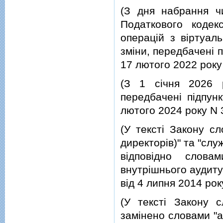
(З дня набрання ч
Податкового кодек
операцiй з вiртуал
змiни, передбаченi п
17 лютого 2022 року
(З 1 сiчня 2026 
передбаченi пiдпун
лютого 2024 року N 
(У текстi Закону с
директорiв)" та "слу
вiдповiдно слова
внутрiшнього аудиту"
вiд 4 липня 2014 ро
(У текстi Закону с
замiнено словами "ау