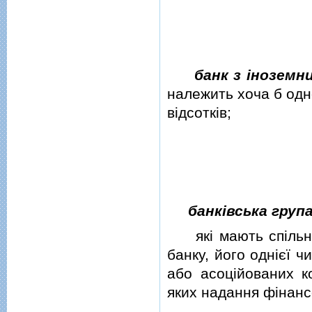
банк з iноземн
належить хоча б одн
вiдсоткiв;
банкiвська груп
якi мають спiльног
банку, його однiєї ч
або асоцiйованих к
яких надання фiнанс