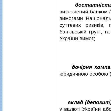
достатнiсть
визначений банком /
вимогами Нацiональн
суттєвих ризикiв, 
банкiвськiй групi, 
України вимог;
дочiрня компа
юридичною особою (
вклад (депозит
у валютi України або