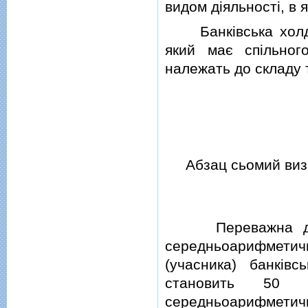
видом дiяльностi, в 
Банкiвська холдин
який має спiльног
належать до складу т
Абзац сьомий визна
Переважна дiяльн
середньоарифметичн
(учасника) банкiвс
становить 50 i
середньоарифметичн