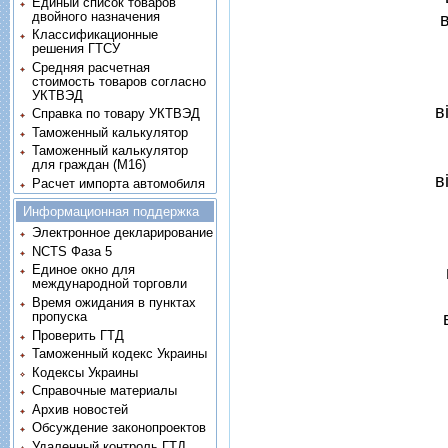
Единый список товаров
двойного назначения
Классификационные
решения ГТСУ
Средняя расчетная
стоимость товаров согласно
УКТВЭД
в
Справка по товару УКТВЭД
Таможенный калькулятор
Таможенный калькулятор
для граждан (M16)
в
Расчет импорта автомобиля
Информационная поддержка
Электронное декларирование
NCTS Фаза 5
Единое окно для
международной торговли
Время ожидания в пунктах
пропуска
Проверить ГТД
Таможенный кодекс Украины
Кодексы Украины
Справочные материалы
Архив новостей
Обсуждение законопроектов
Удаленный контроль ГТД