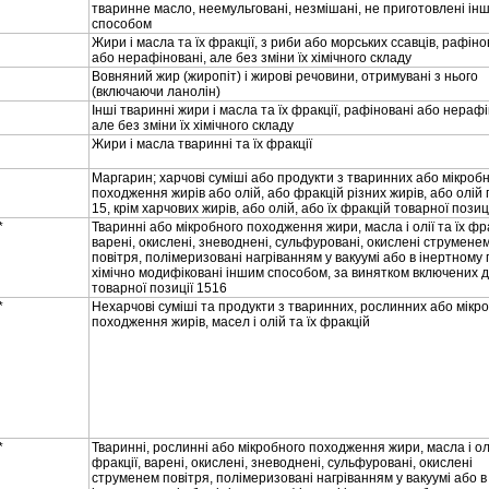
тваринне масло, неемульгованi, незмiшанi, не приготовленi iн
способом
Жири i масла та їх фракцiї, з риби або морських ссавцiв, рафiно
або нерафiнованi, але без змiни їх хiмiчного складу
Вовняний жир (жиропiт) i жировi речовини, отримуванi з нього
(включаючи ланолiн)
Iншi твариннi жири i масла та їх фракцiї, рафiнованi або нерафi
але без змiни їх хiмiчного складу
Жири i масла твариннi та їх фракцiї
Маргарин; харчовi сумiшi або продукти з тваринних або мiкроб
походження жирiв або олiй, або фракцiй рiзних жирiв, або олiй 
15, крiм харчових жирiв, або олiй, або їх фракцiй товарної позиц
*
Твариннi або мiкробного походження жири, масла i олiї та їх фра
варенi, окисленi, зневодненi, сульфурованi, окисленi струмене
повiтря, полiмеризованi нагрiванням у вакуумi або в iнертному 
хiмiчно модифiкованi iншим способом, за винятком включених 
товарної позицiї 1516
*
Нехарчовi сумiшi та продукти з тваринних, рослинних або мiкр
походження жирiв, масел i олiй та їх фракцiй
*
Твариннi, рослиннi або мiкробного походження жири, масла i олi
фракцiї, варенi, окисленi, зневодненi, сульфурованi, окисленi
струменем повiтря, полiмеризованi нагрiванням у вакуумi або в