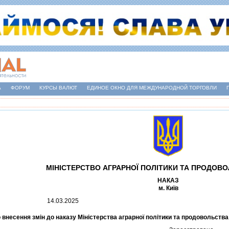
А
ФОРУМ
КУРСЫ ВАЛЮТ
ЕДИНОЕ ОКНО ДЛЯ МЕЖДУНАРОДНОЙ ТОРГОВЛИ
МIНIСТЕРСТВО АГРАРНОЇ ПОЛIТИКИ ТА ПРОДОВО
НАКАЗ
м. Київ
14.03.2025
 внесення змiн до наказу Мiнiстерства аграрної полiтики та продовольства 