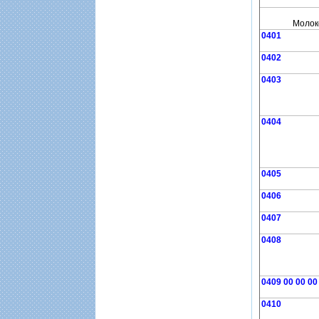
Молоко
0401
0402
0403
0404
0405
0406
0407
0408
0409 00 00 00
0410