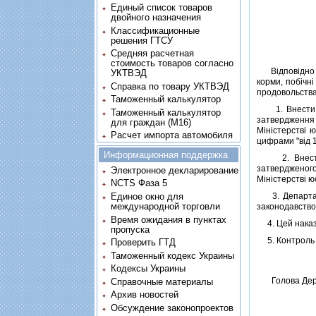
Единый список товаров
двойного назначения
Классификационные
решения ГТСУ
Средняя расчетная
стоимость товаров согласно
Вiдповiдно д
УКТВЭД
корми, побiчн
Справка по товару УКТВЭД
продовольства
Таможенный калькулятор
1. Внести з
Таможенный калькулятор
затвердження 
для граждан (M16)
Мiнiстерствi 
Расчет импорта автомобиля
цифрами "вiд 
Информационная поддержка
2. Внести зм
затверджено
Электронное декларирование
Мiнiстерствi ю
NCTS Фаза 5
Единое окно для
3. Департамен
международной торговли
законодавство
Время ожидания в пунктах
4. Цей наказ 
пропуска
5. Контроль з
Проверить ГТД
Таможенный кодекс Украины
Кодексы Украины
Голова Дер
Справочные материалы
Архив новостей
Обсуждение законопроектов