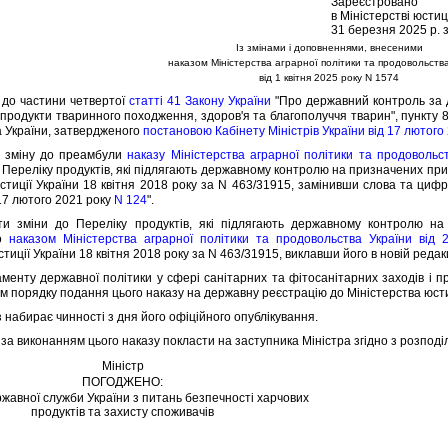
Зареєстровано
в Мiнiстерствi юстиц
31 березня 2025 р. 
Iз змiнами i доповненнями, внесеними
наказом Мiнiстерства аграрної полiтики та продовольств
вiд 1 квiтня 2025 року N 1574
о частини четвертої
статтi 41 Закону України
"Про державний контроль за 
i продукти тваринного походження, здоров'я та благополуччя тварин", пункту 
 України, затвердженого
постановою Кабiнету Мiнiстрiв України вiд 17 лютого
мiну до преамбули
наказу Мiнiстерства аграрної полiтики та продовольс
Перелiку продуктiв, якi пiдлягають державному контролю на призначених при
юстицiї України 18 квiтня 2018 року за N 463/31915, замiнивши слова та циф
17 лютого 2021 року
N 124
".
iни до Перелiку продуктiв, якi пiдлягають державному контролю на п
го
наказом Мiнiстерства аграрної полiтики та продовольства України вiд
стицiї України 18 квiтня 2018 року за N 463/31915, виклавши його в новiй редак
ту державної полiтики у сферi санiтарних та фiтосанiтарних заходiв i п
м порядку подання цього наказу на державну реєстрацiю до Мiнiстерства юстиц
набирає чинностi з дня його офiцiйного опублiкування.
а виконанням цього наказу покласти на заступника Мiнiстра згiдно з розподiл
Мiнiстр
ПОГОДЖЕНО:
жавної служби України з питань безпечностi харчових
продуктiв та захисту споживачiв