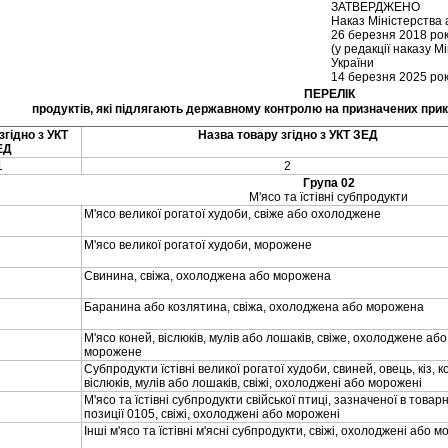
ЗАТВЕРДЖЕНО
Наказ Мiнiстерства 
26 березня 2018 ро
(у редакцiї наказу 
України
14 березня 2025 рок
ПЕРЕЛIК
продуктiв, якi пiдлягають державному контролю на призначених прик
згiдно з УКТ
Назва товару згiдно з УКТ ЗЕД
ЕД
1
2
Група 02
М'ясо та їстiвнi субпродукти
М'ясо великої рогатої худоби, свiже або охолоджене
М'ясо великої рогатої худоби, морожене
Свинина, свiжа, охолоджена або морожена
Баранина або козлятина, свiжа, охолоджена або морожена
М'ясо коней, вiслюкiв, мулiв або лошакiв, свiже, охолоджене або
морожене
Субпродукти їстiвнi великої рогатої худоби, свиней, овець, кiз, к
вiслюкiв, мулiв або лошакiв, свiжi, охолодженi або мороженi
М'ясо та їстiвнi субпродукти свiйської птицi, зазначеної в товар
позицiї 0105, свiжi, охолодженi або мороженi
Iншi м'ясо та їстiвнi м'яснi субпродукти, свiжi, охолодженi або 