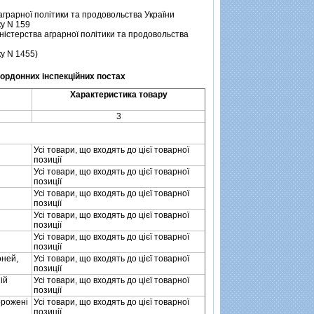
аграрної полiтики та продовольства України
ку N 159
Мiнiстерства аграрної полiтики та продовольства
у N 1455)
ордонних iнспекцiйних постах
Характеристика товару
3
Усi товари, що входять до цiєї товарної
позицiї
Усi товари, що входять до цiєї товарної
позицiї
Усi товари, що входять до цiєї товарної
позицiї
Усi товари, що входять до цiєї товарної
позицiї
Усi товари, що входять до цiєї товарної
позицiї
оней,
Усi товари, що входять до цiєї товарної
позицiї
нiй
Усi товари, що входять до цiєї товарної
позицiї
мороженi
Усi товари, що входять до цiєї товарної
позицiї