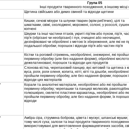
Група 05
Iншi продукти тваринного походження, в iншому мiсцi 
Щетина свiйських або диких свиней та вiдходи щетини
Кишки, сечовi мiхури та шлунки тварин (крiм риб'ячих), цiлi та
шматками, свiжi, охолодженi, мороженi, солонi, у розсолi, сушен
копченi
Шкурки та iншi частини птахiв, укритi пiр'ям або пухом, пiр'я, ч
пiр'я (обрiзанi чи необрiзанi) i пух, очищенi або неочищенi,
дезiнфiкованi чи обробленi з метою їх збереження, але якi не
подальшої обробки; порошок i вiдходи пiр'я або частин пiр'я
Кiстки та роговий стрижень, необробленi, знежиренi, якi пройш
первинну обробку (але без надання форми), обробленi кислот
дежелатинованi; порошок та вiдходи цих продуктiв
Слонова кiстка, черепаховий панцир, вус китовий та щетина з 
вуса, роги, роги оленя, копита, нiгтi, кiгтi та дзьоби, необробленi
пройшли первинну обробку, але без надання форми; порошок i
вiдходи цих матерiалiв
*
Корали та аналогiчнi матерiали, необробленi або якi пройшли
первинну обробку; черепашки та панцирi молюскiв, ракоподiбн
голкошкiрих, скелетнi пластини каракатиць, необробленi або як
пройшли первинну обробку, але без надання форми, їх порошок
вiдходи
*
Амбра сiра, струмина боброва, цiвета i мускус; шпанськi мушки; 
тому числi суха; залози та iншi продукти тваринного походженн
використовуванi для виготовлення фармацевтичних засобiв, свi