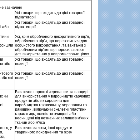
не зазначенi
Усi товари, що входять до цiєї товарної
пiдкатегорiї
Усi товари, що входять до цiєї товарної
i або
пiдкатегорiї
астини
Усi, крiм обробленого декоративного пiр'я,
обробленого пiр'я, що перевозиться для
 пройшли
особистого використання, та вантажiв з
обробленим пiр'ям, що пересилаються
для використання у непромислових цiлях
ли
Усi товари, що входять до цiєї товарної
ою або
позицiї
китового
Усi товари, що входять до цiєї товарної
 або якi
позицiї
Виключно порожнi черепашки та панцирi
их чи
для використання у виробництвi харчових
i
продуктiв або як сировина для
 i
виробництва глюкозамiну, черепашки та
раковини, включаючи скелетнi пластини
каракатиць, повнiстю очищенi або
неочищенi вiд незначних залишкiв м'яких
тканин або м'яса
жовч, у
Виключно залози, iншi продукти
я,
тваринного походження та жовч
жi,