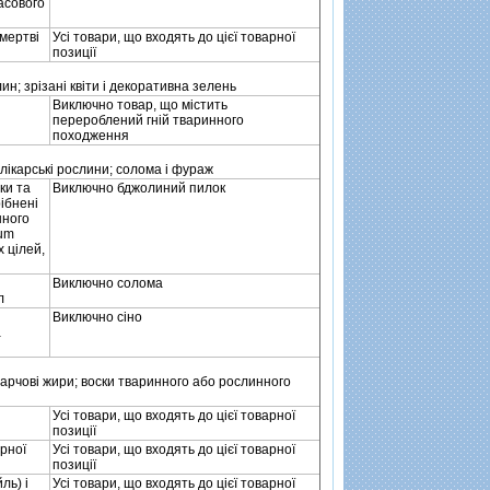
асового
 мертвi
Усi товари, що входять до цiєї товарної
позицiї
ин; зрiзанi квiти i декоративна зелень
Виключно товар, що мiстить
перероблений гнiй тваринного
походження
 лiкарськi рослини; солома i фураж
ки та
Виключно бджолиний пилок
рiбненi
нного
ium
х цiлей,
Виключно солома
л
Виключно сiно
а
харчовi жири; воски тваринного або рослинного
Усi товари, що входять до цiєї товарної
позицiї
арної
Усi товари, що входять до цiєї товарної
позицiї
ль) i
Усi товари, що входять до цiєї товарної