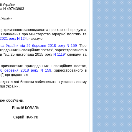
iї України
за N 497/43903
а України
дотриманням законодавства про харчовi продукти,
8 Положення про Мiнiстерство аграрної полiтики та
 2021 року N 124
, наказую:
тва України вiд 26 березня 2018 року N 159
"Про
кордонних iнспекцiйних постах", зареєстрованого в
ри "вiд 25 листопада 2015 року
N 1119
" словами та
ризначених прикордонних iнспекцiйних постах,
 26 березня 2018 року N 159
, зареєстрованого в
цiї, що додається.
родовольчої безпеки забезпечити в установленому
iї України.
ом обов'язкiв.
Вiталiй КОВАЛЬ
Сергiй ТКАЧУК