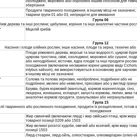
охолодженi, мороженi або обробленi iншим способом для тимч
зберiгання
Продукти тваринного походження, в iншому мiсцi не зазначенi;
тварини групи 01 або 03, непридатнi для вживання
Група 06
ивi дерева та iншi рослини; цибулини, корiння та iншi аналогiчнi частини росл
*
Мiцелiй грибiв
Група 12
Насiння i плоди олiйних рослин; iнше насiння, плоди та зерна; технiчнi або
Плоди рiжкового дерева, морськi та iншi водоростi, цукровi буря
цукрова тростина, свiжi, охолодженi, мороженi або сушенi, под
або неподрiбненi; кiсточки, ядра плодiв та iншi продукти росли
походження (включаючи несмаженi коренi цикорiю виду Cichor
intybus sativum), якi використовуються в основному для харчови
в iншому мiсцi не зазначенi
*
Солома та полова зернових, необробленi, подрiбненi або не
подрiбненi, меленi або немеленi, пресованi або у виглядi грану
Бруква, буряк кормовий (мангольд), кормовi коренеплоди, сiно,
люцерна, конюшина, еспарцет, капуста кормова, люпин, вика т
аналогiчнi кормовi продукти, гранульованi або негранульованi
Група 15
лiї тваринного або рослинного походження; продукти їх розщеплення; готовi 
походження
Жир свинячий (включаючи лярд) i жир свiйської птицi, крiм жиру
товарної позицiї 0209 або 1503
Жир великої рогатої худоби, овечий або козячий, крiм жиру тов
позицiї 1503
Лярд-стеарин, лярд-ойль, олеостеарин, олеомаргарин (олео-ой