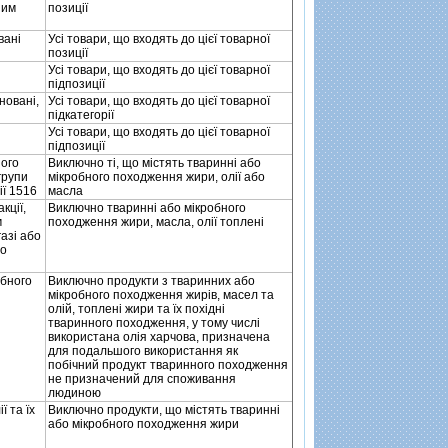
шим
позицiї
ванi
Усi товари, що входять до цiєї товарної
позицiї
Усi товари, що входять до цiєї товарної
пiдпозицiї
нованi,
Усi товари, що входять до цiєї товарної
пiдкатегорiї
Усi товари, що входять до цiєї товарної
пiдпозицiї
ного
Виключно тi, що мiстять твариннi або
групи
мiкробного походження жири, олiї або
iї 1516
масла
кцiї,
Виключно твариннi або мiкробного
м
походження жири, масла, олiї топленi
газi або
до
обного
Виключно продукти з тваринних або
мiкробного походження жирiв, масел та
олiй, топленi жири та їх похiднi
тваринного походження, у тому числi
використана олiя харчова, призначена
для подальшого використання як
побiчний продукт тваринного походження
не призначений для споживання
людиною
ї та їх
Виключно продукти, що мiстять твариннi
або мiкробного походження жири