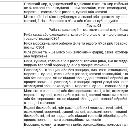
Свинячий жир, вiдокремлений вiд пiсного м'яса, та жир свiйської
не витопленi та не видiленi iншим способом, свiжi, охолодженi,
мороженi, соленi або в розсолi, сушенi або копченi
М'ясо та їстiвнi м'яснi субпродукти, солонi або в розсолi, сушен
копченi; їстiвне борошно з м'яса або м'ясних субпродуктiв
Група 03
Риба та ракоподiбнi, молюски та iншi воднi безх
Риба свiжа або охолоджена, крiм рибного фiле та iншого м'яса 
товарної позицiї 0304
Риба морожена, крiм рибного фiле та iншого м'яса риб товарно
позицiї 0304
Фiле рибне та iнше м'ясо риб (включаючи фарш), свiже, охоло
або морожене
Риба, сушена, солона або в розсолi; копчена риба, яка не пiдд
пiддана тепловiй обробцi до або у процесi копчення
Ракоподiбнi, в панцирi або без панцира, живi, свiжi, охолодженi
мороженi, сушенi, солонi або в розсолi; копченi ракоподiбнi, в 
або без панцира, якi не пiдданi або пiдданi тепловiй обробцi до
процесi копчення; ракоподiбнi в панцирi, варенi у водi або на па
охолодженi або неохолодженi, мороженi, сушенi, солонi або в 
Молюски, в черепашцi або без черепашки, живi, свiжi, охолодже
мороженi, сушенi, солонi або в розсолi; копченi молюски, в чер
або без черепашки, якi не пiдданi або пiдданi тепловiй обробцi
в процесi копчення
Водянi безхребетнi, крiм ракоподiбних i молюскiв, живi, свiжi,
охолодженi, мороженi, сушенi, солонi, в розсолi; копченi водянi
безхребетнi, якi не пiдданi або пiдданi тепловiй обробцi до або
процесi копчення, крiм ракоподiбних i молюскiв
Борошно, крупки та гранули з риби, ракоподiбних, молюскiв та 