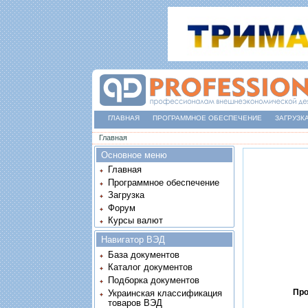
ГЛАВНАЯ
ПРОГРАММНОЕ ОБЕСПЕЧЕНИЕ
ЗАГРУЗК
Вы здесь
Главная
Основное меню
Главная
Программное обеспечение
Загрузка
Форум
Курсы валют
Навигатор ВЭД
База документов
Каталог документов
Подборка документов
Про
Украинская классификация
товаров ВЭД