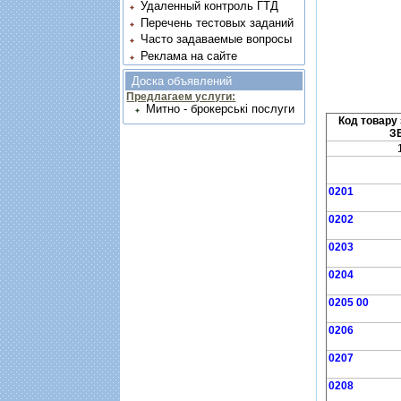
Удаленный контроль ГТД
Перечень тестовых заданий
Часто задаваемые вопросы
Реклама на сайте
Доска объявлений
Предлагаем услуги:
Митно - брокерські послуги
Код товару 
З
0201
0202
0203
0204
0205 00
0206
0207
0208