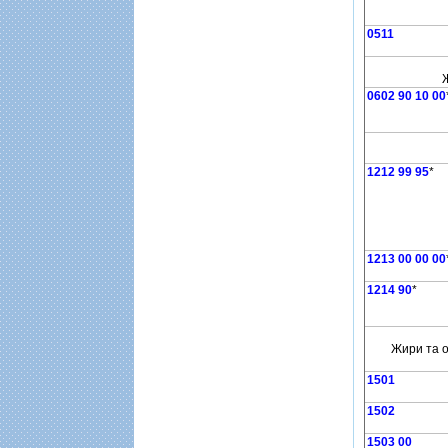
0511
Ж
0602 90 10 00
1212 99 95
*
1213 00 00 00
1214 90
*
Жири та о
1501
1502
1503 00