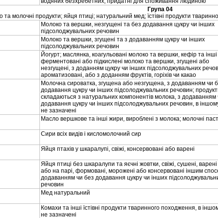
водяних безхребетних, придатнi для споживання людиною
Група 04
 та молочнi продукти; яйця птицi; натуральний мед; їстiвнi продукти тваринно
Молоко та вершки, незгущенi та без додавання цукру чи iнших
пiдсолоджувальних речовин
Молоко та вершки, згущенi та з додаванням цукру чи iнших
пiдсолоджувальних речовин
Йогурт; маслянка, коагульованi молоко та вершки, кефiр та iншi
ферментованi або пiдкисленi молоко та вершки, згущенi або
незгущенi, з доданням цукру чи iнших пiдсолоджувальних речо
ароматизованi, або з доданням фруктiв, горiхiв чи какао
Молочна сироватка, згущена або незгущена, з додаванням чи 
додавання цукру чи iнших пiдсолоджувальних речовин; продукт
складаються з натуральних компонентiв молока, з додаванням 
додавання цукру чи iнших пiдсолоджувальних речовин, в iншому
не зазначенi
Масло вершкове та iншi жири, виробленi з молока; молочнi пас
Сири всiх видiв i кисломолочний сир
Яйця птахiв у шкаралупi, свiжi, консервованi або варенi
Яйця птицi без шкаралупи та яєчнi жовтки, свiжi, сушенi, варенi 
або на парi, формованi, мороженi або консервованi iншим спос
додаванням чи без додавання цукру чи iнших пiдсолоджувальн
речовин
Мед натуральний
Комахи та iншi їстiвнi продукти тваринного походження, в iншом
не зазначенi