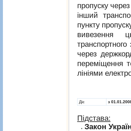
пропуску через
iнший транспо
пункту пропуск
вивезення ц
транспортного 
через держкор
перемiщення т
лiнiями електр
Діє
з 01.01.200
Підстава:
Закон Україн