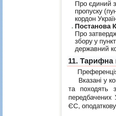
Про єдиний з
пропуску (пу
кордон Украї
Постанова К
Про затверд
збору у пунк
державний к
11. Тарифна 
Преференція
Вказані у ком
та походять 
передбачених
ЄС, оподатков