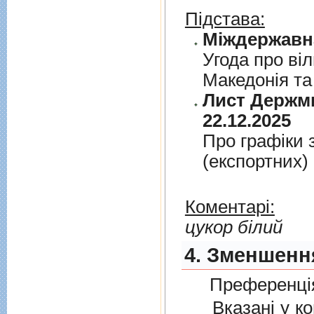
Підстава:
Угода про вi
Македонiя та
Лист Держми
22.12.2025
Про графiки 
(експортних)
Коментарі:
цукор білий
4. Зменшення
Преференція
Вказані у ком