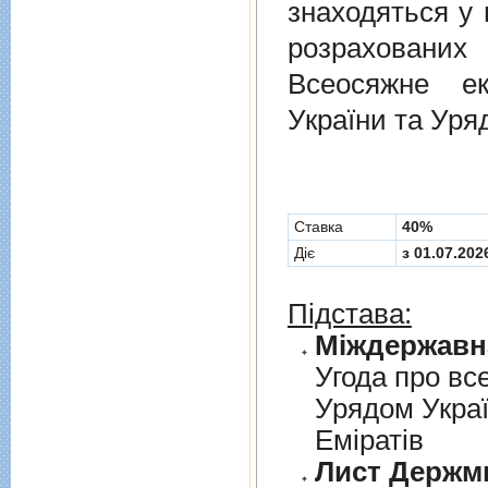
знаходяться у 
розрахованих
Всеосяжне е
України та Уря
Cтавка
40%
Діє
з 01.07.202
Підстава:
Угода про вс
Урядом Укра
Емiратiв
Лист Держми