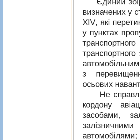
Єдиний збiр с
визначених у
с
XIV
, якi перет
у пунктах проп
транспортно
транспортного 
автомобiльними
з перевищен
осьових навант
Не справляєт
кордону авiа
засобами, за
залiзничними
автомобiлями