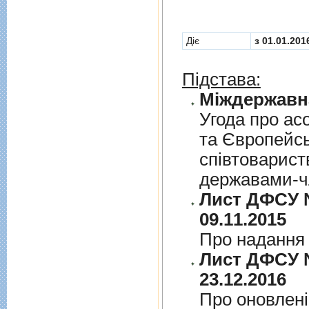
Діє
з 01.01.201
Підстава:
Угода про асо
та Європейс
спiвтовариств
державами-чл
Лист ДФСУ №
09.11.2015
Про надання 
Лист ДФСУ №
23.12.2016
Про оновленi