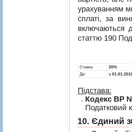
урахуванням ми
сплаті, за ви
включаються до
статтю 190 Под
Cтавка
20%
Діє
з 01.01.201
Підстава:
Кодекс ВР № 
Податковий к
10. Єдиний з