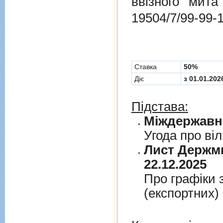
ввізного мит
19504/7/99-99-
Cтавка
50%
Діє
з 01.01.202
Підстава:
Угода про вi
Лист Держми
22.12.2025
Про графiки 
(експортних)