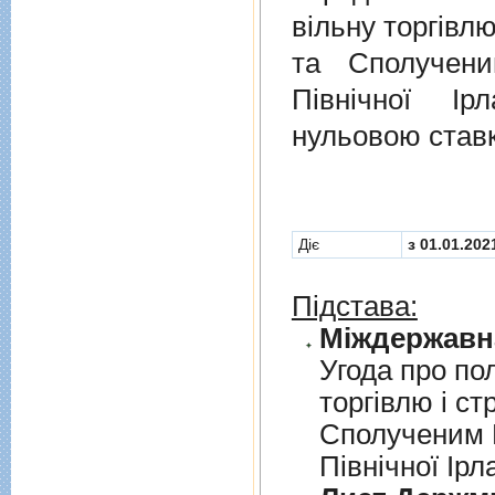
вільну торгівлю
та Сполучени
Північної Ір
нульовою став
Діє
з 01.01.202
Підстава:
Угода про по
торгiвлю i ст
Сполученим К
Пiвнiчної Iрл