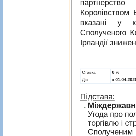
партнерств
Королівством В
вказані у к
Сполученого Ко
Ірландії знижен
Cтавка
0 %
Діє
з 01.04.202
Підстава:
Угода про по
торгiвлю i ст
Сполученим К