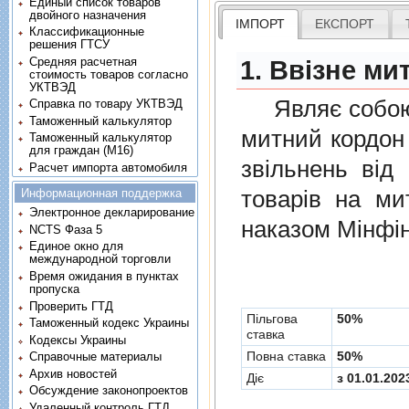
Единый список товаров
двойного назначения
ІМПОРТ
ЕКСПОРТ
Классификационные
решения ГТСУ
Средняя расчетная
1. Ввізне ми
стоимость товаров согласно
УКТВЭД
Являє собою п
Справка по товару УКТВЭД
Таможенный калькулятор
митний кордон 
Таможенный калькулятор
для граждан (M16)
звiльнень вiд
Расчет импорта автомобиля
товарiв на ми
Информационная поддержка
Электронное декларирование
наказом Мінфін
NCTS Фаза 5
Единое окно для
международной торговли
Время ожидания в пунктах
пропуска
Проверить ГТД
Пільгова
50%
Таможенный кодекс Украины
ставка
Кодексы Украины
Повна ставка
50%
Справочные материалы
Архив новостей
Діє
з 01.01.202
Обсуждение законопроектов
Удаленный контроль ГТД