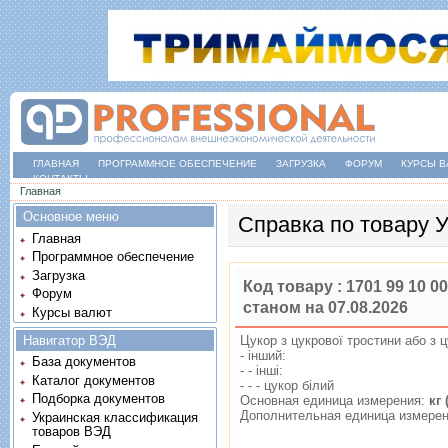
ГЛАВНАЯ
ПРОГРАММНОЕ ОБЕСПЕЧЕНИЕ
ЗАГРУЗКА
ФОРУМ
КУРСЫ В
КОНТАКТЫ
Вы здесь
Главная
Основное меню
Справка по товару
Главная
Программное обеспечение
Загрузка
Код товару :
1701 99 10 00
Форум
станом на 07.08.2026
Курсы валют
Навигатор ВЭД
Цукор з цукрової тростини або з ц
- iнший:
База документов
- - iншi:
Каталог документов
- - - цукор бiлий
Подборка документов
Основная единица измерения:
кг 
Дополнительная единица измере
Украинская классификация
товаров ВЭД