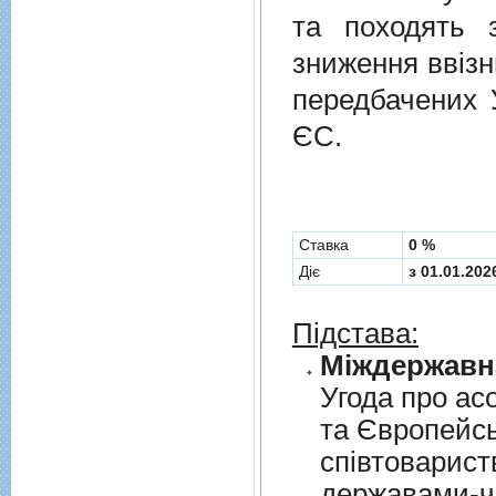
та походять 
зниження ввізн
передбачених
ЄС.
Cтавка
0 %
Діє
з 01.01.202
Підстава:
Угода про асо
та Європейс
спiвтовариств
державами-чл