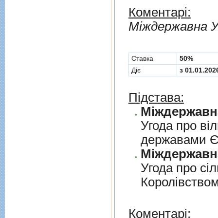
Коментарі:
Мiждержавна У
Cтавка
50%
Діє
з 01.01.202
Підстава:
Угода про вi
державами 
Угода про сi
Королiвством
Коментарі: