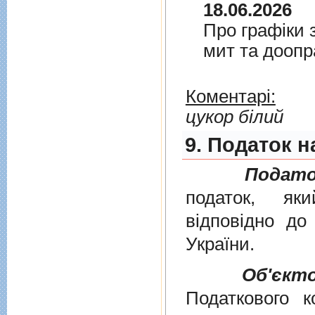
18.06.2026
Про графiки 
мит та дооп
Коментарі:
цукор білий
9. Податок н
Подато
податок, як
вiдповiдно д
України
.
Об'єкт
Податкового к