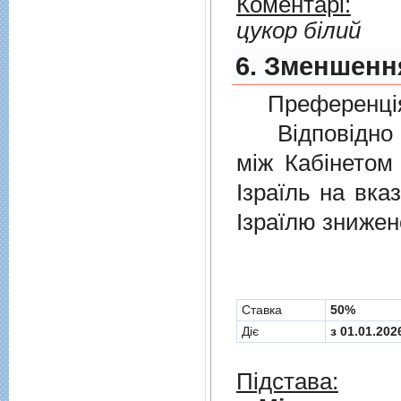
Коментарі:
цукор білий
6. Зменшення
Преференція
Відповідно 
мiж Кабінетом
Ізраїль на вка
Ізраїлю знижен
Cтавка
50%
Діє
з 01.01.202
Підстава: