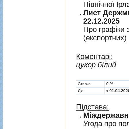
Пiвнiчної Iрл
Лист Держми
22.12.2025
Про графiки 
(експортних)
Коментарі:
цукор білий
Cтавка
0 %
Діє
з 01.04.202
Підстава:
Угода про по