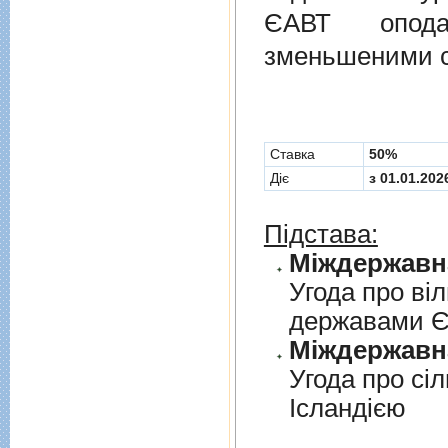
ЄАВТ опода
зменьшеними с
Cтавка
50%
Діє
з 01.01.202
Підстава:
Угода про вi
державами 
Угода про сi
Iсландiєю