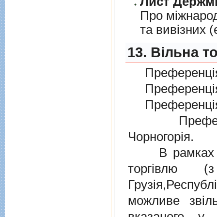
Лист Держми
Про мiжнарод
та вивiзних 
13. Вільна т
Преференція
Преференція
Преференція
Преферен
Чорногорія.
В рамках дiю
торгiвлю (
Грузiя,Респу
можливе звіл
вказаного у 