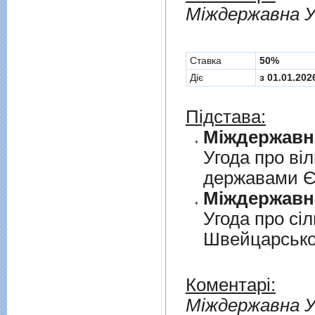
Мiждержавна У
Cтавка
50%
Діє
з 01.01.202
Підстава:
Угода про вi
державами 
Угода про сi
Швейцарськ
Коментарі:
Мiждержавна У