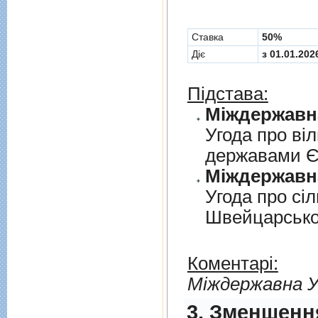
Cтавка
50%
Діє
з 01.01.202
Підстава:
Угода про вi
державами 
Угода про сi
Швейцарськ
Коментарі:
Мiждержавна У
3. Зменшенн