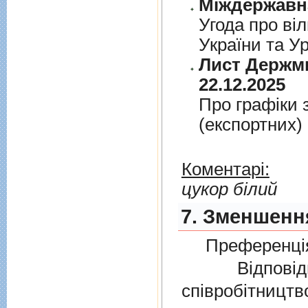
Угода про вiл
України та У
Лист Держми
22.12.2025
Про графiки 
(експортних)
Коментарі:
цукор білий
7. Зменшення
Преференція
Відповідно
співробітниц