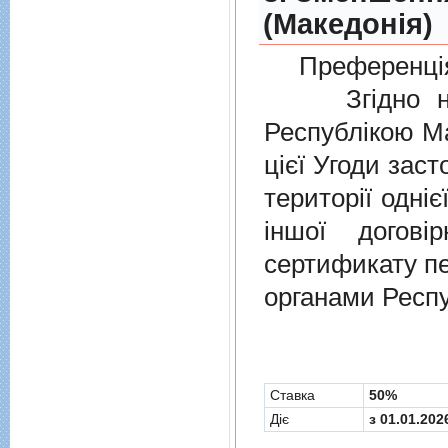
(Македонія)
Преференція
Згідно нов
Республікою Ма
цієї Угоди заст
території одніє
іншої догов
сертификату п
органами Респу
Cтавка
50%
Діє
з 01.01.202