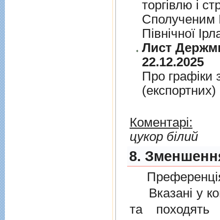
торгiвлю i ст
Сполученим К
Пiвнiчної Iрл
Лист Держми
22.12.2025
Про графiки 
(експортних)
Коментарі:
цукор білий
8. Зменшенн
Преференція
Вказані у ком
та походять 