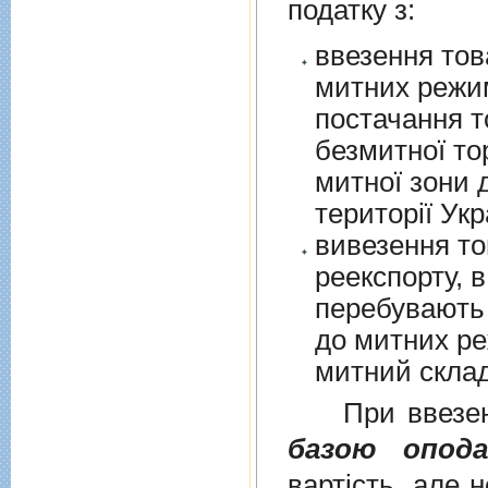
податку з:
ввезення тов
митних режим
постачання т
безмитної торгів
митної зони для їх 
території Укр
вивезення то
реекспорту, в
перебувають у в
до митних режим
митний склад
При ввезенні 
базою опода
вартість, але 