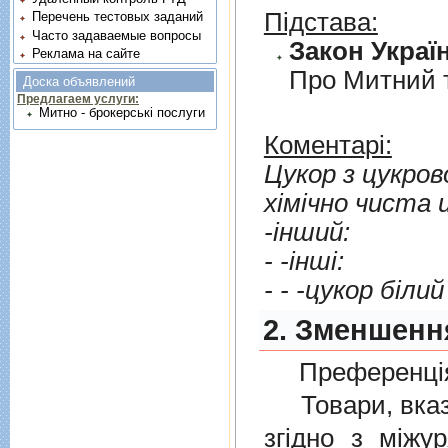
Підстава:
Перечень тестовых заданий
Часто задаваемые вопросы
Закон Україн
Реклама на сайте
Про Митний 
Доска объявлений
Предлагаем услуги:
Митно - брокерські послуги
Коментарі:
Цукор з цукров
хiмiчно чиста 
-iнший:
- -iншi:
- - -цукор бiлий
2. Зменшенн
Преференція
Товари, вказан
згiдно з мiжу