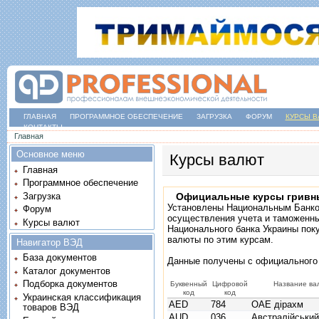
ГЛАВНАЯ
ПРОГРАММНОЕ ОБЕСПЕЧЕНИЕ
ЗАГРУЗКА
ФОРУМ
КУРСЫ В
КОНТАКТЫ
Вы здесь
Главная
Основное меню
Курсы валют
Главная
Программное обеспечение
Загрузка
Официальные курсы гривн
Установлены Национальным Банк
Форум
осуществления учета и таможенны
Курсы валют
Национального банка Украины пок
валюты по этим курсам.
Навигатор ВЭД
База документов
Данные получены с
официального
Каталог документов
Подборка документов
Буквенный
Цифровой
Название ва
код
код
Украинская классификация
AED
784
ОАЕ дірахм
товаров ВЭД
AUD
036
Австралійськи