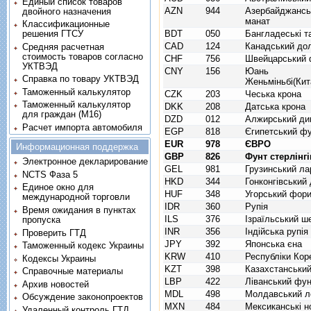
Единый список товаров
AZN
944
Азербайджансь
двойного назначения
манат
Классификационные
BDT
050
Бангладеські т
решения ГТСУ
CAD
124
Канадський до
Средняя расчетная
стоимость товаров согласно
CHF
756
Швейцарський 
УКТВЭД
CNY
156
Юань
Справка по товару УКТВЭД
Женьміньбі(Кит
Таможенный калькулятор
CZK
203
Чеська крона
Таможенный калькулятор
DKK
208
Датська крона
для граждан (M16)
DZD
012
Алжирський ди
Расчет импорта автомобиля
EGP
818
Єгипетський ф
EUR
978
ЄВРО
Информационная поддержка
GBP
826
Фунт стерлінгі
Электронное декларирование
GEL
981
Грузинський ла
NCTS Фаза 5
HKD
344
Гонконгівський
Единое окно для
HUF
348
Угорський фор
международной торговли
IDR
360
Рупія
Время ожидания в пунктах
ILS
376
Ізраїльський ш
пропуска
INR
356
Індійська рупія
Проверить ГТД
JPY
392
Японська єна
Таможенный кодекс Украины
KRW
410
Республіки Кор
Кодексы Украины
KZT
398
Казахстанський
Справочные материалы
LBP
422
Ліванський фу
Архив новостей
MDL
498
Молдавський л
Обсуждение законопроектов
MXN
484
Мексиканські н
Удаленный контроль ГТД