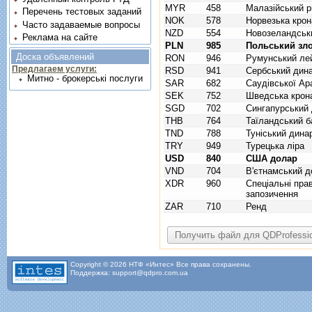
MYR
458
Малазійський рі
Перечень тестовых заданий
NOK
578
Норвезька крон
Часто задаваемые вопросы
NZD
554
Новозеландськ
Реклама на сайте
PLN
985
Польський зл
Доска объявлений
RON
946
Румунський ле
Предлагаем услуги:
RSD
941
Сербський дин
Митно - брокерські послуги
SAR
682
Саудівської Ара
SEK
752
Шведська крон
SGD
702
Сингапурський
THB
764
Таїландський б
TND
788
Туніський дина
TRY
949
Турецька ліра
USD
840
США долар
VND
704
В'єтнамський д
XDR
960
Спецiальнi пра
запозичення
ZAR
710
Ренд
Copyright © 2026 НТФ «Интес» Все права сохранены.
Поддержка: support@qdpro.com.ua