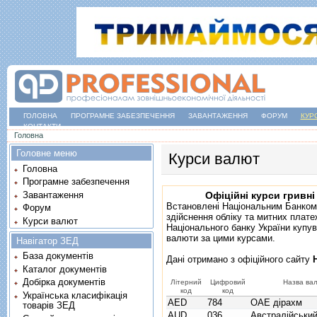
ГОЛОВНА
ПРОГРАМНЕ ЗАБЕЗПЕЧЕННЯ
ЗАВАНТАЖЕННЯ
ФОРУМ
КУР
КОНТАКТИ
Ви є тут
Головна
Головне меню
Курси валют
Головна
Програмне забезпечення
Завантаження
Офіційні курси гривні
Встановлені Національним Банком
Форум
здійснення обліку та митних плате
Курси валют
Національного банку України купув
валюти за цими курсами.
Навігатор ЗЕД
База документів
Дані отримано з
офіційного сайту
Каталог документів
Добірка документів
Літерний
Цифровий
Назва ва
код
код
Українська класифікація
AED
784
ОАЕ дірахм
товарів ЗЕД
AUD
036
Австралійськи