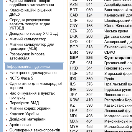
Єдиний список товарів
AZN
944
Азербайджансь
подвійного використання
BDT
050
Бангладеські т
Класифікаційні рішення
ДМСУ
CAD
124
Канадський до
Середня розрахункова
CHF
756
Швейцарський 
вартість товарів згідно
CNY
156
Юань Женьмінь
УКТЗЕД
CZK
203
Чеська крона
Довідка по товару УКТЗЕД
DKK
208
Датська крона
Митний калькулятор
DZD
012
Алжирський ди
Митний калькулятор для
EGP
818
Єгипетський ф
громадян (М16)
EUR
978
ЄВРО
Розрахунок імпорта
GBP
826
Фунт стерлінг
автомобіля
GEL
981
Грузинський ла
Інформаційна підтримка
HKD
344
Гонконгівський
Електронне декларування
HUF
348
Угорський фор
NCTS Фаза 5
IDR
360
Рупія
Єдине вікно для міжнародної
ILS
376
Ізраїльський ш
торгівлі
INR
356
Індійська рупія
Час очікування в пунктах
JPY
392
Японська єна
пропуску
KRW
410
Республіки Кор
Перевірити ВМД
KZT
398
Казахстанський
Митний кодекс України
LBP
422
Ліванський фу
Кодекси України
MDL
498
Молдавський л
Довідкові матеріали
MXN
484
Мексиканські н
Архів новин
MYR
458
Малазійський рі
Обговорення законопроектів
NOK
578
Норвезька кро