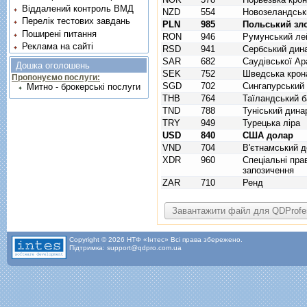
Віддалений контроль ВМД
NZD
554
Новозеландськ
Перелік тестових завдань
PLN
985
Польський зл
Поширені питання
RON
946
Румунський ле
Реклама на сайті
RSD
941
Сербський дин
SAR
682
Саудівської Ара
Дошка оголошень
SEK
752
Шведська крон
Пропонуємо послуги:
SGD
702
Сингапурський
Митно - брокерські послуги
THB
764
Таїландський б
TND
788
Туніський дина
TRY
949
Турецька ліра
USD
840
США долар
VND
704
В'єтнамський д
XDR
960
Спецiальнi пра
запозичення
ZAR
710
Ренд
Copyright © 2026 НТФ «Інтес» Всі права збережено.
Підтримка: support@qdpro.com.ua