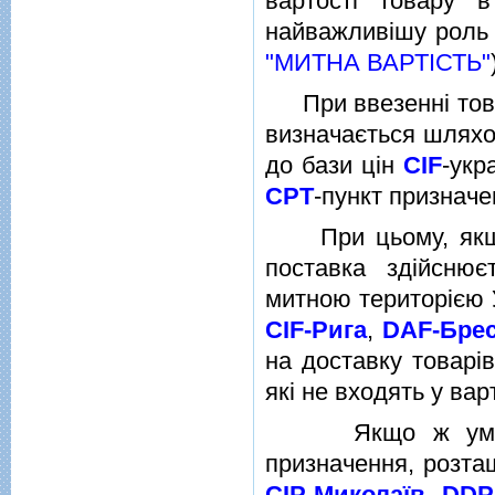
вартостi товару в
найважливiшу роль у
"МИТНА ВАРТIСТЬ"
При ввезеннi товарi
визначається шляхом
до бази цiн
CIF
-укр
CPT
-пункт призначе
При цьому, якщо т
поставка здiйсню
митною територiєю 
CIF-Рига
,
DAF-Бре
на доставку товарi
якi не входять у вар
Якщо ж умовами
призначення, розташ
CIP-Миколаїв
,
DDP