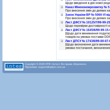
Щодо введення в дiю нової ред
Наказ Мiнекономрозвитку № 51
Про внесення змiн до деяких на
Закон України ВР № 5060-VI ві
Про внесення змiн до деяких з
Лист ДФСУ № 10125/7/99-99-25-
Щодо перевiрки достовiрностi 
Лист ДФСУ № 1645/6/99-99-15-0
[Щодо дати виникнення податков
товарiв на умовах поставки DD
Лист ДПСУ № 1743/6/99-00-07-0
[Щодо визначення дати виникнен
умовах постачання, визначени
Copyright © 2026 НТФ «Інтес» Всі права збережено.
Підтримка: support@qdpro.com.ua