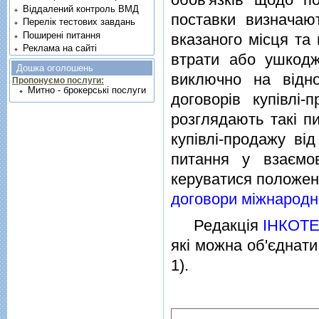
Віддалений контроль ВМД
поставки визначаю
Перелік тестових завдань
Поширені питання
вказаного мiсця та
Реклама на сайті
втрати або ушкодж
Дошка оголошень
виключно на вiдн
Пропонуємо послуги:
Митно - брокерські послуги
договорiв купiвлi
розглядають такi пи
купiвлi-продажу вi
питання у взаємов
керуватися положе
договори мiжнародно
Редакцiя
IНКОТЕ
якi можна об'єднати
1).