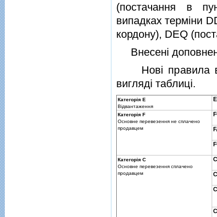
(постачання в пун
випадках термiни DD
кордону), DEQ (пост
Внесенi доповнення
Новi правила в р
виглядi таблицi.
Категорiя E
Вiдвантаження
Категорiя F
Основне перевезення не сплачено
продавцем
F
Категорiя C
Основне перевезення сплачено
продавцем
C
C
C