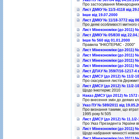
Указ ПУ № 567/94 від 04.10.199
Про застосування Міжнародних 
Лист ДМКУ № 11/3-4118 від 29.
Інше від 19.07.2000
Лист ДМКУ № 11/18-3772 від 06
Про деякi особливостi митного
Лист Мінекономіки (до 2011) № 
Лист ДМКУ № 05/830 від 22.04.
Інше № 560 від 01.01.2000
Правила "IНКОТЕРМС - 2000"
Лист Мінекономіки (до 2011) № 
Лист Мінекономіки (до 2011) № 
Лист Мінекономіки (до 2011) № 
Лист Мінекономіки (до 2011) № 
Лист ДПАУ № 359/7/16-1217-4 в
Лист ДМСУ (до 2012) № 11/2-10
Про скасування листiв Держми
Лист ДМСУ (до 2012) № 11/2-10
Щодо Iнкотермс 2010
Наказ ДМСУ (до 2012) № 1572 в
Про внесення змiн до деяких к
Указ ПУ № 589/2011 від 19.05.2
Про визнання такими, що втрати
1995 року N 505
Лист ДМСУ (до 2012) № 11.1/2-
Про Указ Президента України вi
Лист Мінекономіки (до 2011) №
Щодо набрання чинностi ново
Лист Мінекономіки (до 2011) №