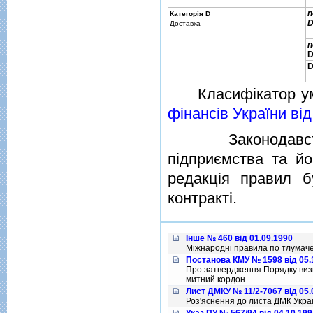
n
Категорiя D
D
Доставка
n
Класифiкатор умо
фiнансiв України вi
Законодавство У
пiдприємства та йо
редакцiя правил б
контрактi.
Інше № 460 від 01.09.1990
Міжнародні правила по тлумаче
Постанова КМУ № 1598 від 05.
Про затвердження Порядку визна
митний кордон
Лист ДМКУ № 11/2-7067 від 05.
Роз'яснення до листа ДМК Україн