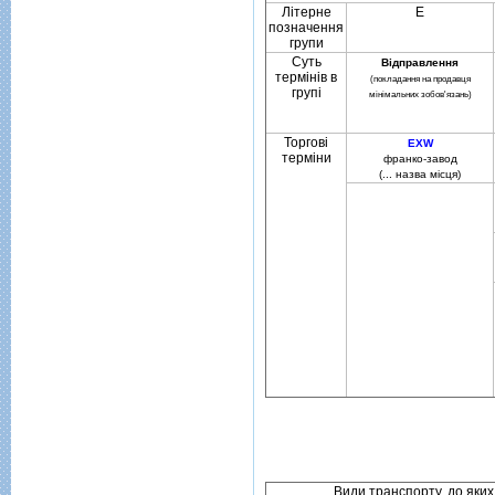
Лiтерне
Е
позначення
групи
Суть
Вiдправлення
термiнiв в
(покладання на продавця
групi
мiнiмальних зобов'язань)
Торговi
EXW
термiни
франко-завод
(... назва мiсця)
Види транспорту, до яких