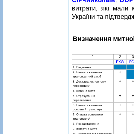
витрати, якi мали 
України та пiдтверд
Визначення митної
1
2
3
EXW
FC
1. Пакування
+
2. Навантаження на
транспортний засiб
+
+
3. Доставка основному
перевiзнику
4. Вивiзне мито
+
+
5. Страхування
перевезення
+
+
6. Навантаження на
основний транспорт
+
+
7. Оплата основного
транспорту*
8. Розвантаження
9. Iмпортне мито
10. Доставка вiд основного