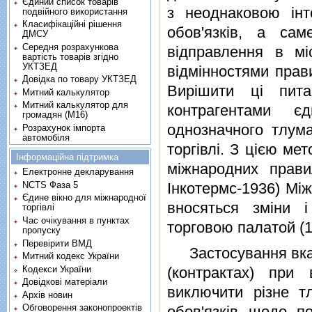
Єдиний список товарів
з неоднаковою iнт
подвійного використання
Класифікаційні рішення
обов'язкiв, а са
ДМСУ
Середня розрахункова
вiдправлення в м
вартість товарів згідно
УКТЗЕД
вiдмiнностями прави
Довідка по товару УКТЗЕД
Вирiшити цi пит
Митний калькулятор
Митний калькулятор для
контрагентами 
громадян (М16)
однозначного тлума
Розрахунок імпорта
автомобіля
торгiвлi. З цiєю ме
Інформаційна підтримка
мiжнародних прави
Електронне декларування
NCTS Фаза 5
Iнкотермс-1936) Мiж
Єдине вікно для міжнародної
вносяться змiни 
торгівлі
Час очікування в пунктах
торговою палатой (19
пропуску
Перевірити ВМД
Застосування вказ
Митний кодекс України
Кодекси України
(контрактах) при
Довідкові матеріали
виключити рiзне т
Архів новин
Обговорення законопроектів
обов'язкiв щодо п