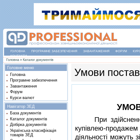
ГОЛОВНА
ПРОГРАМНЕ ЗАБЕЗПЕЧЕННЯ
ЗАВАНТАЖЕННЯ
ФОРУМ
КУР
КОНТАКТИ
Ви є тут
Головна
»
Каталог документів
Головне меню
Умови постав
Головна
Програмне забезпечення
Завантаження
Форум
Курси валют
УМОВ
Навігатор ЗЕД
База документів
При здiйсненнi з
Каталог документів
Добірка документів
купiвлею-продаже
Українська класифікація
товарів ЗЕД
дiяльностi можуть з