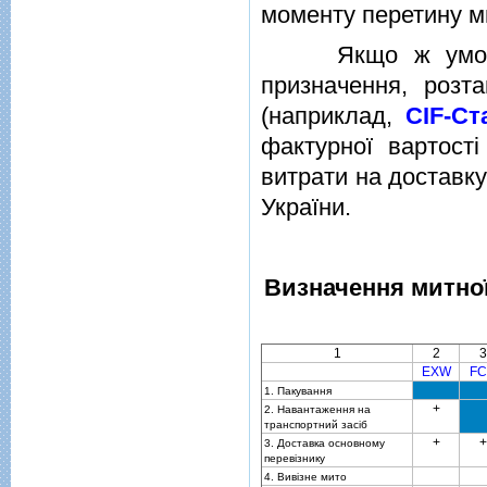
моменту перетину ми
Якщо ж умовами 
призначення, розт
(наприклад,
CIF-Ст
фактурної вартостi
витрати на доставку
України.
Визначення митної
1
2
3
EXW
FC
1. Пакування
+
2. Навантаження на
транспортний засiб
+
+
3. Доставка основному
перевiзнику
4. Вивiзне мито