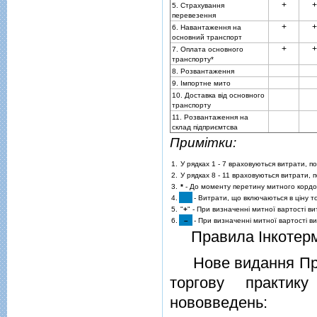
+
+
5. Страхування
перевезення
+
+
6. Навантаження на
основний транспорт
+
+
7. Оплата основного
транспорту*
8. Розвантаження
9. Iмпортне мито
10. Доставка вiд основного
транспорту
11. Розвантаження на
склад пiдприємтсва
Примiтки:
1.
У рядках 1 - 7 враховуються витрати, по
2.
У рядках 8 - 11 враховуються витрати, п
3.
*
- До моменту перетину митного кордо
4.
- Витрати, що включаються в цiну т
5.
"
+
" - При визначеннi митної вартостi в
6.
–
- При визначеннi митної вартостi ви
Правила Iнкотерм
Нове видання Прав
торгову практик
нововведень: