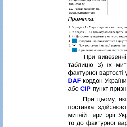
транспорту
11. Розвантаження на
склад пiдприємтсва
Примiтка:
1.
У рядках 1 - 7 враховуються витрати, 
2.
У рядках 8 - 11 враховуються витрати, п
3.
*
- До моменту перетину митного кордо
4.
- Витрати, що включаються в цiну т
5.
"
+
" - При визначеннi митної вартостi в
6.
–
- При визначеннi митної вартостi ви
При вивезеннi тов
таблицю 3) їх мит
фактурної вартостi 
DAF
-кордон України
або
CIP
-пункт призн
При цьому, якщо 
поставка здiйснює
митнiй територiї У
то до фактурної ва