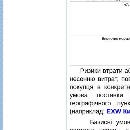
Будь
Виключно морськ
Ризики втрати або
несенню витрат, по
покупця в конкретн
умова поставки 
географiчного пу
(наприклад:
ЕXW Ки
Базиснi умови по