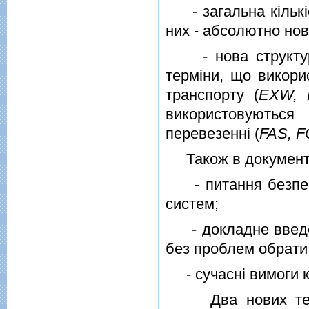
- загальна кiлькiст
них - абсолютно нов
- нова структура 
термiни, що викори
транспорту (
EXW, 
використовуютьс
перевезеннi (
FAS, F
Також в документi
- питання безпеки
систем;
- докладне введен
без проблем обрати 
- сучаснi вимоги к
Два нових термiн