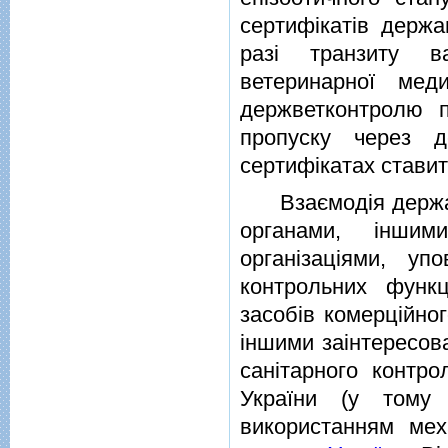
сертифiкатiв держа
разi транзиту ва
ветеринарної мед
держветконтролю 
пропуску через д
сертифiкатах ставит
Взаємодiя державн
органами, iнши
органiзацiями, у
контрольних функ
засобiв комерцiйно
iншими заiнтересов
санiтарного контр
України (у тому 
використанням мех