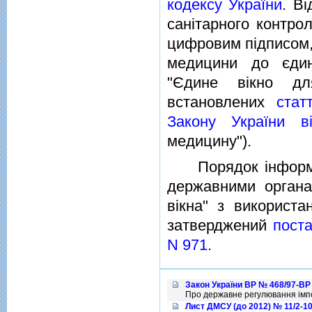
кодексу України
. В
санiтарного контро
цифровим пiдписом,
медицини до єдин
"Єдине вiкно для
встановлених
стат
Закону України в
медицину").
Порядок iнформац
державними органа
вiкна" з використа
затверджений
поста
N 971
.
Закон України ВР № 468/97-ВР 
Про державне регулювання iмпо
Лист ДМСУ (до 2012) № 11/2-10