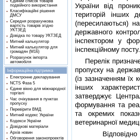
Єдиний список товарів
України вiд прони
подвійного використання
Класифікаційні рішення
територiй iнших д
ДМСУ
Середня розрахункова
(пересилаються) на
вартість товарів згідно
УКТЗЕД
державного контро
Довідка по товару УКТЗЕД
iнспектором у фор
Митний калькулятор
Митний калькулятор для
iнспекцiйному посту.
громадян (М16)
Розрахунок імпорта
Перелiк призначени
автомобіля
пропуску на держав
Інформаційна підтримка
(iз зазначенням їх 
Електронне декларування
NCTS Фаза 5
iнших характерис
Єдине вікно для міжнародної
торгівлі
затверджує Центра
Час очікування в пунктах
пропуску
формування та реал
Перевірити ВМД
та окремих показ
Митний кодекс України
Кодекси України
ветеринарної медиц
Довідкові матеріали
Архів новин
Вiдповiдно
Обговорення законопроектів