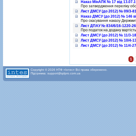
Наказ МінАПК № 17 від 13.07.
Про затвердження переліку обо
Лист ДМСУ (до 2012) № 09/3-81
Наказ ДМСУ (до 2012) № 146 ві
Про скасування наказу Держмит
Лист ДПАУ № 834/6/16-1220-26 
Про податок на додану вартiст
Лист ДМСУ (до 2012) № 11/3-18
Лист ДМСУ (до 2012) № 10/4-13
Лист ДМСУ (до 2012) № 11/4-27
Сторінки
1
Copyright © 2026 НТФ «Інтес» Всі права збережено.
Підтримка: support@qdpro.com.ua