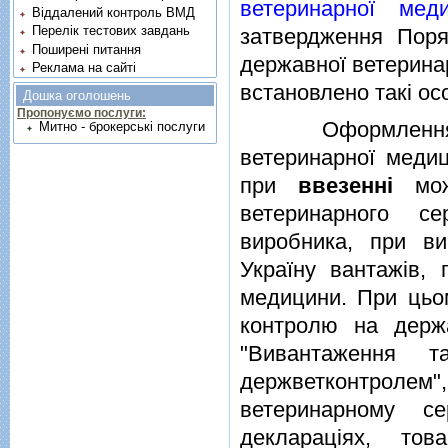
ветеринарної ме
Віддалений контроль ВМД
Перелік тестових завдань
затвердження Поря
Поширені питання
державної ветерина
Реклама на сайті
встановлено такi ос
Дошка оголошень
Пропонуємо послуги:
Оформлення вант
Митно - брокерські послуги
ветеринарної медиц
при
ввезеннi
можл
ветеринарного се
виробника, при в
Україну вантажiв, 
медицини. При цьом
контролю на держ
"Вивантаження 
держветконтролем",
ветеринарному се
декларацiях, тов