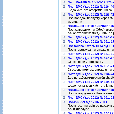
Лист МінАПК № 15-1-1-12\170 в
Лист ДМСУ (до 2012) № 11/4-40
Щодо митного оформлення вант
Лист ДМСУ (до 2012) № 11/3-42
Про порядок пропуску через ми
медицини
Наказ Держветмедицини № 16 
Про затвердження Обов'язкового
лабораторiях ветмедицини, за 
Лист ДМСУ (до 2012) № 09/1-17
Лист ДМСУ (до 2012) № 09/1-17
Постанова КМУ № 1034 від 15.
Про впорядкування справляння 
Лист ДМСУ (до 2012) № 13/1-19
Лист ДМСУ (до 2012) № 09/1-20
Стосовно єдиного збору
Лист ДМСУ (до 2012) № 09/1-21
Стосовно порядку справляння з
Лист ДМСУ (до 2012) № 11/4-74
До листа Держмитслужби вiд 10
Лист ДМСУ (до 2012) № 11/4-71
Щодо постанови Кабiнету Мiнiст
Наказ Держветмедицини № 18 
Про затвердження Положення п
Лист ДМСУ (до 2012) № 09/1-28
Наказ № 59 від 17.06.2003
Про внесення змiн до наказу в
робiт (послуг)"
Лист ДМСУ (до 2012) № 14/1291