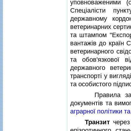
уповноваженими (о
Спецiалiсти пунк
державному кордон
ветеринарних серти
та штампом "Експор
вантажiв до країн 
ветеринарного свiд
та обов'язкової в
державного ветер
транспортi у вигляд
та особистого пiдпис
Правила заповне
документiв та вимо
аграрної полiтики т
Транзит
через 
епiзоотичного стан