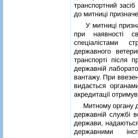
транспортний засiб
до митницi призначе
У митницi призна
при наявностi 
спецiалiстами ст
державного ветер
транспортi пiсля п
державнiй лаборато
вантажу. При ввезе
видається органам
акредитацiї отримув
Митному органу дл
державнiй службi в
держави, надаються 
державними iнс