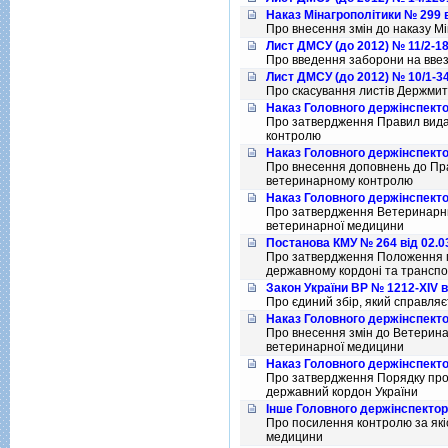
Наказ Мінагрополітики № 299 в
Про внесення змiн до наказу Мi
Лист ДМСУ (до 2012) № 11/2-18
Про введення заборони на ввез
Лист ДМСУ (до 2012) № 10/1-34
Про скасування листiв Держми
Наказ Головного держінспекто
Про затвердження Правил видач
контролю
Наказ Головного держінспекто
Про внесення доповнень до Пра
ветеринарному контролю
Наказ Головного держінспекто
Про затвердження Ветеринарних
ветеринарної медицини
Постанова КМУ № 264 від 02.0
Про затвердження Положення п
державному кордонi та трансп
Закон України ВР № 1212-XIV в
Про єдиний збiр, який справляє
Наказ Головного держінспекто
Про внесення змiн до Ветеринар
ветеринарної медицини
Наказ Головного держінспекто
Про затвердження Порядку проп
державний кордон України
Інше Головного держінспектор
Про посилення контролю за якi
медицини