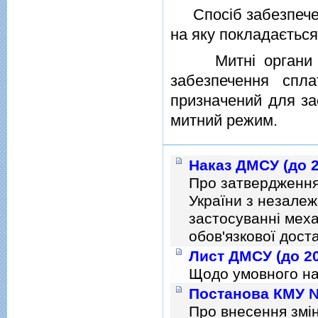
Спосiб забезпечен
на яку покладається
Митнi органи вiд
забезпечення спл
призначений для за
митний режим.
Наказ ДМСУ (до 2
Про затвердження 
України з незале
застосуваннi мех
обов'язкової дост
Лист ДМСУ (до 20
Щодо умовного на
Постанова КМУ № 
Про внесення змiн