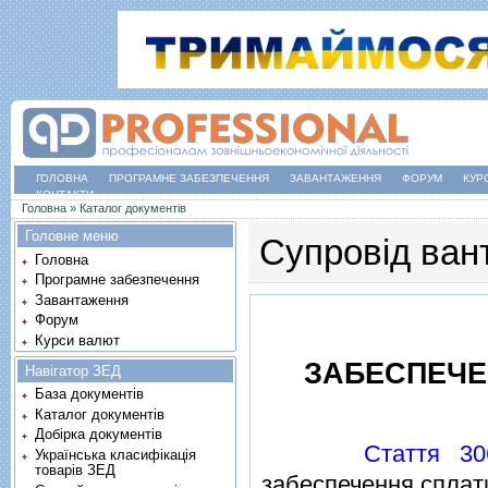
ГОЛОВНА
ПРОГРАМНЕ ЗАБЕЗПЕЧЕННЯ
ЗАВАНТАЖЕННЯ
ФОРУМ
КУР
КОНТАКТИ
Ви є тут
Головна
»
Каталог документів
Головне меню
Супровід вант
Головна
Програмне забезпечення
Завантаження
Форум
Курси валют
ЗАБЕСПЕЧЕ
Навігатор ЗЕД
База документів
Каталог документів
Добірка документів
Cтаття 30
Українська класифікація
товарів ЗЕД
забеспечення сплат