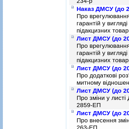
234-р
Наказ ДМСУ (до 2
Про врегулювання
гарантiй у вигляд
пiдакцизних товар
Лист ДМСУ (до 20
Про врегулювання
гарантiй у вигляд
пiдакцизних товар
Лист ДМСУ (до 20
Про додатковi ро
митному вiдношен
Лист ДМСУ (до 20
Про змiни у листi
2859-ЕП
Лист ДМСУ (до 20
Про внесення змін
263-ЕП