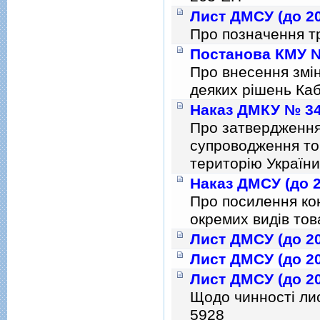
Лист ДМСУ (до 20
Про позначення т
Постанова КМУ № 
Про внесення змiн
деяких рiшень Каб
Наказ ДМКУ № 344
Про затвердження 
супроводження то
територiю України
Наказ ДМСУ (до 2
Про посилення ко
окремих видiв тов
Лист ДМСУ (до 20
Лист ДМСУ (до 20
Лист ДМСУ (до 20
Щодо чинності лис
5928