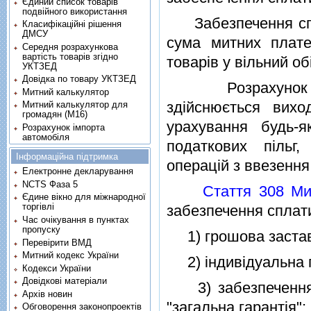
Єдиний список товарів
подвійного використання
Забезпечення спла
Класифікаційні рішення
ДМСУ
сума митних плате
Середня розрахункова
вартість товарів згідно
товарiв у вiльний об
УКТЗЕД
Довідка по товару УКТЗЕД
Розрахунок сум
Митний калькулятор
здiйснюється вих
Митний калькулятор для
громадян (М16)
урахування будь-я
Розрахунок імпорта
автомобіля
податкових пiльг
Інформаційна підтримка
операцiй з ввезення
Електронне декларування
NCTS Фаза 5
Cтаття 308 Ми
Єдине вікно для міжнародної
торгівлі
забезпечення сплат
Час очікування в пунктах
пропуску
1) грошова застав
Перевірити ВМД
Митний кодекс України
2) iндивiдуальна г
Кодекси України
Довідкові матеріали
3) забезпечення 
Архів новин
"загальна гарантiя";
Обговорення законопроектів