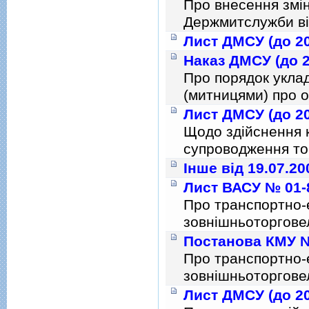
Про внесення змiн
Держмитслужби вi
Лист ДМСУ (до 20
Наказ ДМСУ (до 2
Про порядок укла
(митницями) про о
Лист ДМСУ (до 20
Щодо здiйснення 
супроводження т
Інше від 19.07.20
Лист ВАСУ № 01-8
Про транспортно-
зовнiшньоторговел
Постанова КМУ № 
Про транспортно-
зовнiшньоторговел
Лист ДМСУ (до 20