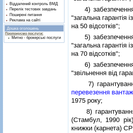
Віддалений контроль ВМД
4) забезпечення 
Перелік тестових завдань
Поширені питання
"загальна гарантiя 
Реклама на сайті
на 50 вiдсоткiв";
Дошка оголошень
Пропонуємо послуги:
5) забезпечення 
Митно - брокерські послуги
"загальна гарантiя 
на 70 вiдсоткiв";
6) забезпечення 
"звiльнення вiд гаран
7) гарантуванн
перевезення вантаж
1975 року;
8) гарантування
(Стамбул, 1990 рiк
книжки (карнета) CP