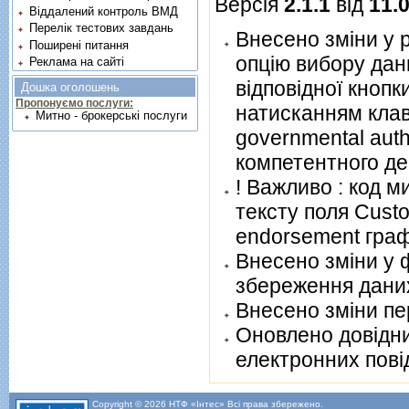
Версія
2.1.1
від
11.
Віддалений контроль ВМД
Перелік тестових завдань
Внесено зміни у 
Поширені питання
опцію вибору дан
Реклама на сайті
відповідної кнопк
Дошка оголошень
Пропонуємо послуги:
натиcканням клав
Митно - брокерські послуги
governmental aut
комп
! Важливо : код м
тексту поля Custo
endorsement граф
Внесено зміни у 
збереження дани
Внесено зміни пе
Oновлено довідни
електронних пові
Copyright © 2026 НТФ «Інтес» Всі права збережено.