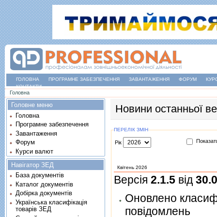
ГОЛОВНА
ПРОГРАМНЕ ЗАБЕЗПЕЧЕННЯ
ЗАВАНТАЖЕННЯ
ФОРУМ
КУР
КОНТАКТИ
Ви є тут
Головна
Головне меню
Новини останньої ве
Головна
Програмне забезпечення
ПЕРЕЛІК ЗМІН
Завантаження
Показати
Форум
Рік
Курси валют
Навігатор ЗЕД
Квітень 2026
База документів
Версія
2.1.5
від
30.
Каталог документів
Добірка документів
Oновлено класиф
Українська класифікація
повідомлень
товарів ЗЕД