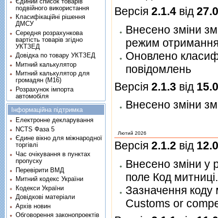
Єдиний список товарів
подвійного використання
Версія
2.1.4
від
27.
Класифікаційні рішення
ДМСУ
Внесено зміни зм
Середня розрахункова
вартість товарів згідно
режим отримання
УКТЗЕД
Oновлено класиф
Довідка по товару УКТЗЕД
Митний калькулятор
повідомлень
Митний калькулятор для
громадян (М16)
Версія
2.1.3
від
15.
Розрахунок імпорта
автомобіля
Внесено зміни зм
Інформаційна підтримка
Електронне декларування
NCTS Фаза 5
Лютий 2026
Єдине вікно для міжнародної
Версія
2.1.2
від
12.
торгівлі
Час очікування в пунктах
пропуску
Внесено зміни у 
Перевірити ВМД
поле Код митниці
Митний кодекс України
Зазначення коду м
Кодекси України
Довідкові матеріали
Customs or compet
Архів новин
Обговорення законопроектів