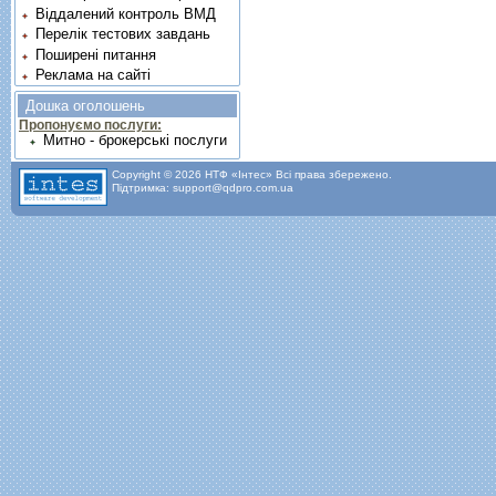
Віддалений контроль ВМД
Перелік тестових завдань
Поширені питання
Реклама на сайті
Дошка оголошень
Пропонуємо послуги:
Митно - брокерські послуги
Copyright © 2026 НТФ «Інтес» Всі права збережено.
Підтримка: support@qdpro.com.ua