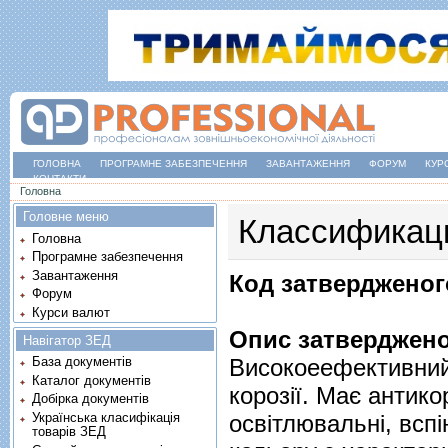
ГОЛОВНА
ПРОГРАМНЕ ЗАБЕЗПЕЧЕННЯ
ЗАВАНТАЖЕННЯ
ФОРУМ
КУР
КОНТАКТИ
Ви є тут
Головна
Головне меню
Классификац
Головна
Програмне забезпечення
Завантаження
Код затвердженог
Форум
Курси валют
Опис затверджено
Навігатор ЗЕД
Високоеефективний
База документів
Каталог документів
корозії. Має антико
Добірка документів
Українська класифікація
освітлювальні, всп
товарів ЗЕД