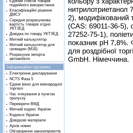
кольору з характер
Єдиний список товарів
подвійного використання
нитрилотриетанол 7
Класифікаційні рішення
ДМСУ
2), модифікований
Середня розрахункова
вартість товарів згідно
(CAS: 69011-36-5),
УКТЗЕД
27252-75-1), поліет
Довідка по товару УКТЗЕД
Митний калькулятор
показник pH 7,8%. Ф
Митний калькулятор для
громадян (М16)
для роздрібної торг
Розрахунок імпорта
GmbH. Німеччина.
автомобіля
Інформаційна підтримка
Електронне декларування
NCTS Фаза 5
Єдине вікно для міжнародної
торгівлі
Час очікування в пунктах
пропуску
Перевірити ВМД
Митний кодекс України
Кодекси України
Довідкові матеріали
Архів новин
Обговорення законопроектів